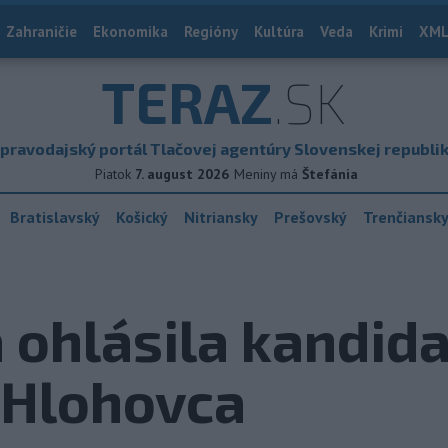
Zahraničie
Ekonomika
Regióny
Kultúra
Veda
Krimi
XML
TERAZ
.SK
pravodajský portál Tlačovej agentúry Slovenskej republi
Piatok
7. august 2026
Meniny má
Štefánia
Bratislavský
Košický
Nitriansky
Prešovský
Trenčiansk
á ohlásila kandid
 Hlohovca