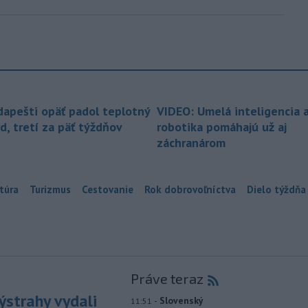
dapešti opäť padol teplotný
VIDEO: Umelá inteligencia 
d, tretí za päť týždňov
robotika pomáhajú už aj
záchranárom
túra
Turizmus
Cestovanie
Rok dobrovoľníctva
Dielo týždňa
Práve teraz
ýstrahy vydali
-
Slovenský
11:51