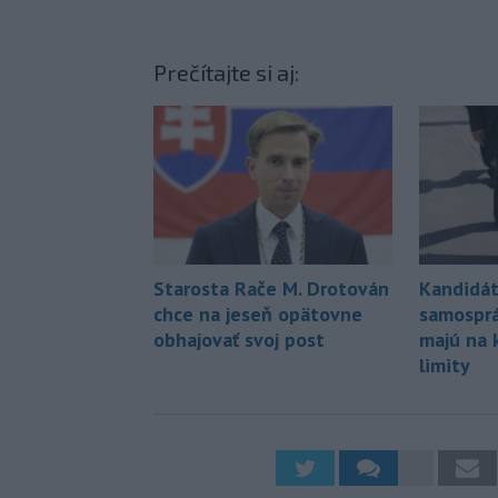
Prečítajte si aj:
Starosta Rače M. Drotován
Kandidát
chce na jeseň opätovne
samosprá
obhajovať svoj post
majú na 
limity