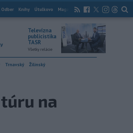
 Odber
Knihy
Útulkovo
Magazín
News Now
Archív
TASR
Televízna
publicistika
TASR
ky
Všetky relácie
y
Trnavský
Žilinský
atúru na