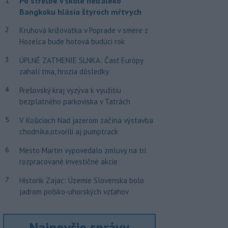
Po streľbe v škole neďaleko
1
Bangkoku hlásia štyroch mŕtvych
2
Kruhová križovatka v Poprade v smere z
Hozelca bude hotová budúci rok
3
ÚPLNÉ ZATMENIE SLNKA: Časť Európy
zahalí tma, hrozia dôsledky
4
Prešovský kraj vyzýva k využitiu
bezplatného parkoviska v Tatrách
5
V Košiciach Nad jazerom začína výstavba
chodníka,otvorili aj pumptrack
6
Mesto Martin vypovedalo zmluvy na tri
rozpracované investičné akcie
7
Historik Zajac: Územie Slovenska bolo
jadrom poľsko-uhorských vzťahov
Najnovšie správy