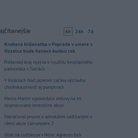
ajčítanejšie
6h
24h
7d
Kruhová križovatka v Poprade v smere z
Hozelca bude hotová budúci rok
Prešovský kraj vyzýva k využitiu bezplatného
parkoviska v Tatrách
V Košiciach Nad jazerom začína výstavba
chodníka,otvorili aj pumptrack
Mesto Martin vypovedalo zmluvy na tri
rozpracované investičné akcie
Pokračoval proces s advokátmi zadržanými v
rámci akcie Corrumpere 2
Útok na cudzincov v Nitre: Agresori boli