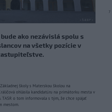
7
 bude ako nezávislá spolu s
lancov na všetky pozície v
stupiteľstve.
a Základnej školy s Materskou školou na
Králičová ohlásila kandidatúru na primátorku mesta v
 TASR o tom informovala s tým, že chce spájať
ým mestom.