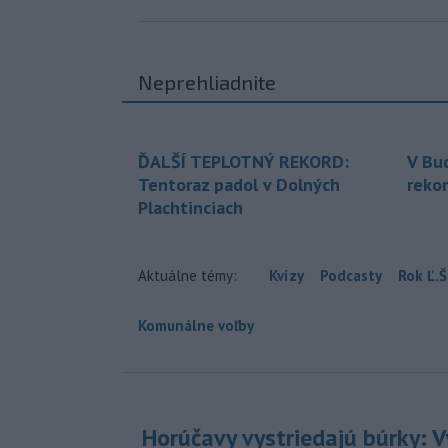
Neprehliadnite
ĎALŠÍ TEPLOTNÝ REKORD:
V Bu
Tentoraz padol v Dolných
rekor
Plachtinciach
Aktuálne témy:
Kvízy
Podcasty
Rok Ľ.Š
Komunálne voľby
Horúčavy vystriedajú búrky: V