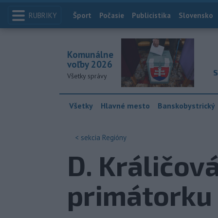
RUBRIKY
Index
Šport
Počasie
Publicistika
Slovensko
Komunálne
voľby 2026
S
Všetky správy
Všetky
Hlavné mesto
Banskobystrický
< sekcia
Regióny
D. Králičov
primátorku