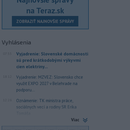
na Teraz.sk
ZOBRAZIŤ NAJNOVŠIE SPRÁVY
Vyhlásenia
Vyjadrenie: Slovenské domácnosti
07:55
sú pred krátkodobými výkyvmi
cien elektriny...
18:12
Vyjadrenie: MZVEZ: Slovensko chce
využiť EXPO 2027 v Belehrade na
podporu...
12:26
Oznámenie: TK ministra práce,
sociálnych vecí a rodiny SR Erika
Tomáša
Viac