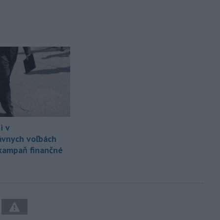
i v
vnych voľbách
kampaň finančné