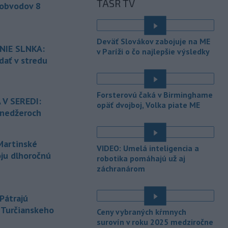
TASR TV
bratislavských Vajnoroch upravená
 obvodov 8
organizácia MHD v oblasti Vajnôr.
-
Slovenský futbalista Lukáš
10:44
Deväť Slovákov zabojuje na ME
Haraslín môže v najbližšom období
NIE SLNKA:
v Paríži o čo najlepšie výsledky
zmeniť
klubovú adresu. O 30-ročného
dať v stredu
stredopoliara Sparty Praha sa podľa
portálu isport.cz zaujíma
saudskoarabský Al-Fateh.
Forsterovú čaká v Birminghame
 V SEREDI:
opäť dvojboj, Volka piate ME
-
Vo veku 94 rokov zomrela 29.
10:23
ínedžeroch
júla 2026 herečka a dlhoročná
členka
Slovenského komorného
divadla (SKD) v Martine Helena
artinské
VIDEO: Umelá inteligencia a
Sudická.
oju dlhoročnú
robotika pomáhajú už aj
-
Národná diaľničná
záchranárom
10:15
spoločnosť (NDS) ukončila výmenu
mostného
záveru na ľavej strane
Pátrajú
mosta Lanfranconi, ktorý je súčasťou
z Turčianskeho
bratislavskej diaľnice D2.
Ceny vybraných kŕmnych
surovín v roku 2025 medziročne