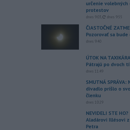
určenie volebných
protestov
aktualizované
dnes 9:03
,
dnes 9:55
ČIASTOČNÉ ZATME
Pozorovať sa bude 
dnes 9:40
ÚTOK NA TAXIKÁRA
Pátrajú po dvoch t
dnes 11:49
SMUTNÁ SPRÁVA: M
divadlo prišlo o sv
členku
dnes 10:29
NEVIDELI STE HO? 
Aladárovi Illésovi 
Petra