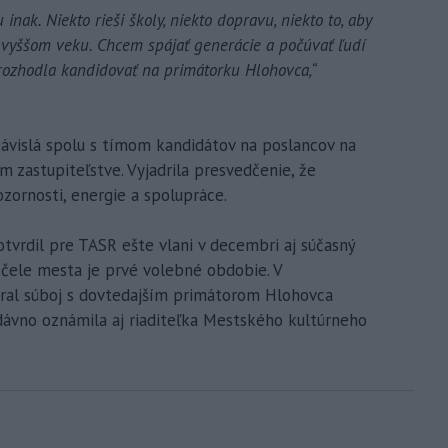
nak. Niekto rieši školy, niekto dopravu, niekto to, aby
o vyššom veku. Chcem spájať generácie a počúvať ľudí
rozhodla kandidovať na primátorku Hlohovca,“
závislá spolu s tímom kandidátov na poslancov na
 zastupiteľstve. Vyjadrila presvedčenie, že
ozornosti, energie a spolupráce.
tvrdil pre TASR ešte vlani v decembri aj súčasný
 čele mesta je prvé volebné obdobie. V
ral súboj s dovtedajším primátorom Hlohovca
ávno oznámila aj riaditeľka Mestského kultúrneho