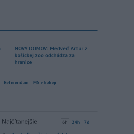
a
NOVÝ DOMOV: Medveď Artur z
košickej zoo odchádza za
hranice
Referendum
MS v hokeji
Najčítanejšie
6h
24h
7d