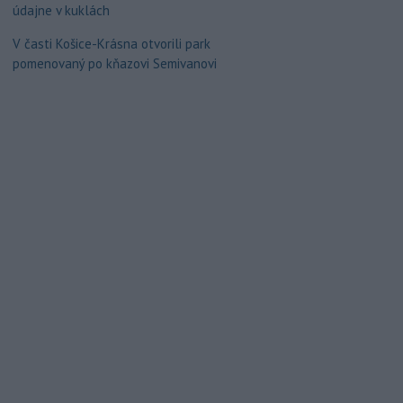
údajne v kuklách
V časti Košice-Krásna otvorili park
pomenovaný po kňazovi Semivanovi