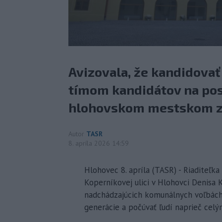
Avizovala, že kandidovať
tímom kandidátov na pos
hlohovskom mestskom za
Autor
TASR
8. apríla 2026 14:59
Hlohovec 8. apríla (TASR) - Riaditeľk
Koperníkovej ulici v Hlohovci Denisa 
nadchádzajúcich komunálnych voľbách.
generácie a počúvať ľudí naprieč cel