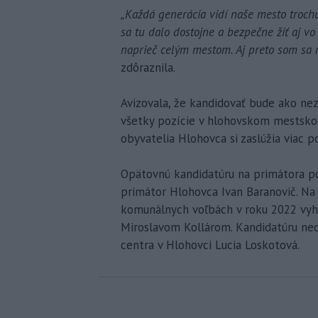
„Každá generácia vidí naše mesto trochu i
sa tu dalo dostojne a bezpečne žiť aj v
naprieč celým mestom. Aj preto som sa 
zdôraznila.
Avizovala, že kandidovať bude ako ne
všetky pozície v hlohovskom mestskom
obyvatelia Hlohovca si zaslúžia viac p
Opätovnú kandidatúru na primátora po
primátor Hlohovca Ivan Baranovič. Na
komunálnych voľbách v roku 2022 vyh
Miroslavom Kollárom. Kandidatúru ned
centra v Hlohovci Lucia Loskotová.