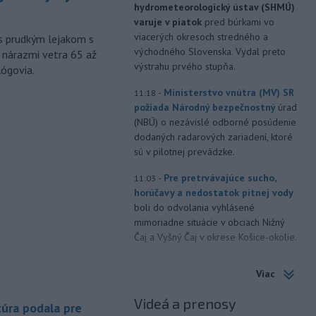
hydrometeorologický ústav (SHMÚ)
varuje v piatok
pred búrkami vo
viacerých okresoch stredného a
s prudkým lejakom s
východného Slovenska. Vydal preto
 nárazmi vetra 65 až
výstrahu prvého stupňa.
lógovia.
-
Ministerstvo vnútra (MV) SR
11:18
požiada Národný bezpečnostný
úrad
(NBÚ) o nezávislé odborné posúdenie
dodaných radarových zariadení, ktoré
sú v pilotnej prevádzke.
-
Pre pretrvávajúce sucho,
11:03
horúčavy a nedostatok pitnej vody
boli do odvolania vyhlásené
mimoriadne situácie v obciach Nižný
Čaj a Vyšný Čaj v okrese Košice-okolie.
-
Od piatku do nedele (9. 8.)
10:59
Viac
do ukončenia premávky bude z
dôvodu
hudobného festivalu
Videá a prenosy
úra podala pre
Lovestream na starom letisku v