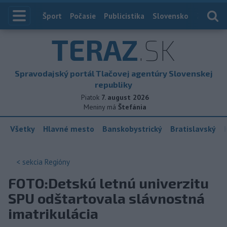
Index
Šport
Počasie
Publicistika
Slovensko
Zahranič
TERAZ
.SK
Spravodajský portál Tlačovej agentúry Slovenskej
republiky
Piatok
7. august 2026
Meniny má
Štefánia
Všetky
Hlavné mesto
Banskobystrický
Bratislavský
< sekcia
Regióny
FOTO:Detskú letnú univerzitu
SPU odštartovala slávnostná
imatrikulácia