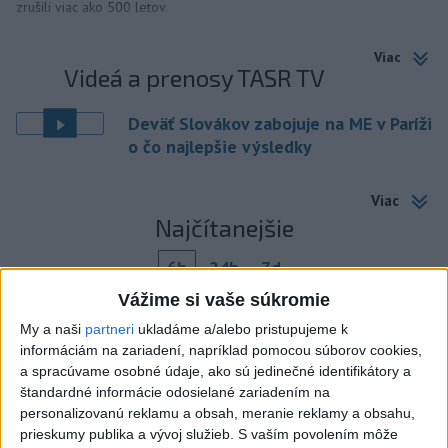
zrušili viac ako 500 letov.
Viac
Videá a prenosy TASR TV
Deväť Slovákov zabojuje na ME v Paríži
o čo najlepšie výsledky
Viac
Najčítanejšie
6h
24h
7d
Vážime si vaše súkromie
Po streľbe v škole neďaleko Bangkoku
1
My a naši
partneri
ukladáme a/alebo pristupujeme k
hlásia niekoľko mŕtvych
informáciám na zariadení, napríklad pomocou súborov cookies,
a spracúvame osobné údaje, ako sú jedinečné identifikátory a
2
Kruhová križovatka v Poprade v smere z Hozelca bude
štandardné informácie odosielané zariadením na
hotová budúci rok
personalizovanú reklamu a obsah, meranie reklamy a obsahu,
prieskumy publika a vývoj služieb.
S vaším povolením môže
3