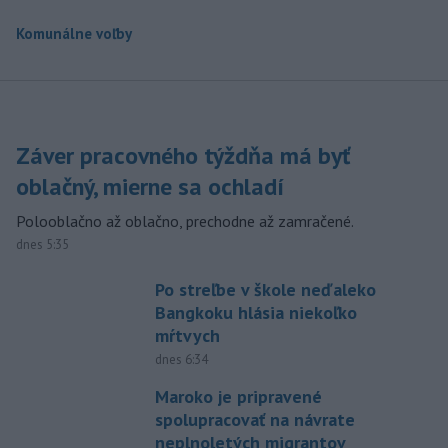
Komunálne voľby
Záver pracovného týždňa má byť
oblačný, mierne sa ochladí
Polooblačno až oblačno, prechodne až zamračené.
dnes 5:35
Po streľbe v škole neďaleko
Bangkoku hlásia niekoľko
mŕtvych
dnes 6:34
Maroko je pripravené
spolupracovať na návrate
neplnoletých migrantov