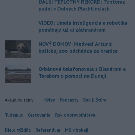
ĎALŠÍ TEPLOTNÝ REKORD: Tentoraz
padol v Dolných Plachtinciach
VIDEO: Umelá inteligencia a robotika
pomáhajú už aj záchranárom
NOVÝ DOMOV: Medveď Artur z
košickej zoo odchádza za hranice
Orbánová telefonovala s Blanárom a
Tarabom o pomoci na Dunaji
Aktuálne témy:
Kvízy
Podcasty
Rok Ľ.Štúra
Turizmus
Cestovanie
Rok dobrovoľníctva
Dielo týždňa
Referendum
MS v hokeji