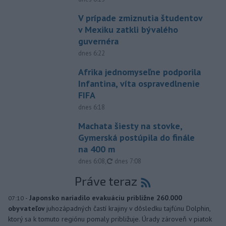
V prípade zmiznutia študentov
v Mexiku zatkli bývalého
guvernéra
dnes 6:22
Afrika jednomyseľne podporila
Infantina, víta ospravedlnenie
FIFA
dnes 6:18
Machata šiesty na stovke,
Gymerská postúpila do finále
na 400 m
aktualizované
dnes 6:08
,
dnes 7:08
Práve teraz
-
Japonsko nariadilo evakuáciu približne 260.000
07:10
obyvateľov
juhozápadných častí krajiny v dôsledku tajfúnu Dolphin,
ktorý sa k tomuto regiónu pomaly približuje. Úrady zároveň v piatok