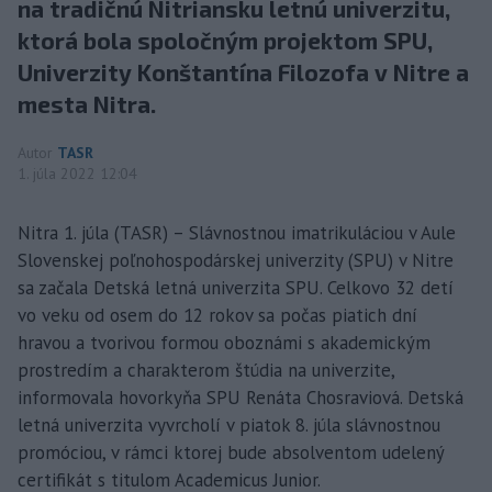
na tradičnú Nitriansku letnú univerzitu,
ktorá bola spoločným projektom SPU,
Univerzity Konštantína Filozofa v Nitre a
mesta Nitra.
Autor
TASR
1. júla 2022 12:04
Nitra 1. júla (TASR) – Slávnostnou imatrikuláciou v Aule
Slovenskej poľnohospodárskej univerzity (SPU) v Nitre
sa začala Detská letná univerzita SPU. Celkovo 32 detí
vo veku od osem do 12 rokov sa počas piatich dní
hravou a tvorivou formou oboznámi s akademickým
prostredím a charakterom štúdia na univerzite,
informovala hovorkyňa SPU Renáta Chosraviová. Detská
letná univerzita vyvrcholí v piatok 8. júla slávnostnou
promóciou, v rámci ktorej bude absolventom udelený
certifikát s titulom Academicus Junior.