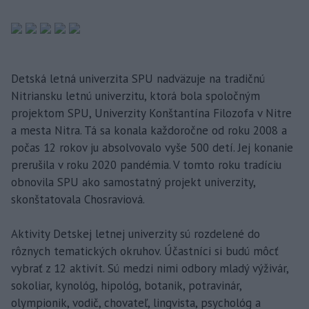
Detská letná univerzita SPU nadväzuje na tradičnú
Nitriansku letnú univerzitu, ktorá bola spoločným
projektom SPU, Univerzity Konštantína Filozofa v Nitre
a mesta Nitra. Tá sa konala každoročne od roku 2008 a
počas 12 rokov ju absolvovalo vyše 500 detí. Jej konanie
prerušila v roku 2020 pandémia. V tomto roku tradíciu
obnovila SPU ako samostatný projekt univerzity,
skonštatovala Chosraviová.
Aktivity Detskej letnej univerzity sú rozdelené do
rôznych tematických okruhov. Účastníci si budú môcť
vybrať z 12 aktivít. Sú medzi nimi odbory mladý výživár,
sokoliar, kynológ, hipológ, botanik, potravinár,
olympionik, vodič, chovateľ, lingvista, psychológ a