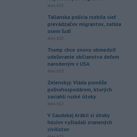
dnes 6:32
Talianska polícia rozbila sieť
prevádzačov migrantov, zatkla
osem ľudí
dnes 6:02
Trump chce znovu obmedziť
udeľovanie občianstva deťom
narodeným v USA
dnes 6:10
Zelenskyj: Vláda pomôže
poľnohospodárom, ktorých
zasiahli ruské útoky
dnes 6:12
V Saudskej Arábii si útoky
húsíov vyžiadali zranených
civilistov
dnes 6:15