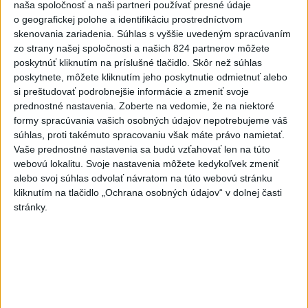
Prešovský kraj vyzýva k využitiu bezplatného parkoviska v
naša spoločnosť a naši partneri používať presné údaje
Tatrách
o geografickej polohe a identifikáciu prostredníctvom
skenovania zariadenia. Súhlas s vyššie uvedeným spracúvaním
4
ÚPLNÉ ZATMENIE SLNKA: Časť Európy zahalí tma,
zo strany našej spoločnosti a našich 824 partnerov môžete
hrozia dôsledky
poskytnúť kliknutím na príslušné tlačidlo. Skôr než súhlas
poskytnete, môžete kliknutím jeho poskytnutie odmietnuť alebo
5
V Košiciach Nad jazerom začína výstavba
si preštudovať podrobnejšie informácie a zmeniť svoje
chodníka,otvorili aj pumptrack
prednostné nastavenia.
Zoberte na vedomie, že na niektoré
formy spracúvania vašich osobných údajov nepotrebujeme váš
6
Mesto Martin vypovedalo zmluvy na tri rozpracované
súhlas, proti takémuto spracovaniu však máte právo namietať.
investičné akcie
Vaše prednostné nastavenia sa budú vzťahovať len na túto
webovú lokalitu. Svoje nastavenia môžete kedykoľvek zmeniť
7
Historik Zajac: Územie Slovenska bolo jadrom poľsko-
alebo svoj súhlas odvolať návratom na túto webovú stránku
uhorských vzťahov
kliknutím na tlačidlo „Ochrana osobných údajov“ v dolnej časti
stránky.
Najnovšie správy na Teraz.sk
Vyhlásenia
Priame prenosy z Národnej rady SR