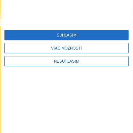
SÚHLASÍM
VIAC MOŽNOSTÍ
NESÚHLASÍM
....