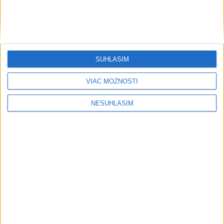
AKTUÁLNA PREDPOVEĎ POČASIA NA SEDEM DNÍ
SÚHLASÍM
....
VIAC MOŽNOSTÍ
NESÚHLASÍM
....