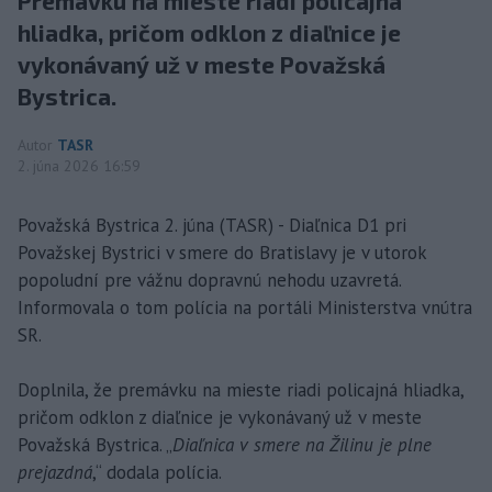
Premávku na mieste riadi policajná
hliadka, pričom odklon z diaľnice je
vykonávaný už v meste Považská
Bystrica.
Autor
TASR
2. júna 2026 16:59
Považská Bystrica 2. júna (TASR) - Diaľnica D1 pri
Považskej Bystrici v smere do Bratislavy je v utorok
popoludní pre vážnu dopravnú nehodu uzavretá.
Informovala o tom polícia na portáli Ministerstva vnútra
SR.
Doplnila, že premávku na mieste riadi policajná hliadka,
pričom odklon z diaľnice je vykonávaný už v meste
Považská Bystrica. „
Diaľnica v smere na Žilinu je plne
prejazdná
,“ dodala polícia.