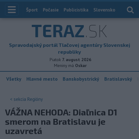
Index
Šport
Počasie
Publicistika
Slovensko
Zahranič
TERAZ
.SK
Spravodajský portál Tlačovej agentúry Slovenskej
republiky
Piatok
7. august 2026
Meniny má
Oskar
Všetky
Hlavné mesto
Banskobystrický
Bratislavský
< sekcia
Regióny
VÁŽNA NEHODA: Diaľnica D1
smerom na Bratislavu je
uzavretá