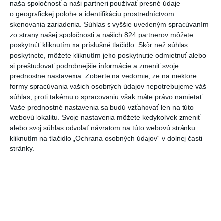
naša spoločnosť a naši partneri používať presné údaje
Najnovšie videá
Najsledovanejšie videá
o geografickej polohe a identifikáciu prostredníctvom
skenovania zariadenia. Súhlas s vyššie uvedeným spracúvaním
Kontrolný deň na Spišskom hrade
zo strany našej spoločnosti a našich 824 partnerov môžete
potvrdil výrazný pokrok...
poskytnúť kliknutím na príslušné tlačidlo. Skôr než súhlas
dnes 18:09
|
Ministerstvo kultúry SR
|
16
poskytnete, môžete kliknutím jeho poskytnutie odmietnuť alebo
zobrazení
si preštudovať podrobnejšie informácie a zmeniť svoje
prednostné nastavenia.
Zoberte na vedomie, že na niektoré
⁉️FICO, KDE STE⁉️ČO TIE VAŠE DRÍSTY
formy spracúvania vašich osobných údajov nepotrebujeme váš
O BENZÍNE⁉️VŠETKÝCH...
súhlas, proti takémuto spracovaniu však máte právo namietať.
dnes 17:02
|
Jakab Július
|
5561
zobrazení
Vaše prednostné nastavenia sa budú vzťahovať len na túto
webovú lokalitu. Svoje nastavenia môžete kedykoľvek zmeniť
Taraba: Rozvíjame všetky kúty
alebo svoj súhlas odvolať návratom na túto webovú stránku
Slovenska
kliknutím na tlačidlo „Ochrana osobných údajov“ v dolnej časti
dnes 16:57
|
Taraba Tomáš
|
3962
zobrazení
stránky.
Najnovšie statusy štátnych inštitúcií
CHYSTÁTE SA VON? UŽITE SI ZÁBAVU A
HLAVNE SA V PORIADKU...
CHYSTÁTE SA VON? UŽITE SI ZÁBAVU A HLAVNE SA V
PORIADKU VRÁŤTE DOMOV📍 👮‍♂️ Policajti počas
nočnej akcie navštívili pa...