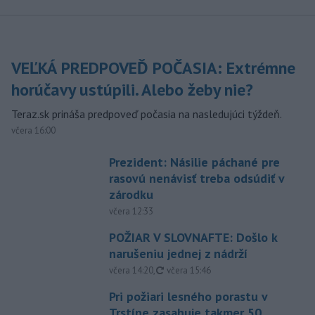
VEĽKÁ PREDPOVEĎ POČASIA: Extrémne
horúčavy ustúpili. Alebo žeby nie?
Teraz.sk prináša predpoveď počasia na nasledujúci týždeň.
včera 16:00
Prezident: Násilie páchané pre
rasovú nenávisť treba odsúdiť v
zárodku
včera 12:33
POŽIAR V SLOVNAFTE: Došlo k
narušeniu jednej z nádrží
aktualizované
včera 14:20
,
včera 15:46
Pri požiari lesného porastu v
Trstíne zasahuje takmer 50