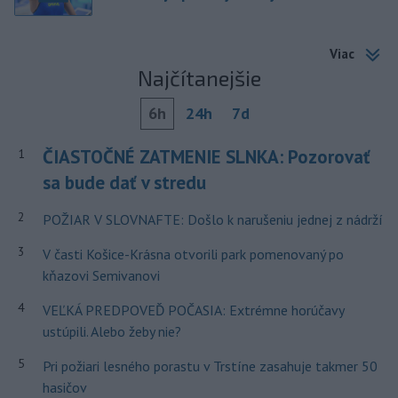
Viac
Najčítanejšie
6h
24h
7d
ČIASTOČNÉ ZATMENIE SLNKA: Pozorovať
1
sa bude dať v stredu
2
POŽIAR V SLOVNAFTE: Došlo k narušeniu jednej z nádrží
3
V časti Košice-Krásna otvorili park pomenovaný po
kňazovi Semivanovi
4
VEĽKÁ PREDPOVEĎ POČASIA: Extrémne horúčavy
ustúpili. Alebo žeby nie?
5
Pri požiari lesného porastu v Trstíne zasahuje takmer 50
hasičov