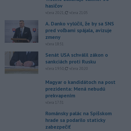
hasičov
aktualizované
včera 20:21
,
včera 21:05
A. Danko vylúčil, že by sa SNS
pred voľbami spájala, avizuje
zmeny
včera 18:51
Senát USA schválil zákon o
sankciách proti Rusku
aktualizované
včera 19:50
,
včera 20:20
Magyar o kandidátoch na post
prezidenta: Mená nebudú
prekvapením
včera 17:31
Románsky palác na Spišskom
hrade sa podarilo staticky
zabezpečiť