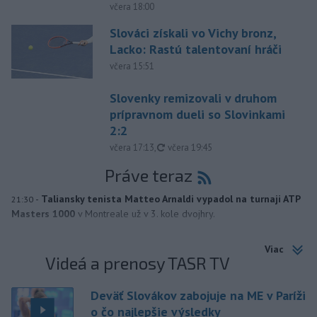
včera 18:00
Slováci získali vo Vichy bronz,
Lacko: Rastú talentovaní hráči
včera 15:51
Slovenky remizovali v druhom
prípravnom dueli so Slovinkami
2:2
aktualizované
včera 17:13
,
včera 19:45
Práve teraz
-
Taliansky tenista Matteo Arnaldi vypadol na turnaji ATP
21:30
Masters 1000
v Montreale už v 3. kole dvojhry.
Viac
Videá a prenosy TASR TV
Deväť Slovákov zabojuje na ME v Paríži
o čo najlepšie výsledky