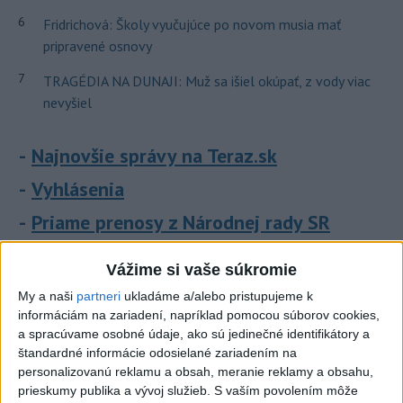
6
Fridrichová: Školy vyučujúce po novom musia mať
pripravené osnovy
7
TRAGÉDIA NA DUNAJI: Muž sa išiel okúpať, z vody viac
nevyšiel
Najnovšie správy na Teraz.sk
Vyhlásenia
Priame prenosy z Národnej rady SR
Vážime si vaše súkromie
My a naši
partneri
ukladáme a/alebo pristupujeme k
Politika na sociálnych sieťach
informáciám na zariadení, napríklad pomocou súborov cookies,
a spracúvame osobné údaje, ako sú jedinečné identifikátory a
štandardné informácie odosielané zariadením na
Zobraziť viac
Info
personalizovanú reklamu a obsah, meranie reklamy a obsahu,
prieskumy publika a vývoj služieb.
S vaším povolením môže