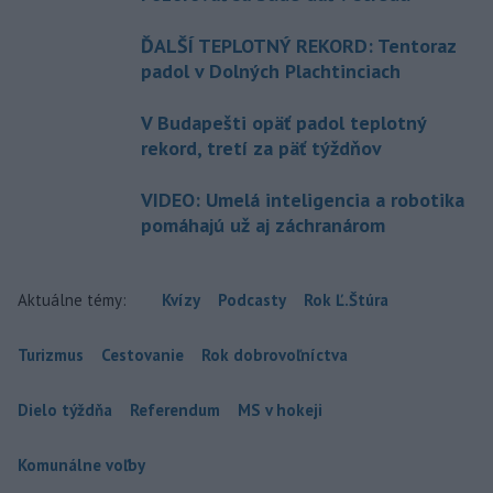
ĎALŠÍ TEPLOTNÝ REKORD: Tentoraz
padol v Dolných Plachtinciach
V Budapešti opäť padol teplotný
rekord, tretí za päť týždňov
VIDEO: Umelá inteligencia a robotika
pomáhajú už aj záchranárom
Aktuálne témy:
Kvízy
Podcasty
Rok Ľ.Štúra
Turizmus
Cestovanie
Rok dobrovoľníctva
Dielo týždňa
Referendum
MS v hokeji
Komunálne voľby