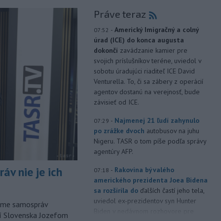
Práve teraz
-
Americký Imigračný a colný
07:52
úrad (ICE) do konca augusta
dokončí
zavádzanie kamier pre
svojich príslušníkov teréne, uviedol v
sobotu úradujúci riaditeľ ICE David
Venturella. To, či sa zábery z operácií
agentov dostanú na verejnosť, bude
závisieť od ICE.
-
Najmenej 21 ľudí zahynulo
07:29
po zrážke dvoch
autobusov na juhu
Nigeru. TASR o tom píše podľa správy
agentúry AFP.
áv nie je ich
-
Rakovina bývalého
07:18
amerického prezidenta Joea Bidena
sa rozšírila do
ďalších častí jeho tela,
uviedol ex-prezidentov syn Hunter
orme samospráv
Biden v nedávnom rozhovore pre
cí Slovenska Jozefom