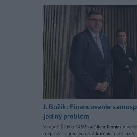
J. Božik: Financovanie samospr
jediný problém
V relácii Štúdio TASR sa Oliver Remiaš o ref
rozprával s predsedom Združenia miest a ob