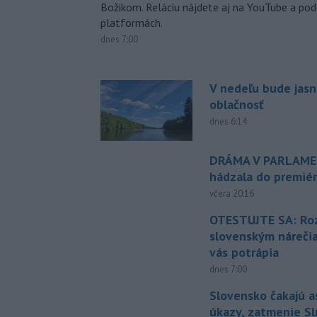
Božikom. Reláciu nájdete aj na YouTube a po
platformách.
dnes 7:00
V nedeľu bude jasn
oblačnosť
dnes 6:14
DRÁMA V PARLAMEN
hádzala do premiér
včera 20:16
OTESTUJTE SA: Ro
slovenským náreči
vás potrápia
dnes 7:00
Slovensko čakajú 
úkazy, zatmenie Sl