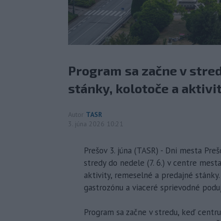
Program sa začne v stre
stánky, kolotoče a aktivi
Autor
TASR
3. júna 2026 10:21
Prešov 3. júna (TASR) - Dni mesta Preš
stredy do nedele (7. 6.) v centre mest
aktivity, remeselné a predajné stánky.
gastrozónu a viaceré sprievodné poduj
Program sa začne v stredu, keď centru