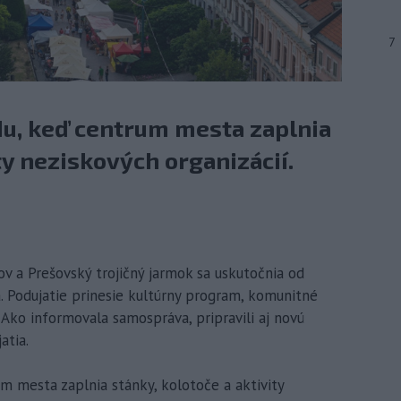
7
du, keď centrum mesta zaplnia
ty neziskových organizácií.
ov a Prešovský trojičný jarmok sa uskutočnia od
a. Podujatie prinesie kultúrny program, komunitné
 Ako informovala samospráva, pripravili aj novú
atia.
m mesta zaplnia stánky, kolotoče a aktivity