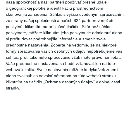
naša spoločnosť a naši partneri používať presné údaje
blízkosti spornej plytčiny Scarborough Shoal v Juhočínskom mori.
o geografickej polohe a identifikáciu prostredníctvom
skenovania zariadenia. Súhlas s vyššie uvedeným spracúvaním
Viac
zo strany našej spoločnosti a našich 824 partnerov môžete
Videá a prenosy TASR TV
poskytnúť kliknutím na príslušné tlačidlo. Skôr než súhlas
poskytnete, môžete kliknutím jeho poskytnutie odmietnuť alebo
Deväť Slovákov zabojuje na ME v Paríži
si preštudovať podrobnejšie informácie a zmeniť svoje
prednostné nastavenia.
Zoberte na vedomie, že na niektoré
o čo najlepšie výsledky
formy spracúvania vašich osobných údajov nepotrebujeme váš
súhlas, proti takémuto spracovaniu však máte právo namietať.
Viac
Vaše prednostné nastavenia sa budú vzťahovať len na túto
Najčítanejšie
webovú lokalitu. Svoje nastavenia môžete kedykoľvek zmeniť
alebo svoj súhlas odvolať návratom na túto webovú stránku
6h
24h
7d
kliknutím na tlačidlo „Ochrana osobných údajov“ v dolnej časti
stránky.
Do Bulharska vnikol dron a vybuchol v
1
blízkosti hraníc s Rumunskom
2
V blízkosti Vojenského technického a skúšobného ústavu
Záhorie HORÍ