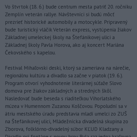
Vo štvrtok (18. 6.) bude centrum mesta patriť 20. ročníku
Zemplín veterán rallye. Návštevníci si budú môcť
prezrieť historické automobily a motocykle. Pripravený
bude turistický vláčik Veterán express, vystúpenia žiakov
Základnej umeleckej školy na Štefánikovej ulici a
Základnej školy Pavla Horova, ako aj koncert Mariána
Čekovského s kapelou.
Festival Mihaľovski deski, ktorý sa zameriava na nárečie,
regionálnu kultúru a divadlo sa začne v piatok (19. 6.).
Program otvorí vyhodnotenie literárnej súťaže Slovo
domova pre žiakov základných a stredných škôl.
Nasledovať bude beseda s riaditeľkou Vihorlatského
múzea v Humennom Zuzanou Koščovou. Popoludní sa v
átriu mestského úradu predstavia mladí umelci zo ZUŠ
na Štefánikovej ulici, Mládežnícka divadelná skupina zo
Zborova, folklórno-divadelný súbor KĽUD Kladzany a
Divadlo pri fontáne s novou hrou Bula raz jedna kraľovna.