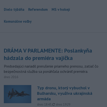
Dielo týždňa
Referendum
MS v hokeji
Komunálne voľby
DRÁMA V PARLAMENTE: Poslankyňa
hádzala do premiéra vajíčka
Predsedajúci nariadil prerušenie priameho prenosu, zatiaľ čo
bezpečnostná služba sa ponáhľala ochrániť premiéra.
dnes 20:16
Typ dronu, ktorý vybuchol v
Bulharsku, využíva ukrajinská
armáda
aktualizované
dnes 18:43
,
dnes 19:29