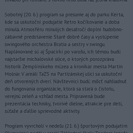
Sobotný (20. 6.) program sa presunie aj do parku Kerta,
kde sa uskutoční podujatie Retro kočíkovanie a doba
minulá. Atmosféru minulých desaťročí doplní hudobno-
zábavné predstavenie Staré dobré časy a vystúpenie
swingového orchestra Bratia a sestry v swingu.
Naplánované sú aj Špacirki po varošu, ich témou budú
najstaršie michalovské ulice, o ktorých porozpráva
historik Zemplínskeho múzea a kronikár mesta Martin
Molnár. V areáli TaZS na Partizánskej ulici sa uskutoční
deň otvorených dverí. Návštevníci budú môcť nahliadnuť
do fungovania organizácie, ktorá sa stará o čistotu,
verejnú zeleň a vzhľad mesta. Pripravená bude
prezentácia techniky, tvorivé dielne, atrakcie pre deti,
súťaže a ďalšie sprievodné aktivity.
Program vyvrcholí v nedeľu (21. 6.) športovým podujatím