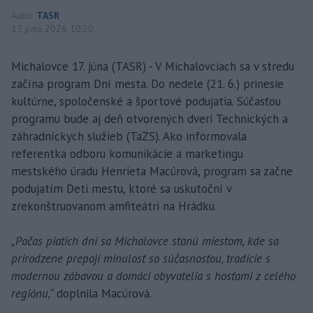
Autor
TASR
17. júna 2026 10:20
Michalovce 17. júna (TASR) - V Michalovciach sa v stredu
začína program Dní mesta. Do nedele (21. 6.) prinesie
kultúrne, spoločenské a športové podujatia. Súčasťou
programu bude aj deň otvorených dverí Technických a
záhradníckych služieb (TaZS). Ako informovala
referentka odboru komunikácie a marketingu
mestského úradu Henrieta Macúrová, program sa začne
podujatím Deti mestu, ktoré sa uskutoční v
zrekonštruovanom amfiteátri na Hrádku.
„Počas piatich dní sa Michalovce stanú miestom, kde sa
prirodzene prepojí minulosť so súčasnosťou, tradície s
modernou zábavou a domáci obyvatelia s hosťami z celého
regiónu,“
doplnila Macúrová.