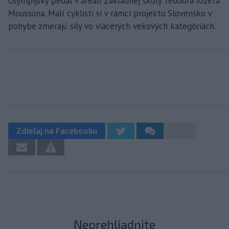
Olympijský pedál v areáli Základnej školy Teodora Jozefa
Moussona. Malí cyklisti si v rámci projektu Slovensko v
pohybe zmerajú sily vo viacerých vekových kategóriách.
Zdieľaj na Facebooku
Neprehliadnite