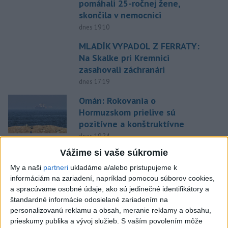
pomáhali 25-ročnej žene,
skončila v nemocnici
dnes 19:10
MLADÍK VYPADOL Z FERRATY:
Na Skalke pri Kremnici
zasahovali záchranári
dnes 17:19
Omán: Rokovania o
Hormuzskom prielive sú
pozitívne a konštruktívne
dnes 19:24
Vážime si vaše súkromie
STOVKY NASADENÝCH
HASIČOV: Zasahujú pri lesnom
My a naši
partneri
ukladáme a/alebo pristupujeme k
požiari v Andalúzii
informáciám na zariadení, napríklad pomocou súborov cookies,
a spracúvame osobné údaje, ako sú jedinečné identifikátory a
dnes 17:13
štandardné informácie odosielané zariadením na
Práve teraz
personalizovanú reklamu a obsah, meranie reklamy a obsahu,
prieskumy publika a vývoj služieb.
S vaším povolením môže
-
Spojené štáty obvinili Čínu z destabilizujúcich aktivít
v
20:38