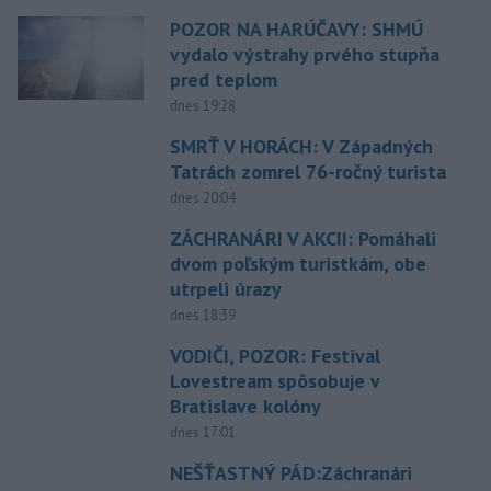
POZOR NA HARÚČAVY: SHMÚ
vydalo výstrahy prvého stupňa
pred teplom
dnes 19:28
SMRŤ V HORÁCH: V Západných
Tatrách zomrel 76-ročný turista
dnes 20:04
ZÁCHRANÁRI V AKCII: Pomáhali
dvom poľským turistkám, obe
utrpeli úrazy
dnes 18:39
VODIČI, POZOR: Festival
Lovestream spôsobuje v
Bratislave kolóny
dnes 17:01
NEŠŤASTNÝ PÁD:Záchranári