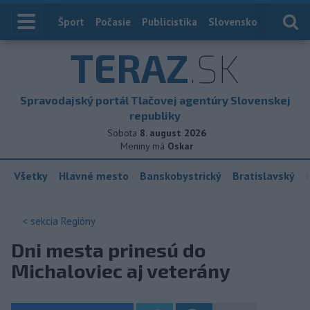
Index
Šport
Počasie
Publicistika
Slovensko
Zahranič
TERAZ
.SK
Spravodajský portál Tlačovej agentúry Slovenskej
republiky
Sobota
8. august 2026
Meniny má
Oskar
Všetky
Hlavné mesto
Banskobystrický
Bratislavský
< sekcia
Regióny
Dni mesta prinesú do
Michaloviec aj veterány