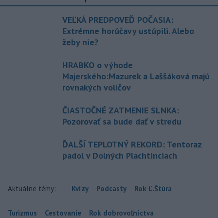
VEĽKÁ PREDPOVEĎ POČASIA:
Extrémne horúčavy ustúpili. Alebo
žeby nie?
HRABKO o výhode
Majerského:Mazurek a Laššáková majú
rovnakých voličov
ČIASTOČNÉ ZATMENIE SLNKA:
Pozorovať sa bude dať v stredu
ĎALŠÍ TEPLOTNÝ REKORD: Tentoraz
padol v Dolných Plachtinciach
Aktuálne témy:
Kvízy
Podcasty
Rok Ľ.Štúra
Turizmus
Cestovanie
Rok dobrovoľníctva