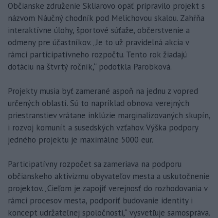
Občianske združenie Skliarovo opäť pripravilo projekt s
názvom Náučný chodník pod Melichovou skalou. Zahŕňa
interaktívne úlohy, športové súťaže, občerstvenie a
odmeny pre účastníkov. „Je to už pravidelná akcia v
rámci participatívneho rozpočtu. Tento rok žiadajú
dotáciu na štvrtý ročník,“ podotkla Parobková.
Projekty musia byť zamerané aspoň na jednu z vopred
určených oblastí. Sú to napríklad obnova verejných
priestranstiev vrátane inklúzie marginalizovaných skupín,
i rozvoj komunít a susedských vzťahov. Výška podpory
jedného projektu je maximálne 5000 eur.
Participatívny rozpočet sa zameriava na podporu
občianskeho aktivizmu obyvateľov mesta a uskutočnenie
projektov. „Cieľom je zapojiť verejnosť do rozhodovania v
rámci procesov mesta, podporiť budovanie identity i
koncept udržateľnej spoločnosti,“ vysvetľuje samospráva.