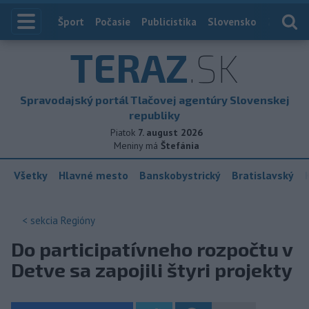
Index
Šport
Počasie
Publicistika
Slovensko
Zahranič
TERAZ
.SK
Spravodajský portál Tlačovej agentúry Slovenskej
republiky
Piatok
7. august 2026
Meniny má
Štefánia
Všetky
Hlavné mesto
Banskobystrický
Bratislavský
< sekcia
Regióny
Do participatívneho rozpočtu v
Detve sa zapojili štyri projekty