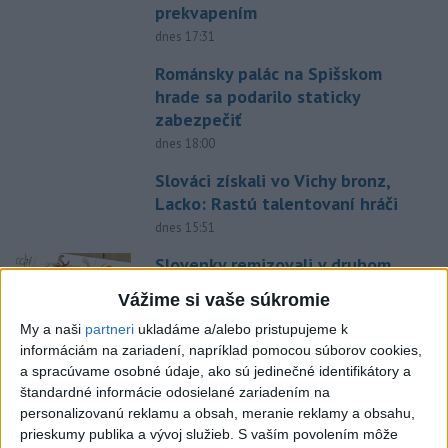
prekvapením
dnes 17:31
Románsky palác na Spišskom
hrade sa podarilo staticky
zabezpečiť
dnes 18:00
Slováci získali vo Vichy bronz,
Lacko: Rastú talentovaní hráči
dnes 15:51
Slovenky remizovali v druhom
prípravnom dueli so Slovinkami
Vážime si vaše súkromie
2:2
My a naši
partneri
ukladáme a/alebo pristupujeme k
dnes 17:13
informáciám na zariadení, napríklad pomocou súborov cookies,
Práve teraz
a spracúvame osobné údaje, ako sú jedinečné identifikátory a
štandardné informácie odosielané zariadením na
-
Slovenská polícia prispela k objasneniu prípadu
16:08
personalizovanú reklamu a obsah, meranie reklamy a obsahu,
prevádzačstva,
ktorý sa podarilo ukončiť právoplatným odsúdením
prieskumy publika a vývoj služieb.
S vaším povolením môže