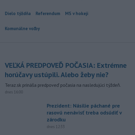
Dielo týždňa
Referendum
MS v hokeji
Komunálne voľby
VEĽKÁ PREDPOVEĎ POČASIA: Extrémne
horúčavy ustúpili. Alebo žeby nie?
Teraz.sk prináša predpoveď počasia na nasledujúci týždeň.
dnes 16:00
Prezident: Násilie páchané pre
rasovú nenávisť treba odsúdiť v
zárodku
dnes 12:33