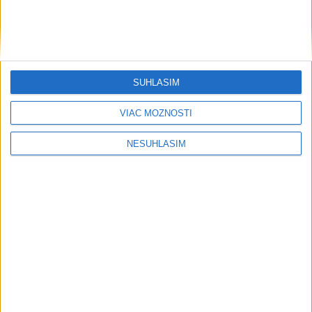
SÚHLASÍM
VIAC MOŽNOSTÍ
NESÚHLASÍM
....