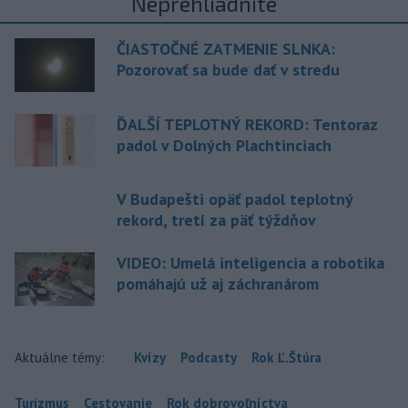
Neprehliadnite
ČIASTOČNÉ ZATMENIE SLNKA:
Pozorovať sa bude dať v stredu
ĎALŠÍ TEPLOTNÝ REKORD: Tentoraz
padol v Dolných Plachtinciach
V Budapešti opäť padol teplotný
rekord, tretí za päť týždňov
VIDEO: Umelá inteligencia a robotika
pomáhajú už aj záchranárom
Aktuálne témy:
Kvízy
Podcasty
Rok Ľ.Štúra
Turizmus
Cestovanie
Rok dobrovoľníctva