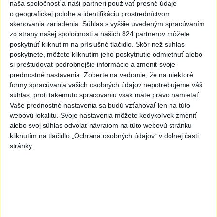
páchateľa v Maďarsku.
naša spoločnosť a naši partneri používať presné údaje
o geografickej polohe a identifikáciu prostredníctvom
skenovania zariadenia. Súhlas s vyššie uvedeným spracúvaním
Viac
Videá a prenosy TASR TV
zo strany našej spoločnosti a našich 824 partnerov môžete
poskytnúť kliknutím na príslušné tlačidlo. Skôr než súhlas
poskytnete, môžete kliknutím jeho poskytnutie odmietnuť alebo
Deväť Slovákov zabojuje na ME v Paríži
si preštudovať podrobnejšie informácie a zmeniť svoje
o čo najlepšie výsledky
prednostné nastavenia.
Zoberte na vedomie, že na niektoré
formy spracúvania vašich osobných údajov nepotrebujeme váš
súhlas, proti takémuto spracovaniu však máte právo namietať.
Viac
Vaše prednostné nastavenia sa budú vzťahovať len na túto
Najčítanejšie
webovú lokalitu. Svoje nastavenia môžete kedykoľvek zmeniť
alebo svoj súhlas odvolať návratom na túto webovú stránku
6h
24h
7d
kliknutím na tlačidlo „Ochrana osobných údajov“ v dolnej časti
stránky.
POŽIAR V SLOVNAFTE: Došlo k narušeniu
1
jednej z nádrží
2
Horúčavy vystriedajú búrky: Výstrahy vydali vo viacerých
okresoch