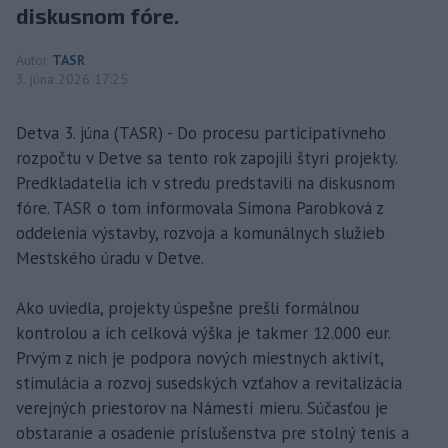
diskusnom fóre.
Autor
TASR
3. júna 2026 17:25
Detva 3. júna (TASR) - Do procesu participatívneho
rozpočtu v Detve sa tento rok zapojili štyri projekty.
Predkladatelia ich v stredu predstavili na diskusnom
fóre. TASR o tom informovala Simona Parobková z
oddelenia výstavby, rozvoja a komunálnych služieb
Mestského úradu v Detve.
Ako uviedla, projekty úspešne prešli formálnou
kontrolou a ich celková výška je takmer 12.000 eur.
Prvým z nich je podpora nových miestnych aktivít,
stimulácia a rozvoj susedských vzťahov a revitalizácia
verejných priestorov na Námestí mieru. Súčasťou je
obstaranie a osadenie príslušenstva pre stolný tenis a