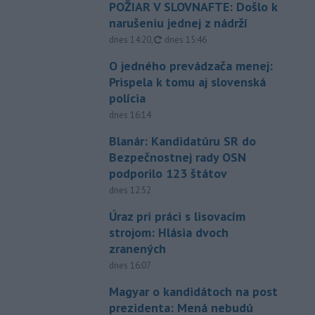
POŽIAR V SLOVNAFTE: Došlo k
narušeniu jednej z nádrží
aktualizované
dnes 14:20
,
dnes 15:46
O jedného prevádzača menej:
Prispela k tomu aj slovenská
polícia
dnes 16:14
Blanár: Kandidatúru SR do
Bezpečnostnej rady OSN
podporilo 123 štátov
dnes 12:52
Úraz pri práci s lisovacím
strojom: Hlásia dvoch
zranených
dnes 16:07
Magyar o kandidátoch na post
prezidenta: Mená nebudú