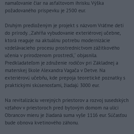
namaľovanie čiar na asfaltovom ihrisku. Výška
požadovaného príspevku je 2500 eur.
Druhým predloženým je projekt s názvom Vráťme deti
do prírody. „Zahŕňa vybudovanie exteriérovej učebne,
ktorá reaguje na aktuálnu potrebu modernizácie
vzdelávacieho procesu prostredníctvom zážitkového
učenia v prirodzenom prostredí,“ objasnila.
Predkladateľom je združenie rodičov pri Základnej a
materskej škole Alexandra Vagača v Detve. Na
exteriérovú učebňu, kde prepoja teoretické poznatky s
praktickými skúsenosťami, žiadajú 3000 eur.
Na revitalizáciu verejných priestorov a rozvoj susedských
vzťahov v priestoroch pred bytovým domom na ulici
Obrancov mieru je žiadaná suma vyše 1116 eur. Súčasťou
bude obnova kvetinového záhonu.