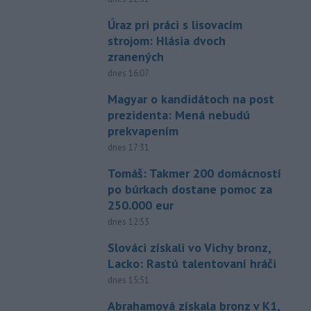
Úraz pri práci s lisovacím
strojom: Hlásia dvoch
zranených
dnes 16:07
Magyar o kandidátoch na post
prezidenta: Mená nebudú
prekvapením
dnes 17:31
Tomáš: Takmer 200 domácností
po búrkach dostane pomoc za
250.000 eur
dnes 12:53
Slováci získali vo Vichy bronz,
Lacko: Rastú talentovaní hráči
dnes 15:51
Abrahamová získala bronz v K1,