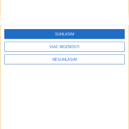
....
SÚHLASÍM
VIAC MOŽNOSTÍ
NESÚHLASÍM
....