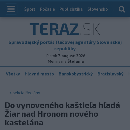
Index
Šport
Počasie
Publicistika
Slovensko
Zahranič
TERAZ
.SK
Spravodajský portál Tlačovej agentúry Slovenskej
republiky
Piatok
7. august 2026
Meniny má
Štefánia
Všetky
Hlavné mesto
Banskobystrický
Bratislavský
< sekcia
Regióny
Do vynoveného kaštieľa hľadá
Žiar nad Hronom nového
kastelána