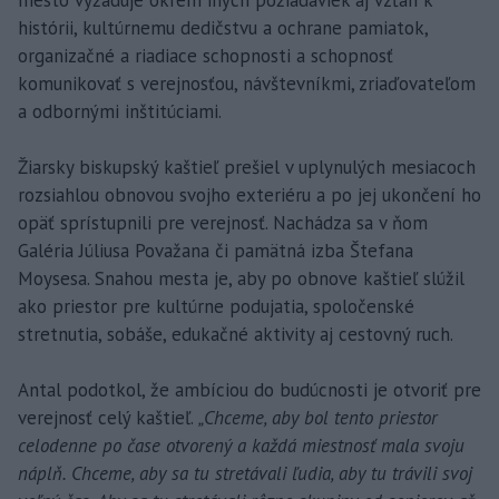
mesto vyžaduje okrem iných požiadaviek aj vzťah k
histórii, kultúrnemu dedičstvu a ochrane pamiatok,
organizačné a riadiace schopnosti a schopnosť
komunikovať s verejnosťou, návštevníkmi, zriaďovateľom
a odbornými inštitúciami.
Žiarsky biskupský kaštieľ prešiel v uplynulých mesiacoch
rozsiahlou obnovou svojho exteriéru a po jej ukončení ho
opäť sprístupnili pre verejnosť. Nachádza sa v ňom
Galéria Júliusa Považana či pamätná izba Štefana
Moysesa. Snahou mesta je, aby po obnove kaštieľ slúžil
ako priestor pre kultúrne podujatia, spoločenské
stretnutia, sobáše, edukačné aktivity aj cestovný ruch.
Antal podotkol, že ambíciou do budúcnosti je otvoriť pre
verejnosť celý kaštieľ.
„Chceme, aby bol tento priestor
celodenne po čase otvorený a každá miestnosť mala svoju
náplň. Chceme, aby sa tu stretávali ľudia, aby tu trávili svoj