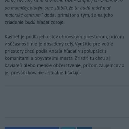
voľný čas. Aby sa tu stretávali rôzne skupiny od seniorov až
po mamičky, ktorým sme sľúbili, že tu budú môcť mať
materské centrum,“
dodal primátor s tým, že na jeho
zriadenie budú hľadať zdroje.
Kaštieľ je podľa jeho slov obrovským priestorom, pričom
v súčasnosti nie je obsadený celý. Využitie pre voľné
priestory chcú podľa Antala hľadať v spolupráci s
komunitami a obyvateľmi mesta. Zriadiť tu chcú aj
kaviareň alebo menšie občerstvenie, pričom záujemcov o
jej prevádzkovanie aktuálne hľadajú.