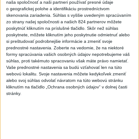
naša spoločnosť a naši partneri používať presné údaje
POŽIAR V SLOVNAFTE: Došlo k narušeniu
1
o geografickej polohe a identifikáciu prostredníctvom
skenovania zariadenia. Súhlas s vyššie uvedeným spracúvaním
jednej z nádrží
zo strany našej spoločnosti a našich 824 partnerov môžete
poskytnúť kliknutím na príslušné tlačidlo. Skôr než súhlas
2
Horúčavy vystriedajú búrky: Výstrahy vydali vo viacerých
poskytnete, môžete kliknutím jeho poskytnutie odmietnuť alebo
okresoch
si preštudovať podrobnejšie informácie a zmeniť svoje
prednostné nastavenia.
Zoberte na vedomie, že na niektoré
3
POŽIAR PRI BRATISLAVE: Plamene pohltili skládku
formy spracúvania vašich osobných údajov nepotrebujeme váš
odpadu
súhlas, proti takémuto spracovaniu však máte právo namietať.
Vaše prednostné nastavenia sa budú vzťahovať len na túto
4
ČIASTOČNÉ ZATMENIE SLNKA: Pozorovať sa bude dať v
webovú lokalitu. Svoje nastavenia môžete kedykoľvek zmeniť
stredu
alebo svoj súhlas odvolať návratom na túto webovú stránku
kliknutím na tlačidlo „Ochrana osobných údajov“ v dolnej časti
5
ÚPLNÉ ZATMENIE SLNKA: Časť Európy zahalí tma,
stránky.
hrozia dôsledky
6
Kruhová križovatka v Poprade v smere z Hozelca bude
hotová budúci rok
7
TRAGÉDIA NA DUNAJI: Muž sa išiel okúpať, z vody viac
nevyšiel