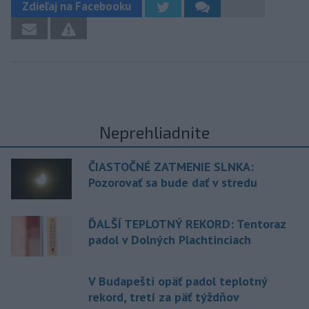
Zdieľaj na Facebooku
Neprehliadnite
ČIASTOČNÉ ZATMENIE SLNKA:
Pozorovať sa bude dať v stredu
ĎALŠÍ TEPLOTNÝ REKORD: Tentoraz
padol v Dolných Plachtinciach
V Budapešti opäť padol teplotný
rekord, tretí za päť týždňov