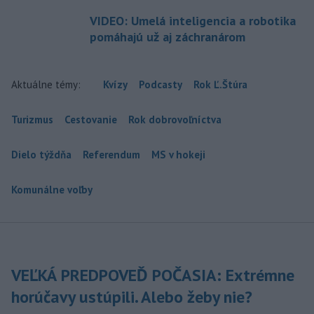
VIDEO: Umelá inteligencia a robotika
pomáhajú už aj záchranárom
Aktuálne témy:
Kvízy
Podcasty
Rok Ľ.Štúra
Turizmus
Cestovanie
Rok dobrovoľníctva
Dielo týždňa
Referendum
MS v hokeji
Komunálne voľby
VEĽKÁ PREDPOVEĎ POČASIA: Extrémne
horúčavy ustúpili. Alebo žeby nie?