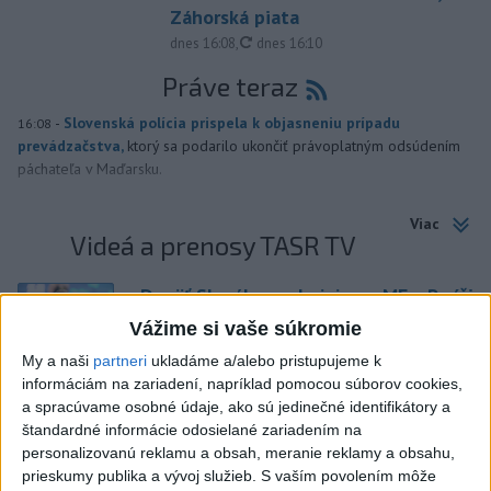
Záhorská piata
aktualizované
dnes 16:08
,
dnes 16:10
Práve teraz
-
Slovenská polícia prispela k objasneniu prípadu
16:08
prevádzačstva,
ktorý sa podarilo ukončiť právoplatným odsúdením
páchateľa v Maďarsku.
Viac
Videá a prenosy TASR TV
Deväť Slovákov zabojuje na ME v Paríži
o čo najlepšie výsledky
Vážime si vaše súkromie
My a naši
partneri
ukladáme a/alebo pristupujeme k
informáciám na zariadení, napríklad pomocou súborov cookies,
Viac
a spracúvame osobné údaje, ako sú jedinečné identifikátory a
Najčítanejšie
štandardné informácie odosielané zariadením na
personalizovanú reklamu a obsah, meranie reklamy a obsahu,
6h
24h
7d
prieskumy publika a vývoj služieb.
S vaším povolením môže