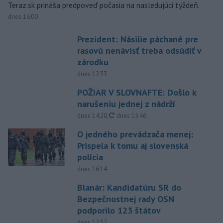
Teraz.sk prináša predpoveď počasia na nasledujúci týždeň.
dnes 16:00
Prezident: Násilie páchané pre
rasovú nenávisť treba odsúdiť v
zárodku
dnes 12:33
POŽIAR V SLOVNAFTE: Došlo k
narušeniu jednej z nádrží
aktualizované
dnes 14:20
,
dnes 15:46
O jedného prevádzača menej:
Prispela k tomu aj slovenská
polícia
dnes 16:14
Blanár: Kandidatúru SR do
Bezpečnostnej rady OSN
podporilo 123 štátov
dnes 12:52