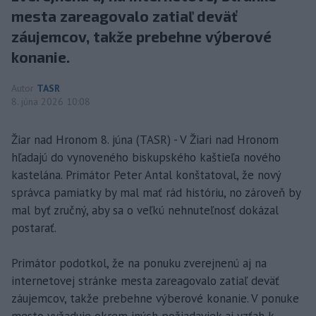
mesta zareagovalo zatiaľ deväť
záujemcov, takže prebehne výberové
konanie.
Autor
TASR
8. júna 2026 10:08
Žiar nad Hronom 8. júna (TASR) - V Žiari nad Hronom
hľadajú do vynoveného biskupského kaštieľa nového
kastelána. Primátor Peter Antal konštatoval, že nový
správca pamiatky by mal mať rád históriu, no zároveň by
mal byť zručný, aby sa o veľkú nehnuteľnosť dokázal
postarať.
Primátor podotkol, že na ponuku zverejnenú aj na
internetovej stránke mesta zareagovalo zatiaľ deväť
záujemcov, takže prebehne výberové konanie. V ponuke