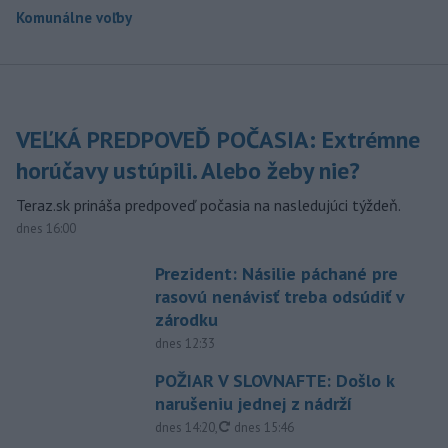
Komunálne voľby
VEĽKÁ PREDPOVEĎ POČASIA: Extrémne
horúčavy ustúpili. Alebo žeby nie?
Teraz.sk prináša predpoveď počasia na nasledujúci týždeň.
dnes 16:00
Prezident: Násilie páchané pre
rasovú nenávisť treba odsúdiť v
zárodku
dnes 12:33
POŽIAR V SLOVNAFTE: Došlo k
narušeniu jednej z nádrží
aktualizované
dnes 14:20
,
dnes 15:46