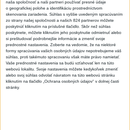
naša spoločnosť a naši partneri používať presné údaje
hrade sa podarilo staticky
o geografickej polohe a identifikáciu prostredníctvom
zabezpečiť
skenovania zariadenia. Súhlas s vyššie uvedeným spracúvaním
dnes 18:00
zo strany našej spoločnosti a našich 824 partnerov môžete
poskytnúť kliknutím na príslušné tlačidlo. Skôr než súhlas
Slováci získali vo Vichy bronz,
poskytnete, môžete kliknutím jeho poskytnutie odmietnuť alebo
Lacko: Rastú talentovaní hráči
si preštudovať podrobnejšie informácie a zmeniť svoje
dnes 15:51
prednostné nastavenia.
Zoberte na vedomie, že na niektoré
formy spracúvania vašich osobných údajov nepotrebujeme váš
Slovenky remizovali v druhom
súhlas, proti takémuto spracovaniu však máte právo namietať.
prípravnom dueli so Slovinkami
Vaše prednostné nastavenia sa budú vzťahovať len na túto
webovú lokalitu. Svoje nastavenia môžete kedykoľvek zmeniť
2:2
alebo svoj súhlas odvolať návratom na túto webovú stránku
dnes 17:13
kliknutím na tlačidlo „Ochrana osobných údajov“ v dolnej časti
Práve teraz
stránky.
-
Slovenská polícia prispela k objasneniu prípadu
16:08
prevádzačstva,
ktorý sa podarilo ukončiť právoplatným odsúdením
páchateľa v Maďarsku.
Viac