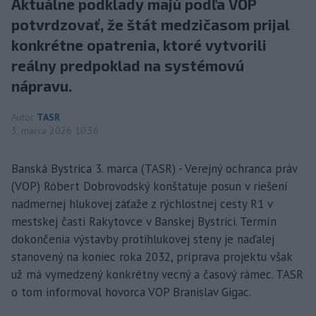
Aktuálne podklady majú podľa VOP
potvrdzovať, že štát medzičasom prijal
konkrétne opatrenia, ktoré vytvorili
reálny predpoklad na systémovú
nápravu.
Autor
TASR
3. marca 2026 10:36
Banská Bystrica 3. marca (TASR) - Verejný ochranca práv
(VOP) Róbert Dobrovodský konštatuje posun v riešení
nadmernej hlukovej záťaže z rýchlostnej cesty R1 v
mestskej časti Rakytovce v Banskej Bystrici. Termín
dokončenia výstavby protihlukovej steny je naďalej
stanovený na koniec roka 2032, príprava projektu však
už má vymedzený konkrétny vecný a časový rámec. TASR
o tom informoval hovorca VOP Branislav Gigac.