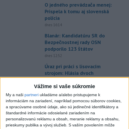
O jedného prevádzača menej:
Prispela k tomu aj slovenská
polícia
dnes 16:14
Blanár: Kandidatúru SR do
Bezpečnostnej rady OSN
podporilo 123 štátov
dnes 12:52
Úraz pri práci s lisovacím
strojom: Hlásia dvoch
zranených
Vážime si vaše súkromie
dnes 16:07
My a naši
partneri
ukladáme a/alebo pristupujeme k
Magyar o kandidátoch na post
informáciám na zariadení, napríklad pomocou súborov cookies,
prezidenta: Mená nebudú
a spracúvame osobné údaje, ako sú jedinečné identifikátory a
prekvapením
štandardné informácie odosielané zariadením na
dnes 17:31
personalizovanú reklamu a obsah, meranie reklamy a obsahu,
prieskumy publika a vývoj služieb.
S vaším povolením môže
Románsky palác na Spišskom