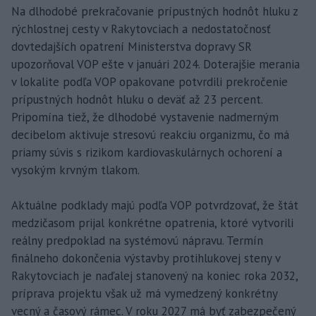
Na dlhodobé prekračovanie prípustných hodnôt hluku z
rýchlostnej cesty v Rakytovciach a nedostatočnosť
dovtedajších opatrení Ministerstva dopravy SR
upozorňoval VOP ešte v januári 2024. Doterajšie merania
v lokalite podľa VOP opakovane potvrdili prekročenie
prípustných hodnôt hluku o deväť až 23 percent.
Pripomína tiež, že dlhodobé vystavenie nadmerným
decibelom aktivuje stresovú reakciu organizmu, čo má
priamy súvis s rizikom kardiovaskulárnych ochorení a
vysokým krvným tlakom.
Aktuálne podklady majú podľa VOP potvrdzovať, že štát
medzičasom prijal konkrétne opatrenia, ktoré vytvorili
reálny predpoklad na systémovú nápravu. Termín
finálneho dokončenia výstavby protihlukovej steny v
Rakytovciach je naďalej stanovený na koniec roka 2032,
príprava projektu však už má vymedzený konkrétny
vecný a časový rámec. V roku 2027 má byť zabezpečený