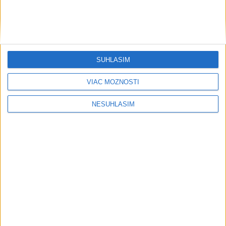
Šport
SÚHLASÍM
VIAC MOŽNOSTÍ
....
NESÚHLASÍM
....