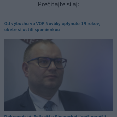
Prečítajte si aj:
Od výbuchu vo VOP Nováky uplynulo 19 rokov,
obete si uctili spomienkou
Dobrovodský: Policajti v Slovenskej Ľupči porušili