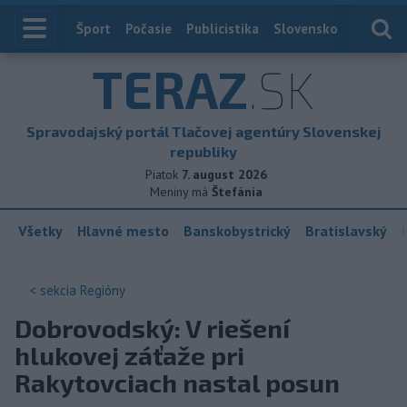
Index
Šport
Počasie
Publicistika
Slovensko
Zahranič
TERAZ
.SK
Spravodajský portál Tlačovej agentúry Slovenskej
republiky
Piatok
7. august 2026
Meniny má
Štefánia
Všetky
Hlavné mesto
Banskobystrický
Bratislavský
< sekcia
Regióny
Dobrovodský: V riešení
hlukovej záťaže pri
Rakytovciach nastal posun