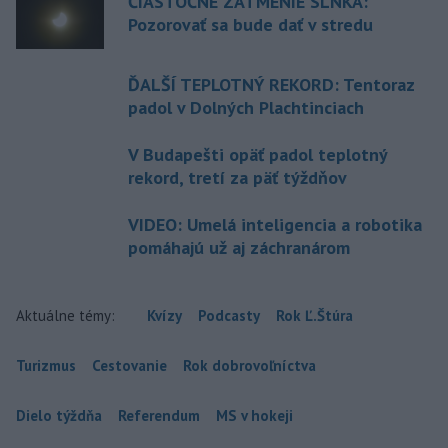
ČIASTOČNÉ ZATMENIE SLNKA:
Pozorovať sa bude dať v stredu
ĎALŠÍ TEPLOTNÝ REKORD: Tentoraz
padol v Dolných Plachtinciach
V Budapešti opäť padol teplotný
rekord, tretí za päť týždňov
VIDEO: Umelá inteligencia a robotika
pomáhajú už aj záchranárom
Aktuálne témy:
Kvízy
Podcasty
Rok Ľ.Štúra
Turizmus
Cestovanie
Rok dobrovoľníctva
Dielo týždňa
Referendum
MS v hokeji