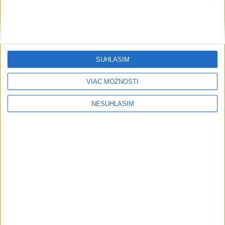
SÚHLASÍM
VIAC MOŽNOSTÍ
NESÚHLASÍM
....