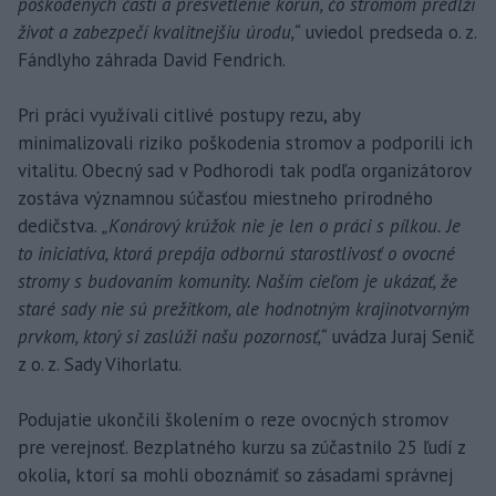
poškodených častí a presvetlenie korún, čo stromom predĺži
život a zabezpečí kvalitnejšiu úrodu,“
uviedol predseda o. z.
Fándlyho záhrada David Fendrich.
Pri práci využívali citlivé postupy rezu, aby
minimalizovali riziko poškodenia stromov a podporili ich
vitalitu. Obecný sad v Podhorodi tak podľa organizátorov
zostáva významnou súčasťou miestneho prírodného
dedičstva.
„Konárový krúžok nie je len o práci s pílkou. Je
to iniciatíva, ktorá prepája odbornú starostlivosť o ovocné
stromy s budovaním komunity. Naším cieľom je ukázať, že
staré sady nie sú prežitkom, ale hodnotným krajinotvorným
prvkom, ktorý si zaslúži našu pozornosť,“
uvádza Juraj Senič
z o. z. Sady Vihorlatu.
Podujatie ukončili školením o reze ovocných stromov
pre verejnosť. Bezplatného kurzu sa zúčastnilo 25 ľudí z
okolia, ktorí sa mohli oboznámiť so zásadami správnej