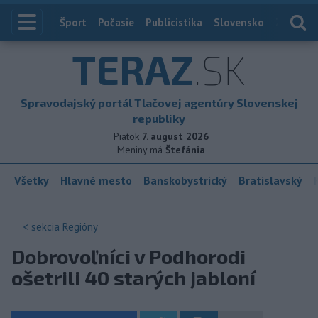
Index
Šport
Počasie
Publicistika
Slovensko
Zahranič
TERAZ
.SK
Spravodajský portál Tlačovej agentúry Slovenskej
republiky
Piatok
7. august 2026
Meniny má
Štefánia
Všetky
Hlavné mesto
Banskobystrický
Bratislavský
< sekcia
Regióny
Dobrovoľníci v Podhorodi
ošetrili 40 starých jabloní