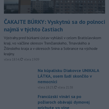
ČAKAJTE BÚRKY: Vyskytnú sa do polnoci
najmä v týchto častiach
Výstrahy pred búrkami ústav vyhlásil v celom Bratislavskom
kraji, vo väčšine okresov Trenčianskeho, Trnavského a
Žilinského kraja a v okresoch Snina a Sobrance na východe
krajiny.
aktualizované
včera 18:54
,
včera 19:09
Na kúpalisku Diakovce UNIKALA
LÁTKA, osem ľudí skončilo v
nemocnici
aktualizované
včera 18:23
,
včera 21:38
Francúzski vinári sa po
požiaroch obávajú dymovej
príchute vo víne