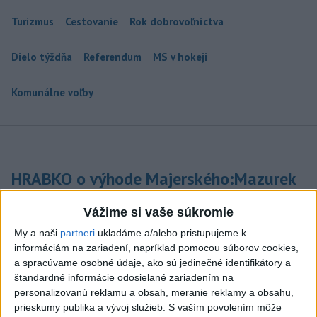
Turizmus
Cestovanie
Rok dobrovoľníctva
Dielo týždňa
Referendum
MS v hokeji
Komunálne voľby
HRABKO o výhode Majerského:Mazurek
a Laššáková majú rovnakých voličov
Vážime si vaše súkromie
Podľa Hrabka sú z hľadiska podpory voličov najsilnejšími
My a naši
partneri
ukladáme a/alebo pristupujeme k
kandidátmi na predsedu VÚC Majerský, Mazurek a Laššáková
informáciám na zariadení, napríklad pomocou súborov cookies,
(správa, PODCAST, VIDEO)
a spracúvame osobné údaje, ako sú jedinečné identifikátory a
dnes 6:00
štandardné informácie odosielané zariadením na
personalizovanú reklamu a obsah, meranie reklamy a obsahu,
Sobota má byť jasná s teplotou
prieskumy publika a vývoj služieb.
S vaším povolením môže