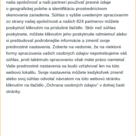
do 33 stupňov celzia
naša spoločnosť a naši partneri používať presné údaje
o geografickej polohe a identifikáciu prostredníctvom
dnes 6:55
skenovania zariadenia. Súhlas s vyššie uvedeným spracúvaním
Šesťčlenná skupina ukončila
zo strany našej spoločnosti a našich 824 partnerov môžete
100-dňový pokus pre vesmírne
poskytnúť kliknutím na príslušné tlačidlo. Skôr než súhlas
misie
poskytnete, môžete kliknutím jeho poskytnutie odmietnuť alebo
si preštudovať podrobnejšie informácie a zmeniť svoje
dnes 7:05
prednostné nastavenia.
Zoberte na vedomie, že na niektoré
Pekárka zachránila život svojim
formy spracúvania vašich osobných údajov nepotrebujeme váš
zákazníkom, ktorí sa pár dní
súhlas, proti takémuto spracovaniu však máte právo namietať.
neukázali
Vaše prednostné nastavenia sa budú vzťahovať len na túto
webovú lokalitu. Svoje nastavenia môžete kedykoľvek zmeniť
dnes 7:44
alebo svoj súhlas odvolať návratom na túto webovú stránku
V Kyjeve sa ozývali výbuchy, pri
kliknutím na tlačidlo „Ochrana osobných údajov“ v dolnej časti
metropole prišli o život traja
stránky.
ľudia
dnes 7:17
Bloomberg: Pentagón chce
urobiť prvé testy systému
Golden Dome