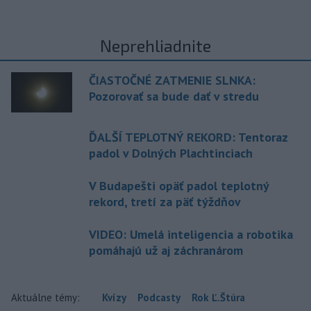
Neprehliadnite
ČIASTOČNÉ ZATMENIE SLNKA:
Pozorovať sa bude dať v stredu
ĎALŠÍ TEPLOTNÝ REKORD: Tentoraz
padol v Dolných Plachtinciach
V Budapešti opäť padol teplotný
rekord, tretí za päť týždňov
VIDEO: Umelá inteligencia a robotika
pomáhajú už aj záchranárom
Aktuálne témy:
Kvízy
Podcasty
Rok Ľ.Štúra