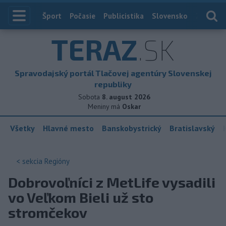
Index
Šport
Počasie
Publicistika
Slovensko
Zahranič
TERAZ
.SK
Spravodajský portál Tlačovej agentúry Slovenskej
republiky
Sobota
8. august 2026
Meniny má
Oskar
Všetky
Hlavné mesto
Banskobystrický
Bratislavský
< sekcia
Regióny
Dobrovoľníci z MetLife vysadili
vo Veľkom Bieli už sto
stromčekov