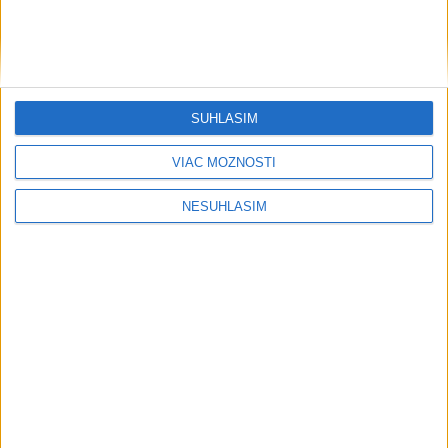
Furmanská paráda v Chocholnej-Velčiciach napíše jubilejnú
20. kapitolu
Na Kamzíku v Bratislave v sobotu otvoria nové Šantisko pre
deti
SÚHLASÍM
VIAC MOŽNOSTÍ
NESÚHLASÍM
Neprehliadnite
NOVÝ DOMOV: Medveď Artur z
košickej zoo odchádza za hranice
Orbánová telefonovala s Blanárom a
Tarabom o pomoci na Dunaji
TEPLOTNÝ REKORD NA SLOVENSKU:
Padol v Kamenici nad Hronom