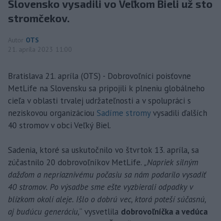
Slovensko vysadili vo Veľkom Bieli už sto
stromčekov.
Autor
OTS
21. apríla 2023 11:00
Bratislava 21. apríla (OTS) - Dobrovoľníci poisťovne
MetLife na Slovensku sa pripojili k plneniu globálneho
cieľa v oblasti trvalej udržateľnosti a v spolupráci s
neziskovou organizáciou
Sadíme stromy
vysadili ďalších
40 stromov v obci Veľký Biel.
Sadenia, ktoré sa uskutočnilo vo štvrtok 13. apríla, sa
zúčastnilo 20 dobrovoľníkov MetLife.
„Napriek silným
dažďom a nepriaznivému počasiu sa nám podarilo vysadiť
40 stromov. Po výsadbe sme ešte vyzbierali odpadky v
blízkom okolí aleje. Išlo o dobrú vec, ktorá poteší súčasnú,
aj budúcu generáciu,
“ vysvetlila
dobrovoľníčka a vedúca