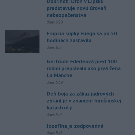
Dobrindt: Dron v Lipsku
predstavuje novú úroveň
nebezpečenstva
dnes 6:20
Erupcia sopky Fuego sa po 50
hodinách zastavila
dnes 6:27
Gertrude Ederleová pred 100
rokmi preplávala ako prvá žena
La Manche
dnes 5:39
Deň boja za zákaz jadrových
zbraní je v znamení hirošimskej
katastrofy
dnes 5:55
Jozefína je zodpovedná
dnes 5:43