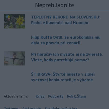
Neprehliadnite
TEPLOTNÝ REKORD NA SLOVENSKU:
Padol v Kamenici nad Hronom
Filip Kuffa tvrdí, že eurokomisia mu
dala za pravdu pri zonácii
Pri horúčavách myslite aj na zvieratá.
Viete, kedy potrebujú pomoc?
ŠTIBRAVÁ: Štvrté miesto v silnej
svetovej konkurencii je výborné
Aktuálne témy:
Kvízy
Podcasty
Rok Ľ.Štúra
Turizmus
Cestovanie
Rok dobrovoľníctva