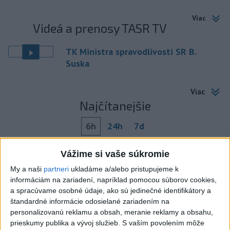
Viac
Videá a prenosy TASR TV
TK Ministra spravodlivosti SR B.
Suska
Viac
Najčítanejšie
6h
24h
7d
Český herec Vladimír Polívka odmietol
1
Vážime si vaše súkromie
zaujímavé filmové projekty
My a naši
partneri
ukladáme a/alebo pristupujeme k
informáciám na zariadení, napríklad pomocou súborov cookies,
2
Predstavitelia Mladého Hlasu podali trestné oznámenie
a spracúvame osobné údaje, ako sú jedinečné identifikátory a
na I. Korčoka
štandardné informácie odosielané zariadením na
personalizovanú reklamu a obsah, meranie reklamy a obsahu,
3
Mesto Martin vypovedalo zmluvy na tri rozpracované
prieskumy publika a vývoj služieb.
S vaším povolením môže