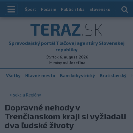
Index
Šport
Počasie
Publicistika
Slovensko
Zahranič
TERAZ
.SK
Spravodajský portál Tlačovej agentúry Slovenskej
republiky
Štvrtok
6. august 2026
Meniny má
Jozefína
Všetky
Hlavné mesto
Banskobystrický
Bratislavský
< sekcia
Regióny
Dopravné nehody v
Trenčianskom kraji si vyžiadali
dva ľudské životy