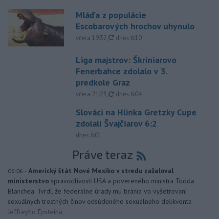
Mláďa z populácie
Escobarových hrochov uhynulo
aktualizované
včera 19:32
,
dnes 6:10
Liga majstrov: Škriniarovo
Fenerbahce zdolalo v 3.
predkole Graz
aktualizované
včera 21:23
,
dnes 6:04
Slováci na Hlinka Gretzky Cupe
zdolali Švajčiarov 6:2
dnes 6:01
Práve teraz
-
Americký štát Nové Mexiko v stredu zažaloval
06:06
ministerstvo
spravodlivosti USA a povereného ministra Todda
Blanchea. Tvrdí, že federálne úrady mu bránia vo vyšetrovaní
sexuálnych trestných činov odsúdeného sexuálneho delikventa
Jeffreyho Epsteina.