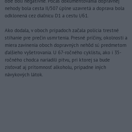
obe boli negatívne. Počas dokumentovania dopravnej
nehody bola cesta II/507 úplne uzavretá a doprava bola
odklonená cez diaľnicu D1 a cestu I/61.
Ako dodala, v oboch prípadoch začala polícia trestné
stíhanie pre prečin usmrtenia. Presné príčiny, okolnosti a
miera zavinenia oboch dopravných nehôd sú predmetom
ďalšieho vyšetrovania. U 67-ročného cyklistu, ako i 35-
ročného chodca nariadili pitvu, pri ktorej sa bude
zisťovať aj prítomnosť alkoholu, prípadne iných
návykových látok.