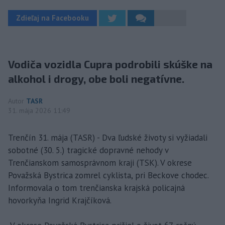
Zdieľaj na Facebooku
Vodiča vozidla Cupra podrobili skúške na
alkohol i drogy, obe boli negatívne.
Autor
TASR
31. mája 2026 11:49
Trenčín 31. mája (TASR) - Dva ľudské životy si vyžiadali
sobotné (30. 5.) tragické dopravné nehody v
Trenčianskom samosprávnom kraji (TSK). V okrese
Považská Bystrica zomrel cyklista, pri Beckove chodec.
Informovala o tom trenčianska krajská policajná
hovorkyňa Ingrid Krajčíková.