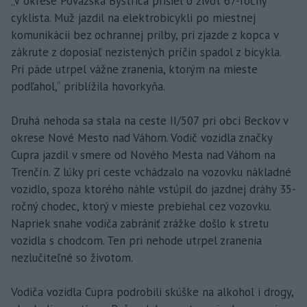
„V okrese Považská Bystrica prišiel o život 67-ročný
cyklista. Muž jazdil na elektrobicykli po miestnej
komunikácii bez ochrannej prilby, pri zjazde z kopca v
zákrute z doposiaľ nezistených príčin spadol z bicykla.
Pri páde utrpel vážne zranenia, ktorým na mieste
podľahol,“ priblížila hovorkyňa.
Druhá nehoda sa stala na ceste II/507 pri obci Beckov v
okrese Nové Mesto nad Váhom. Vodič vozidla značky
Cupra jazdil v smere od Nového Mesta nad Váhom na
Trenčín. Z lúky pri ceste vchádzalo na vozovku nákladné
vozidlo, spoza ktorého náhle vstúpil do jazdnej dráhy 35-
ročný chodec, ktorý v mieste prebiehal cez vozovku.
Napriek snahe vodiča zabrániť zrážke došlo k stretu
vozidla s chodcom. Ten pri nehode utrpel zranenia
nezlučiteľné so životom.
Vodiča vozidla Cupra podrobili skúške na alkohol i drogy,