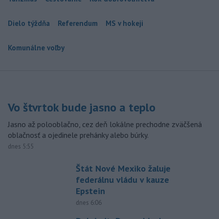
Dielo týždňa
Referendum
MS v hokeji
Komunálne voľby
Vo štvrtok bude jasno a teplo
Jasno až polooblačno, cez deň lokálne prechodne zväčšená
oblačnosť a ojedinele prehánky alebo búrky.
dnes 5:55
Štát Nové Mexiko žaluje
federálnu vládu v kauze
Epstein
dnes 6:06