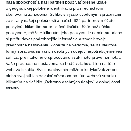
investičné akcie
naša spoločnosť a naši partneri používať presné údaje
o geografickej polohe a identifikáciu prostredníctvom
4
V Košiciach Nad jazerom začína výstavba
skenovania zariadenia. Súhlas s vyššie uvedeným spracúvaním
chodníka,otvorili aj pumptrack
zo strany našej spoločnosti a našich 824 partnerov môžete
poskytnúť kliknutím na príslušné tlačidlo. Skôr než súhlas
5
ZRÁŽKA VLAKU S AUTOM V LOZORNE: Rušňovodič jej
poskytnete, môžete kliknutím jeho poskytnutie odmietnuť alebo
už nedokázal zabrániť
si preštudovať podrobnejšie informácie a zmeniť svoje
prednostné nastavenia.
Zoberte na vedomie, že na niektoré
6
Kruhová križovatka v Poprade v smere z Hozelca bude
formy spracúvania vašich osobných údajov nepotrebujeme váš
hotová budúci rok
súhlas, proti takémuto spracovaniu však máte právo namietať.
Vaše prednostné nastavenia sa budú vzťahovať len na túto
7
UZAVRETÁ CESTA: Medzi Spišskou Novou Vsou a
webovú lokalitu. Svoje nastavenia môžete kedykoľvek zmeniť
Levočou sa stala nehoda
alebo svoj súhlas odvolať návratom na túto webovú stránku
kliknutím na tlačidlo „Ochrana osobných údajov“ v dolnej časti
stránky.
Najnovšie správy na Teraz.sk
Vyhlásenia
Priame prenosy z Národnej rady SR