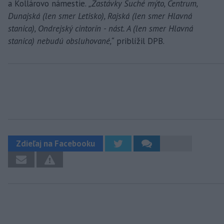
a Kollárovo námestie.
„Zastávky Suché mýto, Centrum,
Dunajská (len smer Letisko), Rajská (len smer Hlavná
stanica), Ondrejský cintorín - nást. A (len smer Hlavná
stanica) nebudú obsluhované,“
priblížil DPB.
Zdieľaj na Facebooku