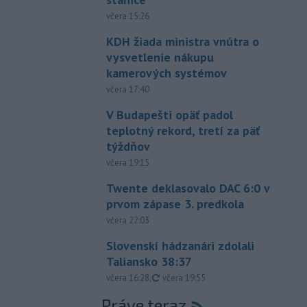
včera 15:26
KDH žiada ministra vnútra o
vysvetlenie nákupu
kamerových systémov
včera 17:40
V Budapešti opäť padol
teplotný rekord, tretí za päť
týždňov
včera 19:15
Twente deklasovalo DAC 6:0 v
prvom zápase 3. predkola
včera 22:03
Slovenskí hádzanári zdolali
Taliansko 38:37
aktualizované
včera 16:28
,
včera 19:55
Práve teraz