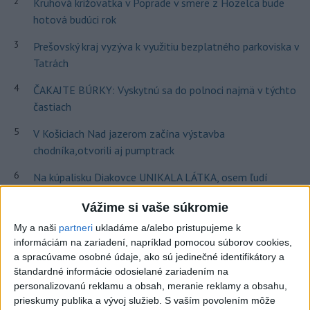
2
Kruhová križovatka v Poprade v smere z Hozelca bude
hotová budúci rok
3
Prešovský kraj vyzýva k využitiu bezplatného parkoviska v
Tatrách
4
ČAKAJTE BÚRKY: Vyskytnú sa do polnoci najmä v týchto
častiach
5
V Košiciach Nad jazerom začína výstavba
chodníka,otvorili aj pumptrack
6
Na kúpalisku Diakovce UNIKALA LÁTKA, osem ľudí
skončilo v nemocnici
Vážime si vaše súkromie
7
DPB: Všetky autobusy a trolejbusy majú klimatizáciu
My a naši
partneri
ukladáme a/alebo pristupujeme k
informáciám na zariadení, napríklad pomocou súborov cookies,
a spracúvame osobné údaje, ako sú jedinečné identifikátory a
Najnovšie správy na Teraz.sk
štandardné informácie odosielané zariadením na
Vyhlásenia
personalizovanú reklamu a obsah, meranie reklamy a obsahu,
prieskumy publika a vývoj služieb.
S vaším povolením môže