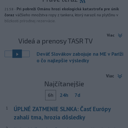
-
Pri pobreží Ománu hrozí ekologická katastrofa pre únik
21:58
čoraz
väčšieho množstva ropy z tankera, ktorý narazil na plytčinu v
blízkosti prírodnej rezervácie.
Viac
Videá a prenosy TASR TV
Deväť Slovákov zabojuje na ME v Paríži
o čo najlepšie výsledky
Viac
Najčítanejšie
6h
24h
7d
ÚPLNÉ ZATMENIE SLNKA: Časť Európy
1
zahalí tma, hrozia dôsledky