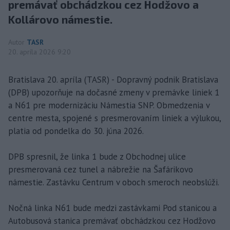
premávať obchádzkou cez Hodžovo a
Kollárovo námestie.
Autor
TASR
20. apríla 2026 9:20
Bratislava 20. apríla (TASR) - Dopravný podnik Bratislava
(DPB) upozorňuje na dočasné zmeny v premávke liniek 1
a N61 pre modernizáciu Námestia SNP. Obmedzenia v
centre mesta, spojené s presmerovaním liniek a výlukou,
platia od pondelka do 30. júna 2026.
DPB spresnil, že linka 1 bude z Obchodnej ulice
presmerovaná cez tunel a nábrežie na Šafárikovo
námestie. Zastávku Centrum v oboch smeroch neobslúži.
Nočná linka N61 bude medzi zastávkami Pod stanicou a
Autobusová stanica premávať obchádzkou cez Hodžovo