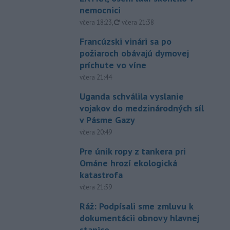
nemocnici
aktualizované
včera 18:23
,
včera 21:38
Francúzski vinári sa po
požiaroch obávajú dymovej
príchute vo víne
včera 21:44
Uganda schválila vyslanie
vojakov do medzinárodných síl
v Pásme Gazy
včera 20:49
Pre únik ropy z tankera pri
Ománe hrozí ekologická
katastrofa
včera 21:59
Ráž: Podpísali sme zmluvu k
dokumentácii obnovy hlavnej
stanice