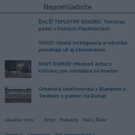
Neprehliadnite
ĎALŠÍ TEPLOTNÝ REKORD: Tentoraz
padol v Dolných Plachtinciach
VIDEO: Umelá inteligencia a robotika
pomáhajú už aj záchranárom
NOVÝ DOMOV: Medveď Artur z
košickej zoo odchádza za hranice
Orbánová telefonovala s Blanárom a
Tarabom o pomoci na Dunaji
Aktuálne témy:
Kvízy
Podcasty
Rok Ľ.Štúra
Turizmus
Cestovanie
Rok dobrovoľníctva