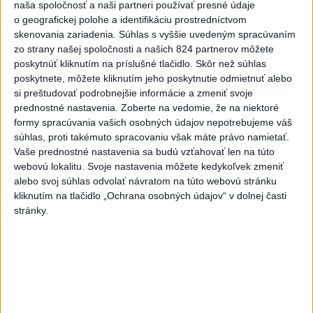
Priame prenosy z Národnej rady SR
naša spoločnosť a naši partneri používať presné údaje
o geografickej polohe a identifikáciu prostredníctvom
skenovania zariadenia. Súhlas s vyššie uvedeným spracúvaním
zo strany našej spoločnosti a našich 824 partnerov môžete
poskytnúť kliknutím na príslušné tlačidlo. Skôr než súhlas
Politika na sociálnych sieťach
poskytnete, môžete kliknutím jeho poskytnutie odmietnuť alebo
si preštudovať podrobnejšie informácie a zmeniť svoje
prednostné nastavenia.
Zoberte na vedomie, že na niektoré
Zobraziť viac
Info
formy spracúvania vašich osobných údajov nepotrebujeme váš
súhlas, proti takémuto spracovaniu však máte právo namietať.
Vaše prednostné nastavenia sa budú vzťahovať len na túto
Najnovšie videá
Najsledovanejšie videá
webovú lokalitu. Svoje nastavenia môžete kedykoľvek zmeniť
alebo svoj súhlas odvolať návratom na túto webovú stránku
V ROKU 2015 NÁS KRITIZOVALI. DNES
kliknutím na tlačidlo „Ochrana osobných údajov“ v dolnej časti
OPAKUJÚ NAŠE SLOVÁ
stránky.
dnes 17:35
|
Šutaj Eštok Matúš
|
891
zobrazení
NEMÁME ROPU, ALE MÁME VODU‼️JEJ
PREDAJ JE VLASTIZRADA‼️...
dnes 17:05
|
Jakab Július
|
1306
zobrazení
‼️TOTO JE JASNÝ ODKAZ FICOVI‼️