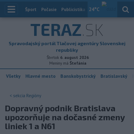
24
°C
Index
Šport
Počasie
Publicistika
Slovensko
Zahranič
TERAZ
.SK
Spravodajský portál Tlačovej agentúry Slovenskej
republiky
Štvrtok
6. august 2026
Meniny má
Štefánia
Všetky
Hlavné mesto
Banskobystrický
Bratislavský
< sekcia
Regióny
Dopravný podnik Bratislava
upozorňuje na dočasné zmeny
liniek 1 a N61