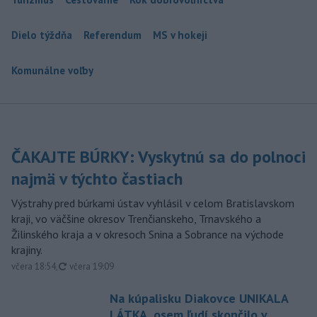
Dielo týždňa
Referendum
MS v hokeji
Komunálne voľby
ČAKAJTE BÚRKY: Vyskytnú sa do polnoci
najmä v týchto častiach
Výstrahy pred búrkami ústav vyhlásil v celom Bratislavskom
kraji, vo väčšine okresov Trenčianskeho, Trnavského a
Žilinského kraja a v okresoch Snina a Sobrance na východe
krajiny.
aktualizované
včera 18:54
,
včera 19:09
Na kúpalisku Diakovce UNIKALA
LÁTKA, osem ľudí skončilo v