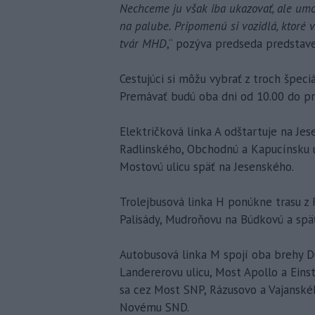
Nechceme ju však iba ukazovať, ale umožn
na palube. Pripomenú si vozidlá, ktoré 
tvár MHD
,“ pozýva predseda predstav
Cestujúci si môžu vybrať z troch špeci
Premávať budú oba dni od 10.00 do pri
Električková linka A odštartuje na Jes
Radlinského, Obchodnú a Kapucínsku u
Mostovú ulicu späť na Jesenského.
Trolejbusová linka H ponúkne trasu z 
Palisády, Mudroňovu na Búdkovú a späť
Autobusová linka M spojí oba brehy D
Landererovu ulicu, Most Apollo a Eins
sa cez Most SNP, Rázusovo a Vajanskéh
Novému SND.