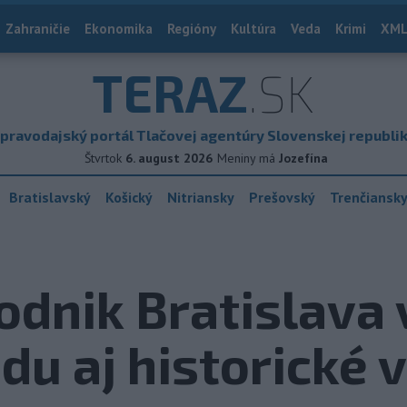
Zahraničie
Ekonomika
Regióny
Kultúra
Veda
Krimi
XML
TERAZ
.SK
pravodajský portál Tlačovej agentúry Slovenskej republi
Štvrtok
6. august 2026
Meniny má
Jozefína
Bratislavský
Košický
Nitriansky
Prešovský
Trenčiansk
dnik Bratislava 
du aj historické 