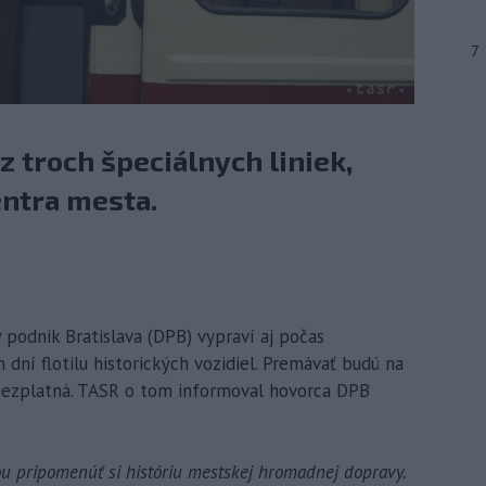
7
z troch špeciálnych liniek,
entra mesta.
ý podnik Bratislava (DPB) vypraví aj počas
dní flotilu historických vozidiel. Premávať budú na
 bezplatná. TASR o tom informoval hovorca DPB
ťou pripomenúť si históriu mestskej hromadnej dopravy.