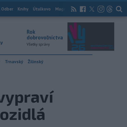
 Odber
Knihy
Útulkovo
Magazín
News Now
Archív
TASR
Rok
dobrovoľníctva
ky
Všetky správy
y
Trnavský
Žilinský
vypraví
vozidlá