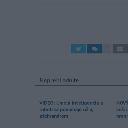
Neprehliadnite
VIDEO: Umelá inteligencia a
NOVÝ
robotika pomáhajú už aj
koši
záchranárom
hran