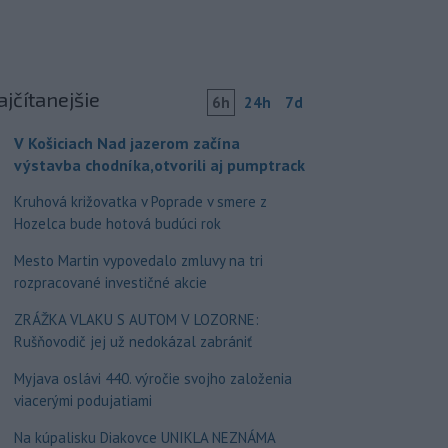
ajčítanejšie
6h
24h
7d
V Košiciach Nad jazerom začína
výstavba chodníka,otvorili aj pumptrack
Kruhová križovatka v Poprade v smere z
Hozelca bude hotová budúci rok
Mesto Martin vypovedalo zmluvy na tri
rozpracované investičné akcie
ZRÁŽKA VLAKU S AUTOM V LOZORNE:
Rušňovodič jej už nedokázal zabrániť
Myjava oslávi 440. výročie svojho založenia
viacerými podujatiami
Na kúpalisku Diakovce UNIKLA NEZNÁMA