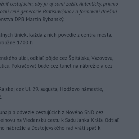
iť cestujúcim, aby ju aj sami zažili. Autenticky, priamo
vozili celé generácie Bratislavčanov a formovali dnešnú
enstva DPB Martin Rybanský.
álnych liniek, každá z nich povedie z centra mesta.
bližne 17.00 h.
enského ulici, odkiaľ pôjde cez Špitálsku, Vazovovu,
licu. Pokračovať bude cez tunel na nábrežie a cez
Rajskej cez Ul. 29. augusta, Hodžovo námestie,
.
unaja a odvezie cestujúcich z Nového SND cez
teinovu na Viedenskú cestu k Sadu Janka Kráľa. Odtiaľ
o nábrežie a Dostojevského rad vráti späť k