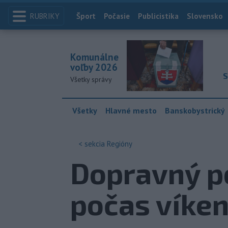
RUBRIKY
Index
Šport
Počasie
Publicistika
Slovensko
Komunálne
voľby 2026
S
Všetky správy
Všetky
Hlavné mesto
Banskobystrický
< sekcia
Regióny
Dopravný po
počas víken