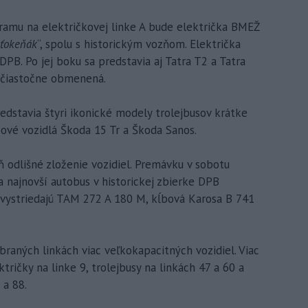
ramu na električkovej linke A bude električka BMEŽ
ťokeňák
“, spolu s historickým vozňom. Električka
DPB. Po jej boku sa predstavia aj Tatra T2 a Tatra
 čiastočne obmenená.
redstavia štyri ikonické modely trolejbusov krátke
bové vozidlá Škoda 15 Tr a Škoda Sanos.
 odlišné zloženie vozidiel. Premávku v sobotu
 najnovší autobus v historickej zbierke DPB
 vystriedajú TAM 272 A 180 M, kĺbová Karosa B 741
raných linkách viac veľkokapacitných vozidiel. Viac
tričky na linke 9, trolejbusy na linkách 47 a 60 a
 a 88.