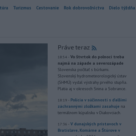
túra
Turizmus
Cestovanie
Rok dobrovoľníctva
Dielo týždňa
Práve teraz
-
Vo štvrtok do polnoci treba
18:54
najmä na západe a severozápade
Slovenska počítať s búrkami.
Slovenský hydrometeorologický ústav
(SHMÚ) vydal výstrahy prvého stupňa.
Platia aj v okresoch Snina a Sobrance.
-
Polícia v súčinnosti s ďalšími
18:19
záchrannými zložkami zasahuje
na
termálnom kúpalisku v Diakovciach.
-
V dunajských prístavoch v
17:36
Bratislave, Komárne a Štúrove v