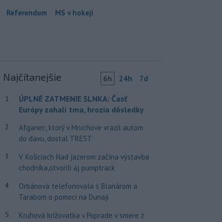
Referendum
MS v hokeji
Najčítanejšie
6h
24h
7d
ÚPLNÉ ZATMENIE SLNKA: Časť
1
Európy zahalí tma, hrozia dôsledky
2
Afganec, ktorý v Mníchove vrazil autom
do davu, dostal TREST
3
V Košiciach Nad jazerom začína výstavba
chodníka,otvorili aj pumptrack
4
Orbánová telefonovala s Blanárom a
Tarabom o pomoci na Dunaji
5
Kruhová križovatka v Poprade v smere z