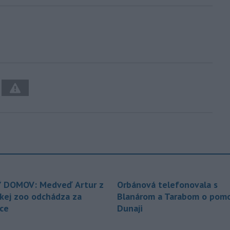
 DOMOV: Medveď Artur z
Orbánová telefonovala s
ckej zoo odchádza za
Blanárom a Tarabom o pomo
ice
Dunaji