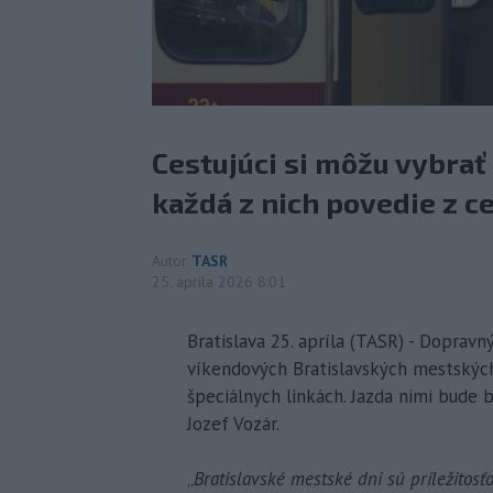
Cestujúci si môžu vybrať 
každá z nich povedie z c
Autor
TASR
25. apríla 2026 8:01
Bratislava 25. apríla (TASR) - Dopravn
víkendových Bratislavských mestských 
špeciálnych linkách. Jazda nimi bude
Jozef Vozár.
„
Bratislavské mestské dni sú príležitos