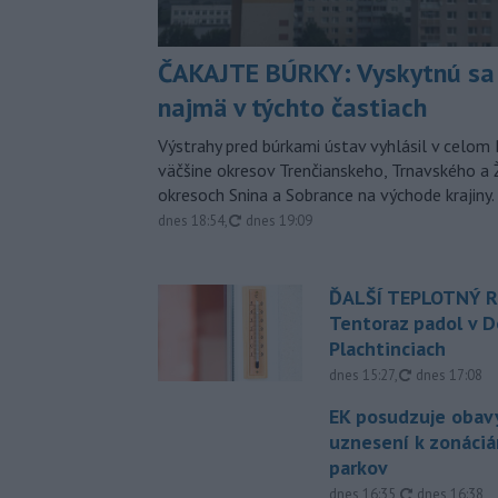
ČAKAJTE BÚRKY: Vyskytnú sa 
najmä v týchto častiach
Výstrahy pred búrkami ústav vyhlásil v celom 
väčšine okresov Trenčianskeho, Trnavského a Ž
okresoch Snina a Sobrance na východe krajiny.
aktualizované
dnes 18:54
,
dnes 19:09
ĎALŠÍ TEPLOTNÝ 
Tentoraz padol v D
Plachtinciach
aktualizovan
dnes 15:27
,
dnes 17:08
EK posudzuje obavy
uznesení k zonáci
parkov
aktualizovan
dnes 16:35
,
dnes 16:38