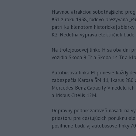
Hlavnou atrakciou sobotňajšieho prog
#31 z roku 1938, ľudovo prezývaná „
Pä
patrí ku klenotom historickej zbierky 
K2. Nedeľná výprava električiek bude
Na trolejbusovej linke H sa oba dni p
vozidlá Škoda 9 Tr a Škoda 14 Tr a kĺ
Autobusová linka M prinesie každý deň
zabezpečia Karosa ŠM 11, Ikarus 280 a
Mercedes-Benz Capacity. V nedeľu ich
a Irisbus Citelis 12M.
Dopravný podnik zároveň nasadí na vyb
priestoru pre cestujúcich ponúknu elek
posilnené budú aj autobusové linky 70