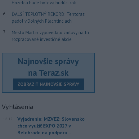
Hozelca bude hotová budúci rok
6
ĎALŠÍ TEPLOTNÝ REKORD: Tentoraz
padol v Dolných Plachtinciach
7
Mesto Martin vypovedalo zmluvy na tri
rozpracované investičné akcie
Najnovšie správy
na Teraz.sk
ZOBRAZIŤ NAJNOVŠIE SPRÁVY
Vyhlásenia
Vyjadrenie: MZVEZ: Slovensko
18:12
chce využiť EXPO 2027 v
Belehrade na podporu...