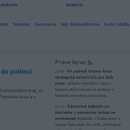
ranárom
hranice
túra
Turizmus
Cestovanie
Rok dobrovoľníctva
Dielo týždňa
Práve teraz
do polnoci
-
Pri pobreží Ománu hrozí
21:58
ekologická katastrofa pre únik
čoraz
väčšieho množstva ropy z
tankera, ktorý narazil na plytčinu v
Bratislavskom kraji, vo
blízkosti prírodnej rezervácie.
ilinského kraja a v
-
Zdravotné ťažkosti po
21:22
kontakte s neznámou látkou na
termálnom
kúpalisku v Diakovciach v
okrese Šaľa malo 16 osôb. Záchranná