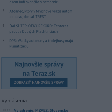
osem ľudí skončilo v nemocnici
5
Afganec, ktorý v Mníchove vrazil autom
do davu, dostal TREST
6
ĎALŠÍ TEPLOTNÝ REKORD: Tentoraz
padol v Dolných Plachtinciach
7
DPB: Všetky autobusy a trolejbusy majú
klimatizáciu
Najnovšie správy
na Teraz.sk
ZOBRAZIŤ NAJNOVŠIE SPRÁVY
Vyhlásenia
Vyjadrenie: MZVEZ: Slovensko
18:12