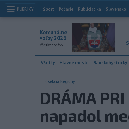
RUBRIKY
Index
Šport
Počasie
Publicistika
Slovensko
Komunálne
voľby 2026
S
Všetky správy
Všetky
Hlavné mesto
Banskobystrický
< sekcia
Regióny
DRÁMA PRI Ž
napadol me