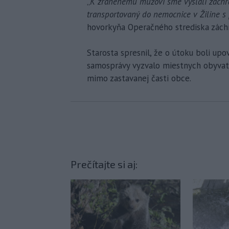
„
K zranenému mužovi sme vyslali záchran
transportovaný do nemocnice v Žiline 
hovorkyňa Operačného strediska záchr
Starosta spresnil, že o útoku boli up
samosprávy vyzvalo miestnych obyvate
mimo zastavanej časti obce.
Prečítajte si aj: