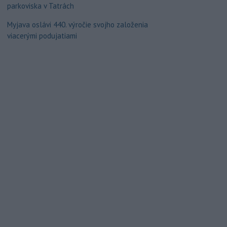
parkoviska v Tatrách
Myjava oslávi 440. výročie svojho založenia
viacerými podujatiami