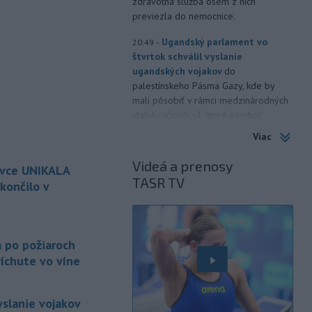
zdravotná služba osem z nich
previezla do nemocnice.
-
Ugandský parlament vo
20:49
štvrtok schválil vyslanie
ugandských vojakov
do
palestínskeho Pásma Gazy, kde by
mali pôsobiť v rámci medzinárodných
stabilizačných síl, ktoré navrhol
americký prezident Donald Trump.
Viac
-
Anglická futbalová asociácia
20:07
Videá a prenosy
ovce UNIKALA
(FA) stiahla svoju podporu
TASR TV
prezidentovi
Medzinárodnej
končilo v
futbalovej federácie (FIFA) Giannimu
Infantinovi, ktorý je pod paľbou kritiky
é
po jeho neúspešnom pláne.
a po požiaroch
-
Vo štvrtok do polnoci treba
18:54
íchute vo víne
najmä na západe a severozápade
Slovenska počítať s búrkami.
Slovenský hydrometeorologický ústav
yslanie vojakov