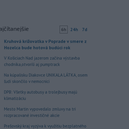
ajčítanejšie
6h
24h
7d
Kruhová križovatka v Poprade v smere z
Hozelca bude hotová budúci rok
V Košiciach Nad jazerom začína výstavba
chodníka,otvorili aj pumptrack
Na kúpalisku Diakovce UNIKALA LÁTKA, osem
ľudí skončilo v nemocnici
DPB: Všetky autobusy a trolejbusy majú
klimatizáciu
Mesto Martin vypovedalo zmluvy na tri
rozpracované investičné akcie
Prešovský kraj vyzýva k využitiu bezplatného