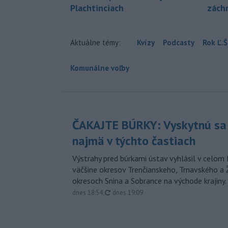
Plachtinciach
zách
Aktuálne témy:
Kvízy
Podcasty
Rok Ľ.Š
Komunálne voľby
ČAKAJTE BÚRKY: Vyskytnú sa 
najmä v týchto častiach
Výstrahy pred búrkami ústav vyhlásil v celom 
väčšine okresov Trenčianskeho, Trnavského a Ž
okresoch Snina a Sobrance na východe krajiny.
aktualizované
dnes 18:54
,
dnes 19:09