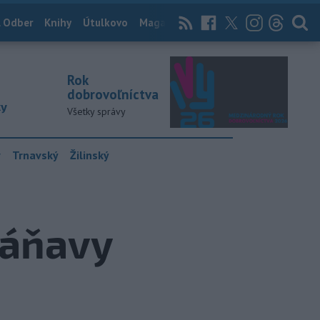
 Odber
Knihy
Útulkovo
Magazín
News Now
Archív
TASR
Rok
dobrovoľníctva
ky
Všetky správy
y
Trnavský
Žilinský
ráňavy