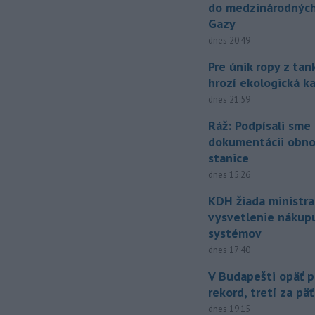
do medzinárodných
Gazy
dnes 20:49
Pre únik ropy z ta
hrozí ekologická k
dnes 21:59
Ráž: Podpísali sme
dokumentácii obno
stanice
dnes 15:26
KDH žiada ministra
vysvetlenie nákup
systémov
dnes 17:40
V Budapešti opäť p
rekord, tretí za pä
dnes 19:15