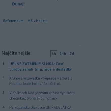
Dunaji
Referendum
MS v hokeji
Najčítanejšie
6h
24h
7d
ÚPLNÉ ZATMENIE SLNKA: Časť
1
Európy zahalí tma, hrozia dôsledky
2
Kruhová križovatka v Poprade v smere z
Hozelca bude hotová budúci rok
3
V Košiciach Nad jazerom začína výstavba
chodníka,otvorili aj pumptrack
4
Na kúpalisku Diakovce UNIKALA LÁTKA,