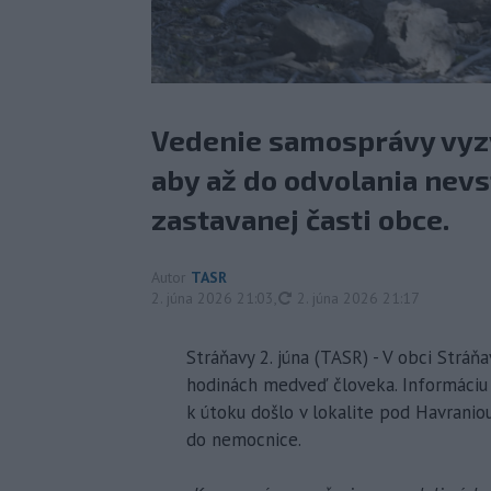
Vedenie samosprávy vyz
aby až do odvolania nevs
zastavanej časti obce.
Autor
TASR
aktualizované
2. júna 2026 21:03
,
2. júna 2026 21:17
Stráňavy 2. júna (TASR) - V obci Stráň
hodinách medveď človeka. Informáciu p
k útoku došlo v lokalite pod Havranio
do nemocnice.