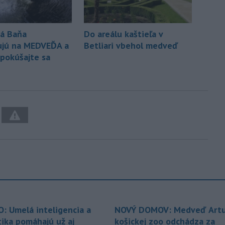
á Baňa
Do areálu kaštieľa v
ujú na MEDVEĎA a
Betliari vbehol medveď
epokúšajte sa
O: Umelá inteligencia a
NOVÝ DOMOV: Medveď Artu
tika pomáhajú už aj
košickej zoo odchádza za