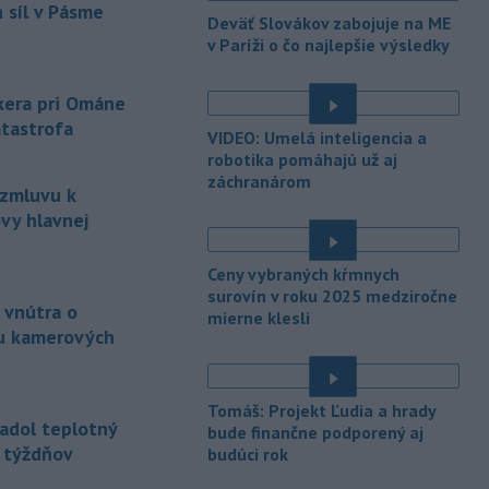
(SHMÚ) vydal výstrahy prvého stupňa.
 síl v Pásme
Deväť Slovákov zabojuje na ME
Platia aj v okresoch Snina a Sobrance.
v Paríži o čo najlepšie výsledky
-
Polícia v súčinnosti s ďalšími
18:19
záchrannými zložkami zasahuje
na
nkera pri Ománe
termálnom kúpalisku v Diakovciach.
atastrofa
VIDEO: Umelá inteligencia a
-
V dunajských prístavoch v
17:36
robotika pomáhajú už aj
Bratislave, Komárne a Štúrove v
záchranárom
 zmluvu k
prvom
polroku 2026 zaznamenali
vy hlavnej
spolu 1827 pristátí osobných
kajutových a výletných plavidiel.
Ceny vybraných kŕmnych
-
Republikánmi ovládaný výbor
17:28
surovín v roku 2025 medziročne
amerického Senátu vo
štvrtok
 vnútra o
mierne klesli
označil lekára Anthonyho Fauciho za
u kamerových
osobu brániacu vyšetrovacím
právomociam Kongresu.
Tomáš: Projekt Ľudia a hrady
-
Jemenskí povstalci húsíovia
17:14
adol teplotný
bude finančne podporený aj
vo štvrtok pri raketových a
ť týždňov
budúci rok
dronových
útokoch zabili najmenej 38
príslušníkov vládnych síl a ďalších 29