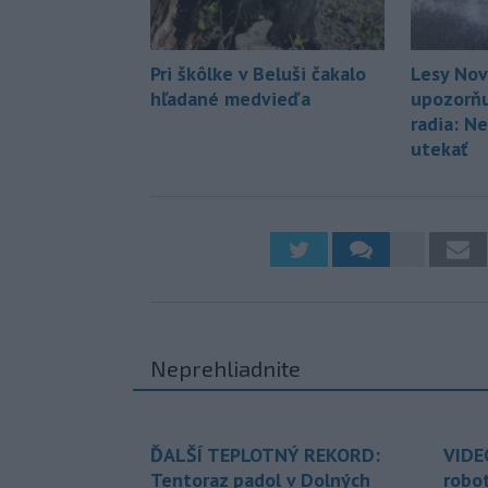
Pri škôlke v Beluši čakalo
Lesy Nov
hľadané medvieďa
upozorň
radia: N
utekať
Neprehliadnite
ĎALŠÍ TEPLOTNÝ REKORD:
VIDE
Tentoraz padol v Dolných
robo