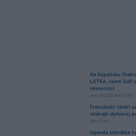
Na kúpalisku Diak
LÁTKA, osem ľudí s
nemocnici
aktualizovan
dnes 18:23
,
dnes 21:38
Francúzski vinári s
obávajú dymovej pr
dnes 21:44
Uganda schválila v