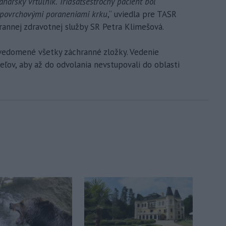
ársky vrtuľník. Tridsaťšesťročný pacient bol
s povrchovými poraneniami krku
,“ uviedla pre TASR
annej zdravotnej služby SR Petra Klimešová.
ovedomené všetky záchranné zložky. Vedenie
ľov, aby až do odvolania nevstupovali do oblasti