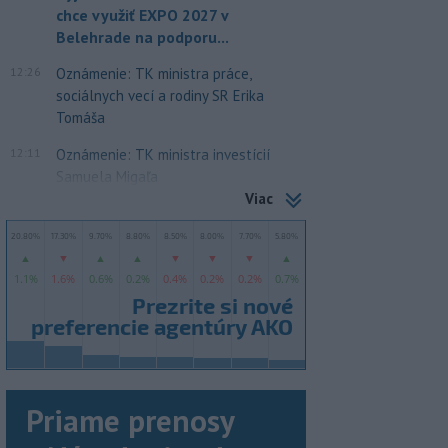
chce využiť EXPO 2027 v
Belehrade na podporu...
12:26
Oznámenie: TK ministra práce,
sociálnych vecí a rodiny SR Erika
Tomáša
12:11
Oznámenie: TK ministra investícií
Samuela Migaľa
Viac
Priame prenosy