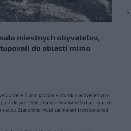
7
valo miestnych obyvateľov,
tupovali do oblasti mimo
avy v okrese Žilina napadol v utorok v podvečerných
otvrdil pre TASR starosta Branislav Štrba s tým, že
u skalou. Zraneného muža záchranári transportovali