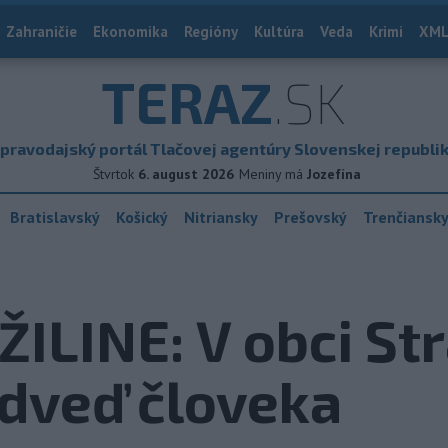
Zahraničie
Ekonomika
Regióny
Kultúra
Veda
Krimi
XML
TERAZ
.SK
pravodajský portál Tlačovej agentúry Slovenskej republi
Štvrtok
6. august 2026
Meniny má
Jozefína
Bratislavský
Košický
Nitriansky
Prešovský
Trenčiansk
ILINE: V obci St
dveď človeka