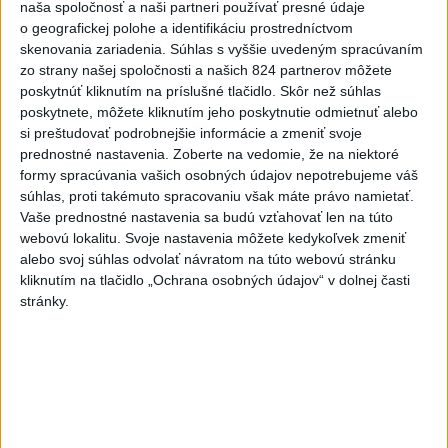
naša spoločnosť a naši partneri používať presné údaje
HASIČOV: Zasahujú pri lesnom
o geografickej polohe a identifikáciu prostredníctvom
požiari v Andalúzii
skenovania zariadenia. Súhlas s vyššie uvedeným spracúvaním
dnes 17:13
zo strany našej spoločnosti a našich 824 partnerov môžete
poskytnúť kliknutím na príslušné tlačidlo. Skôr než súhlas
Práve teraz
poskytnete, môžete kliknutím jeho poskytnutie odmietnuť alebo
-
Okresný úrad (OÚ) Malacky vyhlásil v súvislosti s
si preštudovať podrobnejšie informácie a zmeniť svoje
21:43
požiarom
veľkého rozsahu vo Vojenskom obvode (VO) Záhorie
prednostné nastavenia.
Zoberte na vedomie, že na niektoré
mimoriadnu situáciu. Jej vyhlásenie umožní v dotknutej lokalite
formy spracúvania vašich osobných údajov nepotrebujeme váš
efektívnejšiu koordináciu nasadených síl a prostriedkov.
súhlas, proti takémuto spracovaniu však máte právo namietať.
Vaše prednostné nastavenia sa budú vzťahovať len na túto
webovú lokalitu. Svoje nastavenia môžete kedykoľvek zmeniť
Viac
Videá a prenosy TASR TV
alebo svoj súhlas odvolať návratom na túto webovú stránku
kliknutím na tlačidlo „Ochrana osobných údajov“ v dolnej časti
stránky.
Deväť Slovákov zabojuje na ME v Paríži
o čo najlepšie výsledky
Viac
Najčítanejšie