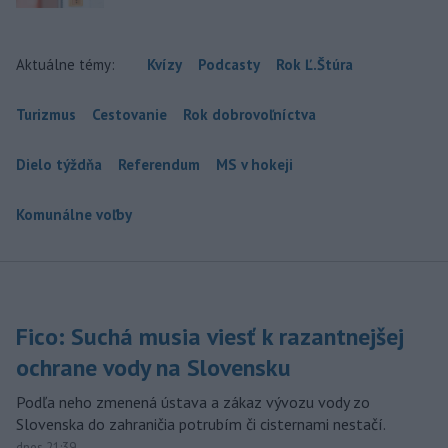
Aktuálne témy:
Kvízy
Podcasty
Rok Ľ.Štúra
Turizmus
Cestovanie
Rok dobrovoľníctva
Dielo týždňa
Referendum
MS v hokeji
Komunálne voľby
Fico: Suchá musia viesť k razantnejšej
ochrane vody na Slovensku
Podľa neho zmenená ústava a zákaz vývozu vody zo
Slovenska do zahraničia potrubím či cisternami nestačí.
dnes 21:39