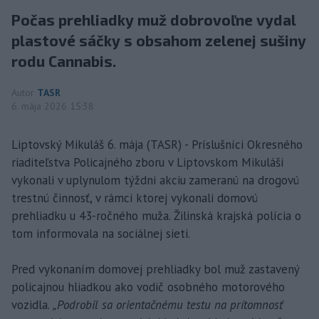
Počas prehliadky muž dobrovoľne vydal
plastové sáčky s obsahom zelenej sušiny
rodu Cannabis.
Autor
TASR
6. mája 2026 15:38
Liptovský Mikuláš 6. mája (TASR) - Príslušníci Okresného
riaditeľstva Policajného zboru v Liptovskom Mikuláši
vykonali v uplynulom týždni akciu zameranú na drogovú
trestnú činnosť, v rámci ktorej vykonali domovú
prehliadku u 43-ročného muža. Žilinská krajská polícia o
tom informovala na sociálnej sieti.
Pred vykonaním domovej prehliadky bol muž zastavený
policajnou hliadkou ako vodič osobného motorového
vozidla.
„Podrobil sa orientačnému testu na prítomnosť