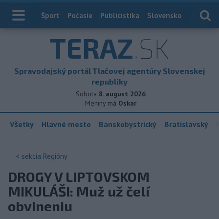
Index
Šport
Počasie
Publicistika
Slovensko
Zahranič
TERAZ
.SK
Spravodajský portál Tlačovej agentúry Slovenskej
republiky
Sobota
8. august 2026
Meniny má
Oskar
Všetky
Hlavné mesto
Banskobystrický
Bratislavský
< sekcia
Regióny
DROGY V LIPTOVSKOM
MIKULÁŠI: Muž už čelí
obvineniu