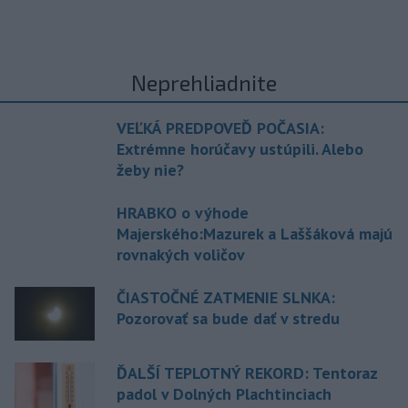
Neprehliadnite
VEĽKÁ PREDPOVEĎ POČASIA:
Extrémne horúčavy ustúpili. Alebo
žeby nie?
HRABKO o výhode
Majerského:Mazurek a Laššáková majú
rovnakých voličov
ČIASTOČNÉ ZATMENIE SLNKA:
Pozorovať sa bude dať v stredu
ĎALŠÍ TEPLOTNÝ REKORD: Tentoraz
padol v Dolných Plachtinciach