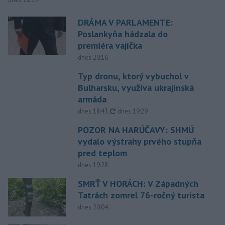
DRÁMA V PARLAMENTE:
Poslankyňa hádzala do
premiéra vajíčka
dnes 20:16
Typ dronu, ktorý vybuchol v
Bulharsku, využíva ukrajinská
armáda
aktualizované
dnes 18:43
,
dnes 19:29
POZOR NA HARÚČAVY: SHMÚ
vydalo výstrahy prvého stupňa
pred teplom
dnes 19:28
SMRŤ V HORÁCH: V Západných
Tatrách zomrel 76-ročný turista
dnes 20:04