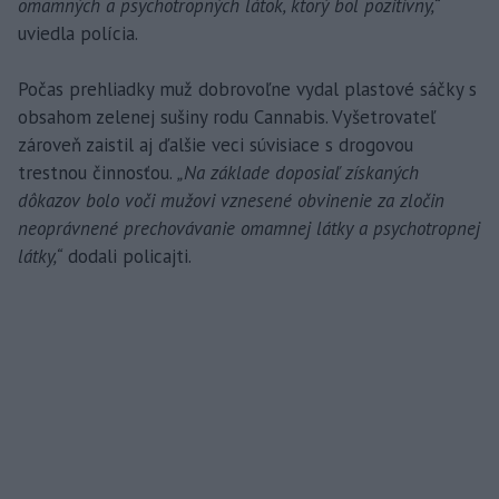
omamných a psychotropných látok, ktorý bol pozitívny,“
uviedla polícia.
Počas prehliadky muž dobrovoľne vydal plastové sáčky s
obsahom zelenej sušiny rodu Cannabis. Vyšetrovateľ
zároveň zaistil aj ďalšie veci súvisiace s drogovou
trestnou činnosťou.
„Na základe doposiaľ získaných
dôkazov bolo voči mužovi vznesené obvinenie za zločin
neoprávnené prechovávanie omamnej látky a psychotropnej
látky,“
dodali policajti.