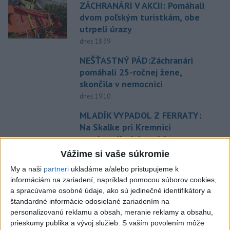
ZÁCHRANÁRI V AKCII: Pomáhali
dvom poľským turistkám, obe
utrpeli úrazy
dnes 18:39
NEŠŤASTNÝ PÁD:Záchranári
pomáhali 25-ročnej žene,
skončila v nemocnici
dnes 19:10
MLADÍK VYPADOL Z FERRATY:
Na Skalke pri Kremnici
zasahovali záchranári
dnes 17:19
Vážime si vaše súkromie
Omán: Rokovania o
My a naši
partneri
ukladáme a/alebo pristupujeme k
informáciám na zariadení, napríklad pomocou súborov cookies,
Hormuzskom prielive sú
a spracúvame osobné údaje, ako sú jedinečné identifikátory a
pozitívne a konštruktívne
štandardné informácie odosielané zariadením na
dnes 19:24
personalizovanú reklamu a obsah, meranie reklamy a obsahu,
prieskumy publika a vývoj služieb.
S vaším povolením môže
STOVKY NASADENÝCH