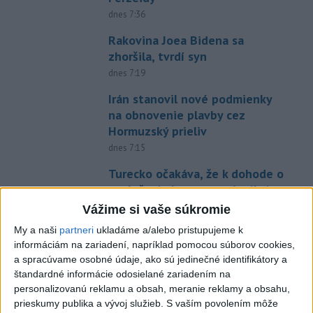
dnes 7:36
Rakovina Joea Bidena sa
zhoršila, tvrdí syn
dnes 7:19
Irán stanovil nové podmienky
na obnovenie plavby cez
Hormuzský prieliv
dnes 7:15
Turecko očakáva, že k dohode o
spoločnej obrane sa pripojí aj
Egypt
Vážime si vaše súkromie
dnes 7:06
My a naši
partneri
ukladáme a/alebo pristupujeme k
informáciám na zariadení, napríklad pomocou súborov cookies,
Ľubomíra je kolegiálna
a spracúvame osobné údaje, ako sú jedinečné identifikátory a
dnes 6:45
štandardné informácie odosielané zariadením na
FIFA odsúdila kontroverzné
personalizovanú reklamu a obsah, meranie reklamy a obsahu,
prieskumy publika a vývoj služieb.
S vaším povolením môže
informácie ohľadom prezidenta