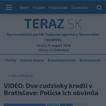
Index
Šport
Počasie
Publicistika
Slovensko
Zahranič
TERAZ
.SK
Spravodajský portál Tlačovej agentúry Slovenskej
republiky
Nedela
9. august 2026
Meniny má
Ľubomíra
Všetky
Hlavné mesto
Banskobystrický
Bratislavský
< sekcia
Regióny
VIDEO: Dve cudzinky kradli v
Bratislave: Polícia ich obvinila