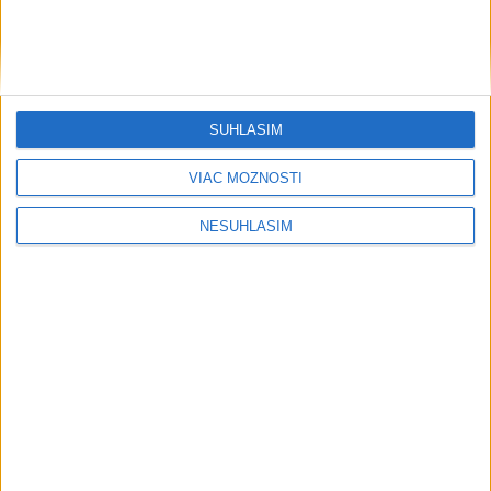
....
SÚHLASÍM
VIAC MOŽNOSTÍ
....
NESÚHLASÍM