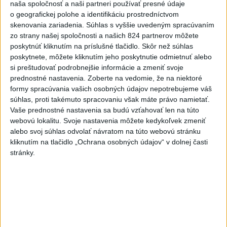
naša spoločnosť a naši partneri používať presné údaje
Infantina
o geografickej polohe a identifikáciu prostredníctvom
dnes 7:10
skenovania zariadenia. Súhlas s vyššie uvedeným spracúvaním
zo strany našej spoločnosti a našich 824 partnerov môžete
Práve teraz
poskytnúť kliknutím na príslušné tlačidlo. Skôr než súhlas
-
Pri výbuchu jadrovej bomby v japonskom meste Nagasaki
08:19
poskytnete, môžete kliknutím jeho poskytnutie odmietnuť alebo
9. augusta 1945
zomrelo bezprostredne približne 39.000 ľudí, do
si preštudovať podrobnejšie informácie a zmeniť svoje
konca roka potom podľa odhadov až okolo 60.000-80.000. V
prednostné nastavenia.
Zoberte na vedomie, že na niektoré
rozhovore pri príležitosti 81. výročia tejto udalosti to uviedol jadrový
formy spracúvania vašich osobných údajov nepotrebujeme váš
fyzik Venhart.
súhlas, proti takémuto spracovaniu však máte právo namietať.
Vaše prednostné nastavenia sa budú vzťahovať len na túto
webovú lokalitu. Svoje nastavenia môžete kedykoľvek zmeniť
Viac
Videá a prenosy TASR TV
alebo svoj súhlas odvolať návratom na túto webovú stránku
kliknutím na tlačidlo „Ochrana osobných údajov“ v dolnej časti
stránky.
Deväť Slovákov zabojuje na ME v Paríži
o čo najlepšie výsledky
Viac
Najčítanejšie