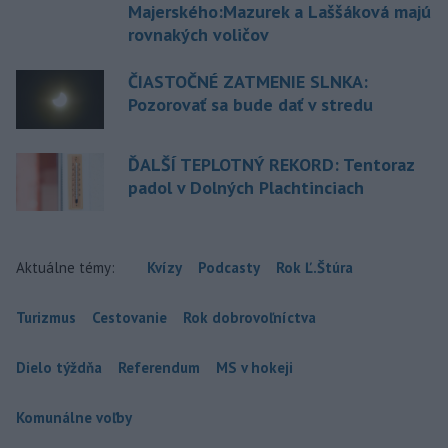
Majerského:Mazurek a Laššáková majú
rovnakých voličov
ČIASTOČNÉ ZATMENIE SLNKA:
Pozorovať sa bude dať v stredu
ĎALŠÍ TEPLOTNÝ REKORD: Tentoraz
padol v Dolných Plachtinciach
Aktuálne témy:
Kvízy
Podcasty
Rok Ľ.Štúra
Turizmus
Cestovanie
Rok dobrovoľníctva
Dielo týždňa
Referendum
MS v hokeji
Komunálne voľby