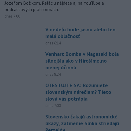
Jozefom Božikom. Reláciu nájdete aj na YouTube a
podcastových platformách.
dnes 7:00
V nedeľu bude jasno alebo len
malá oblačnosť
dnes 6:14
Venhart:Bomba v Nagasaki bola
silnejšia ako v Hirošime,no
menej účinná
dnes 8:24
OTESTUJTE SA: Rozumiete
slovenským nárečiam? Tieto
slová vás potrápia
dnes 7:00
Slovensko čakajú astronomické
úkazy, zatmenie Slnka striedajú
Perzeidy