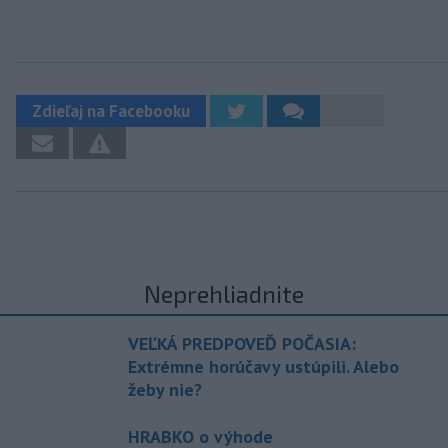
Zdieľaj na Facebooku
Neprehliadnite
VEĽKÁ PREDPOVEĎ POČASIA:
Extrémne horúčavy ustúpili. Alebo
žeby nie?
HRABKO o výhode