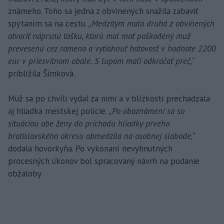
známeho. Toho sa jedna z obvinených snažila zabaviť
spýtaním sa na cestu.
„Medzitým mala druhá z obvinených
otvoriť náprsnú tašku, ktorú mal mať poškodený muž
prevesenú cez rameno a vytiahnuť hotovosť v hodnote 2200
eur v priesvitnom obale. S lupom mali odkráčať preč,“
priblížila Šimková.
Muž sa po chvíli vydal za nimi a v blízkosti prechádzala
aj hliadka mestskej polície.
„Po oboznámení sa so
situáciou obe ženy do príchodu hliadky prvého
bratislavského okresu obmedzila na osobnej slobode,“
dodala hovorkyňa. Po vykonaní nevyhnutných
procesných úkonov bol spracovaný návrh na podanie
obžaloby.