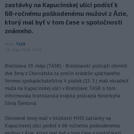
zastávky na Kapucínskej ulici podísť k
68-ročnému poškodenému mužovi z Ázie,
ktorý mal byť v tom čase v spoločnosti
známeho.
Autor
TASR
19. mája 2026 13:41
Bratislava 19. mája (TASR) - Bratislavskí policajti obvinili
dve ženy z Chorvátska za prečin krádeže spáchaného
formou spolupáchateľstva. V piatok (15. 5.) mali okradnúť
muža na Kapucínskej ulici v Bratislave. TASR o tom
informovala bratislavská krajská policajná hovorkyňa
Silvia Šimková.
Obvinené ženy mali v blízkosti MHD zastávky na
Kapucínskej ulici podísť k 68-ročnému poškodenému
mužovi z Ázie, ktorý mal byť v tom čase v spoločnosti