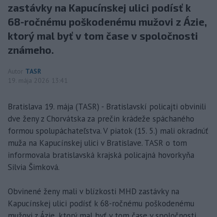
zastávky na Kapucínskej ulici podísť k
68-ročnému poškodenému mužovi z Ázie,
ktorý mal byť v tom čase v spoločnosti
známeho.
Autor
TASR
19. mája 2026 13:41
Bratislava 19. mája (TASR) - Bratislavskí policajti obvinili
dve ženy z Chorvátska za prečin krádeže spáchaného
formou spolupáchateľstva. V piatok (15. 5.) mali okradnúť
muža na Kapucínskej ulici v Bratislave. TASR o tom
informovala bratislavská krajská policajná hovorkyňa
Silvia Šimková.
Obvinené ženy mali v blízkosti MHD zastávky na
Kapucínskej ulici podísť k 68-ročnému poškodenému
mužovi z Ázie, ktorý mal byť v tom čase v spoločnosti