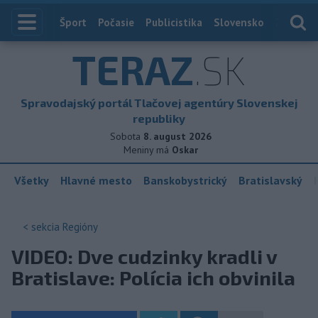
Index
Šport
Počasie
Publicistika
Slovensko
Zahranič
TERAZ
.SK
Spravodajský portál Tlačovej agentúry Slovenskej
republiky
Sobota
8. august 2026
Meniny má
Oskar
Všetky
Hlavné mesto
Banskobystrický
Bratislavský
< sekcia
Regióny
VIDEO: Dve cudzinky kradli v
Bratislave: Polícia ich obvinila