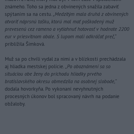
známeho. Toho sa jedna z obvinených snažila zabaviť
spýtaním sa na cestu.
„Medzitým mala druhá z obvinených
otvoriť náprsnú tašku, ktorú mal mať poškodený muž
prevesenú cez rameno a vytiahnuť hotovosť v hodnote 2200
eur v priesvitnom obale. S lupom mali odkráčať preč,“
priblížila Šimková.
Muž sa po chvíli vydal za nimi a v blízkosti prechádzala
aj hliadka mestskej polície.
„Po oboznámení sa so
situáciou obe ženy do príchodu hliadky prvého
bratislavského okresu obmedzila na osobnej slobode,“
dodala hovorkyňa. Po vykonaní nevyhnutných
procesných úkonov bol spracovaný návrh na podanie
obžaloby.