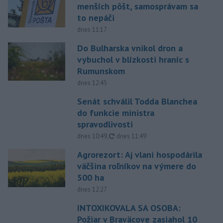
menších pôšt, samosprávam sa
to nepáči
dnes 11:17
Do Bulharska vnikol dron a
vybuchol v blízkosti hraníc s
Rumunskom
dnes 12:45
Senát schválil Todda Blanchea
do funkcie ministra
spravodlivosti
aktualizované
dnes 10:49
,
dnes 11:49
Agrorezort: Aj vlani hospodárila
väčšina roľníkov na výmere do
500 ha
dnes 12:27
INTOXIKOVALA SA OSOBA:
Požiar v Braväcove zasiahol 10