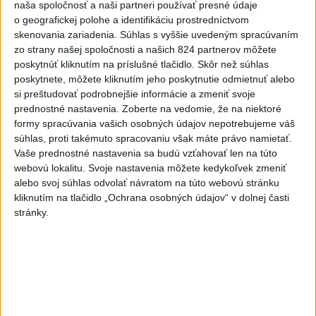
naša spoločnosť a naši partneri používať presné údaje
Deväť Slovákov zabojuje na ME v Paríži
o geografickej polohe a identifikáciu prostredníctvom
o čo najlepšie výsledky
skenovania zariadenia. Súhlas s vyššie uvedeným spracúvaním
zo strany našej spoločnosti a našich 824 partnerov môžete
poskytnúť kliknutím na príslušné tlačidlo. Skôr než súhlas
Viac
poskytnete, môžete kliknutím jeho poskytnutie odmietnuť alebo
Najčítanejšie
si preštudovať podrobnejšie informácie a zmeniť svoje
prednostné nastavenia.
Zoberte na vedomie, že na niektoré
6h
24h
7d
formy spracúvania vašich osobných údajov nepotrebujeme váš
súhlas, proti takémuto spracovaniu však máte právo namietať.
ÚPLNÉ ZATMENIE SLNKA: Časť Európy
1
Vaše prednostné nastavenia sa budú vzťahovať len na túto
webovú lokalitu. Svoje nastavenia môžete kedykoľvek zmeniť
zahalí tma, hrozia dôsledky
alebo svoj súhlas odvolať návratom na túto webovú stránku
kliknutím na tlačidlo „Ochrana osobných údajov“ v dolnej časti
2
ČIASTOČNÉ ZATMENIE SLNKA: Pozorovať sa bude dať v
stránky.
stredu
3
V časti Košice-Krásna otvorili park pomenovaný po
kňazovi Semivanovi
4
Obranca Kaša dostal od Žiliny povolenie hľadať si nový
klub