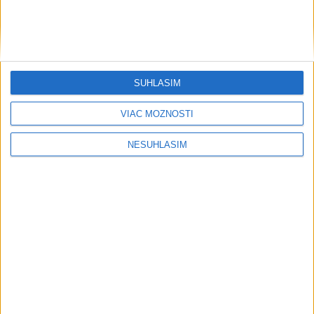
SÚHLASÍM
VIAC MOŽNOSTÍ
NESÚHLASÍM
....