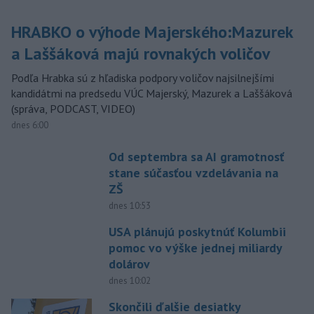
HRABKO o výhode Majerského:Mazurek
a Laššáková majú rovnakých voličov
Podľa Hrabka sú z hľadiska podpory voličov najsilnejšími
kandidátmi na predsedu VÚC Majerský, Mazurek a Laššáková
(správa, PODCAST, VIDEO)
dnes 6:00
Od septembra sa AI gramotnosť
stane súčasťou vzdelávania na
ZŠ
dnes 10:53
USA plánujú poskytnúť Kolumbii
pomoc vo výške jednej miliardy
dolárov
dnes 10:02
Skončili ďalšie desiatky