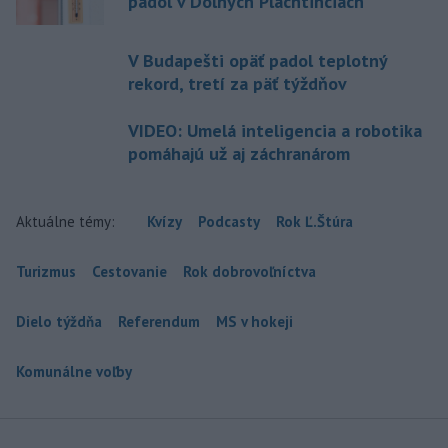
padol v Dolných Plachtinciach
V Budapešti opäť padol teplotný
rekord, tretí za päť týždňov
VIDEO: Umelá inteligencia a robotika
pomáhajú už aj záchranárom
Aktuálne témy:
Kvízy
Podcasty
Rok Ľ.Štúra
Turizmus
Cestovanie
Rok dobrovoľníctva
Dielo týždňa
Referendum
MS v hokeji
Komunálne voľby