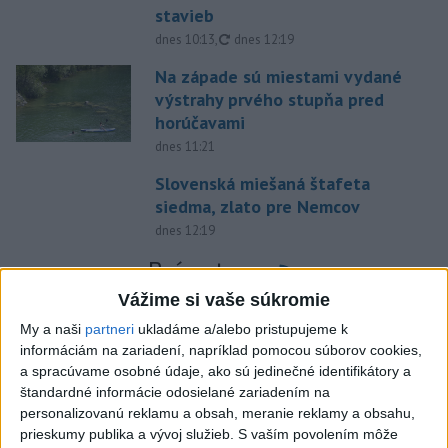
stavieb
aktualizované
dnes 10:13
,
dnes 12:19
Na západe sú miestami vydané
výstrahy prvého stupňa pred
horúčavami
dnes 11:21
Slovenská miešaná štafeta
siedma, zlato pre Nemcov
dnes 12:19
Práve teraz
Vážime si vaše súkromie
-
Polícia v piatok (7. 8.) vypátrala dvoch 17-ročných
12:36
mladíkov, ktorí sú
podozriví z útoku na taxikára v Seredi. Muž pri
My a naši
partneri
ukladáme a/alebo pristupujeme k
incidente utrpel vážne zranenia a skončil v trnavskej nemocnici.
informáciám na zariadení, napríklad pomocou súborov cookies,
a spracúvame osobné údaje, ako sú jedinečné identifikátory a
štandardné informácie odosielané zariadením na
Viac
Videá a prenosy TASR TV
personalizovanú reklamu a obsah, meranie reklamy a obsahu,
prieskumy publika a vývoj služieb.
S vaším povolením môže