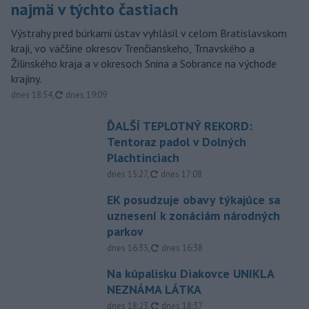
najmä v týchto častiach
Výstrahy pred búrkami ústav vyhlásil v celom Bratislavskom
kraji, vo väčšine okresov Trenčianskeho, Trnavského a
Žilinského kraja a v okresoch Snina a Sobrance na východe
krajiny.
aktualizované
dnes 18:54
,
dnes 19:09
ĎALŠÍ TEPLOTNÝ REKORD:
Tentoraz padol v Dolných
Plachtinciach
aktualizované
dnes 15:27
,
dnes 17:08
EK posudzuje obavy týkajúce sa
uznesení k zonáciám národných
parkov
aktualizované
dnes 16:35
,
dnes 16:38
Na kúpalisku Diakovce UNIKLA
NEZNÁMA LÁTKA
aktualizované
dnes 18:23
,
dnes 18:37