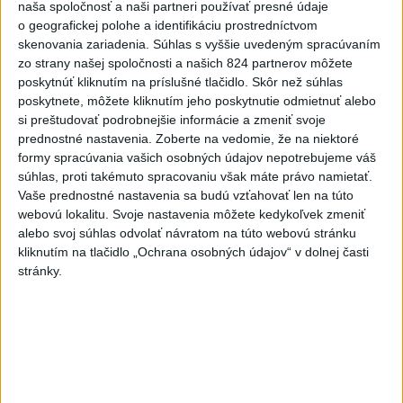
naša spoločnosť a naši partneri používať presné údaje
o geografickej polohe a identifikáciu prostredníctvom
Viac
skenovania zariadenia. Súhlas s vyššie uvedeným spracúvaním
Najčítanejšie
zo strany našej spoločnosti a našich 824 partnerov môžete
poskytnúť kliknutím na príslušné tlačidlo. Skôr než súhlas
6h
24h
7d
poskytnete, môžete kliknutím jeho poskytnutie odmietnuť alebo
si preštudovať podrobnejšie informácie a zmeniť svoje
ÚPLNÉ ZATMENIE SLNKA: Časť Európy
1
prednostné nastavenia.
Zoberte na vedomie, že na niektoré
zahalí tma, hrozia dôsledky
formy spracúvania vašich osobných údajov nepotrebujeme váš
súhlas, proti takémuto spracovaniu však máte právo namietať.
Vaše prednostné nastavenia sa budú vzťahovať len na túto
2
Afganec, ktorý v Mníchove vrazil autom do davu, dostal
webovú lokalitu. Svoje nastavenia môžete kedykoľvek zmeniť
TREST
alebo svoj súhlas odvolať návratom na túto webovú stránku
kliknutím na tlačidlo „Ochrana osobných údajov“ v dolnej časti
3
V Košiciach Nad jazerom začína výstavba
stránky.
chodníka,otvorili aj pumptrack
4
Kruhová križovatka v Poprade v smere z Hozelca bude
hotová budúci rok
5
ĎALŠÍ TEPLOTNÝ REKORD: Tentoraz padol v Dolných
Plachtinciach