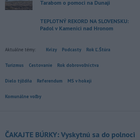
Tarabom o pomoci na Dunaji
TEPLOTNÝ REKORD NA SLOVENSKU:
Padol v Kamenici nad Hronom
Aktuálne témy:
Kvízy
Podcasty
Rok Ľ.Štúra
Turizmus
Cestovanie
Rok dobrovoľníctva
Dielo týždňa
Referendum
MS v hokeji
Komunálne voľby
ČAKAJTE BÚRKY: Vyskytnú sa do polnoci