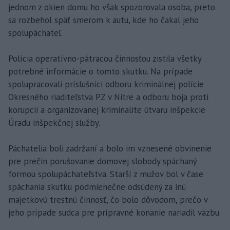
jednom z okien domu ho však spozorovala osoba, preto
sa rozbehol späť smerom k autu, kde ho čakal jeho
spolupáchateľ.
Polícia operatívno-pátracou činnosťou zistila všetky
potrebné informácie o tomto skutku. Na prípade
spolupracovali príslušníci odboru kriminálnej polície
Okresného riaditeľstva PZ v Nitre a odboru boja proti
korupcii a organizovanej kriminalite útvaru inšpekcie
Úradu inšpekčnej služby.
Páchatelia boli zadržaní a bolo im vznesené obvinenie
pre prečin porušovanie domovej slobody spáchaný
formou spolupáchateľstva. Starší z mužov bol v čase
spáchania skutku podmienečne odsúdený za inú
majetkovú trestnú činnosť, čo bolo dôvodom, prečo v
jeho prípade sudca pre prípravné konanie nariadil väzbu.