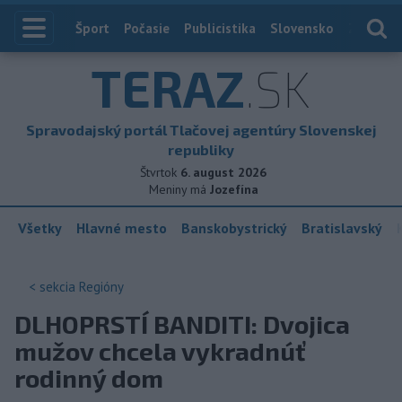
Index
Šport
Počasie
Publicistika
Slovensko
Zahranič
TERAZ
.SK
Spravodajský portál Tlačovej agentúry Slovenskej
republiky
Štvrtok
6. august 2026
Meniny má
Jozefína
Všetky
Hlavné mesto
Banskobystrický
Bratislavský
< sekcia
Regióny
DLHOPRSTÍ BANDITI: Dvojica
mužov chcela vykradnúť
rodinný dom