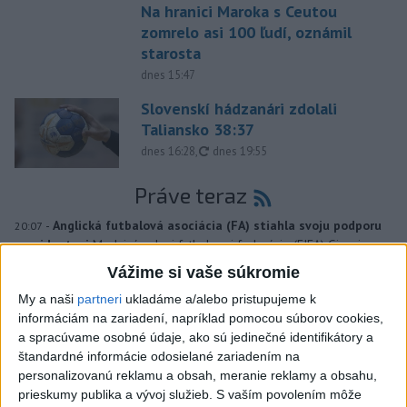
Na hranici Maroka s Ceutou
zomrelo asi 100 ľudí, oznámil
starosta
dnes 15:47
Slovenskí hádzanári zdolali
Taliansko 38:37
aktualizované
dnes 16:28
,
dnes 19:55
Práve teraz
-
Anglická futbalová asociácia (FA) stiahla svoju podporu
20:07
prezidentovi
Medzinárodnej futbalovej federácie (FIFA) Giannimu
Infantinovi, ktorý je pod paľbou kritiky po jeho neúspešnom pláne.
Vážime si vaše súkromie
My a naši
partneri
ukladáme a/alebo pristupujeme k
Viac
informáciám na zariadení, napríklad pomocou súborov cookies,
Videá a prenosy TASR TV
a spracúvame osobné údaje, ako sú jedinečné identifikátory a
štandardné informácie odosielané zariadením na
Deväť Slovákov zabojuje na ME v Paríži
personalizovanú reklamu a obsah, meranie reklamy a obsahu,
o čo najlepšie výsledky
prieskumy publika a vývoj služieb.
S vaším povolením môže