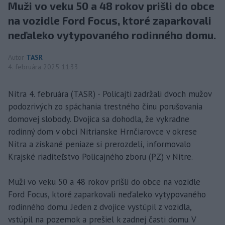
Muži vo veku 50 a 48 rokov prišli do obce
na vozidle Ford Focus, ktoré zaparkovali
neďaleko vytypovaného rodinného domu.
Autor
TASR
4. februára 2025 11:33
Nitra 4. februára (TASR) - Policajti zadržali dvoch mužov
podozrivých zo spáchania trestného činu porušovania
domovej slobody. Dvojica sa dohodla, že vykradne
rodinný dom v obci Nitrianske Hrnčiarovce v okrese
Nitra a získané peniaze si prerozdelí, informovalo
Krajské riaditeľstvo Policajného zboru (PZ) v Nitre.
Muži vo veku 50 a 48 rokov prišli do obce na vozidle
Ford Focus, ktoré zaparkovali neďaleko vytypovaného
rodinného domu. Jeden z dvojice vystúpil z vozidla,
vstúpil na pozemok a prešiel k zadnej časti domu. V