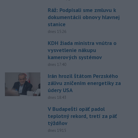
Ráž: Podpísali sme zmluvu k
dokumentácii obnovy hlavnej
stanice
dnes 15:26
KDH žiada ministra vnútra o
vysvetlenie nákupu
kamerových systémov
dnes 17:40
Irán hrozil štátom Perzského
zálivu zničením energetiky za
údery USA
dnes 18:43
V Budapešti opäť padol
teplotný rekord, tretí za päť
týždňov
dnes 19:15