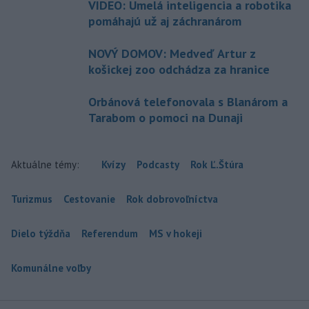
VIDEO: Umelá inteligencia a robotika
pomáhajú už aj záchranárom
NOVÝ DOMOV: Medveď Artur z
košickej zoo odchádza za hranice
Orbánová telefonovala s Blanárom a
Tarabom o pomoci na Dunaji
Aktuálne témy:
Kvízy
Podcasty
Rok Ľ.Štúra
Turizmus
Cestovanie
Rok dobrovoľníctva
Dielo týždňa
Referendum
MS v hokeji
Komunálne voľby