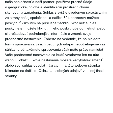
naša spoločnosť a naši partneri používať presné údaje
o geografickej polohe a identifikáciu prostredníctvom
Viac
skenovania zariadenia. Súhlas s vyššie uvedeným spracúvaním
Najčítanejšie
zo strany našej spoločnosti a našich 824 partnerov môžete
poskytnúť kliknutím na príslušné tlačidlo. Skôr než súhlas
6h
24h
7d
poskytnete, môžete kliknutím jeho poskytnutie odmietnuť alebo
si preštudovať podrobnejšie informácie a zmeniť svoje
Kruhová križovatka v Poprade v smere z
1
prednostné nastavenia.
Zoberte na vedomie, že na niektoré
Hozelca bude hotová budúci rok
formy spracúvania vašich osobných údajov nepotrebujeme váš
súhlas, proti takémuto spracovaniu však máte právo namietať.
2
Prešovský kraj vyzýva k využitiu bezplatného parkoviska v
Vaše prednostné nastavenia sa budú vzťahovať len na túto
webovú lokalitu. Svoje nastavenia môžete kedykoľvek zmeniť
Tatrách
alebo svoj súhlas odvolať návratom na túto webovú stránku
3
ÚPLNÉ ZATMENIE SLNKA: Časť Európy zahalí tma,
kliknutím na tlačidlo „Ochrana osobných údajov“ v dolnej časti
stránky.
hrozia dôsledky
4
V Košiciach Nad jazerom začína výstavba
chodníka,otvorili aj pumptrack
5
Mesto Martin vypovedalo zmluvy na tri rozpracované
investičné akcie