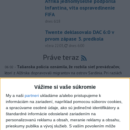
Afrika jednomyseľne podporila
Infantina, víta ospravedlnenie
FIFA
dnes 6:18
Twente deklasovalo DAC 6:0 v
prvom zápase 3. predkola
aktualizované
včera 22:03
,
dnes 6:00
Práve teraz
-
Talianska polícia oznámila, že rozbila sieť prevádzačov,
06:02
ktorí z Alžírska dopravovali migrantov na ostrov Sardínia. Pri raziách
zatkla osem ľudí, informuje TASR podľa správy agentúry AFP.
Vážime si vaše súkromie
Viac
My a naši
partneri
ukladáme a/alebo pristupujeme k
Videá a prenosy TASR TV
informáciám na zariadení, napríklad pomocou súborov cookies,
a spracúvame osobné údaje, ako sú jedinečné identifikátory a
Deväť Slovákov zabojuje na ME v Paríži
štandardné informácie odosielané zariadením na
o čo najlepšie výsledky
personalizovanú reklamu a obsah, meranie reklamy a obsahu,
prieskumy publika a vývoj služieb.
S vaším povolením môže