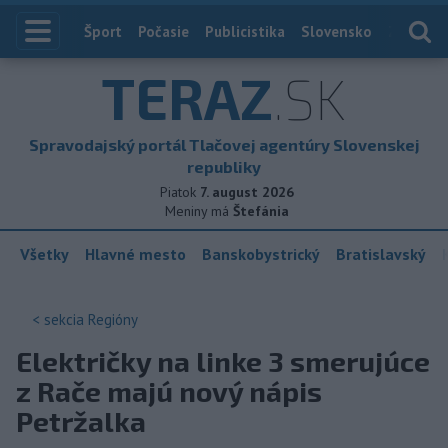
Index
Šport
Počasie
Publicistika
Slovensko
Zahranič
TERAZ
.SK
Spravodajský portál Tlačovej agentúry Slovenskej
republiky
Piatok
7. august 2026
Meniny má
Štefánia
Všetky
Hlavné mesto
Banskobystrický
Bratislavský
< sekcia
Regióny
Električky na linke 3 smerujúce
z Rače majú nový nápis
Petržalka