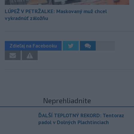
LÚPEŽ V PETRŽALKE: Maskovaný muž chcel
vykradnúť záložňu
Zdieľaj na Facebooku
Neprehliadnite
ĎALŠÍ TEPLOTNÝ REKORD: Tentoraz
padol v Dolných Plachtinciach