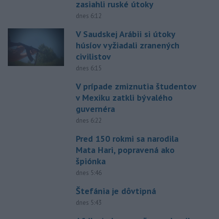
zasiahli ruské útoky
dnes 6:12
V Saudskej Arábii si útoky
húsíov vyžiadali zranených
civilistov
dnes 6:15
V prípade zmiznutia študentov
v Mexiku zatkli bývalého
guvernéra
dnes 6:22
Pred 150 rokmi sa narodila
Mata Hari, popravená ako
špiónka
dnes 5:46
Štefánia je dôvtipná
dnes 5:43