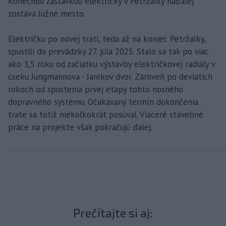
Konečnou zastávkou električky v Petržalky naďalej
zostáva Južné mesto.
Električku po novej trati, teda až na koniec Petržalky,
spustili do prevádzky 27. júla 2025. Stalo sa tak po viac
ako 3,5 roku od začiatku výstavby električkovej radiály v
úseku Jungmannova - Janíkov dvor. Zároveň po deviatich
rokoch od spustenia prvej etapy tohto nosného
dopravného systému. Očakávaný termín dokončenia
trate sa totiž niekoľkokrát posúval. Viaceré stavebné
práce na projekte však pokračujú ďalej.
Prečítajte si aj: