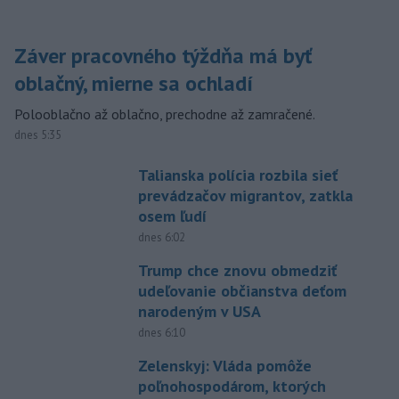
Záver pracovného týždňa má byť
oblačný, mierne sa ochladí
Polooblačno až oblačno, prechodne až zamračené.
dnes 5:35
Talianska polícia rozbila sieť
prevádzačov migrantov, zatkla
osem ľudí
dnes 6:02
Trump chce znovu obmedziť
udeľovanie občianstva deťom
narodeným v USA
dnes 6:10
Zelenskyj: Vláda pomôže
poľnohospodárom, ktorých