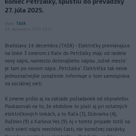
koniec Petržalky, spustili do prevádzky
27. júla 2025.
Autor
TASR
14. decembra 2025 15:22
Bratislava 14. decembra (TASR) - Električky premávajúce
na linke 3 smerom z Rače do Petržalky majú od nedele
nový nápis, namiesto doterajšieho nápisu „Južné mesto“
je tam po novom nápis „Petržalka“. Električka tak nesie
jednoznačnejšie označenie. Informuje o tom samospráva
na sociálnej sieti.
K zmene prišlo aj na základe požiadaviek od obyvateľov.
Poukazovali na to, že obdobne to platí aj pri ostatných
električkových linkách, a to Rača (3), Dúbravka (4),
Ružinov (9) a Karlova Ves (9). Aj v tomto prípade totiž na
nich svieti nápis mestskej časti, nie konečnej zastávky.