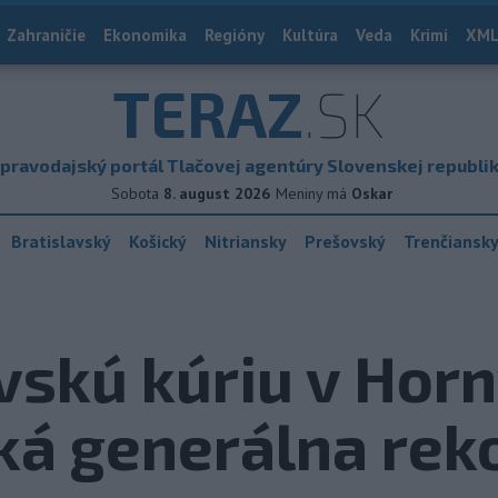
Zahraničie
Ekonomika
Regióny
Kultúra
Veda
Krimi
XML
TERAZ
.SK
pravodajský portál Tlačovej agentúry Slovenskej republi
Sobota
8. august 2026
Meniny má
Oskar
Bratislavský
Košický
Nitriansky
Prešovský
Trenčiansk
vskú kúriu v Hor
ká generálna rek