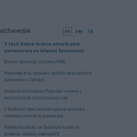
ajčítanejšie
6h
24h
7d
V časti Košice-Krásna otvorili park
pomenovaný po kňazovi Semivanovi
Brezno obnovuje zastávky MHD
Prešovský kraj vyzýva k využitiu bezplatného
parkoviska v Tatrách
Kruhová križovatka v Poprade v smere z
Hozelca bude hotová budúci rok
V Košiciach Nad jazerom začína výstavba
chodníka,otvorili aj pumptrack
Románsky palác na Spišskom hrade sa
podarilo staticky zabezpečiť