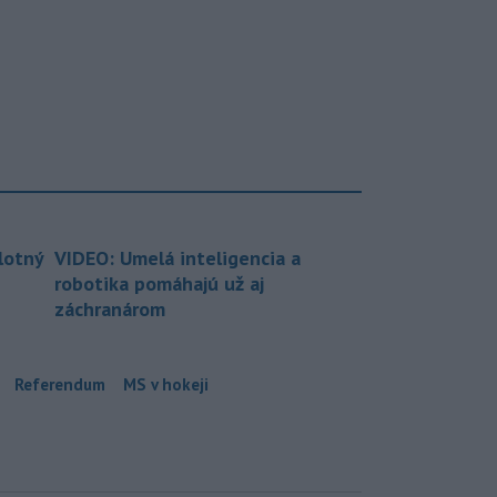
lotný
VIDEO: Umelá inteligencia a
robotika pomáhajú už aj
záchranárom
Referendum
MS v hokeji