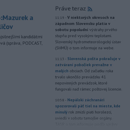
Práve teraz
:Mazurek a
-
V niektorých okresoch na
11:19
západnom Slovensku platia v
ličov
sobotu popoludní
výstrahy prvého
stupňa pred vysokými teplotami.
jsilnejšími kandidátmi
Slovenský hydrometeorologický ústav
ová (správa, PODCAST,
(SHMÚ) o tom informuje na webe.
-
Slovenská pošta pokračuje v
11:13
zatváraní pobočiek prevažne v
malých
obciach. Od začiatku roka
trvalo ukončilo prevádzku 41
nepovinných prevádzok, ktoré
fungovali nad rámec poštovej licencie.
-
Nepálski záchranári
10:58
spozorovali päť tiel na mieste, kde
minulý
rok zmizli piati horolezci,
uviedli v sobotu tamojšie orgány.
TASR o tom informuje podľa správy