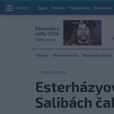
RUBRIKY
Index
Šport
Počasie
Publicistika
Slovensko
Komunálne
voľby 2026
S
Všetky správy
Všetky
Hlavné mesto
Banskobystrický
< sekcia
Regióny
Esterházyo
Salibách ča