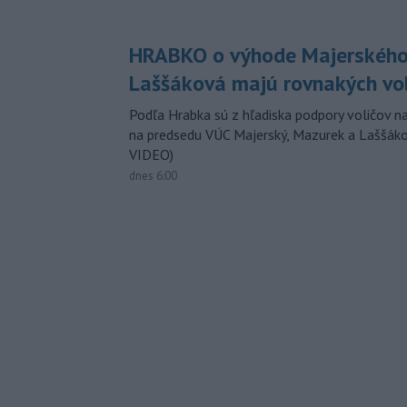
HRABKO o výhode Majerského
Laššáková majú rovnakých vo
Podľa Hrabka sú z hľadiska podpory voličov na
na predsedu VÚC Majerský, Mazurek a Laššák
VIDEO)
dnes 6:00