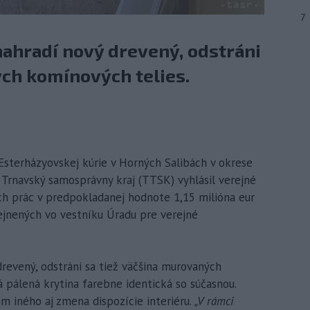
7
nahradí nový drevený, odstráni
ých komínových telies.
 Esterházyovskej kúrie v Horných Salibách v okrese
 Trnavský samosprávny kraj (TTSK) vyhlásil verejné
ch prác v predpokladanej hodnote 1,15 milióna eur
rejnených vo vestníku Úradu pre verejné
revený, odstráni sa tiež väčšina murovaných
 pálená krytina farebne identická so súčasnou.
 iného aj zmena dispozície interiéru.
„V rámci