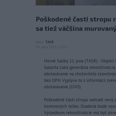
Poškodené časti stropu 
sa tiež väčšina murovan
Autor
TASR
11. júna 2026 11:15
Horné Saliby 11. júna (TASR) - Objekt
Galanta čaká generálna rekonštrukcia.
obstarávanie na zhotoviteľa stavebný
bez DPH. Vyplýva to z informácií zve
obstarávanie (ÚVO).
Poškodené časti stropu nahradí nový d
komínových telies. Osadená bude nová
Výsledkom rekonštrukcie má byť okrem