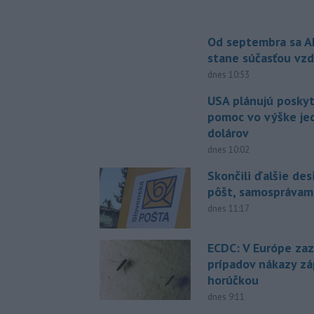
Od septembra sa A
stane súčasťou vzd
dnes 10:53
USA plánujú posky
pomoc vo výške jed
dolárov
dnes 10:02
Skončili ďalšie de
pôšt, samosprávam
dnes 11:17
ECDC: V Európe za
prípadov nákazy z
horúčkou
dnes 9:11