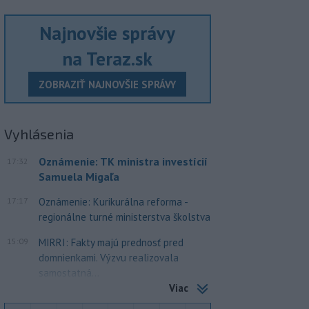
Najnovšie správy
na Teraz.sk
ZOBRAZIŤ NAJNOVŠIE SPRÁVY
Vyhlásenia
Oznámenie: TK ministra investícií
17:32
Samuela Migaľa
17:17
Oznámenie: Kurikurálna reforma -
regionálne turné ministerstva školstva
15:09
MIRRI: Fakty majú prednosť pred
domnienkami. Výzvu realizovala
samostatná...
Viac