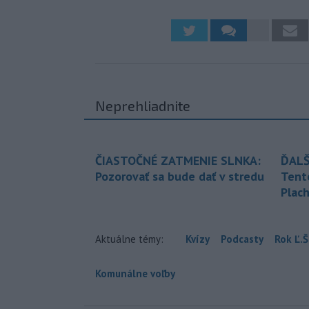
Neprehliadnite
ČIASTOČNÉ ZATMENIE SLNKA:
ĎALŠ
Pozorovať sa bude dať v stredu
Tent
Plach
Aktuálne témy:
Kvízy
Podcasty
Rok Ľ.Š
Komunálne voľby