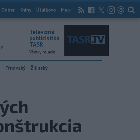
 Odber
Knihy
Útulkovo
Magazín
News Now
Archív
TASR
Televízna
publicistika
TASR
ky
Všetky relácie
y
Trnavský
Žilinský
ných
onštrukcia