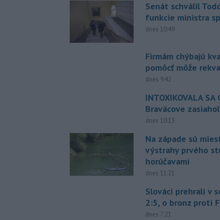
Senát schválil Tod
funkcie ministra sp
dnes 10:49
Firmám chýbajú kval
pomôcť môže rekval
dnes 9:42
INTOXIKOVALA SA O
Braväcove zasiahol
dnes 10:13
Na západe sú mies
výstrahy prvého s
horúčavami
dnes 11:21
Slováci prehrali v 
2:5, o bronz proti 
dnes 7:21