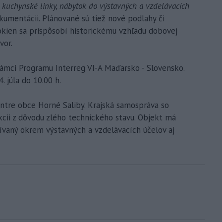
 kuchynské linky, nábytok do výstavných a vzdelávacích
kumentácii. Plánované sú tiež nové podlahy či
okien sa prispôsobí historickému vzhľadu dobovej
vor.
ámci Programu Interreg VI-A Maďarsko - Slovensko.
 júla do 10.00 h.
entre obce Horné Saliby. Krajská samospráva so
kcii z dôvodu zlého technického stavu. Objekt má
ívaný okrem výstavných a vzdelávacích účelov aj