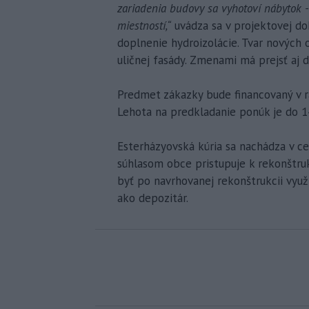
zariadenia budovy sa vyhotoví nábytok -
miestností,“
uvádza sa v projektovej do
doplnenie hydroizolácie. Tvar nových 
uličnej fasády. Zmenami má prejsť aj d
Predmet zákazky bude financovaný v r
Lehota na predkladanie ponúk je do 14.
Esterházyovská kúria sa nachádza v c
súhlasom obce pristupuje k rekonštru
byť po navrhovanej rekonštrukcii využ
ako depozitár.