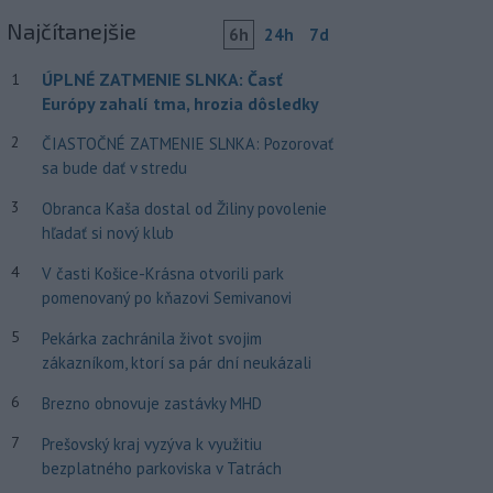
Najčítanejšie
6h
24h
7d
ÚPLNÉ ZATMENIE SLNKA: Časť
1
Európy zahalí tma, hrozia dôsledky
2
ČIASTOČNÉ ZATMENIE SLNKA: Pozorovať
sa bude dať v stredu
3
Obranca Kaša dostal od Žiliny povolenie
hľadať si nový klub
4
V časti Košice-Krásna otvorili park
pomenovaný po kňazovi Semivanovi
5
Pekárka zachránila život svojim
zákazníkom, ktorí sa pár dní neukázali
6
Brezno obnovuje zastávky MHD
7
Prešovský kraj vyzýva k využitiu
bezplatného parkoviska v Tatrách