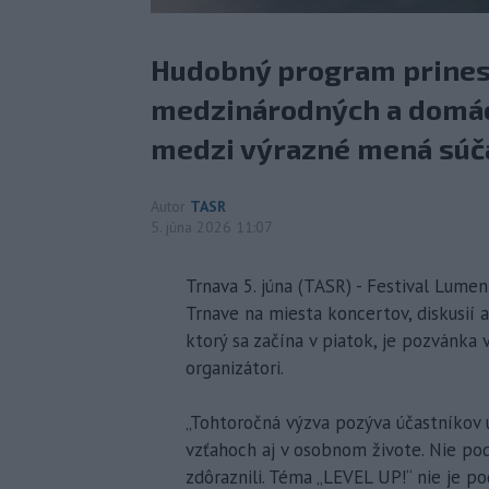
Hudobný program prines
medzinárodných a domáci
medzi výrazné mená súča
Autor
TASR
5. júna 2026 11:07
Trnava 5. júna (TASR) - Festival Lume
Trnave na miesta koncertov, diskusií a
ktorý sa začína v piatok, je pozvánka v
organizátori.
„Tohtoročná výzva pozýva účastníkov u
vzťahoch aj v osobnom živote. Nie pod
zdôraznili. Téma „LEVEL UP!“ nie je po