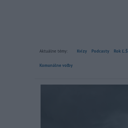
Aktuálne témy:
Kvízy
Podcasty
Rok Ľ.Š
Komunálne voľby