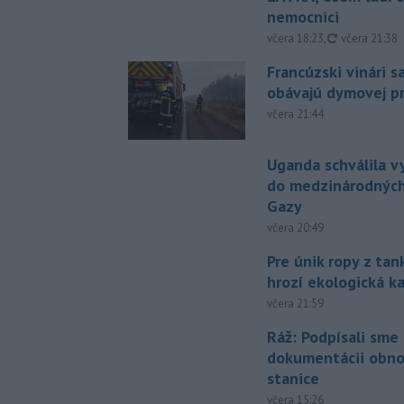
nemocnici
aktualizovan
včera 18:23
,
včera 21:38
Francúzski vinári s
obávajú dymovej pr
včera 21:44
Uganda schválila v
do medzinárodných
Gazy
včera 20:49
Pre únik ropy z ta
hrozí ekologická k
včera 21:59
Ráž: Podpísali sme
dokumentácii obno
stanice
včera 15:26