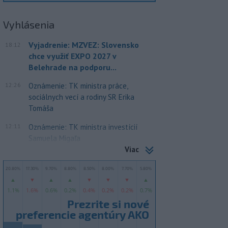
Vyhlásenia
Vyjadrenie: MZVEZ: Slovensko
18:12
chce využiť EXPO 2027 v
Belehrade na podporu...
12:26
Oznámenie: TK ministra práce,
sociálnych vecí a rodiny SR Erika
Tomáša
12:11
Oznámenie: TK ministra investícií
Samuela Migaľa
Viac