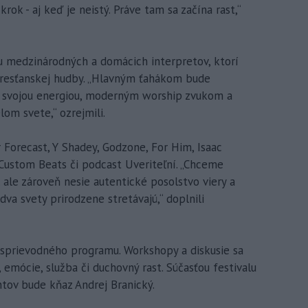
krok - aj keď je neistý. Práve tam sa začína rast,“
 medzinárodných a domácich interpretov, ktorí
kresťanskej hudby. „Hlavným ťahákom bude
 svojou energiou, moderným worship zvukom a
m svete,“ ozrejmili.
 Forecast, Y Shadey, Godzone, For Him, Isaac
Custom Beats či podcast Uveriteľní. „Chceme
 ale zároveň nesie autentické posolstvo viery a
dva svety prirodzene stretávajú,“ doplnili
sprievodného programu. Workshopy a diskusie sa
 emócie, služba či duchovný rast. Súčasťou festivalu
tov bude kňaz Andrej Branický.