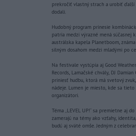
prekročiť vlastný strach a urobiť ďalší 
dodali.
Hudobný program prinesie kombináciu
patria medzi výrazné mená súčasnej 
austrálska kapela Planetboom, známa
silným dosahom medzi mladými po celo
Na festivale vystúpia aj Good Weather
Records, Lamačské chvály, DJ Damian 
priniesť hudbu, ktorá má svetový zvuk,
nádeje. Lumen je miesto, kde sa tieto 
organizátori.
Téma „LEVEL UP!“ sa premietne aj do 
zamerajú na témy ako vzťahy, identita,
budú aj sväté omše. Jedným z celebran