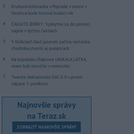
3
Kruhová križovatka v Poprade v smere z
Hozelca bude hotová budúci rok
4
ČAKAJTE BÚRKY: Vyskytnú sa do polnoci
najmä v týchto častiach
5
V Košiciach Nad jazerom začína výstavba
chodníka,otvorili aj pumptrack
6
Na kúpalisku Diakovce UNIKALA LÁTKA,
osem ľudí skončilo v nemocnici
7
Twente deklasovalo DAC 6:0 v prvom
zápase 3. predkola
Najnovšie správy
na Teraz.sk
ZOBRAZIŤ NAJNOVŠIE SPRÁVY