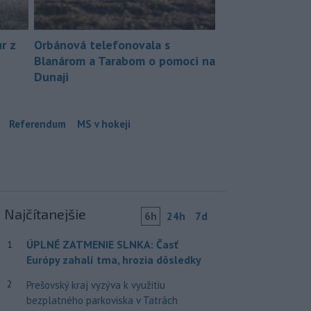
r z
Orbánová telefonovala s
Blanárom a Tarabom o pomoci na
Dunaji
Referendum
MS v hokeji
Najčítanejšie
6h
24h
7d
ÚPLNÉ ZATMENIE SLNKA: Časť
1
Európy zahalí tma, hrozia dôsledky
2
Prešovský kraj vyzýva k využitiu
bezplatného parkoviska v Tatrách