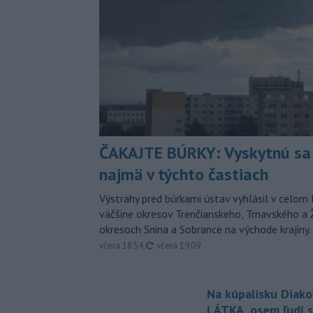
ČAKAJTE BÚRKY: Vyskytnú sa 
najmä v týchto častiach
Výstrahy pred búrkami ústav vyhlásil v celom 
väčšine okresov Trenčianskeho, Trnavského a Ž
okresoch Snina a Sobrance na východe krajiny.
aktualizované
včera 18:54
,
včera 19:09
Na kúpalisku Diak
LÁTKA, osem ľudí s