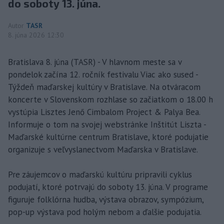
do soboty 13. júna.
Autor
TASR
8. júna 2026 12:30
Bratislava 8. júna (TASR) - V hlavnom meste sa v
pondelok začína 12. ročník festivalu Viac ako sused -
Týždeň maďarskej kultúry v Bratislave. Na otváracom
koncerte v Slovenskom rozhlase so začiatkom o 18.00 h
vystúpia Lisztes Jenő Cimbalom Project & Palya Bea.
Informuje o tom na svojej webstránke Inštitút Liszta -
Maďarské kultúrne centrum Bratislave, ktoré podujatie
organizuje s veľvyslanectvom Maďarska v Bratislave.
Pre záujemcov o maďarskú kultúru pripravili cyklus
podujatí, ktoré potrvajú do soboty 13. júna. V programe
figuruje folklórna hudba, výstava obrazov, sympózium,
pop-up výstava pod holým nebom a ďalšie podujatia.