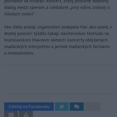
pozvánke na otvárací koncert, ktorý ponúkne hudobný
dialóg medzi spevom a cimbalom
„plný vášne, slobody a
hlbokých emócií“
.
Ako ďalej avizujú organizátori podujatia Viac ako sused, v
druhej polovici týždňa čakajú návštevníkov festivalu na
bratislavskom Hlavnom námestí koncerty obľúbených
maďarských interpretov a jarmok maďarských farmárov
a remeselníkov.
Zdieľaj na Facebooku