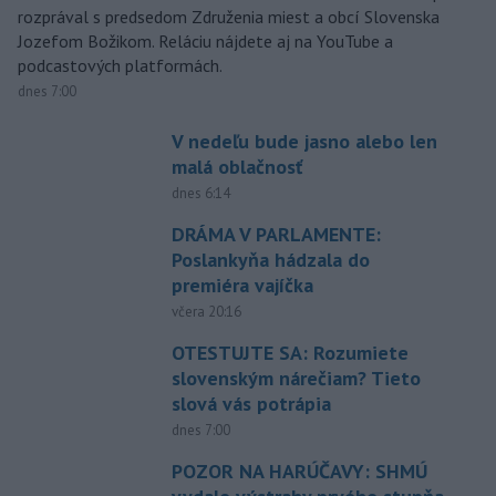
rozprával s predsedom Združenia miest a obcí Slovenska
Jozefom Božikom. Reláciu nájdete aj na YouTube a
podcastových platformách.
dnes 7:00
V nedeľu bude jasno alebo len
malá oblačnosť
dnes 6:14
DRÁMA V PARLAMENTE:
Poslankyňa hádzala do
premiéra vajíčka
včera 20:16
OTESTUJTE SA: Rozumiete
slovenským nárečiam? Tieto
slová vás potrápia
dnes 7:00
POZOR NA HARÚČAVY: SHMÚ