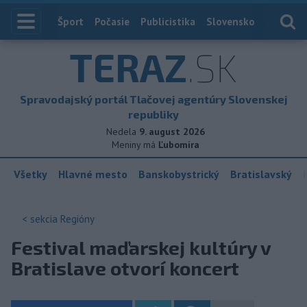
Index
Šport
Počasie
Publicistika
Slovensko
Zahranič
TERAZ
.SK
Spravodajský portál Tlačovej agentúry Slovenskej
republiky
Nedela
9. august 2026
Meniny má
Ľubomíra
Všetky
Hlavné mesto
Banskobystrický
Bratislavský
< sekcia
Regióny
Festival maďarskej kultúry v
Bratislave otvorí koncert