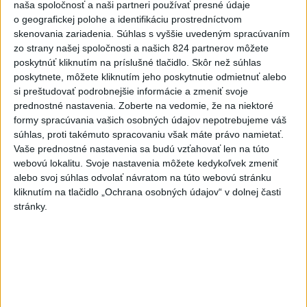
naša spoločnosť a naši partneri používať presné údaje
6h
24h
7d
o geografickej polohe a identifikáciu prostredníctvom
skenovania zariadenia. Súhlas s vyššie uvedeným spracúvaním
DRÁMA V PARLAMENTE: Poslankyňa
1
zo strany našej spoločnosti a našich 824 partnerov môžete
hádzala do premiéra vajíčka
poskytnúť kliknutím na príslušné tlačidlo. Skôr než súhlas
poskytnete, môžete kliknutím jeho poskytnutie odmietnuť alebo
2
SMRŤ V HORÁCH: V Západných Tatrách zomrel 76-ročný
si preštudovať podrobnejšie informácie a zmeniť svoje
prednostné nastavenia.
Zoberte na vedomie, že na niektoré
turista
formy spracúvania vašich osobných údajov nepotrebujeme váš
3
VEĽKÁ PREDPOVEĎ POČASIA: Extrémne horúčavy
súhlas, proti takémuto spracovaniu však máte právo namietať.
Vaše prednostné nastavenia sa budú vzťahovať len na túto
ustúpili. Alebo žeby nie?
webovú lokalitu. Svoje nastavenia môžete kedykoľvek zmeniť
4
Prešov remizoval v domácom dueli 3. kola s Liptovským
alebo svoj súhlas odvolať návratom na túto webovú stránku
kliknutím na tlačidlo „Ochrana osobných údajov“ v dolnej časti
Mikulášom
stránky.
5
Typ dronu, ktorý vybuchol v Bulharsku, využíva ukrajinská
armáda
6
Fico: Suchá musia viesť k razantnejšej ochrane vody na
Slovensku
7