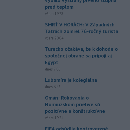
vydalo výstrahy prvého stupňa
pred teplom
včera 19:28
SMRŤ V HORÁCH: V Západných
Tatrách zomrel 76-ročný turista
včera 20:04
Turecko očakáva, že k dohode o
spoločnej obrane sa pripojí aj
Egypt
dnes 7:06
Ľubomíra je kolegiálna
dnes 6:45
Omán: Rokovania o
Hormuzskom prielive sú
pozitívne a konštruktívne
včera 19:24
FIFA odsúdila kontroverzné