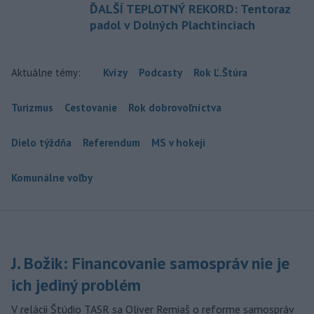
ĎALŠÍ TEPLOTNÝ REKORD: Tentoraz
padol v Dolných Plachtinciach
Aktuálne témy:
Kvízy
Podcasty
Rok Ľ.Štúra
Turizmus
Cestovanie
Rok dobrovoľníctva
Dielo týždňa
Referendum
MS v hokeji
Komunálne voľby
J. Božik: Financovanie samospráv nie je
ich jediný problém
V relácii Štúdio TASR sa Oliver Remiaš o reforme samospráv