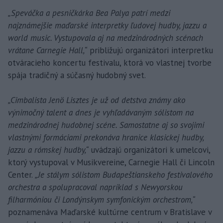
„Speváčka a pesničkárka Bea Palya patrí medzi
najznámejšie maďarské interpretky ľudovej hudby, jazzu a
world music. Vystupovala aj na medzinárodných scénach
vrátane Carnegie Hall,“
približujú organizátori interpretku
otváracieho koncertu festivalu, ktorá vo vlastnej tvorbe
spája tradičný a súčasný hudobný svet.
„Cimbalista Jenö Lisztes je už od detstva známy ako
výnimočný talent a dnes je vyhľadávaným sólistom na
medzinárodnej hudobnej scéne. Samostatne aj so svojimi
vlastnými formáciami prekonáva hranice klasickej hudby,
jazzu a rómskej hudby,“
uvádzajú organizátori k umelcovi,
ktorý vystupoval v Musikvereine, Carnegie Hall či Lincoln
Center.
„Je stálym sólistom Budapeštianskeho festivalového
orchestra a spolupracoval napríklad s Newyorskou
filharmóniou či Londýnskym symfonickým orchestrom,“
poznamenáva Maďarské kultúrne centrum v Bratislave v