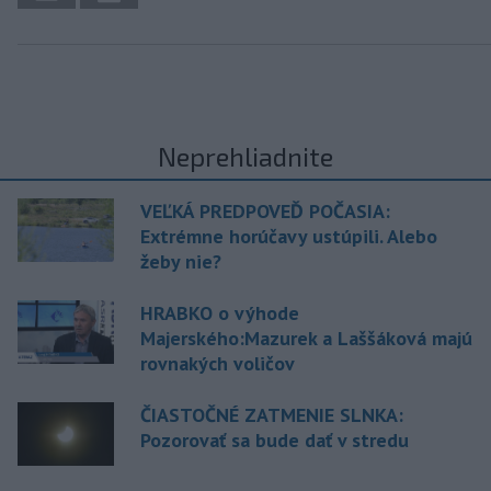
Neprehliadnite
VEĽKÁ PREDPOVEĎ POČASIA:
Extrémne horúčavy ustúpili. Alebo
žeby nie?
HRABKO o výhode
Majerského:Mazurek a Laššáková majú
rovnakých voličov
ČIASTOČNÉ ZATMENIE SLNKA:
Pozorovať sa bude dať v stredu