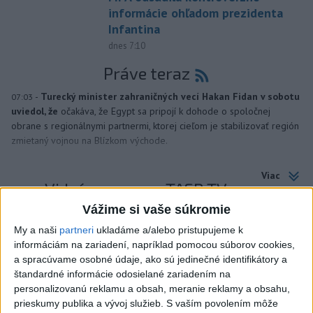
informácie ohľadom prezidenta
Infantina
dnes 7:10
Práve teraz
-
Turecký minister zahraničných vecí Hakan Fidan v sobotu
07:03
uviedol, že
očakáva, že Egypt sa pripojí k dohode o spoločnej
obrane s regionálnymi partnermi, ktorej cieľom je stabilizovať región
zmietaný vojnou na Blízkom východe.
Viac
Videá a prenosy TASR TV
Vážime si vaše súkromie
Deväť Slovákov zabojuje na ME v Paríži
My a naši
partneri
ukladáme a/alebo pristupujeme k
o čo najlepšie výsledky
informáciám na zariadení, napríklad pomocou súborov cookies,
a spracúvame osobné údaje, ako sú jedinečné identifikátory a
štandardné informácie odosielané zariadením na
Viac
personalizovanú reklamu a obsah, meranie reklamy a obsahu,
Najčítanejšie
prieskumy publika a vývoj služieb.
S vaším povolením môže