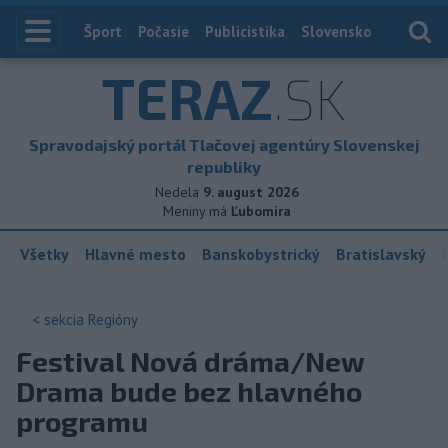
Index
Šport
Počasie
Publicistika
Slovensko
Zahranič
TERAZ
.SK
Spravodajský portál Tlačovej agentúry Slovenskej
republiky
Nedela
9. august 2026
Meniny má
Ľubomíra
Všetky
Hlavné mesto
Banskobystrický
Bratislavský
< sekcia
Regióny
Festival Nová dráma/New
Drama bude bez hlavného
programu