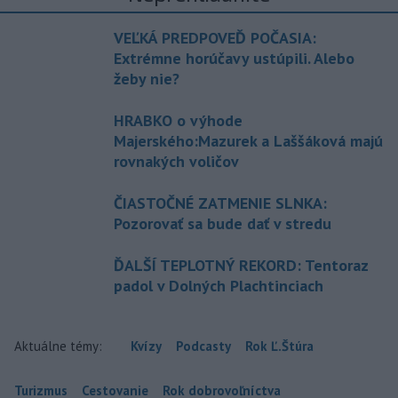
VEĽKÁ PREDPOVEĎ POČASIA:
Extrémne horúčavy ustúpili. Alebo
žeby nie?
HRABKO o výhode
Majerského:Mazurek a Laššáková majú
rovnakých voličov
ČIASTOČNÉ ZATMENIE SLNKA:
Pozorovať sa bude dať v stredu
ĎALŠÍ TEPLOTNÝ REKORD: Tentoraz
padol v Dolných Plachtinciach
Aktuálne témy:
Kvízy
Podcasty
Rok Ľ.Štúra
Turizmus
Cestovanie
Rok dobrovoľníctva