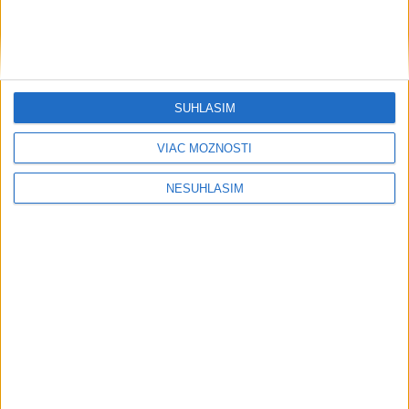
Šport
SÚHLASÍM
VIAC MOŽNOSTÍ
....
NESÚHLASÍM
....