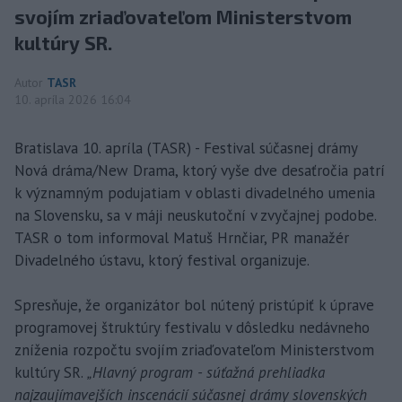
svojím zriaďovateľom Ministerstvom
kultúry SR.
Autor
TASR
10. apríla 2026 16:04
Bratislava 10. apríla (TASR) - Festival súčasnej drámy
Nová dráma/New Drama, ktorý vyše dve desaťročia patrí
k významným podujatiam v oblasti divadelného umenia
na Slovensku, sa v máji neuskutoční v zvyčajnej podobe.
TASR o tom informoval Matuš Hrnčiar, PR manažér
Divadelného ústavu, ktorý festival organizuje.
Spresňuje, že organizátor bol nútený pristúpiť k úprave
programovej štruktúry festivalu v dôsledku nedávneho
zníženia rozpočtu svojím zriaďovateľom Ministerstvom
kultúry SR.
„Hlavný program - súťažná prehliadka
najzaujímavejších inscenácií súčasnej drámy slovenských