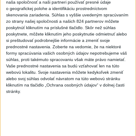
naša spoločnosť a naši partneri používať presné údaje
Ľubomíra je kolegiálna
o geografickej polohe a identifikáciu prostredníctvom
skenovania zariadenia. Súhlas s vyššie uvedeným spracúvaním
dnes 6:45
zo strany našej spoločnosti a našich 824 partnerov môžete
poskytnúť kliknutím na príslušné tlačidlo. Skôr než súhlas
poskytnete, môžete kliknutím jeho poskytnutie odmietnuť alebo
FIFA odsúdila kontroverzné
si preštudovať podrobnejšie informácie a zmeniť svoje
informácie ohľadom prezidenta
prednostné nastavenia.
Zoberte na vedomie, že na niektoré
Infantina
formy spracúvania vašich osobných údajov nepotrebujeme váš
dnes 7:10
súhlas, proti takémuto spracovaniu však máte právo namietať.
Vaše prednostné nastavenia sa budú vzťahovať len na túto
Práve teraz
webovú lokalitu. Svoje nastavenia môžete kedykoľvek zmeniť
alebo svoj súhlas odvolať návratom na túto webovú stránku
-
Pri výbuchu jadrovej bomby v japonskom meste Nagasaki
08:19
kliknutím na tlačidlo „Ochrana osobných údajov“ v dolnej časti
9. augusta 1945
zomrelo bezprostredne približne 39.000 ľudí, do
stránky.
konca roka potom podľa odhadov až okolo 60.000-80.000. V
rozhovore pri príležitosti 81. výročia tejto udalosti to uviedol jadrový
fyzik Venhart.
Viac
Videá a prenosy TASR TV