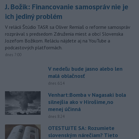
J. Božik: Financovanie samospráv nie je
ich jediný problém
V relácii Štúdio TASR sa Oliver Remiaš o reforme samospráv
rozprával s predsedom Združenia miest a obcí Slovenska
Jozefom Božikom. Reláciu nájdete aj na YouTube a
podcastových platformách.
dnes 7:00
V nedeľu bude jasno alebo len
malá oblačnosť
dnes 6:14
Venhart:Bomba v Nagasaki bola
silnejšia ako v Hirošime,no
menej účinná
dnes 8:24
OTESTUJTE SA: Rozumiete
slovenským nárečiam? Tieto