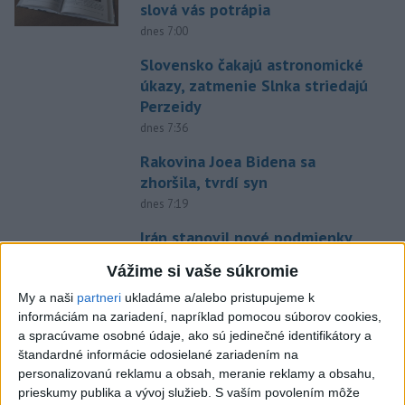
slová vás potrápia
dnes 7:00
Slovensko čakajú astronomické
úkazy, zatmenie Slnka striedajú
Perzeidy
dnes 7:36
Rakovina Joea Bidena sa
zhoršila, tvrdí syn
dnes 7:19
Irán stanovil nové podmienky
na obnovenie plavby cez
Vážime si vaše súkromie
Hormuzský prieliv
My a naši
partneri
ukladáme a/alebo pristupujeme k
dnes 7:15
informáciám na zariadení, napríklad pomocou súborov cookies,
Turecko očakáva, že k dohode o
a spracúvame osobné údaje, ako sú jedinečné identifikátory a
spoločnej obrane sa pripojí aj
štandardné informácie odosielané zariadením na
Egypt
personalizovanú reklamu a obsah, meranie reklamy a obsahu,
prieskumy publika a vývoj služieb.
S vaším povolením môže
dnes 7:06