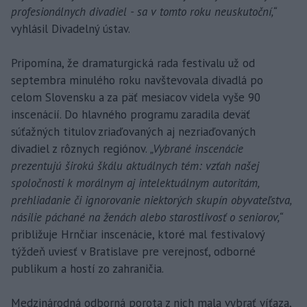
profesionálnych divadiel - sa v tomto roku neuskutoční,“
vyhlásil Divadelný ústav.
Pripomína, že dramaturgická rada festivalu už od
septembra minulého roku navštevovala divadlá po
celom Slovensku a za päť mesiacov videla vyše 90
inscenácií. Do hlavného programu zaradila deväť
súťažných titulov zriaďovaných aj nezriaďovaných
divadiel z rôznych regiónov.
„Vybrané inscenácie
prezentujú širokú škálu aktuálnych tém: vzťah našej
spoločnosti k morálnym aj intelektuálnym autoritám,
prehliadanie či ignorovanie niektorých skupín obyvateľstva,
násilie páchané na ženách alebo starostlivosť o seniorov,“
približuje Hrnčiar inscenácie, ktoré mal festivalový
týždeň uviesť v Bratislave pre verejnosť, odborné
publikum a hostí zo zahraničia.
Medzinárodná odborná porota z nich mala vybrať víťaza,