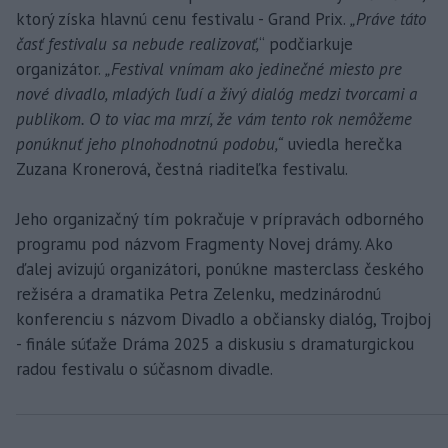
ktorý získa hlavnú cenu festivalu - Grand Prix.
„Práve táto
časť festivalu sa nebude realizovať,
“ podčiarkuje
organizátor.
„Festival vnímam ako jedinečné miesto pre
nové divadlo, mladých ľudí a živý dialóg medzi tvorcami a
publikom. O to viac ma mrzí, že vám tento rok nemôžeme
ponúknuť jeho plnohodnotnú podobu,“
uviedla herečka
Zuzana Kronerová, čestná riaditeľka festivalu.
Jeho organizačný tím pokračuje v prípravách odborného
programu pod názvom Fragmenty Novej drámy. Ako
ďalej avizujú organizátori, ponúkne masterclass českého
režiséra a dramatika Petra Zelenku, medzinárodnú
konferenciu s názvom Divadlo a občiansky dialóg, Trojboj
- finále súťaže Dráma 2025 a diskusiu s dramaturgickou
radou festivalu o súčasnom divadle.