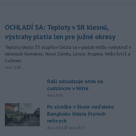
OCHLADÍ SA: Teploty v SR klesnú,
výstrahy platia len pre južné okresy
Teploty okolo 33 stupňov Celzia sa v piatok môžu vyskytnúť v
okresoch Komárno, Nové Zámky, Levice, Krupina, Veľký Krtíš a
Lučenec.
dnes 8:08
Raši odsudzuje útok na
cudzincov v Nitre
dnes 8:41
Po streľbe v škole neďaleko
Bangkoku hlásia štyroch
mŕtvych
aktualizované
dnes 6:34
,
dnes 8:13