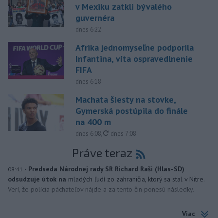
v Mexiku zatkli bývalého
guvernéra
dnes 6:22
Afrika jednomyseľne podporila
Infantina, víta ospravedlnenie
FIFA
dnes 6:18
Machata šiesty na stovke,
Gymerská postúpila do finále
na 400 m
aktualizované
dnes 6:08
,
dnes 7:08
Práve teraz
-
Predseda Národnej rady SR Richard Raši (Hlas-SD)
08:41
odsudzuje útok na
mladých ľudí zo zahraničia, ktorý sa stal v Nitre.
Verí, že polícia páchateľov nájde a za tento čin ponesú následky.
Viac