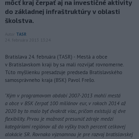
môcť kraj čerpať aj na investičné aktivity
do základnej infraštruktúry v oblasti
školstva.
Autor
TASR
24. februára 2013 13:24
Bratislava 24. februára (TASR) - Mestá a obce
v Bratislavskom kraji by sa mali rozvíjať rovnomerne.
Túto myšlienku presadzuje predseda Bratislavského
samosprávneho kraja (BSK) Pavol Frešo.
"Kým v programovom období 2007-2013 mohli mestá
a obce v BSK čerpať 100 miliónov eur, v rokoch 2014 až
2020 by to malo byť dvakrát viac, pričom existujú aj dve
flexibility. Prvou je možnosť presunúť zdroje medzi
kategóriami regiónov až do výšky troch percent celkovej
alokácie SR. Rovnako významnou je pre rozvoj bratislavskej