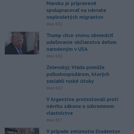
Maroko je pripravené
spolupracovať na návrate
neplnoletých migrantov
dnes 6:32
Trump chce znovu obmedziť
udeľovanie občianstva deťom
narodeným v USA
dnes 6:10
Zelenskyj: Vláda pomôže
poľnohospodárom, ktorých
zasiahli ruské útoky
dnes 6:12
V Argentíne protestovali proti
návrhu zákona o súkromnom
vlastníctve
dnes 8:17
V prípade zmiznutia študentov