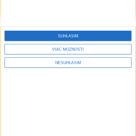
SÚHLASÍM
VIAC MOŽNOSTÍ
....
NESÚHLASÍM