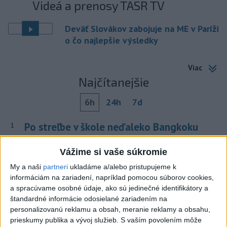
Videá a prenosy TASR TV
Deväť Slovákov zabojuje na ME v Paríži
o čo najlepšie výsledky
Viac
Najčítanejšie
6h
24h
7d
Po streľbe v škole neďaleko Bangkoku
1
hlásia štyroch mŕtvych
Vážime si vaše súkromie
2
Kruhová križovatka v Poprade v smere z Hozelca bude
My a naši
partneri
ukladáme a/alebo pristupujeme k
hotová budúci rok
informáciám na zariadení, napríklad pomocou súborov cookies,
a spracúvame osobné údaje, ako sú jedinečné identifikátory a
3
Prešovský kraj vyzýva k využitiu bezplatného parkoviska v
štandardné informácie odosielané zariadením na
Tatrách
personalizovanú reklamu a obsah, meranie reklamy a obsahu,
prieskumy publika a vývoj služieb.
S vaším povolením môže
4
ÚPLNÉ ZATMENIE SLNKA: Časť Európy zahalí tma,