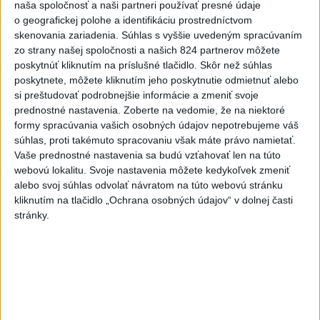
naša spoločnosť a naši partneri používať presné údaje
hrozia dôsledky
o geografickej polohe a identifikáciu prostredníctvom
skenovania zariadenia. Súhlas s vyššie uvedeným spracúvaním
5
V Košiciach Nad jazerom začína výstavba
zo strany našej spoločnosti a našich 824 partnerov môžete
chodníka,otvorili aj pumptrack
poskytnúť kliknutím na príslušné tlačidlo. Skôr než súhlas
poskytnete, môžete kliknutím jeho poskytnutie odmietnuť alebo
6
Historik Zajac: Územie Slovenska bolo jadrom poľsko-
si preštudovať podrobnejšie informácie a zmeniť svoje
uhorských vzťahov
prednostné nastavenia.
Zoberte na vedomie, že na niektoré
formy spracúvania vašich osobných údajov nepotrebujeme váš
7
Mesto Martin vypovedalo zmluvy na tri rozpracované
súhlas, proti takémuto spracovaniu však máte právo namietať.
investičné akcie
Vaše prednostné nastavenia sa budú vzťahovať len na túto
webovú lokalitu. Svoje nastavenia môžete kedykoľvek zmeniť
alebo svoj súhlas odvolať návratom na túto webovú stránku
Najnovšie správy na Teraz.sk
kliknutím na tlačidlo „Ochrana osobných údajov“ v dolnej časti
stránky.
Vyhlásenia
Priame prenosy z Národnej rady SR
Politika na sociálnych sieťach