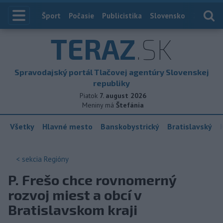
Index
Šport
Počasie
Publicistika
Slovensko
Zahranič
TERAZ
.SK
Spravodajský portál Tlačovej agentúry Slovenskej
republiky
Piatok
7. august 2026
Meniny má
Štefánia
Všetky
Hlavné mesto
Banskobystrický
Bratislavský
< sekcia
Regióny
P. Frešo chce rovnomerný
rozvoj miest a obcí v
Bratislavskom kraji