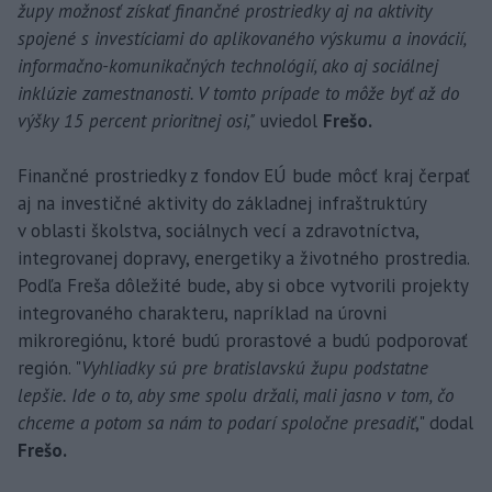
župy možnosť získať finančné prostriedky aj na aktivity
spojené s investíciami do aplikovaného výskumu a inovácií,
informačno-komunikačných technológií, ako aj sociálnej
inklúzie zamestnanosti. V tomto prípade to môže byť až do
výšky 15 percent prioritnej osi,"
uviedol
Frešo.
Finančné prostriedky z fondov EÚ bude môcť kraj čerpať
aj na investičné aktivity do základnej infraštruktúry
v oblasti školstva, sociálnych vecí a zdravotníctva,
integrovanej dopravy, energetiky a životného prostredia.
Podľa Freša dôležité bude, aby si obce vytvorili projekty
integrovaného charakteru, napríklad na úrovni
mikroregiónu, ktoré budú prorastové a budú podporovať
región. "
Vyhliadky sú pre bratislavskú župu podstatne
lepšie. Ide o to, aby sme spolu držali, mali jasno v tom, čo
chceme a potom sa nám to podarí spoločne presadiť
," dodal
Frešo.