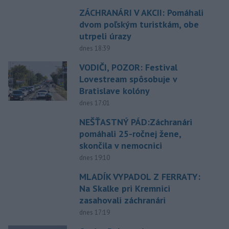
ZÁCHRANÁRI V AKCII: Pomáhali
dvom poľským turistkám, obe
utrpeli úrazy
dnes 18:39
VODIČI, POZOR: Festival
Lovestream spôsobuje v
Bratislave kolóny
dnes 17:01
NEŠŤASTNÝ PÁD:Záchranári
pomáhali 25-ročnej žene,
skončila v nemocnici
dnes 19:10
MLADÍK VYPADOL Z FERRATY:
Na Skalke pri Kremnici
zasahovali záchranári
dnes 17:19