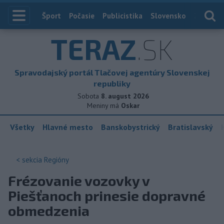
Index
Šport
Počasie
Publicistika
Slovensko
Zahranič
TERAZ
.SK
Spravodajský portál Tlačovej agentúry Slovenskej
republiky
Sobota
8. august 2026
Meniny má
Oskar
Všetky
Hlavné mesto
Banskobystrický
Bratislavský
< sekcia
Regióny
Frézovanie vozovky v
Piešťanoch prinesie dopravné
obmedzenia