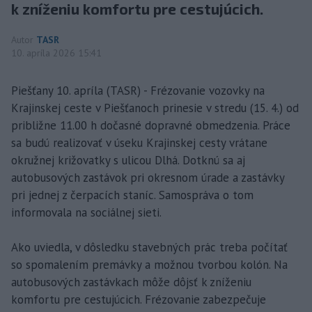
k zníženiu komfortu pre cestujúcich.
Autor
TASR
10. apríla 2026 15:41
Piešťany 10. apríla (TASR) - Frézovanie vozovky na
Krajinskej ceste v Piešťanoch prinesie v stredu (15. 4.) od
približne 11.00 h dočasné dopravné obmedzenia. Práce
sa budú realizovať v úseku Krajinskej cesty vrátane
okružnej križovatky s ulicou Dlhá. Dotknú sa aj
autobusových zastávok pri okresnom úrade a zastávky
pri jednej z čerpacích staníc. Samospráva o tom
informovala na sociálnej sieti.
Ako uviedla, v dôsledku stavebných prác treba počítať
so spomalením premávky a možnou tvorbou kolón. Na
autobusových zastávkach môže dôjsť k zníženiu
komfortu pre cestujúcich. Frézovanie zabezpečuje