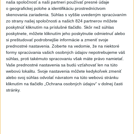
naša spoločnosť a naši partneri používať presné údaje
6
DRÁMA V PARLAMENTE: Poslankyňa hádzala do
o geografickej polohe a identifikáciu prostredníctvom
premiéra vajíčka
skenovania zariadenia. Súhlas s vyššie uvedeným spracúvaním
zo strany našej spoločnosti a našich 824 partnerov môžete
7
V časti Košice-Krásna otvorili park pomenovaný po
poskytnúť kliknutím na príslušné tlačidlo. Skôr než súhlas
kňazovi Semivanovi
poskytnete, môžete kliknutím jeho poskytnutie odmietnuť alebo
si preštudovať podrobnejšie informácie a zmeniť svoje
Najnovšie správy na Teraz.sk
prednostné nastavenia.
Zoberte na vedomie, že na niektoré
formy spracúvania vašich osobných údajov nepotrebujeme váš
Vyhlásenia
súhlas, proti takémuto spracovaniu však máte právo namietať.
Vaše prednostné nastavenia sa budú vzťahovať len na túto
Priame prenosy z Národnej rady SR
webovú lokalitu. Svoje nastavenia môžete kedykoľvek zmeniť
alebo svoj súhlas odvolať návratom na túto webovú stránku
kliknutím na tlačidlo „Ochrana osobných údajov“ v dolnej časti
stránky.
Politika na sociálnych sieťach
Zobraziť viac
Info
Najnovšie videá
Najsledovanejšie videá