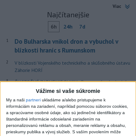
Viac
Najčítanejšie
6h
24h
7d
Do Bulharska vnikol dron a vybuchol v
1
blízkosti hraníc s Rumunskom
2
V blízkosti Vojenského technického a skúšobného ústavu
Záhorie HORÍ
3
ČIASTOČNÉ ZATMENIE SLNKA: Pozorovať sa bude dať v
stredu
Vážime si vaše súkromie
My a naši
partneri
ukladáme a/alebo pristupujeme k
4
Prehliadka Smoleníc predstaví hradisko, zámok i prírodu
informáciám na zariadení, napríklad pomocou súborov cookies,
Malých Karpát
a spracúvame osobné údaje, ako sú jedinečné identifikátory a
štandardné informácie odosielané zariadením na
5
Očovská folklórna hruda tradične privítala domáce
personalizovanú reklamu a obsah, meranie reklamy a obsahu,
folklórne kolektívy
prieskumy publika a vývoj služieb.
S vaším povolením môže