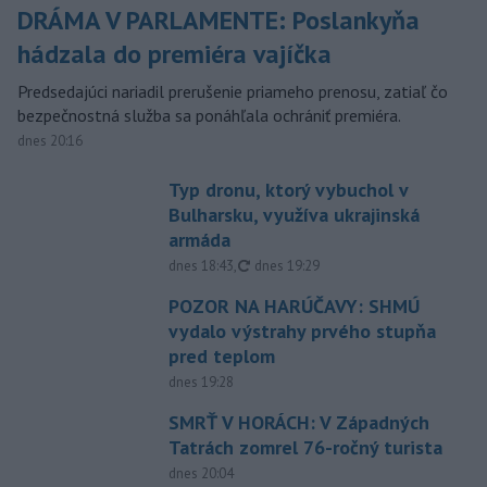
DRÁMA V PARLAMENTE: Poslankyňa
hádzala do premiéra vajíčka
Predsedajúci nariadil prerušenie priameho prenosu, zatiaľ čo
bezpečnostná služba sa ponáhľala ochrániť premiéra.
dnes 20:16
Typ dronu, ktorý vybuchol v
Bulharsku, využíva ukrajinská
armáda
aktualizované
dnes 18:43
,
dnes 19:29
POZOR NA HARÚČAVY: SHMÚ
vydalo výstrahy prvého stupňa
pred teplom
dnes 19:28
SMRŤ V HORÁCH: V Západných
Tatrách zomrel 76-ročný turista
dnes 20:04