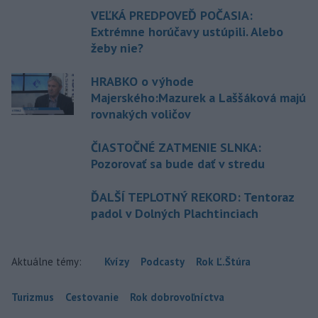
VEĽKÁ PREDPOVEĎ POČASIA:
Extrémne horúčavy ustúpili. Alebo
žeby nie?
HRABKO o výhode
Majerského:Mazurek a Laššáková majú
rovnakých voličov
ČIASTOČNÉ ZATMENIE SLNKA:
Pozorovať sa bude dať v stredu
ĎALŠÍ TEPLOTNÝ REKORD: Tentoraz
padol v Dolných Plachtinciach
Aktuálne témy:
Kvízy
Podcasty
Rok Ľ.Štúra
Turizmus
Cestovanie
Rok dobrovoľníctva