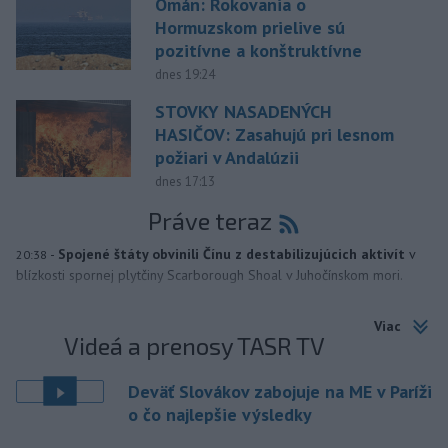
Omán: Rokovania o
Hormuzskom prielive sú
pozitívne a konštruktívne
dnes 19:24
STOVKY NASADENÝCH
HASIČOV: Zasahujú pri lesnom
požiari v Andalúzii
dnes 17:13
Práve teraz
-
Spojené štáty obvinili Čínu z destabilizujúcich aktivít
v
20:38
blízkosti spornej plytčiny Scarborough Shoal v Juhočínskom mori.
Viac
Videá a prenosy TASR TV
Deväť Slovákov zabojuje na ME v Paríži
o čo najlepšie výsledky