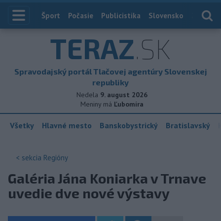
Index
Šport
Počasie
Publicistika
Slovensko
Zahranič
TERAZ
.SK
Spravodajský portál Tlačovej agentúry Slovenskej
republiky
Nedela
9. august 2026
Meniny má
Ľubomíra
Všetky
Hlavné mesto
Banskobystrický
Bratislavský
< sekcia
Regióny
Galéria Jána Koniarka v Trnave
uvedie dve nové výstavy