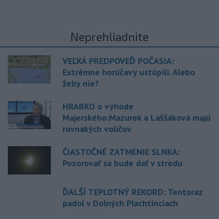
Neprehliadnite
VEĽKÁ PREDPOVEĎ POČASIA:
Extrémne horúčavy ustúpili. Alebo
žeby nie?
HRABKO o výhode
Majerského:Mazurek a Laššáková majú
rovnakých voličov
ČIASTOČNÉ ZATMENIE SLNKA:
Pozorovať sa bude dať v stredu
ĎALŠÍ TEPLOTNÝ REKORD: Tentoraz
padol v Dolných Plachtinciach