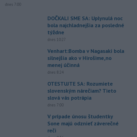
dnes 7:00
DOČKALI SME SA: Uplynulá noc
bola najchladnejšia za posledné
týždne
dnes 10:27
Venhart:Bomba v Nagasaki bola
silnejšia ako v Hirošime,no
menej účinná
dnes 8:24
OTESTUJTE SA: Rozumiete
slovenským nárečiam? Tieto
slová vás potrápia
dnes 7:00
V prípade únosu študentky
Sone majú odznieť záverečné
reči