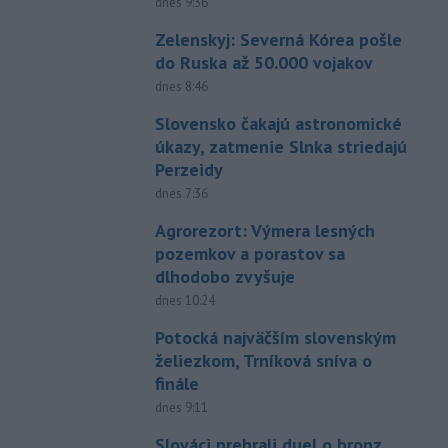
dnes 9:36
Zelenskyj: Severná Kórea pošle
do Ruska až 50.000 vojakov
dnes 8:46
Slovensko čakajú astronomické
úkazy, zatmenie Slnka striedajú
Perzeidy
dnes 7:36
Agrorezort: Výmera lesných
pozemkov a porastov sa
dlhodobo zvyšuje
dnes 10:24
Potocká najväčším slovenským
želiezkom, Trníková sníva o
finále
dnes 9:11
Slováci prehrali duel o bronz,