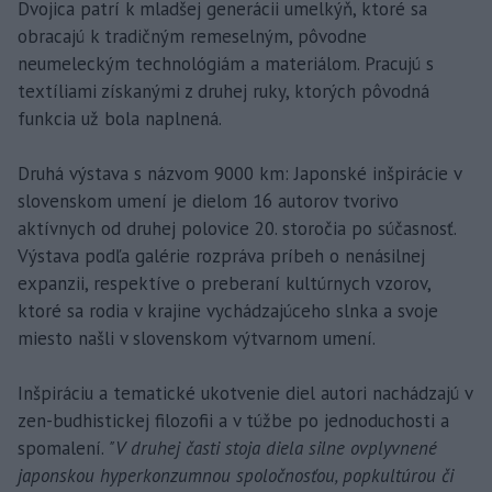
Dvojica patrí k mladšej generácii umelkýň, ktoré sa
obracajú k tradičným remeselným, pôvodne
neumeleckým technológiám a materiálom. Pracujú s
textíliami získanými z druhej ruky, ktorých pôvodná
funkcia už bola naplnená.
Druhá výstava s názvom 9000 km: Japonské inšpirácie v
slovenskom umení je dielom 16 autorov tvorivo
aktívnych od druhej polovice 20. storočia po súčasnosť.
Výstava podľa galérie rozpráva príbeh o nenásilnej
expanzii, respektíve o preberaní kultúrnych vzorov,
ktoré sa rodia v krajine vychádzajúceho slnka a svoje
miesto našli v slovenskom výtvarnom umení.
Inšpiráciu a tematické ukotvenie diel autori nachádzajú v
zen-budhistickej filozofii a v túžbe po jednoduchosti a
spomalení.
"V druhej časti stoja diela silne ovplyvnené
japonskou hyperkonzumnou spoločnosťou, popkultúrou či