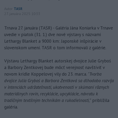
Autor
TASR
27. januára 2025 10:33
Trnava 27. januára (TASR) - Galéria Jána Koniarka v Trnave
uvedie v piatok (31. 1.) dve nové výstavy s názvami
Lethargy Blanket a 9000 km: Japonské inšpirácie v
slovenskom umení. TASR o tom informovali z galérie.
Výstavu Lethargy Blanket autorskej dvojice Julie Gryboś
a Barbory Zentkovej bude môcť verejnosť navštíviť v
novom krídle Koppelovej vily do 23. marca.
"Tvorba
dvojice Julia Gryboś a Barbora Zentková sa dlhodobo rozvíja
v intenciách udržateľnosti, ukotvenosti v skúmaní rôznych
materiálnych rovín, recyklácie, upcyklácie, návratu k
tradičným textilným technikám a rukodielnosti,
" priblížila
galéria.