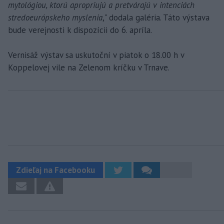
mytológiou, ktorú apropriujú a pretvárajú v intenciách
stredoeurópskeho myslenia
," dodala galéria. Táto výstava
bude verejnosti k dispozícii do 6. apríla.
Vernisáž výstav sa uskutoční v piatok o 18.00 h v
Koppelovej vile na Zelenom kríčku v Trnave.
Zdieľaj na Facebooku