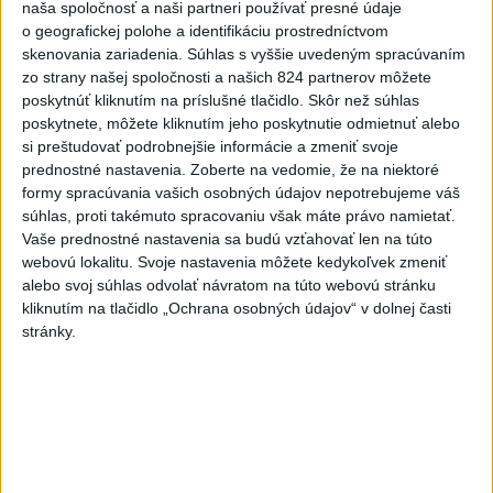
naša spoločnosť a naši partneri používať presné údaje
DRÁMA V PARLAMENTE: Poslankyňa
1
o geografickej polohe a identifikáciu prostredníctvom
hádzala do premiéra vajíčka
skenovania zariadenia. Súhlas s vyššie uvedeným spracúvaním
zo strany našej spoločnosti a našich 824 partnerov môžete
2
Festival Lovestream 2026 pokračuje, druhý deň zakončil
poskytnúť kliknutím na príslušné tlačidlo. Skôr než súhlas
poskytnete, môžete kliknutím jeho poskytnutie odmietnuť alebo
Robbie Williams
si preštudovať podrobnejšie informácie a zmeniť svoje
3
Skončili ďalšie desiatky menších pôšt, samosprávam sa
prednostné nastavenia.
Zoberte na vedomie, že na niektoré
formy spracúvania vašich osobných údajov nepotrebujeme váš
to nepáči
súhlas, proti takémuto spracovaniu však máte právo namietať.
4
SMRŤ V HORÁCH: V Západných Tatrách zomrel 76-ročný
Vaše prednostné nastavenia sa budú vzťahovať len na túto
webovú lokalitu. Svoje nastavenia môžete kedykoľvek zmeniť
turista
alebo svoj súhlas odvolať návratom na túto webovú stránku
5
VEĽKÁ PREDPOVEĎ POČASIA: Extrémne horúčavy
kliknutím na tlačidlo „Ochrana osobných údajov“ v dolnej časti
stránky.
ustúpili. Alebo žeby nie?
6
Prešov remizoval v domácom dueli 3. kola s Liptovským
Mikulášom
7
OTESTUJTE SA: Rozumiete slovenským nárečiam? Tieto
slová vás potrápia