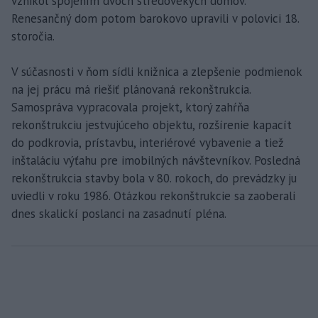
vznikol spojením dvoch stredovekých domov.
Renesančný dom potom barokovo upravili v polovici 18.
storočia.
V súčasnosti v ňom sídli knižnica a zlepšenie podmienok
na jej prácu má riešiť plánovaná rekonštrukcia.
Samospráva vypracovala projekt, ktorý zahŕňa
rekonštrukciu jestvujúceho objektu, rozšírenie kapacít
do podkrovia, prístavbu, interiérové vybavenie a tiež
inštaláciu výťahu pre imobilných návštevníkov. Posledná
rekonštrukcia stavby bola v 80. rokoch, do prevádzky ju
uviedli v roku 1986. Otázkou rekonštrukcie sa zaoberali
dnes skalickí poslanci na zasadnutí pléna.