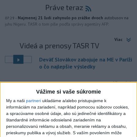
Práve teraz
-
Najmenej 21 ľudí zahynulo po zrážke dvoch
autobusov na
07:29
juhu Nigeru. TASR o tom píše podľa správy agentúry AFP.
Viac
Videá a prenosy TASR TV
Deväť Slovákov zabojuje na ME v Paríži
o čo najlepšie výsledky
Viac
Najčítanejšie
Vážime si vaše súkromie
My a naši
partneri
ukladáme a/alebo pristupujeme k
6h
24h
7d
informáciám na zariadení, napríklad pomocou súborov cookies,
a spracúvame osobné údaje, ako sú jedinečné identifikátory a
DRÁMA V PARLAMENTE: Poslankyňa
1
štandardné informácie odosielané zariadením na
hádzala do premiéra vajíčka
personalizovanú reklamu a obsah, meranie reklamy a obsahu,
prieskumy publika a vývoj služieb.
S vaším povolením môže