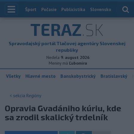
Index
Šport
Počasie
Publicistika
Slovensko
Zahranič
TERAZ
.SK
Spravodajský portál Tlačovej agentúry Slovenskej
republiky
Nedela
9. august 2026
Meniny má
Ľubomíra
Všetky
Hlavné mesto
Banskobystrický
Bratislavský
< sekcia
Regióny
Opravia Gvadániho kúriu, kde
sa zrodil skalický trdelník