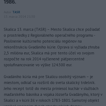
1986.
Autor
TASR
13. marca 2014 21:30
Skalica 13. marca (TASR) – Mesto Skalica chce požiadať
o prostriedky z Regionálneho operačného programu -
Posilnenie kultúrneho potenciálu regiónov na
rekonštrukciu Gvadániho kúrie. Oprava si vyžiada zhruba
2,5 milióna eur, Skalica má pre tento účel vo svojom
rozpočte na rok 2014 vyčlenené päťpercentné
spolufinancovanie vo výške 124.500 eur.
Gvadániho kúria má pre Skalicu osobitý význam – je
miestom, odkiaľ sa rozšíril do sveta skalický trdelník.
Jeho recept totiž do mesta priniesol kuchár v službách
maďarského básnika a vojaka Józsefa Gvadányiho, ktorý v
Skalici a v kúrii žil v rokoch 1783-1801. Samotný objekt