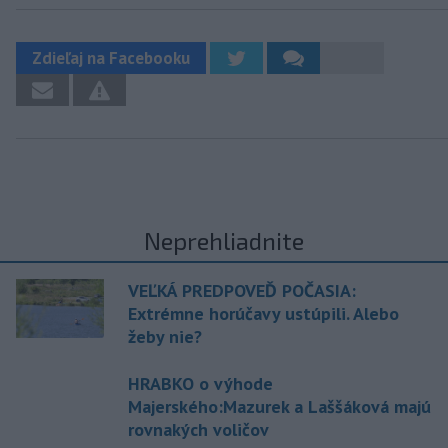
Zdieľaj na Facebooku
Neprehliadnite
VEĽKÁ PREDPOVEĎ POČASIA:
Extrémne horúčavy ustúpili. Alebo
žeby nie?
HRABKO o výhode
Majerského:Mazurek a Laššáková majú
rovnakých voličov