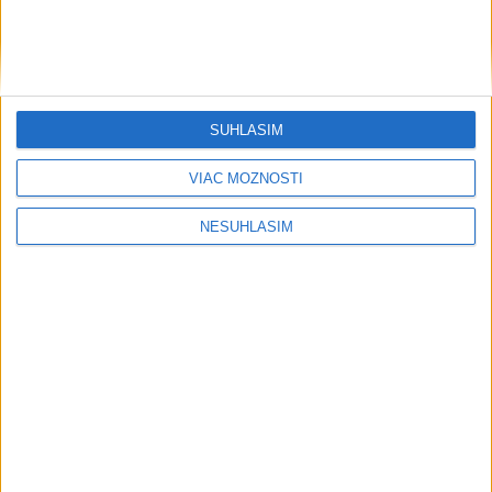
SÚHLASÍM
VIAC MOŽNOSTÍ
NESÚHLASÍM
....