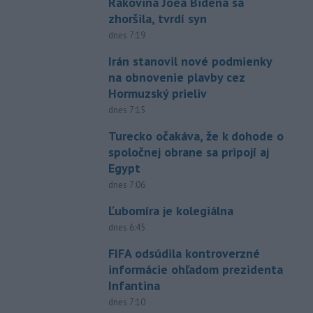
Rakovina Joea Bidena sa
zhoršila, tvrdí syn
dnes 7:19
Irán stanovil nové podmienky
na obnovenie plavby cez
Hormuzský prieliv
dnes 7:15
Turecko očakáva, že k dohode o
spoločnej obrane sa pripojí aj
Egypt
dnes 7:06
Ľubomíra je kolegiálna
dnes 6:45
FIFA odsúdila kontroverzné
informácie ohľadom prezidenta
Infantina
dnes 7:10