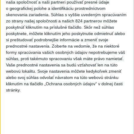
2
naša spoločnosť a naši partneri používať presné údaje
SMRŤ V HORÁCH: V Západných Tatrách zomrel 76-ročný
o geografickej polohe a identifikáciu prostredníctvom
turista
skenovania zariadenia. Súhlas s vyššie uvedeným spracúvaním
3
zo strany našej spoločnosti a našich 824 partnerov môžete
VEĽKÁ PREDPOVEĎ POČASIA: Extrémne horúčavy
poskytnúť kliknutím na príslušné tlačidlo. Skôr než súhlas
ustúpili. Alebo žeby nie?
poskytnete, môžete kliknutím jeho poskytnutie odmietnuť alebo
4
si preštudovať podrobnejšie informácie a zmeniť svoje
Skončili ďalšie desiatky menších pôšt, samosprávam sa
prednostné nastavenia.
Zoberte na vedomie, že na niektoré
to nepáči
formy spracúvania vašich osobných údajov nepotrebujeme váš
5
súhlas, proti takémuto spracovaniu však máte právo namietať.
Prešov remizoval v domácom dueli 3. kola s Liptovským
Vaše prednostné nastavenia sa budú vzťahovať len na túto
Mikulášom
webovú lokalitu. Svoje nastavenia môžete kedykoľvek zmeniť
6
alebo svoj súhlas odvolať návratom na túto webovú stránku
Futbalisti Ružomberka podľahli Podbrezovej v 3. kole
kliknutím na tlačidlo „Ochrana osobných údajov“ v dolnej časti
7
Typ dronu, ktorý vybuchol v Bulharsku, využíva ukrajinská
stránky.
armáda
Najnovšie správy na Teraz.sk
Vyhlásenia