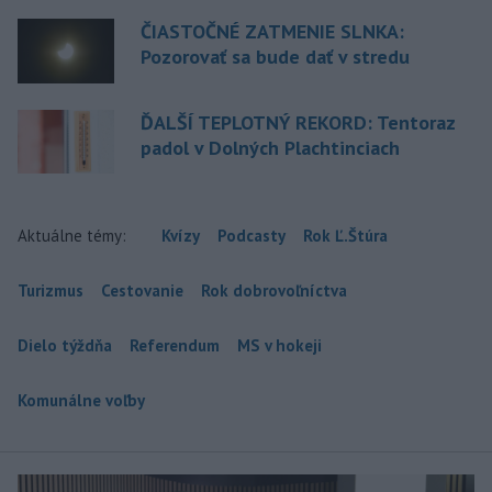
ČIASTOČNÉ ZATMENIE SLNKA:
Pozorovať sa bude dať v stredu
ĎALŠÍ TEPLOTNÝ REKORD: Tentoraz
padol v Dolných Plachtinciach
Aktuálne témy:
Kvízy
Podcasty
Rok Ľ.Štúra
Turizmus
Cestovanie
Rok dobrovoľníctva
Dielo týždňa
Referendum
MS v hokeji
Komunálne voľby