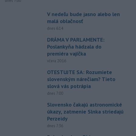
dnes 7:00
V nedeľu bude jasno alebo len
malá oblačnosť
dnes 6:14
DRÁMA V PARLAMENTE:
Poslankyňa hádzala do
premiéra vajíčka
včera 20:16
OTESTUJTE SA: Rozumiete
slovenským nárečiam? Tieto
slová vás potrápia
dnes 7:00
Slovensko čakajú astronomické
úkazy, zatmenie Slnka striedajú
Perzeidy
dnes 7:36