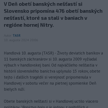
V Deň obetí banských nešťastí si
Slovensko pripomína 476 obetí banských
nešťastí, ktoré sa stali v baniach v
regióne hornej Nitry.
Autor
TASR
10. augusta 2024 20:06
Handlová 10. augusta (TASR) - Životy deviatich baníkov a
11 banských záchranárov si 10. augusta 2009 vyžiadal
výbuch v handlovskej bani. Od najväčšieho nešťastia v
histórii slovenského baníctva uplynulo 15 rokov, obete
tejto i ďalších tragédií si verejnosť pripomenula v
Handlovej v sobotu večer na pietnej spomienke Deň
bielych ruží.
Obete banských nešťastí si v Handlovej uctilo viacero
politikov.
"Baníctvo bolo a je jednou z najťažších a