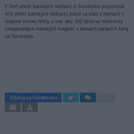
V Deň obetí banských nešťastí si Slovensko pripomína
476 obetí banských nešťastí, ktoré sa stali v baniach v
regióne hornej Nitry, a viac ako 300 doteraz historicky
zmapovaných banských tragédií v baniach ťažiacich kovy
na Slovensku.
Zdieľaj na Facebooku