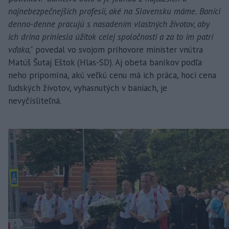
najnebezpečnejších profesií, aké na Slovensku máme. Baníci
denno-denne pracujú s nasadením vlastných životov, aby
ich drina priniesla úžitok celej spoločnosti a za to im patrí
vďaka,"
povedal vo svojom príhovore minister vnútra
Matúš Šutaj Eštok (Hlas-SD). Aj obeta baníkov podľa
neho pripomína, akú veľkú cenu má ich práca, hoci cena
ľudských životov, vyhasnutých v baniach, je
nevyčísliteľná.