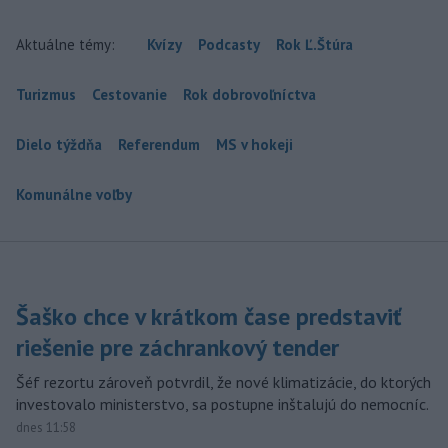
Aktuálne témy:
Kvízy
Podcasty
Rok Ľ.Štúra
Turizmus
Cestovanie
Rok dobrovoľníctva
Dielo týždňa
Referendum
MS v hokeji
Komunálne voľby
Šaško chce v krátkom čase predstaviť
riešenie pre záchrankový tender
Šéf rezortu zároveň potvrdil, že nové klimatizácie, do ktorých
investovalo ministerstvo, sa postupne inštalujú do nemocníc.
dnes 11:58