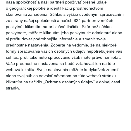
TAXIKÁR POD VPLYVOM
naša spoločnosť a naši partneri používať presné údaje
DROG:Na festivale Lovestream
o geografickej polohe a identifikáciu prostredníctvom
narazil do policajtov
skenovania zariadenia. Súhlas s vyššie uvedeným spracúvaním
zo strany našej spoločnosti a našich 824 partnerov môžete
dnes 12:30
poskytnúť kliknutím na príslušné tlačidlo. Skôr než súhlas
POKUS O VRAŽDU: Polícia
poskytnete, môžete kliknutím jeho poskytnutie odmietnuť alebo
obvinila mladíkov, ktorí
si preštudovať podrobnejšie informácie a zmeniť svoje
prednostné nastavenia.
Zoberte na vedomie, že na niektoré
zaútočili na taxikára
formy spracúvania vašich osobných údajov nepotrebujeme váš
dnes 11:40
súhlas, proti takémuto spracovaniu však máte právo namietať.
NEBEZPEČNÁ POTÝČKA: Po
Vaše prednostné nastavenia sa budú vzťahovať len na túto
webovú lokalitu. Svoje nastavenia môžete kedykoľvek zmeniť
bodnutí neznámym predmetom
alebo svoj súhlas odvolať návratom na túto webovú stránku
skončil v nemocnici
kliknutím na tlačidlo „Ochrana osobných údajov“ v dolnej časti
dnes 12:10
stránky.
Agrorezort: Výmera lesných
pozemkov a porastov sa
dlhodobo zvyšuje
dnes 10:24
Slováci prehrali duel o bronz,