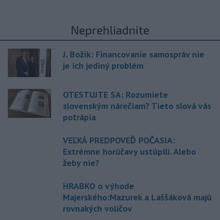
Neprehliadnite
J. Božik: Financovanie samospráv nie
je ich jediný problém
OTESTUJTE SA: Rozumiete
slovenským nárečiam? Tieto slová vás
potrápia
VEĽKÁ PREDPOVEĎ POČASIA:
Extrémne horúčavy ustúpili. Alebo
žeby nie?
HRABKO o výhode
Majerského:Mazurek a Laššáková majú
rovnakých voličov