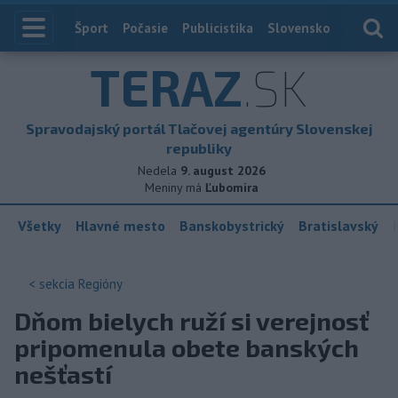
Index
Šport
Počasie
Publicistika
Slovensko
Zahranič
TERAZ
.SK
Spravodajský portál Tlačovej agentúry Slovenskej
republiky
Nedela
9. august 2026
Meniny má
Ľubomíra
Všetky
Hlavné mesto
Banskobystrický
Bratislavský
< sekcia
Regióny
Dňom bielych ruží si verejnosť
pripomenula obete banských
nešťastí