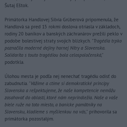
Šutaj Eštok.
Primátorka Handlovej Silvia Grúberová pripomenula, že
Handlová sa pred 15 rokmi doslova otriasla v základoch,
rodiny 20 baníkov a banských záchranárov prežili peklo v
podobe bolestivej straty svojich blízkych.
"Tragédia trpko
poznačila moderné dejiny hornej Nitry a Slovenska.
Solidarita s touto tragédiou bola celospoločenská,"
podotkla.
Úlohou mesta je podľa nej nenechať tragédiu odísť do
zabudnutia.
"Vážime a ctíme si demokratické princípy
Slovenska a rešpektujeme, že naše kompetencie nemôžu
zasahovať do oblastí, ktoré nám neprináležia. Naše a vaše
biele ruže na toto miesto, a banícke pamätníky na
Slovensku, kladieme s myšlienkou na vás,"
prihovorila sa
primátorka pozostalým.