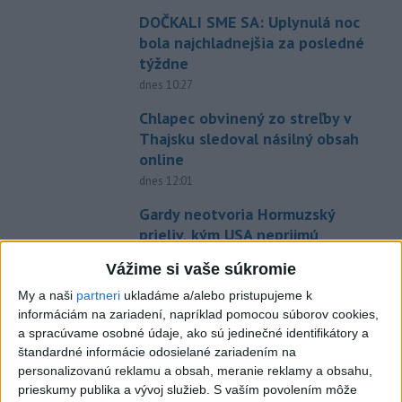
DOČKALI SME SA: Uplynulá noc
bola najchladnejšia za posledné
týždne
dnes 10:27
Chlapec obvinený zo streľby v
Thajsku sledoval násilný obsah
online
dnes 12:01
Gardy neotvoria Hormuzský
prieliv, kým USA neprijmú
podmienky Teheránu
Vážime si vaše súkromie
dnes 12:25
My a naši
partneri
ukladáme a/alebo pristupujeme k
CYKLISTU NAPADOL MEDVEĎ:Z
informáciám na zariadení, napríklad pomocou súborov cookies,
Valčianskej doliny ho previezli
a spracúvame osobné údaje, ako sú jedinečné identifikátory a
do nemocnice
štandardné informácie odosielané zariadením na
personalizovanú reklamu a obsah, meranie reklamy a obsahu,
aktualizované
dnes 12:59
,
dnes 13:41
prieskumy publika a vývoj služieb.
S vaším povolením môže