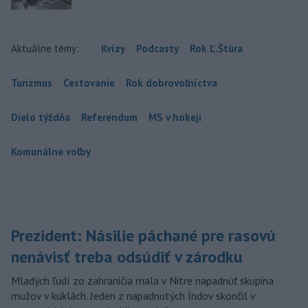
Aktuálne témy:
Kvízy
Podcasty
Rok Ľ.Štúra
Turizmus
Cestovanie
Rok dobrovoľníctva
Dielo týždňa
Referendum
MS v hokeji
Komunálne voľby
Prezident: Násilie páchané pre rasovú
nenávisť treba odsúdiť v zárodku
Mladých ľudí zo zahraničia mala v Nitre napadnúť skupina
mužov v kuklách. Jeden z napadnutých Indov skončil v