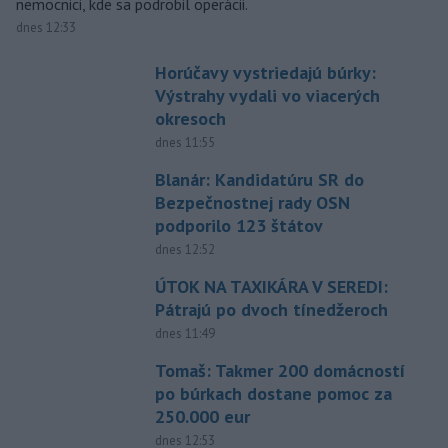
nemocnici, kde sa podrobil operácii.
dnes 12:33
Horúčavy vystriedajú búrky:
Výstrahy vydali vo viacerých
okresoch
dnes 11:55
Blanár: Kandidatúru SR do
Bezpečnostnej rady OSN
podporilo 123 štátov
dnes 12:52
ÚTOK NA TAXIKÁRA V SEREDI:
Pátrajú po dvoch tínedžeroch
dnes 11:49
Tomaš: Takmer 200 domácností
po búrkach dostane pomoc za
250.000 eur
dnes 12:53