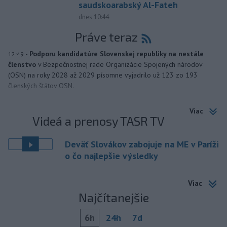
saudskoarabský Al-Fateh
dnes 10:44
Práve teraz
-
Podporu kandidatúre Slovenskej republiky na nestále
12:49
členstvo
v Bezpečnostnej rade Organizácie Spojených národov
(OSN) na roky 2028 až 2029 písomne vyjadrilo už 123 zo 193
členských štátov OSN.
Viac
Videá a prenosy TASR TV
Deväť Slovákov zabojuje na ME v Paríži
o čo najlepšie výsledky
Viac
Najčítanejšie
6h
24h
7d