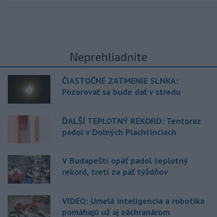
Neprehliadnite
ČIASTOČNÉ ZATMENIE SLNKA:
Pozorovať sa bude dať v stredu
ĎALŠÍ TEPLOTNÝ REKORD: Tentoraz
padol v Dolných Plachtinciach
V Budapešti opäť padol teplotný
rekord, tretí za päť týždňov
VIDEO: Umelá inteligencia a robotika
pomáhajú už aj záchranárom