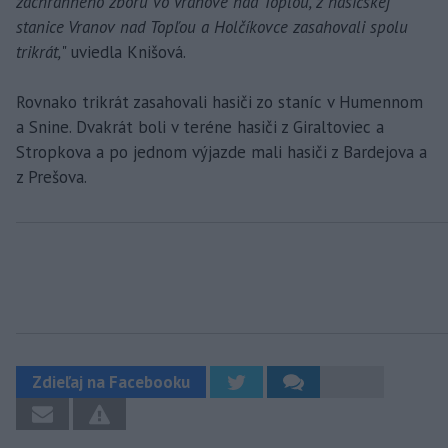
záchranného zboru vo Vranove nad Topľou, z hasičskej
stanice Vranov nad Topľou a Holčíkovce zasahovali spolu
trikrát,
" uviedla Knišová.
Rovnako trikrát zasahovali hasiči zo staníc v Humennom
a Snine. Dvakrát boli v teréne hasiči z Giraltoviec a
Stropkova a po jednom výjazde mali hasiči z Bardejova a
z Prešova.
Zdieľaj na Facebooku