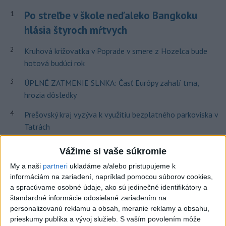
Po streľbe v škole neďaleko Bangkoku
1
hlásia štyroch mŕtvych
2
Kruhová križovatka v Poprade v smere z Hozelca bude
hotová budúci rok
3
ÚPLNÉ ZATMENIE SLNKA: Časť Európy zahalí tma,
hrozia dôsledky
4
Prešovský kraj vyzýva k využitiu bezplatného parkoviska v
Tatrách
5
V Košiciach Nad jazerom začína výstavba
Vážime si vaše súkromie
chodníka,otvorili aj pumptrack
My a naši
partneri
ukladáme a/alebo pristupujeme k
6
informáciám na zariadení, napríklad pomocou súborov cookies,
Historik Zajac: Územie Slovenska bolo jadrom poľsko-
a spracúvame osobné údaje, ako sú jedinečné identifikátory a
uhorských vzťahov
štandardné informácie odosielané zariadením na
7
personalizovanú reklamu a obsah, meranie reklamy a obsahu,
Mesto Martin vypovedalo zmluvy na tri rozpracované
prieskumy publika a vývoj služieb.
S vaším povolením môže
investičné akcie