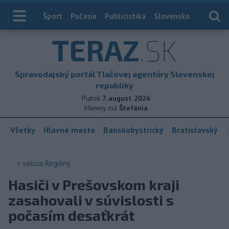
Index
Šport
Počasie
Publicistika
Slovensko
Zahranič
TERAZ
.SK
Spravodajský portál Tlačovej agentúry Slovenskej
republiky
Piatok
7. august 2026
Meniny má
Štefánia
Všetky
Hlavné mesto
Banskobystrický
Bratislavský
< sekcia
Regióny
Hasiči v Prešovskom kraji
zasahovali v súvislosti s
počasím desaťkrát