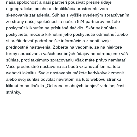
naša spoločnosť a naši partneri používať presné údaje
o geografickej polohe a identifikáciu prostredníctvom
Najnovšie správy na Teraz.sk
skenovania zariadenia. Súhlas s vyššie uvedeným spracúvaním
zo strany našej spoločnosti a našich 824 partnerov môžete
Vyhlásenia
poskytnúť kliknutím na príslušné tlačidlo. Skôr než súhlas
poskytnete, môžete kliknutím jeho poskytnutie odmietnuť alebo
Priame prenosy z Národnej rady SR
si preštudovať podrobnejšie informácie a zmeniť svoje
prednostné nastavenia.
Zoberte na vedomie, že na niektoré
formy spracúvania vašich osobných údajov nepotrebujeme váš
súhlas, proti takémuto spracovaniu však máte právo namietať.
Politika na sociálnych sieťach
Vaše prednostné nastavenia sa budú vzťahovať len na túto
webovú lokalitu. Svoje nastavenia môžete kedykoľvek zmeniť
alebo svoj súhlas odvolať návratom na túto webovú stránku
Zobraziť viac
Info
kliknutím na tlačidlo „Ochrana osobných údajov“ v dolnej časti
stránky.
Najnovšie videá
Najsledovanejšie videá
...aby sme mali vodu aj zajtra
dnes 10:31
|
Laššáková Judita
|
142
zobrazení