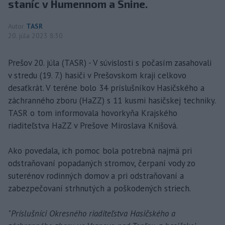
staníc v Humennom a Snine.
Autor
TASR
20. júla 2023 8:30
Prešov 20. júla (TASR) - V súvislosti s počasím zasahovali
v stredu (19. 7.) hasiči v Prešovskom kraji celkovo
desaťkrát. V teréne bolo 34 príslušníkov Hasičského a
záchranného zboru (HaZZ) s 11 kusmi hasičskej techniky.
TASR o tom informovala hovorkyňa Krajského
riaditeľstva HaZZ v Prešove Miroslava Knišová.
Ako povedala, ich pomoc bola potrebná najmä pri
odstraňovaní popadaných stromov, čerpaní vody zo
suterénov rodinných domov a pri odstraňovaní a
zabezpečovaní strhnutých a poškodených striech.
"
Príslušníci Okresného riaditeľstva Hasičského a