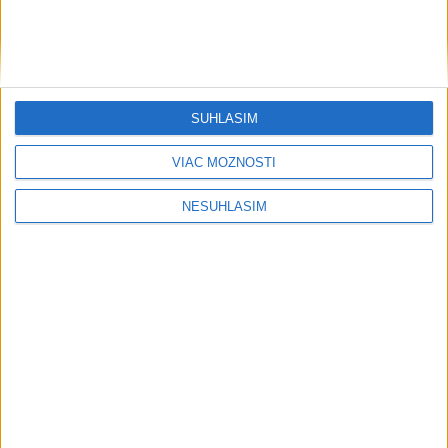
SÚHLASÍM
VIAC MOŽNOSTÍ
NESÚHLASÍM
....