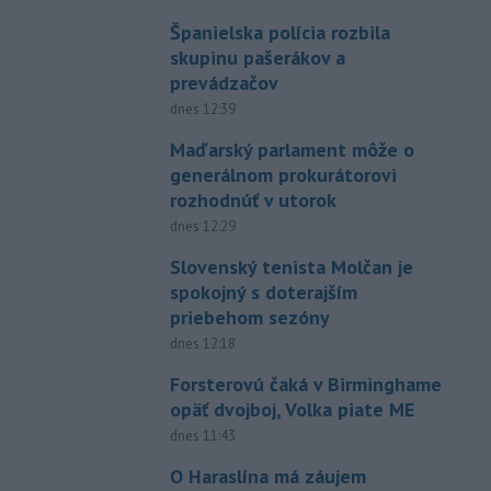
Španielska polícia rozbila
skupinu pašerákov a
prevádzačov
dnes 12:39
Maďarský parlament môže o
generálnom prokurátorovi
rozhodnúť v utorok
dnes 12:29
Slovenský tenista Molčan je
spokojný s doterajším
priebehom sezóny
dnes 12:18
Forsterovú čaká v Birminghame
opäť dvojboj, Volka piate ME
dnes 11:43
O Haraslína má záujem