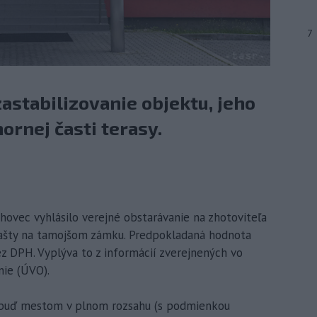
7
stabilizovanie objektu, jeho
ornej časti terasy.
hovec vyhlásilo verejné obstarávanie na zhotoviteľa
bašty na tamojšom zámku. Predpokladaná hodnota
z DPH. Vyplýva to z informácií zverejnených vo
nie (ÚVO).
 buď mestom v plnom rozsahu (s podmienkou