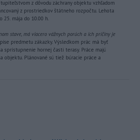
stupiteľstvom z dôvodu záchrany objektu vzhľadom
nancovaný z prostriedkov štátneho rozpočtu. Lehota
 25. mája do 10.00 h.
nom stave, má viacero vážnych porúch a ich príčiny je
opise predmetu zákazky. Výsledkom prác má byť
a sprístupnenie hornej časti terasy. Práce majú
 objektu. Plánované sú tiež búracie práce a