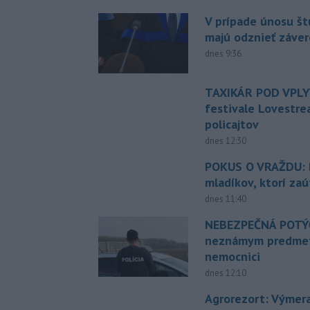
V prípade únosu š
majú odznieť záver
dnes 9:36
TAXIKÁR POD VPL
festivale Lovestre
policajtov
dnes 12:30
POKUS O VRAŽDU: Po
mladíkov, ktorí zaú
dnes 11:40
NEBEZPEČNÁ POTÝČ
neznámym predmet
nemocnici
dnes 12:10
Agrorezort: Výmer