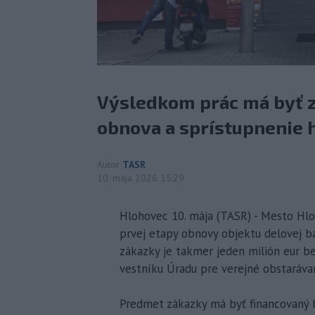
Výsledkom prác má byť za
obnova a sprístupnenie h
Autor
TASR
10. mája 2026 15:29
Hlohovec 10. mája (TASR) - Mesto Hlo
prvej etapy obnovy objektu delovej 
zákazky je takmer jeden milión eur be
vestníku Úradu pre verejné obstaráva
Predmet zákazky má byť financovaný