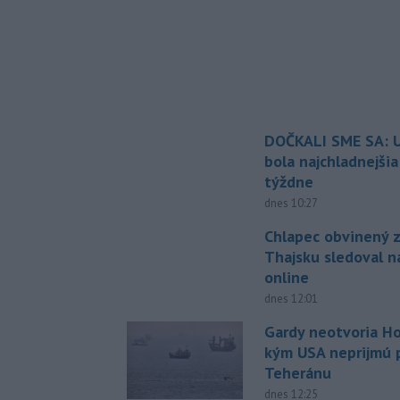
DOČKALI SME SA: U
bola najchladnejši
týždne
dnes 10:27
Chlapec obvinený z
Thajsku sledoval n
online
dnes 12:01
Gardy neotvoria Ho
kým USA neprijmú
Teheránu
dnes 12:25