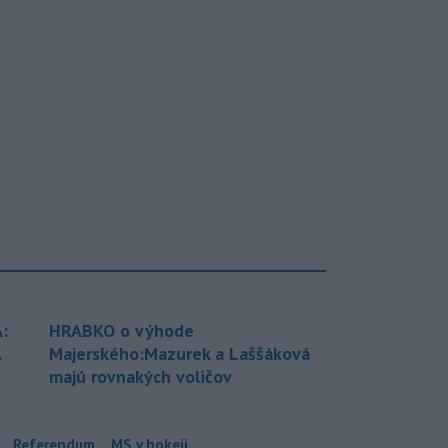
:
HRABKO o výhode
.
Majerského:Mazurek a Laššáková
majú rovnakých voličov
Referendum
MS v hokeji