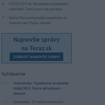
6
OTESTUJTE SA: Rozumiete slovenským
nárečiam? Tieto slová vás potrápia
7
Darina Pačutová pomáha pacientom vo
Vranove nad Topľou slovom
Najnovšie správy
na Teraz.sk
ZOBRAZIŤ NAJNOVŠIE SPRÁVY
Vyhlásenia
Stanovisko: Vyjadrenie predsedu
21:21
vlády SR R. Fica k aktuálnym
témam
17:32
Oznámenie: TK ministra investícií