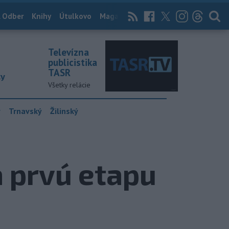
 Odber
Knihy
Útulkovo
Magazín
News Now
Archív
TASR
Televízna
publicistika
TASR
ky
Všetky relácie
y
Trnavský
Žilinský
a prvú etapu