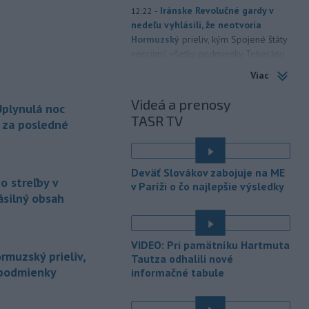
-
Iránske Revolučné gardy v
12:22
nedeľu vyhlásili, že neotvoria
Hormuzský
prieliv, kým Spojené štáty
neprijmú všetky podmienky Teheránu
vrátane kompenzácie za vojnové
Viac
škody. TASR o tom informuje podľa
správy agentúry AFP.
Videá a prenosy
plynulá noc
TASR TV
-
Minister zdravotníctva
a za posledné
11:56
Kamil Šaško (Hlas-SD) už má podľa
svojich slov
pripravený návrh riešenia
k tendru na prevádzkovanie
Deväť Slovákov zabojuje na ME
ambulancií záchrannej zdravotnej
o streľby v
v Paríži o čo najlepšie výsledky
služby (ZZS). Na odbornej úrovni ho
ásilný obsah
chce predstaviť v krátkom čase.
-
Dvaja 17-roční mladíci čelia
11:42
VIDEO: Pri pamätníku Hartmuta
obvineniu z obzvlášť závažného
rmuzský prieliv,
Tautza odhalili nové
zločinu
vraždy v štádiu pokusu. Stíhaní
 podmienky
informačné tabule
sú za brutálny útok na vodiča
taxislužby v Seredi, ku ktorému došlo
v noci zo stredy na štvrtok (6. 8.).