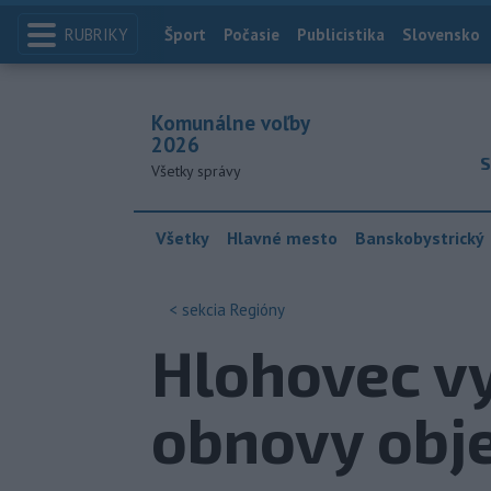
RUBRIKY
Index
Šport
Počasie
Publicistika
Slovensko
Komunálne voľby
2026
S
Všetky správy
Všetky
Hlavné mesto
Banskobystrický
< sekcia
Regióny
Hlohovec vy
obnovy obj