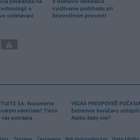
cia poukázala na
V Hlohovci obmedzia
echnológií a
využívanie podchodu pri
 vo vzdelávaní
železničnom priecestí
TUJTE SA: Rozumiete
VEĽKÁ PREDPOVEĎ POČASIA
enským nárečiam? Tieto
Extrémne horúčavy ustúpili
 vás potrápia
Alebo žeby nie?
túra
Turizmus
Cestovanie
Rok dobrovoľníctva
Dielo týždňa