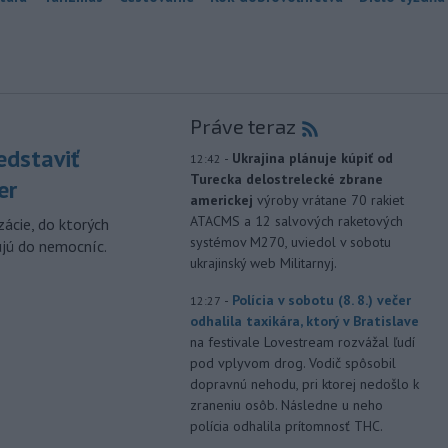
Práve teraz
edstaviť
-
Ukrajina plánuje kúpiť od
12:42
Turecka delostrelecké zbrane
er
americkej
výroby vrátane 70 rakiet
ATACMS a 12 salvových raketových
zácie, do ktorých
systémov M270, uviedol v sobotu
ujú do nemocníc.
ukrajinský web Militarnyj.
-
Polícia v sobotu (8. 8.) večer
12:27
odhalila taxikára, ktorý v Bratislave
na festivale Lovestream rozvážal ľudí
pod vplyvom drog. Vodič spôsobil
dopravnú nehodu, pri ktorej nedošlo k
zraneniu osôb. Následne u neho
polícia odhalila prítomnosť THC.