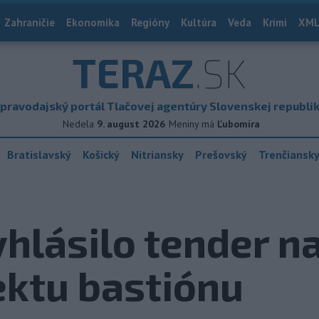
Zahraničie
Ekonomika
Regióny
Kultúra
Veda
Krimi
XML
TERAZ
.SK
pravodajský portál Tlačovej agentúry Slovenskej republi
Nedela
9. august 2026
Meniny má
Ľubomíra
Bratislavský
Košický
Nitriansky
Prešovský
Trenčiansk
hlásilo tender n
ektu bastiónu