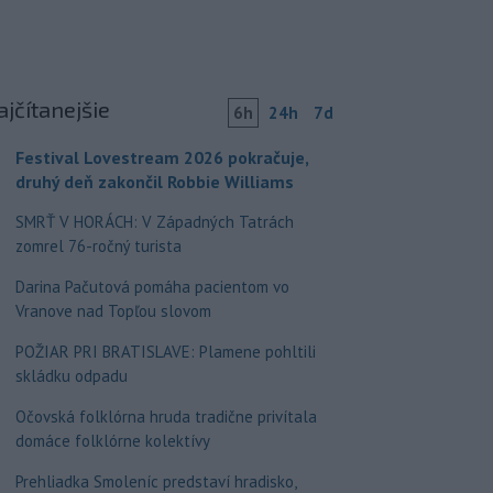
ajčítanejšie
6h
24h
7d
Festival Lovestream 2026 pokračuje,
druhý deň zakončil Robbie Williams
SMRŤ V HORÁCH: V Západných Tatrách
zomrel 76-ročný turista
Darina Pačutová pomáha pacientom vo
Vranove nad Topľou slovom
POŽIAR PRI BRATISLAVE: Plamene pohltili
skládku odpadu
Očovská folklórna hruda tradične privítala
domáce folklórne kolektívy
Prehliadka Smoleníc predstaví hradisko,