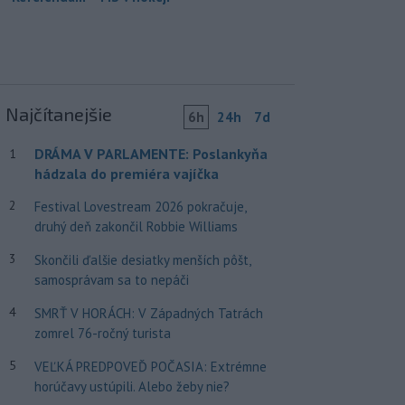
Najčítanejšie
6h
24h
7d
DRÁMA V PARLAMENTE: Poslankyňa
1
hádzala do premiéra vajíčka
2
Festival Lovestream 2026 pokračuje,
druhý deň zakončil Robbie Williams
3
Skončili ďalšie desiatky menších pôšt,
samosprávam sa to nepáči
4
SMRŤ V HORÁCH: V Západných Tatrách
zomrel 76-ročný turista
5
VEĽKÁ PREDPOVEĎ POČASIA: Extrémne
horúčavy ustúpili. Alebo žeby nie?