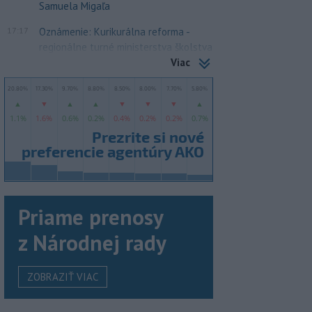
Samuela Migaľa
17:17
Oznámenie: Kurikurálna reforma -
regionálne turné ministerstva školstva
Viac
Priame prenosy
z Národnej rady
ZOBRAZIŤ VIAC