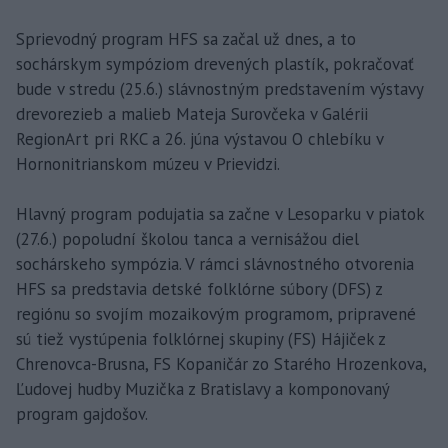
Sprievodný program HFS sa začal už dnes, a to
sochárskym sympóziom drevených plastík, pokračovať
bude v stredu (25.6.) slávnostným predstavením výstavy
drevorezieb a malieb Mateja Surovčeka v Galérii
RegionArt pri RKC a 26. júna výstavou O chlebíku v
Hornonitrianskom múzeu v Prievidzi.
Hlavný program podujatia sa začne v Lesoparku v piatok
(27.6.) popoludní školou tanca a vernisážou diel
sochárskeho sympózia. V rámci slávnostného otvorenia
HFS sa predstavia detské folklórne súbory (DFS) z
regiónu so svojím mozaikovým programom, pripravené
sú tiež vystúpenia folklórnej skupiny (FS) Hájiček z
Chrenovca-Brusna, FS Kopaničár zo Starého Hrozenkova,
Ľudovej hudby Muzička z Bratislavy a komponovaný
program gajdošov.