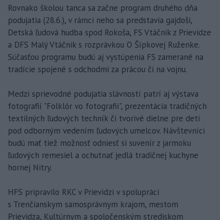
Rovnako školou tanca sa začne program druhého dňa
podujatia (28.6.), v rámci neho sa predstavia gajdoši,
Detská ľudová hudba spod Rokoša, FS Vtáčnik z Prievidze
a DFS Malý Vtáčnik s rozprávkou O Šípkovej Ruženke.
Súčasťou programu budú aj vystúpenia FS zamerané na
tradície spojené s odchodmi za prácou či na vojnu.
Medzi sprievodné podujatia slávností patrí aj výstava
fotografií "Folklór vo fotografii", prezentácia tradičných
textilných ľudových techník či tvorivé dielne pre deti
pod odborným vedením ľudových umelcov. Návštevníci
budú mať tiež možnosť odniesť si suvenír z jarmoku
ľudových remesiel a ochutnať jedlá tradičnej kuchyne
hornej Nitry.
HFS pripravilo RKC v Prievidzi v spolupráci
s Trenčianskym samosprávnym krajom, mestom
Prievidza, Kultúrnym a spoločenským strediskom