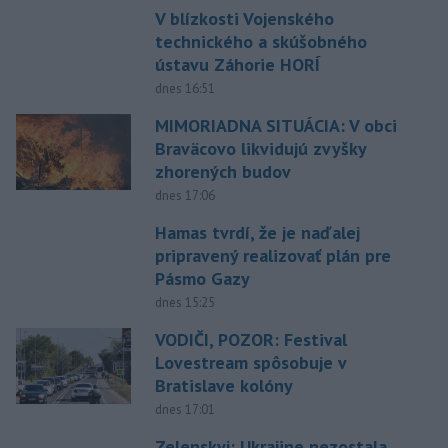
V blízkosti Vojenského
technického a skúšobného
ústavu Záhorie HORÍ
dnes 16:51
MIMORIADNA SITUÁCIA: V obci
Braväcovo likvidujú zvyšky
zhorených budov
dnes 17:06
Hamas tvrdí, že je naďalej
pripravený realizovať plán pre
Pásmo Gazy
dnes 15:25
VODIČI, POZOR: Festival
Lovestream spôsobuje v
Bratislave kolóny
dnes 17:01
Zelenskyj: Ukrajine nezostala