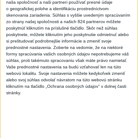
profesionáli, zranila sa jedna
naša spoločnosť a naši partneri používať presné údaje
osoba
o geografickej polohe a identifikáciu prostredníctvom
dnes 15:42
skenovania zariadenia. Súhlas s vyššie uvedeným spracúvaním
zo strany našej spoločnosti a našich 824 partnerov môžete
Práve teraz
poskytnúť kliknutím na príslušné tlačidlo. Skôr než súhlas
poskytnete, môžete kliknutím jeho poskytnutie odmietnuť alebo
-
Na Skalke pri Kremnici pomáhali horskí záchranári v
17:17
si preštudovať podrobnejšie informácie a zmeniť svoje
sobotu
20-ročnému poľskému lezcovi, ktorý vypadol z ferratovej
prednostné nastavenia.
Zoberte na vedomie, že na niektoré
cesty a poranil si obe kolená.
formy spracúvania vašich osobných údajov nepotrebujeme váš
súhlas, proti takémuto spracovaniu však máte právo namietať.
Viac
Vaše prednostné nastavenia sa budú vzťahovať len na túto
Videá a prenosy TASR TV
webovú lokalitu. Svoje nastavenia môžete kedykoľvek zmeniť
alebo svoj súhlas odvolať návratom na túto webovú stránku
Deväť Slovákov zabojuje na ME v Paríži
kliknutím na tlačidlo „Ochrana osobných údajov“ v dolnej časti
o čo najlepšie výsledky
stránky.
Viac
Najčítanejšie
6h
24h
7d