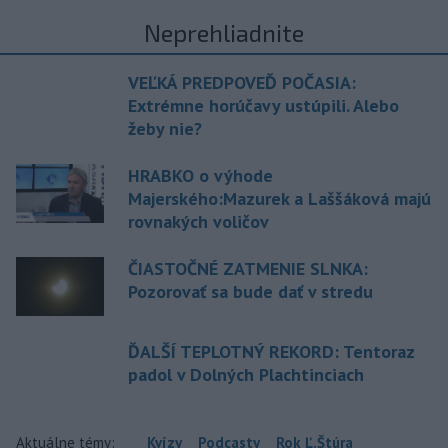
Neprehliadnite
VEĽKÁ PREDPOVEĎ POČASIA:
Extrémne horúčavy ustúpili. Alebo
žeby nie?
HRABKO o výhode
Majerského:Mazurek a Laššáková majú
rovnakých voličov
ČIASTOČNÉ ZATMENIE SLNKA:
Pozorovať sa bude dať v stredu
ĎALŠÍ TEPLOTNÝ REKORD: Tentoraz
padol v Dolných Plachtinciach
Aktuálne témy:
Kvízy
Podcasty
Rok Ľ.Štúra