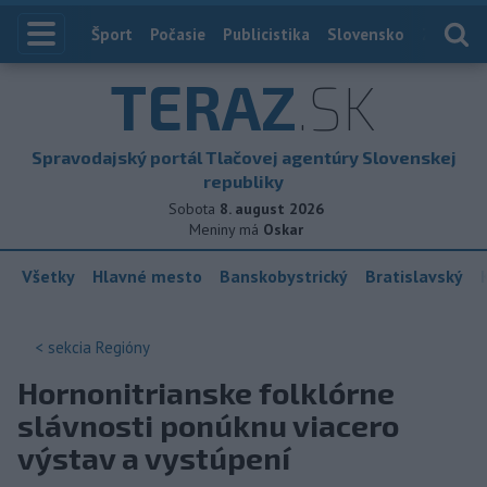
Index
Šport
Počasie
Publicistika
Slovensko
Zahranič
TERAZ
.SK
Spravodajský portál Tlačovej agentúry Slovenskej
republiky
Sobota
8. august 2026
Meniny má
Oskar
Všetky
Hlavné mesto
Banskobystrický
Bratislavský
< sekcia
Regióny
Hornonitrianske folklórne
slávnosti ponúknu viacero
výstav a vystúpení