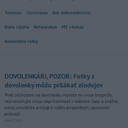
Turizmus
Cestovanie
Rok dobrovoľníctva
Dielo týždňa
Referendum
MS v hokeji
Komunálne voľby
DOVOLENKÁRI, POZOR: Fotky z
dovolenky môžu prilákať zlodejov
Pred odchodom na dovolenku myslite na svoje bezpečie,
nezverejňujte svoju neprítomnosť v reálnom čase a zvážte,
komu umožníte prístup k vašim príspevkom, upozornili
policajti.
dnes 15:15