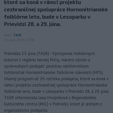
ktoré sa koná v rámci projektu
cezhraničnej spolupráce Hornonitrianske
folklórne leto, bude v Lesoparku v
Prievidzi 28. a 29. júna.
Autor
TASR
23. júna 2014 13:38
Prievidza 23. júna (TASR) - Vystúpenia folklórnych
súborov z regiónu hornej Nitry, viacero výstav a
sprievodných podujatí ponúknu návštevníkom
tohtoročné Hornonitrianske folklórne slávnosti (HFS).
Hlavný program už 29. ročníka podujatia, ktoré sa koná v
rámci projektu cezhraničnej spolupráce Hornonitrianske
folklórne leto, bude v Lesoparku v Prievidzi 28. a 29. júna.
TASR informovala Jana Hvojníková z Regionálneho
kultúrneho centra (RKC) v Prievidzi, ktoré je jedným z
organizátorov podujatia.