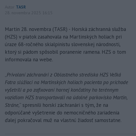
Autor
TASR
28. novembra 2025 16:15
Martin 28. novembra (TASR) - Horská záchranná služba
(HZS) v piatok zasahovala na Martinských holiach pri
úraze 68-ročného skialpinistu slovenskej národnosti,
ktorý si pádom spôsobil poranenie ramena. HZS o tom
informovala na webe.
„
Privolaní záchranári z Oblastného strediska HZS Veľká
Fatra slúžiaci na Martinských holiach pacienta po príchode
vyšetrili a po zafixovaní hornej končatiny ho terénnym
vozidlom HZS transportovali na údolné parkovisko Martin,
Stráne,
“ spresnili horskí záchranári s tým, že na
odporúčané vyšetrenie do nemocničného zariadenia
ďalej pokračoval muž na vlastnú žiadosť samostatne.