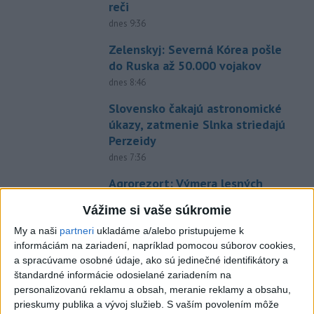
reči
dnes 9:36
Zelenskyj: Severná Kórea pošle
do Ruska až 50.000 vojakov
dnes 8:46
Slovensko čakajú astronomické
úkazy, zatmenie Slnka striedajú
Perzeidy
dnes 7:36
Agrorezort: Výmera lesných
pozemkov a porastov sa
Vážime si vaše súkromie
dlhodobo zvyšuje
My a naši
partneri
ukladáme a/alebo pristupujeme k
dnes 10:24
informáciám na zariadení, napríklad pomocou súborov cookies,
Potocká najväčším slovenským
a spracúvame osobné údaje, ako sú jedinečné identifikátory a
želiezkom, Trníková sníva o
štandardné informácie odosielané zariadením na
finále
personalizovanú reklamu a obsah, meranie reklamy a obsahu,
prieskumy publika a vývoj služieb.
S vaším povolením môže
dnes 9:11