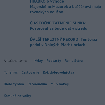
HRABKO o výhode
Majerského:Mazurek a Laššáková majú
rovnakých voličov
ČIASTOČNÉ ZATMENIE SLNKA:
Pozorovať sa bude dať v stredu
ĎALŠÍ TEPLOTNÝ REKORD: Tentoraz
padol v Dolných Plachtinciach
Aktuálne témy:
Kvízy
Podcasty
Rok Ľ.Štúra
Turizmus
Cestovanie
Rok dobrovoľníctva
Dielo týždňa
Referendum
MS v hokeji
Komunálne voľby