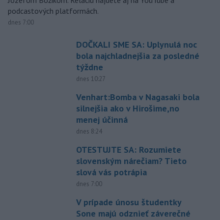
podcastových platformách.
dnes 7:00
DOČKALI SME SA: Uplynulá noc
bola najchladnejšia za posledné
týždne
dnes 10:27
Venhart:Bomba v Nagasaki bola
silnejšia ako v Hirošime,no
menej účinná
dnes 8:24
OTESTUJTE SA: Rozumiete
slovenským nárečiam? Tieto
slová vás potrápia
dnes 7:00
V prípade únosu študentky
Sone majú odznieť záverečné