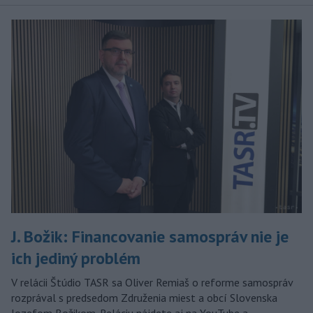
J. Božik: Financovanie samospráv nie je
ich jediný problém
V relácii Štúdio TASR sa Oliver Remiaš o reforme samospráv
rozprával s predsedom Združenia miest a obcí Slovenska
Jozefom Božikom. Reláciu nájdete aj na YouTube a