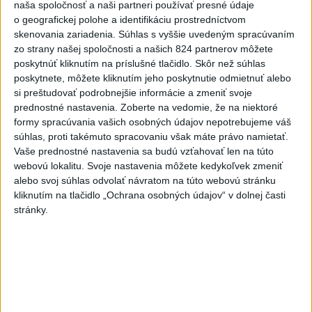
naša spoločnosť a naši partneri používať presné údaje
Slováci prehrali duel o bronz,
o geografickej polohe a identifikáciu prostredníctvom
Štolc: Hodnotí sa to ťažko
skenovania zariadenia. Súhlas s vyššie uvedeným spracúvaním
zo strany našej spoločnosti a našich 824 partnerov môžete
dnes 10:18
poskytnúť kliknutím na príslušné tlačidlo. Skôr než súhlas
Práve teraz
poskytnete, môžete kliknutím jeho poskytnutie odmietnuť alebo
si preštudovať podrobnejšie informácie a zmeniť svoje
-
Dve lietadlá na letisku Sydney (SYD) sa v nedeľu tesne
10:34
prednostné nastavenia.
Zoberte na vedomie, že na niektoré
vyhli zrážke.
Austrálsky úrad pre bezpečnosť dopravy (ATSB), ktorý
formy spracúvania vašich osobných údajov nepotrebujeme váš
bol o tomto incidente informovaný, začal vyšetrovanie.
súhlas, proti takémuto spracovaniu však máte právo namietať.
Vaše prednostné nastavenia sa budú vzťahovať len na túto
Viac
webovú lokalitu. Svoje nastavenia môžete kedykoľvek zmeniť
Videá a prenosy TASR TV
alebo svoj súhlas odvolať návratom na túto webovú stránku
kliknutím na tlačidlo „Ochrana osobných údajov“ v dolnej časti
Deväť Slovákov zabojuje na ME v Paríži
stránky.
o čo najlepšie výsledky
Viac
Najčítanejšie