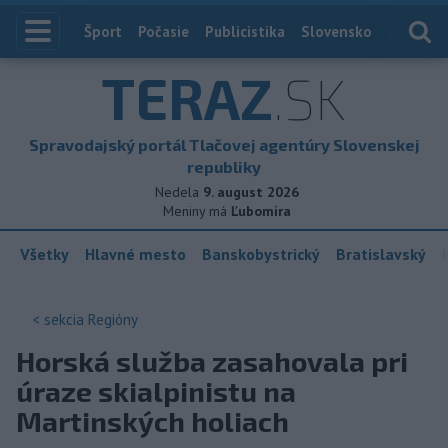
Index
Šport
Počasie
Publicistika
Slovensko
Zahranič
TERAZ
.SK
Spravodajský portál Tlačovej agentúry Slovenskej
republiky
Nedela
9. august 2026
Meniny má
Ľubomíra
Všetky
Hlavné mesto
Banskobystrický
Bratislavský
< sekcia
Regióny
Horská služba zasahovala pri
úraze skialpinistu na
Martinských holiach