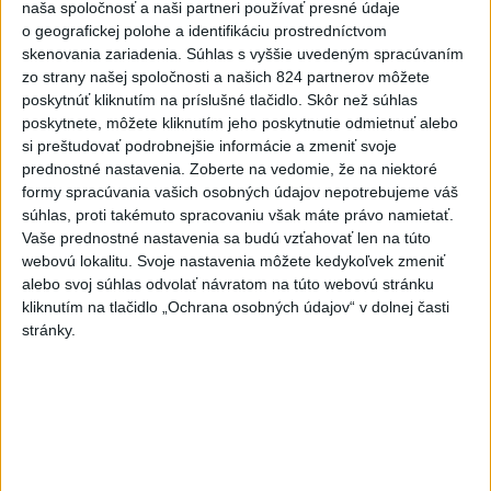
hrozia dôsledky
naša spoločnosť a naši partneri používať presné údaje
o geografickej polohe a identifikáciu prostredníctvom
skenovania zariadenia. Súhlas s vyššie uvedeným spracúvaním
Najnovšie správy na Teraz.sk
zo strany našej spoločnosti a našich 824 partnerov môžete
poskytnúť kliknutím na príslušné tlačidlo. Skôr než súhlas
Vyhlásenia
poskytnete, môžete kliknutím jeho poskytnutie odmietnuť alebo
Priame prenosy z Národnej rady SR
si preštudovať podrobnejšie informácie a zmeniť svoje
prednostné nastavenia.
Zoberte na vedomie, že na niektoré
formy spracúvania vašich osobných údajov nepotrebujeme váš
súhlas, proti takémuto spracovaniu však máte právo namietať.
Vaše prednostné nastavenia sa budú vzťahovať len na túto
Politika na sociálnych sieťach
webovú lokalitu. Svoje nastavenia môžete kedykoľvek zmeniť
alebo svoj súhlas odvolať návratom na túto webovú stránku
kliknutím na tlačidlo „Ochrana osobných údajov“ v dolnej časti
Zobraziť viac
Info
stránky.
Najnovšie videá
Najsledovanejšie videá
Keď sa pomýliš, aj pravdu povieš | Ivan
KORČOK
dnes 13:03
|
Korčok Ivan
|
858
zobrazení