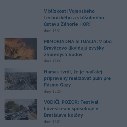
V blízkosti Vojenského
technického a skúšobného
ústavu Záhorie HORÍ
dnes 16:51
MIMORIADNA SITUÁCIA: V obci
Braväcovo likvidujú zvyšky
zhorených budov
dnes 17:06
Hamas tvrdí, že je naďalej
pripravený realizovať plán pre
Pásmo Gazy
dnes 15:25
VODIČI, POZOR: Festival
Lovestream spôsobuje v
Bratislave kolóny
dnes 17:01