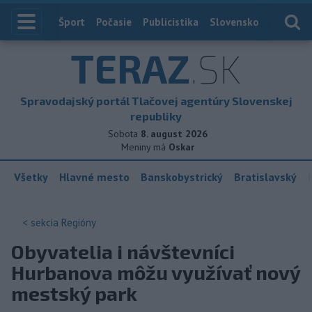
Index
Šport
Počasie
Publicistika
Slovensko
Zahranič
TERAZ
.SK
Spravodajský portál Tlačovej agentúry Slovenskej
republiky
Sobota
8. august 2026
Meniny má
Oskar
Všetky
Hlavné mesto
Banskobystrický
Bratislavský
< sekcia
Regióny
Obyvatelia i návštevníci
Hurbanova môžu využívať nový
mestský park