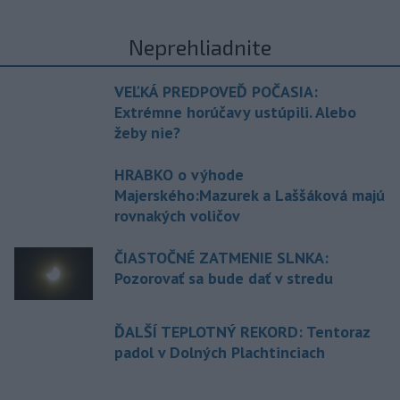
Neprehliadnite
VEĽKÁ PREDPOVEĎ POČASIA:
Extrémne horúčavy ustúpili. Alebo
žeby nie?
HRABKO o výhode
Majerského:Mazurek a Laššáková majú
rovnakých voličov
ČIASTOČNÉ ZATMENIE SLNKA:
Pozorovať sa bude dať v stredu
ĎALŠÍ TEPLOTNÝ REKORD: Tentoraz
padol v Dolných Plachtinciach