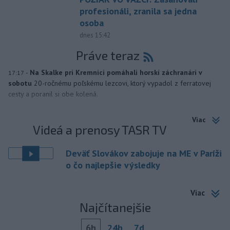
profesionáli, zranila sa jedna
osoba
dnes 15:42
Práve teraz
-
Na Skalke pri Kremnici pomáhali horskí záchranári v
17:17
sobotu
20-ročnému poľskému lezcovi, ktorý vypadol z ferratovej
cesty a poranil si obe kolená.
Viac
Videá a prenosy TASR TV
Deväť Slovákov zabojuje na ME v Paríži
o čo najlepšie výsledky
Viac
Najčítanejšie
6h
24h
7d