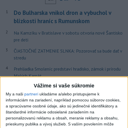
Do Bulharska vnikol dron a vybuchol v
1
blízkosti hraníc s Rumunskom
2
Na Kamzíku v Bratislave v sobotu otvoria nové Šantisko
pre deti
3
ČIASTOČNÉ ZATMENIE SLNKA: Pozorovať sa bude dať v
stredu
4
Prehliadka Smoleníc predstaví hradisko, zámok i prírodu
Malých Karpát
Vážime si vaše súkromie
5
V časti Košice-Krásna otvorili park pomenovaný po
kňazovi Semivanovi
My a naši
partneri
ukladáme a/alebo pristupujeme k
informáciám na zariadení, napríklad pomocou súborov cookies,
6
Hasiči naďalej likvidujú rozsiahly lesný požiar v katastri
a spracúvame osobné údaje, ako sú jedinečné identifikátory a
obce Trstín
štandardné informácie odosielané zariadením na
personalizovanú reklamu a obsah, meranie reklamy a obsahu,
7
ÚPLNÉ ZATMENIE SLNKA: Časť Európy zahalí tma,
prieskumy publika a vývoj služieb.
S vaším povolením môže