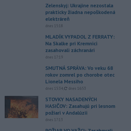
Zelenskyj: Ukrajine nezostala
prakticky žiadna nepoškodená
elektráreň
dnes 15:18
MLADÍK VYPADOL Z FERRATY:
Na Skalke pri Kremnici
zasahovali záchranári
dnes 17:19
SMUTNÁ SPRÁVA: Vo veku 68
rokov zomrel po chorobe otec
Lionela Messiho
aktualizované
dnes 15:34
,
dnes 16:53
STOVKY NASADENÝCH
HASIČOV: Zasahujú pri lesnom
požiari v Andalúzii
dnes 17:13
POŽIAR VO VAŽCI: Zasahovali