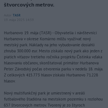
štvorcových metrov.
Autor
TASR
19. mája 2025 14:59
Hurbanovo 19. mája (TASR) - Obyvatelia i návštevníci
Hurbanova v okrese Komárno môžu využívať nový
mestský park. Náklady na jeho vybudovanie dosiahli
zhruba 300.000 eur. Mesto získalo nový park ako jeden z
piatich víťazov tretieho ročníka projektu Čistinka vďaka
hlasovaniu občanov, skonštatoval primátor Hurbanova
Peter Závodský počas otvorenia parku v nedeľu 18. mája.
Z celkových 415.773 hlasov získalo Hurbanovo 71.228
hlasov.
Nový multifunkčný park je umiestnený v areáli
futbalového štadióna na mestskom pozemku s rozlohou
657 štvorcových metrov. Tvorený je zo štyroch