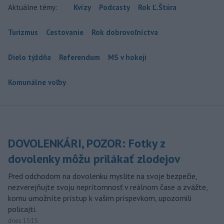
Aktuálne témy:
Kvízy
Podcasty
Rok Ľ.Štúra
Turizmus
Cestovanie
Rok dobrovoľníctva
Dielo týždňa
Referendum
MS v hokeji
Komunálne voľby
DOVOLENKÁRI, POZOR: Fotky z
dovolenky môžu prilákať zlodejov
Pred odchodom na dovolenku myslite na svoje bezpečie,
nezverejňujte svoju neprítomnosť v reálnom čase a zvážte,
komu umožníte prístup k vašim príspevkom, upozornili
policajti.
dnes 15:15