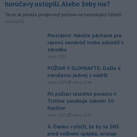
horúčavy ustúpili. Alebo žeby nie?
Teraz.sk prináša predpoveď počasia na nasledujúci týždeň.
včera 16:00
Prezident: Násilie páchané pre
rasovú nenávisť treba odsúdiť v
zárodku
včera 12:33
POŽIAR V SLOVNAFTE: Došlo k
narušeniu jednej z nádrží
aktualizované
včera 14:20
,
včera 15:46
Pri požiari lesného porastu v
Trstíne zasahuje takmer 50
hasičov
aktualizované
včera 20:21
,
včera 21:05
A. Danko vylúčil, že by sa SNS
pred voľbami spájala, avizuje