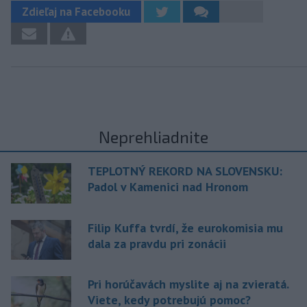
Zdieľaj na Facebooku
Neprehliadnite
TEPLOTNÝ REKORD NA SLOVENSKU:
Padol v Kamenici nad Hronom
Filip Kuffa tvrdí, že eurokomisia mu
dala za pravdu pri zonácii
Pri horúčavách myslite aj na zvieratá.
Viete, kedy potrebujú pomoc?