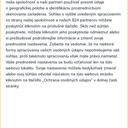
naša spoločnosť a naši partneri používať presné údaje
7
UZAVRETÁ CESTA: Medzi Spišskou Novou Vsou a
o geografickej polohe a identifikáciu prostredníctvom
Levočou sa stala nehoda
skenovania zariadenia. Súhlas s vyššie uvedeným spracúvaním
zo strany našej spoločnosti a našich 824 partnerov môžete
poskytnúť kliknutím na príslušné tlačidlo. Skôr než súhlas
Najnovšie správy na Teraz.sk
poskytnete, môžete kliknutím jeho poskytnutie odmietnuť alebo
Vyhlásenia
si preštudovať podrobnejšie informácie a zmeniť svoje
prednostné nastavenia.
Zoberte na vedomie, že na niektoré
Priame prenosy z Národnej rady SR
formy spracúvania vašich osobných údajov nepotrebujeme váš
súhlas, proti takémuto spracovaniu však máte právo namietať.
Vaše prednostné nastavenia sa budú vzťahovať len na túto
webovú lokalitu. Svoje nastavenia môžete kedykoľvek zmeniť
alebo svoj súhlas odvolať návratom na túto webovú stránku
Politika na sociálnych sieťach
kliknutím na tlačidlo „Ochrana osobných údajov“ v dolnej časti
stránky.
Zobraziť viac
Info
Najnovšie videá
Najsledovanejšie videá
TK: Rodinná karta