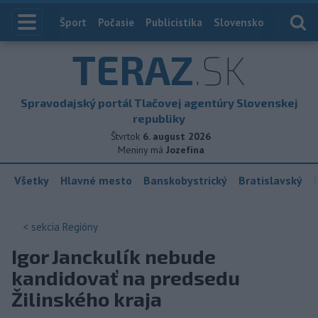
Index
Šport
Počasie
Publicistika
Slovensko
Zahranič
TERAZ
.SK
Spravodajský portál Tlačovej agentúry Slovenskej
republiky
Štvrtok
6. august 2026
Meniny má
Jozefína
Všetky
Hlavné mesto
Banskobystrický
Bratislavský
< sekcia
Regióny
Igor Janckulík nebude
kandidovať na predsedu
Žilinského kraja