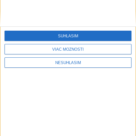
SÚHLASÍM
VIAC MOŽNOSTÍ
NESÚHLASÍM
....