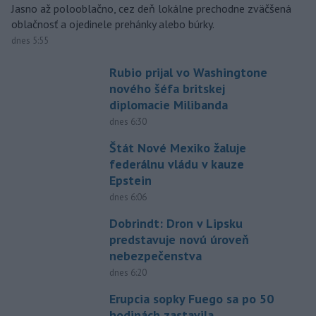
Jasno až polooblačno, cez deň lokálne prechodne zväčšená
oblačnosť a ojedinele prehánky alebo búrky.
dnes 5:55
Rubio prijal vo Washingtone
nového šéfa britskej
diplomacie Milibanda
dnes 6:30
Štát Nové Mexiko žaluje
federálnu vládu v kauze
Epstein
dnes 6:06
Dobrindt: Dron v Lipsku
predstavuje novú úroveň
nebezpečenstva
dnes 6:20
Erupcia sopky Fuego sa po 50
hodinách zastavila