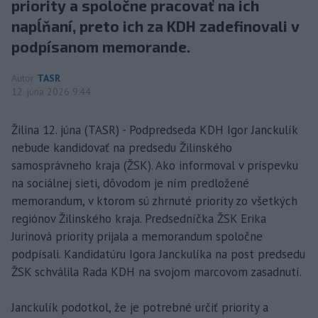
priority a spoločne pracovať na ich
napĺňaní, preto ich za KDH zadefinovali v
podpísanom memorande.
Autor
TASR
12. júna 2026 9:44
Žilina 12. júna (TASR) - Podpredseda KDH Igor Janckulík
nebude kandidovať na predsedu Žilinského
samosprávneho kraja (ŽSK). Ako informoval v príspevku
na sociálnej sieti, dôvodom je ním predložené
memorandum, v ktorom sú zhrnuté priority zo všetkých
regiónov Žilinského kraja. Predsedníčka ŽSK Erika
Jurinová priority prijala a memorandum spoločne
podpísali. Kandidatúru Igora Janckulíka na post predsedu
ŽSK schválila Rada KDH na svojom marcovom zasadnutí.
Janckulík podotkol, že je potrebné určiť priority a