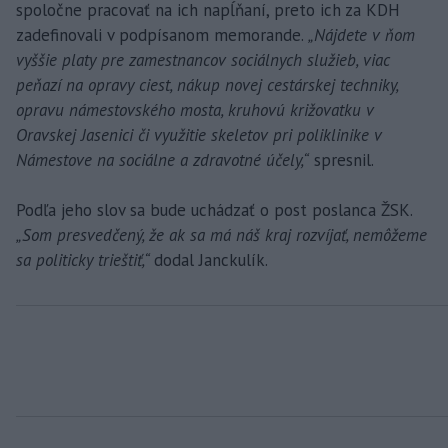
spoločne pracovať na ich napĺňaní, preto ich za KDH
zadefinovali v podpísanom memorande.
„Nájdete v ňom
vyššie platy pre zamestnancov sociálnych služieb, viac
peňazí na opravy ciest, nákup novej cestárskej techniky,
opravu námestovského mosta, kruhovú križovatku v
Oravskej Jasenici či využitie skeletov pri poliklinike v
Námestove na sociálne a zdravotné účely,“
spresnil.
Podľa jeho slov sa bude uchádzať o post poslanca ŽSK.
„Som presvedčený, že ak sa má náš kraj rozvíjať, nemôžeme
sa politicky trieštiť,“
dodal Janckulík.