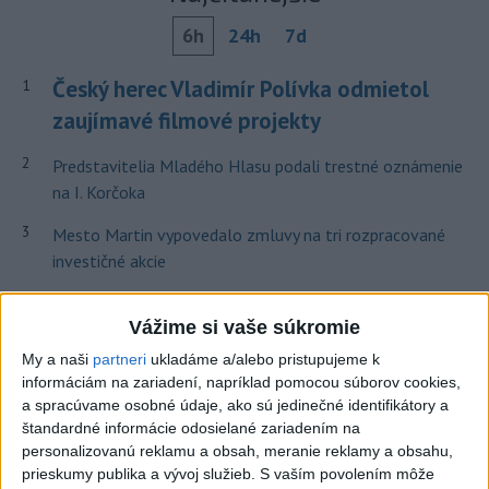
6h
24h
7d
Český herec Vladimír Polívka odmietol
1
zaujímavé filmové projekty
2
Predstavitelia Mladého Hlasu podali trestné oznámenie
na I. Korčoka
3
Mesto Martin vypovedalo zmluvy na tri rozpracované
investičné akcie
4
V Košiciach Nad jazerom začína výstavba
Vážime si vaše súkromie
chodníka,otvorili aj pumptrack
My a naši
partneri
ukladáme a/alebo pristupujeme k
5
ZRÁŽKA VLAKU S AUTOM V LOZORNE: Rušňovodič jej
informáciám na zariadení, napríklad pomocou súborov cookies,
už nedokázal zabrániť
a spracúvame osobné údaje, ako sú jedinečné identifikátory a
štandardné informácie odosielané zariadením na
6
Kruhová križovatka v Poprade v smere z Hozelca bude
personalizovanú reklamu a obsah, meranie reklamy a obsahu,
hotová budúci rok
prieskumy publika a vývoj služieb.
S vaším povolením môže