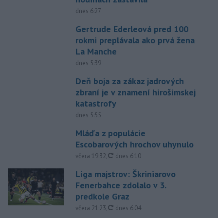
dnes 6:27
Gertrude Ederleová pred 100
rokmi preplávala ako prvá žena
La Manche
dnes 5:39
Deň boja za zákaz jadrových
zbraní je v znamení hirošimskej
katastrofy
dnes 5:55
Mláďa z populácie
Escobarových hrochov uhynulo
aktualizované
včera 19:32
,
dnes 6:10
Liga majstrov: Škriniarovo
Fenerbahce zdolalo v 3.
predkole Graz
aktualizované
včera 21:23
,
dnes 6:04