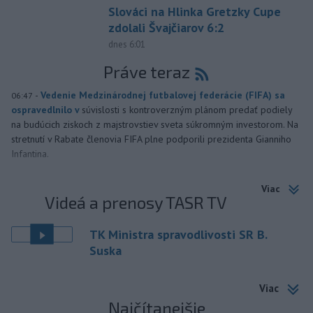
Slováci na Hlinka Gretzky Cupe
zdolali Švajčiarov 6:2
dnes 6:01
Práve teraz
-
Vedenie Medzinárodnej futbalovej federácie (FIFA) sa
06:47
ospravedlnilo v
súvislosti s kontroverzným plánom predať podiely
na budúcich ziskoch z majstrovstiev sveta súkromným investorom. Na
stretnutí v Rabate členovia FIFA plne podporili prezidenta Gianniho
Infantina.
Viac
Videá a prenosy TASR TV
TK Ministra spravodlivosti SR B.
Suska
Viac
Najčítanejšie