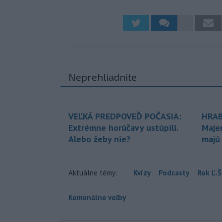
Neprehliadnite
VEĽKÁ PREDPOVEĎ POČASIA:
HRAB
Extrémne horúčavy ustúpili.
Maje
Alebo žeby nie?
majú
Aktuálne témy:
Kvízy
Podcasty
Rok Ľ.Š
Komunálne voľby