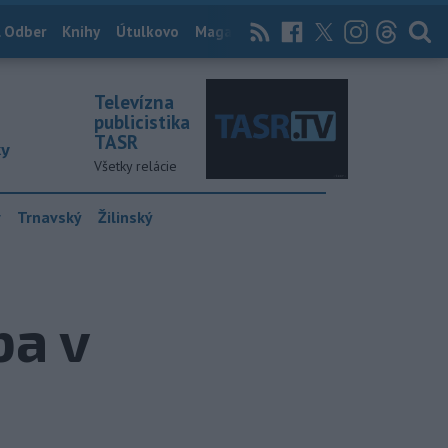
 Odber
Knihy
Útulkovo
Magazín
News Now
Archív
TASR
Televízna
publicistika
TASR
ky
Všetky relácie
y
Trnavský
Žilinský
ba v