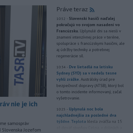
Práve teraz
-
Slovenskí hasiči naďalej
10:52
pokračujú vo svojom nasadení vo
Francúzsku.
Uplynulé dni sa niesli v
znamení intenzívnej práce v teréne,
spolupráce s francúzskymi hasičmi, ale
aj údržby techniky a potrebnej
regenerácie síl.
-
Dve lietadlá na letisku
10:34
Sydney (SYD) sa v nedeľu tesne
vyhli zrážke.
Austrálsky úrad pre
bezpečnosť dopravy (ATSB), ktorý bol
o tomto incidente informovaný, začal
vyšetrovanie.
áv nie je ich
-
Uplynulá noc bola
10:25
najchladnejšia za posledné dva
týždne. Teplota
klesla zväčša na 15
orme samospráv
až deväť stupňov Celzia, v dolinách a
cí Slovenska Jozefom