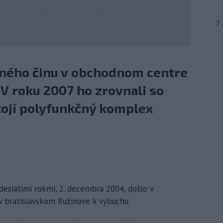
7
tného činu v obchodnom centre
V roku 2007 ho zrovnali so
tojí polyfunkčný komplex
desiatimi rokmi, 2. decembra 2004, došlo v
 v bratislavskom Ružinove k výbuchu.