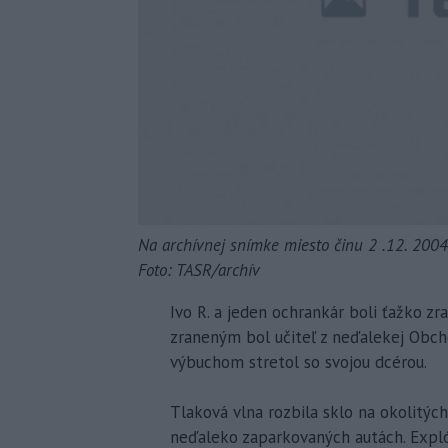
Na archívnej snímke miesto činu 2 .12. 2004
Foto: TASR/archív
Ivo R. a jeden ochrankár boli ťažko zr
zraneným bol učiteľ z neďalekej Obch
výbuchom stretol so svojou dcérou.
Tlaková vlna rozbila sklo na okolitý
neďaleko zaparkovaných autách. Explóz