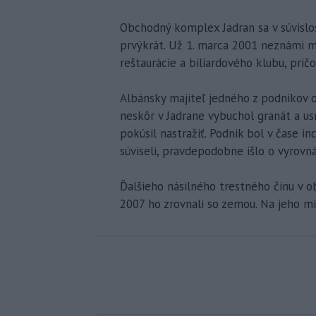
Obchodný komplex Jadran sa v súvislos
prvýkrát. Už 1. marca 2001 neznámi ml
reštaurácie a biliardového klubu, pričo
Albánsky majiteľ jedného z podnikov o
neskôr v Jadrane vybuchol granát a us
pokúsil nastražiť. Podnik bol v čase i
súviseli, pravdepodobne išlo o vyrovná
Ďalšieho násilného trestného činu v 
2007 ho zrovnali so zemou. Na jeho m