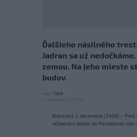
Ďalšieho násilného tres
Jadran sa už nedočkáme. 
zemou. Na jeho mieste s
budov.
Autor
TASR
2. decembra 2014 6:01
Bratislava 2. decembra (TASR) – Pred 
reštaurácii Jadran na Nevädzovej ulici