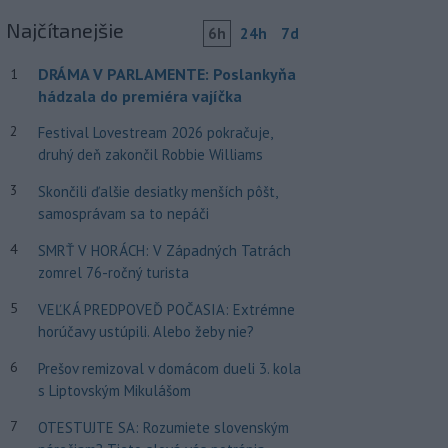
Najčítanejšie
6h
24h
7d
DRÁMA V PARLAMENTE: Poslankyňa
1
hádzala do premiéra vajíčka
2
Festival Lovestream 2026 pokračuje,
druhý deň zakončil Robbie Williams
3
Skončili ďalšie desiatky menších pôšt,
samosprávam sa to nepáči
4
SMRŤ V HORÁCH: V Západných Tatrách
zomrel 76-ročný turista
5
VEĽKÁ PREDPOVEĎ POČASIA: Extrémne
horúčavy ustúpili. Alebo žeby nie?
6
Prešov remizoval v domácom dueli 3. kola
s Liptovským Mikulášom
7
OTESTUJTE SA: Rozumiete slovenským