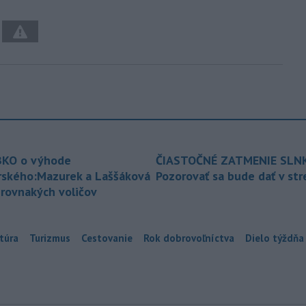
KO o výhode
ČIASTOČNÉ ZATMENIE SLN
rského:Mazurek a Laššáková
Pozorovať sa bude dať v st
 rovnakých voličov
túra
Turizmus
Cestovanie
Rok dobrovoľníctva
Dielo týždňa