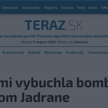
Zahraničie
Ekonomika
Regióny
Kultúra
Veda
Krimi
XML
TERAZ
.SK
pravodajský portál Tlačovej agentúry Slovenskej republi
Nedela
9. august 2026
Meniny má
Ľubomíra
Bratislavský
Košický
Nitriansky
Prešovský
Trenčiansk
kmi vybuchla bom
kom Jadrane