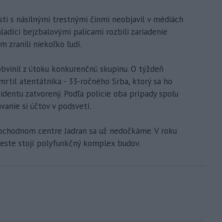
ti s násilnými trestnými činmi neobjavil v médiách
adíci bejzbalovými palicami rozbili zariadenie
m zranili niekoľko ľudí.
bvinil z útoku konkurenčnú skupinu. O týždeň
mrtil atentátnika - 33-ročného Srba, ktorý sa ho
ncidentu zatvorený. Podľa polície oba prípady spolu
vanie si účtov v podsvetí.
obchodnom centre Jadran sa už nedočkáme. V roku
ieste stojí polyfunkčný komplex budov.