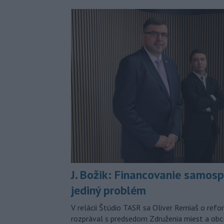
J. Božik: Financovanie samospr
jediný problém
V relácii Štúdio TASR sa Oliver Remiaš o ref
rozprával s predsedom Združenia miest a ob