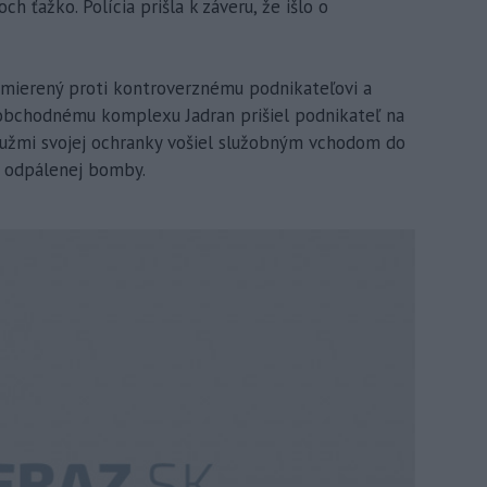
och ťažko. Polícia prišla k záveru, že išlo o
amierený proti kontroverznému podnikateľovi a
K obchodnému komplexu Jadran prišiel podnikateľ na
žmi svojej ochranky vošiel služobným vchodom do
ku odpálenej bomby.