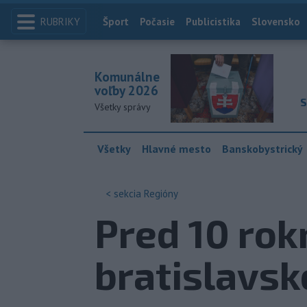
RUBRIKY
Index
Šport
Počasie
Publicistika
Slovensko
Komunálne
voľby 2026
S
Všetky správy
Všetky
Hlavné mesto
Banskobystrický
< sekcia
Regióny
Pred 10 ro
bratislavs