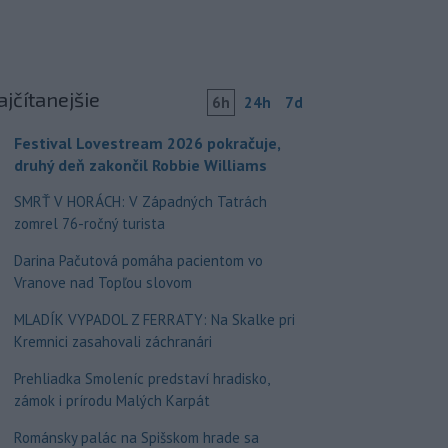
ajčítanejšie
6h
24h
7d
Festival Lovestream 2026 pokračuje,
druhý deň zakončil Robbie Williams
SMRŤ V HORÁCH: V Západných Tatrách
zomrel 76-ročný turista
Darina Pačutová pomáha pacientom vo
Vranove nad Topľou slovom
MLADÍK VYPADOL Z FERRATY: Na Skalke pri
Kremnici zasahovali záchranári
Prehliadka Smoleníc predstaví hradisko,
zámok i prírodu Malých Karpát
Románsky palác na Spišskom hrade sa