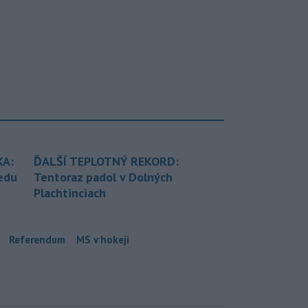
KA:
ĎALŠÍ TEPLOTNÝ REKORD:
redu
Tentoraz padol v Dolných
Plachtinciach
Referendum
MS v hokeji