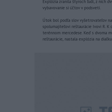
Explózia zranila štyroch ľudí, z nich dv
vybavovanie si účtov v podsvetí.
Útok bol podľa slov vyšetrovateľov n
spolumajiteľovi reštaurácie Ivovi R. 
terénnom mercedese. Keď s dvoma mu
reštaurácie, nastala explózia na diaľ