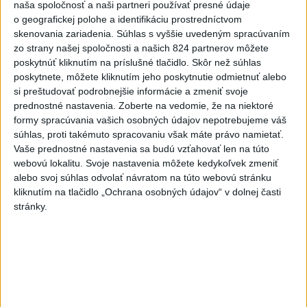
Komunálne voľby
naša spoločnosť a naši partneri používať presné údaje
o geografickej polohe a identifikáciu prostredníctvom
skenovania zariadenia. Súhlas s vyššie uvedeným spracúvaním
zo strany našej spoločnosti a našich 824 partnerov môžete
poskytnúť kliknutím na príslušné tlačidlo. Skôr než súhlas
poskytnete, môžete kliknutím jeho poskytnutie odmietnuť alebo
si preštudovať podrobnejšie informácie a zmeniť svoje
prednostné nastavenia.
Zoberte na vedomie, že na niektoré
formy spracúvania vašich osobných údajov nepotrebujeme váš
súhlas, proti takémuto spracovaniu však máte právo namietať.
Vaše prednostné nastavenia sa budú vzťahovať len na túto
webovú lokalitu. Svoje nastavenia môžete kedykoľvek zmeniť
alebo svoj súhlas odvolať návratom na túto webovú stránku
kliknutím na tlačidlo „Ochrana osobných údajov“ v dolnej časti
stránky.
HRABKO o výhode Majerského:Mazurek
a Laššáková majú rovnakých voličov
Podľa Hrabka sú z hľadiska podpory voličov najsilnejšími
kandidátmi na predsedu VÚC Majerský, Mazurek a Laššáková