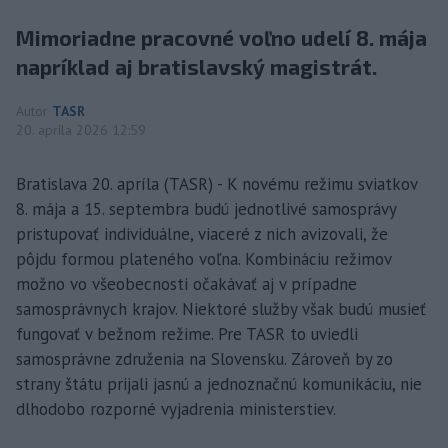
Mimoriadne pracovné voľno udelí 8. mája
napríklad aj bratislavský magistrát.
Autor
TASR
20. apríla 2026 12:59
Bratislava 20. apríla (TASR) - K novému režimu sviatkov
8. mája a 15. septembra budú jednotlivé samosprávy
pristupovať individuálne, viaceré z nich avizovali, že
pôjdu formou plateného voľna. Kombináciu režimov
možno vo všeobecnosti očakávať aj v prípadne
samosprávnych krajov. Niektoré služby však budú musieť
fungovať v bežnom režime. Pre TASR to uviedli
samosprávne združenia na Slovensku. Zároveň by zo
strany štátu prijali jasnú a jednoznačnú komunikáciu, nie
dlhodobo rozporné vyjadrenia ministerstiev.