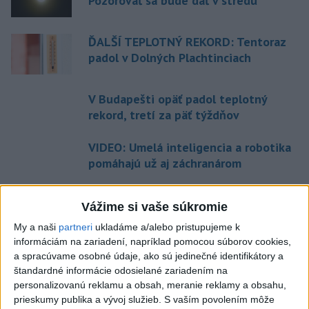
Pozorovať sa bude dať v stredu
ĎALŠÍ TEPLOTNÝ REKORD: Tentoraz
padol v Dolných Plachtinciach
V Budapešti opäť padol teplotný
rekord, tretí za päť týždňov
VIDEO: Umelá inteligencia a robotika
pomáhajú už aj záchranárom
Vážime si vaše súkromie
Aktuálne témy:
Kvízy
Podcasty
Rok Ľ.Štúra
My a naši
partneri
ukladáme a/alebo pristupujeme k
informáciám na zariadení, napríklad pomocou súborov cookies,
Turizmus
Cestovanie
Rok dobrovoľníctva
a spracúvame osobné údaje, ako sú jedinečné identifikátory a
štandardné informácie odosielané zariadením na
Dielo týždňa
Referendum
MS v hokeji
personalizovanú reklamu a obsah, meranie reklamy a obsahu,
prieskumy publika a vývoj služieb.
S vaším povolením môže