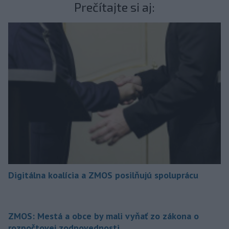
Prečítajte si aj:
Digitálna koalícia a ZMOS posilňujú spoluprácu
ZMOS: Mestá a obce by mali vyňať zo zákona o
rozpočtovej zodpovednosti