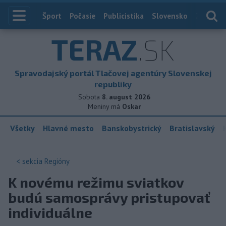
Index
Šport
Počasie
Publicistika
Slovensko
Zahranič
TERAZ
.SK
Spravodajský portál Tlačovej agentúry Slovenskej
republiky
Sobota
8. august 2026
Meniny má
Oskar
Všetky
Hlavné mesto
Banskobystrický
Bratislavský
< sekcia
Regióny
K novému režimu sviatkov
budú samosprávy pristupovať
individuálne