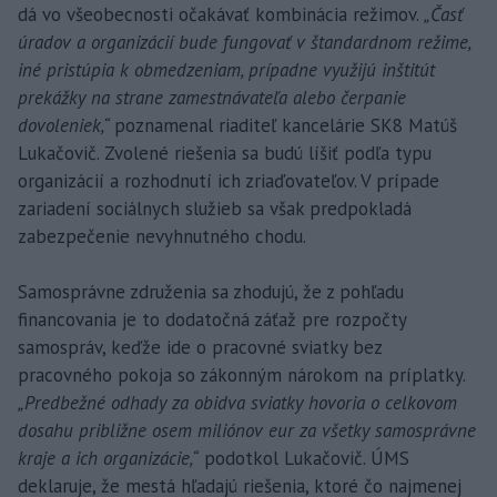
dá vo všeobecnosti očakávať kombinácia režimov.
„Časť
úradov a organizácií bude fungovať v štandardnom režime,
iné pristúpia k obmedzeniam, prípadne využijú inštitút
prekážky na strane zamestnávateľa alebo čerpanie
dovoleniek,“
poznamenal riaditeľ kancelárie SK8 Matúš
Lukačovič. Zvolené riešenia sa budú líšiť podľa typu
organizácií a rozhodnutí ich zriaďovateľov. V prípade
zariadení sociálnych služieb sa však predpokladá
zabezpečenie nevyhnutného chodu.
Samosprávne združenia sa zhodujú, že z pohľadu
financovania je to dodatočná záťaž pre rozpočty
samospráv, keďže ide o pracovné sviatky bez
pracovného pokoja so zákonným nárokom na príplatky.
„Predbežné odhady za obidva sviatky hovoria o celkovom
dosahu približne osem miliónov eur za všetky samosprávne
kraje a ich organizácie,“
podotkol Lukačovič. ÚMS
deklaruje, že mestá hľadajú riešenia, ktoré čo najmenej