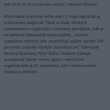
boli na to, na čo sú pôvodne určené,“
odkázal Viskupič.
Mimoriadne pracovné voľno udelí 8. mája napríklad aj
bratislavský magistrát. Týkať sa bude všetkých
zamestnancov magistrátu s výnimkou prevádzok, kde je
nevyhnutné zabezpečiť výkon služieb.
„Súčasné
rozpočtové možnosti nám neumožňujú plošne vyplatiť 100-
percentné príplatky všetkým zamestnancom,“
odôvodnil
hovorca Bratislavy Peter Bubla. Podobne plánuje
postupovať hlavné mesto spolu s mestskými
organizáciami aj 15. septembra, keď vzniká rovnaká
situácia a problém.