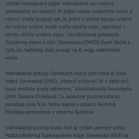
„Každá samospráva pôjde individuálne, ale viaceré
samosprávy sa rozhodli, že pôjdu cestou plateného voľna. A
viaceré úrady fungujú tak, že práve v piatok bývajú úradné
dni trochu kratšie, keďže počas týždňa majú, napríklad v
stredu, dlhšiu úradnú dobu,“
skonštatoval predseda
Združenia miest a obcí Slovenska (ZMOS) Jozef Božik s
tým, že riaditelia škôl avizujú na 8. mája riaditeľské
voľno.
Individuálny postup členských miest potvrdila aj Únia
miest Slovenska (ÚMS).
„Viaceré avizovali, že v daný deň
budú mestské úrady zatvorené,“
skonštatovala hovorkyňa
ÚMS Daniela Piršelová. Za osobitne problematickú
považuje únia túto tému najmä v oblasti školstva.
Očakáva usmernenie z rezortu školstva.
Individuálny prístup budú mať aj vyššie územné celky.
Podľa združenia Samosprávne kraje Slovenska (SK8) sa