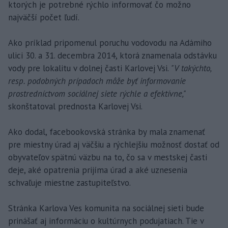
ktorých je potrebné rýchlo informovať čo možno
najväčší počet ľudí.
Ako príklad pripomenul poruchu vodovodu na Adámiho
ulici 30. a 31. decembra 2014, ktorá znamenala odstávku
vody pre lokalitu v dolnej časti Karlovej Vsi.
"V takýchto,
resp. podobných prípadoch môže byť informovanie
prostredníctvom sociálnej siete rýchle a efektívne,"
skonštatoval prednosta Karlovej Vsi.
Ako dodal, facebookovská stránka by mala znamenať
pre miestny úrad aj väčšiu a rýchlejšiu možnosť dostať od
obyvateľov spätnú väzbu na to, čo sa v mestskej časti
deje, aké opatrenia prijíma úrad a aké uznesenia
schvaľuje miestne zastupiteľstvo.
Stránka Karlova Ves komunita na sociálnej sieti bude
prinášať aj informáciu o kultúrnych podujatiach. Tie v