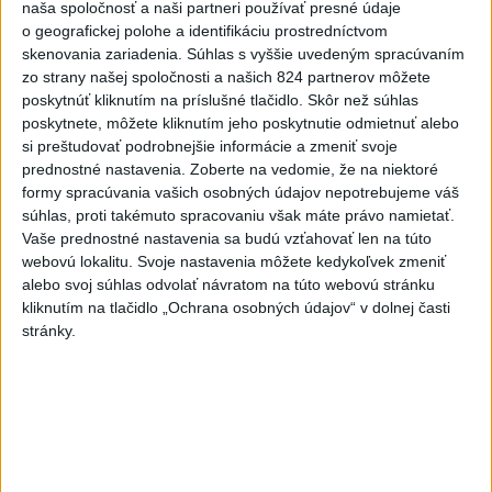
naša spoločnosť a naši partneri používať presné údaje
3
VEĽKÁ PREDPOVEĎ POČASIA: Extrémne horúčavy
o geografickej polohe a identifikáciu prostredníctvom
ustúpili. Alebo žeby nie?
skenovania zariadenia. Súhlas s vyššie uvedeným spracúvaním
zo strany našej spoločnosti a našich 824 partnerov môžete
4
Skončili ďalšie desiatky menších pôšt, samosprávam sa
poskytnúť kliknutím na príslušné tlačidlo. Skôr než súhlas
to nepáči
poskytnete, môžete kliknutím jeho poskytnutie odmietnuť alebo
si preštudovať podrobnejšie informácie a zmeniť svoje
5
Festival Lovestream 2026 pokračuje, druhý deň zakončil
prednostné nastavenia.
Zoberte na vedomie, že na niektoré
Robbie Williams
formy spracúvania vašich osobných údajov nepotrebujeme váš
súhlas, proti takémuto spracovaniu však máte právo namietať.
6
Prešov remizoval v domácom dueli 3. kola s Liptovským
Vaše prednostné nastavenia sa budú vzťahovať len na túto
Mikulášom
webovú lokalitu. Svoje nastavenia môžete kedykoľvek zmeniť
alebo svoj súhlas odvolať návratom na túto webovú stránku
7
Futbalisti Ružomberka podľahli Podbrezovej v 3. kole
kliknutím na tlačidlo „Ochrana osobných údajov“ v dolnej časti
stránky.
Najnovšie správy na Teraz.sk
Vyhlásenia
Priame prenosy z Národnej rady SR