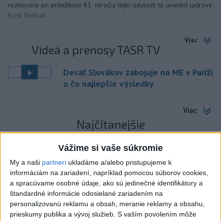
rozhovore pri príležitosti 81. výročia tejto udalosti to uviedol jadrový
fyzik Venhart.
Viac
Videá a prenosy TASR TV
Deväť Slovákov zabojuje na ME v Paríži
o čo najlepšie výsledky
Viac
Najčítanejšie
6h
24h
7d
Vážime si vaše súkromie
My a naši
partneri
ukladáme a/alebo pristupujeme k
DRÁMA V PARLAMENTE: Poslankyňa
1
informáciám na zariadení, napríklad pomocou súborov cookies,
hádzala do premiéra vajíčka
a spracúvame osobné údaje, ako sú jedinečné identifikátory a
štandardné informácie odosielané zariadením na
2
SMRŤ V HORÁCH: V Západných Tatrách zomrel 76-ročný
personalizovanú reklamu a obsah, meranie reklamy a obsahu,
turista
prieskumy publika a vývoj služieb.
S vaším povolením môže