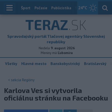
24
°C
Index
Šport
Počasie
Publicistika
Slovensko
Zahranič
TERAZ
.SK
Spravodajský portál Tlačovej agentúry Slovenskej
republiky
Nedela
9. august 2026
Meniny má
Ľubomíra
Všetky
Hlavné mesto
Banskobystrický
Bratislavský
< sekcia
Regióny
Karlova Ves si vytvorila
oficiálnu stránku na Facebooku