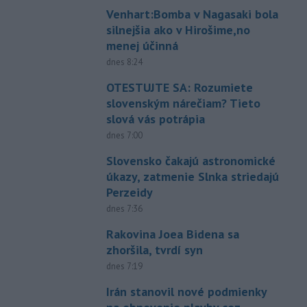
Venhart:Bomba v Nagasaki bola
silnejšia ako v Hirošime,no
menej účinná
dnes 8:24
OTESTUJTE SA: Rozumiete
slovenským nárečiam? Tieto
slová vás potrápia
dnes 7:00
Slovensko čakajú astronomické
úkazy, zatmenie Slnka striedajú
Perzeidy
dnes 7:36
Rakovina Joea Bidena sa
zhoršila, tvrdí syn
dnes 7:19
Irán stanovil nové podmienky