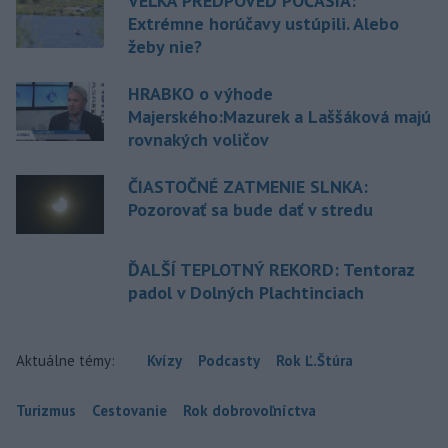
VEĽKÁ PREDPOVEĎ POČASIA:
Extrémne horúčavy ustúpili. Alebo
žeby nie?
HRABKO o výhode
Majerského:Mazurek a Laššáková majú
rovnakých voličov
ČIASTOČNÉ ZATMENIE SLNKA:
Pozorovať sa bude dať v stredu
ĎALŠÍ TEPLOTNÝ REKORD: Tentoraz
padol v Dolných Plachtinciach
Aktuálne témy:
Kvízy
Podcasty
Rok Ľ.Štúra
Turizmus
Cestovanie
Rok dobrovoľníctva