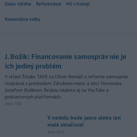
Dielo týždňa
Referendum
MS v hokeji
Komunálne voľby
J. Božik: Financovanie samospráv nie je
ich jediný problém
V relácii Štúdio TASR sa Oliver Remiaš o reforme samospráv
rozprával s predsedom Združenia miest a obcí Slovenska
Jozefom Božikom. Reláciu nájdete aj na YouTube a
podcastových platformách.
dnes 7:00
V nedeľu bude jasno alebo len
malá oblačnosť
dnes 6:14