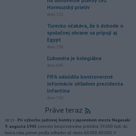
na obnovenie plavby cez
Hormuzský prieliv
dnes 7:15
Turecko očakáva, že k dohode o
spoločnej obrane sa pripojí aj
Egypt
dnes 7:06
Ľubomíra je kolegiálna
dnes 6:45
FIFA odsúdila kontroverzné
informácie ohľadom prezidenta
Infantina
dnes 7:10
Práve teraz
-
Pri výbuchu jadrovej bomby v japonskom meste Nagasaki
08:19
9. augusta 1945
zomrelo bezprostredne približne 39.000 ľudí, do
konca roka potom podľa odhadov až okolo 60.000-80.000. V