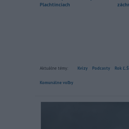
Plachtinciach
zách
Aktuálne témy:
Kvízy
Podcasty
Rok Ľ.Š
Komunálne voľby