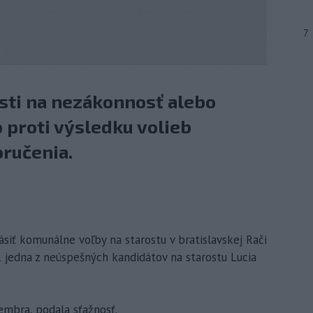
7
sti na nezákonnosť alebo
 proti výsledku volieb
oručenia.
ásiť komunálne voľby na starostu v bratislavskej Rači
 jedna z neúspešných kandidátov na starostu Lucia
embra, podala sťažnosť.