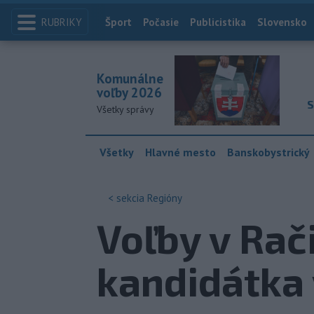
RUBRIKY
Index
Šport
Počasie
Publicistika
Slovensko
Komunálne
voľby 2026
S
Všetky správy
Všetky
Hlavné mesto
Banskobystrický
< sekcia
Regióny
Voľby v Rač
kandidátka 