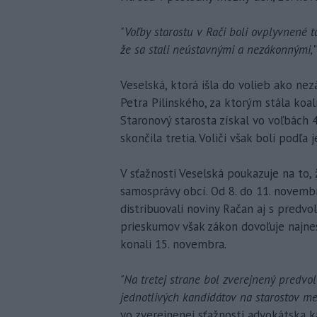
"Voľby starostu v Rači boli ovplyvnené 
že sa stali neústavnými a nezákonnými,
Veselská, ktorá išla do volieb ako nez
Petra Pilinského, za ktorým stála koa
Staronový starosta získal vo voľbách 4
skončila tretia. Voliči však boli podľa 
V sťažnosti Veselská poukazuje na to,
samosprávy obcí. Od 8. do 11. novemb
distribuovali noviny Račan aj s predv
prieskumov však zákon dovoľuje najne
konali 15. novembra.
"Na tretej strane bol zverejnený pred
jednotlivých kandidátov na starostov me
vo zverejnenej sťažnosti advokátska k