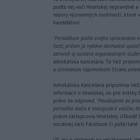
podľa nej voči Veselskej nepravdivé a 
názory významných osobností, ktoré v
kandidátovi.
"Periodikum podľa svojho spracovania n
časti, pričom ju vydáva obchodná spoloč
zároveň aj asistent organizačných služie
advokátska kancelária. Tá tiež pripom
a ústredným tajomníkom Strany zelený
Advokátska kancelária pripomína tiež,
informácií o Veselskej, no pre krátky 
právo na odpoveď.
"Považujeme za pre
periodika došlo k manipulácii voličov, kt
právni zástupcovia Veselskej. Uškodiť 
sociálnej sieti Facebook či poškrtané 
ÚS má o sťažnosti na nezákonnosť ale