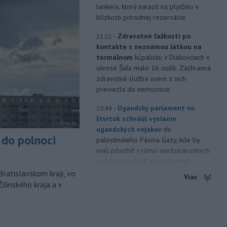
tankera, ktorý narazil na plytčinu v
blízkosti prírodnej rezervácie.
-
Zdravotné ťažkosti po
21:22
kontakte s neznámou látkou na
termálnom
kúpalisku v Diakovciach v
okrese Šaľa malo 16 osôb. Záchranná
zdravotná služba osem z nich
previezla do nemocnice.
-
Ugandský parlament vo
20:49
štvrtok schválil vyslanie
ugandských vojakov
do
do polnoci
palestínskeho Pásma Gazy, kde by
mali pôsobiť v rámci medzinárodných
stabilizačných síl, ktoré navrhol
americký prezident Donald Trump.
Bratislavskom kraji, vo
Viac
ilinského kraja a v
-
Anglická futbalová asociácia
20:07
(FA) stiahla svoju podporu
prezidentovi
Medzinárodnej
futbalovej federácie (FIFA) Giannimu