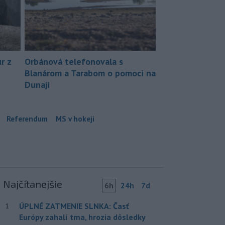
r z
Orbánová telefonovala s
Blanárom a Tarabom o pomoci na
Dunaji
Referendum
MS v hokeji
Najčítanejšie
6h
24h
7d
ÚPLNÉ ZATMENIE SLNKA: Časť
1
Európy zahalí tma, hrozia dôsledky