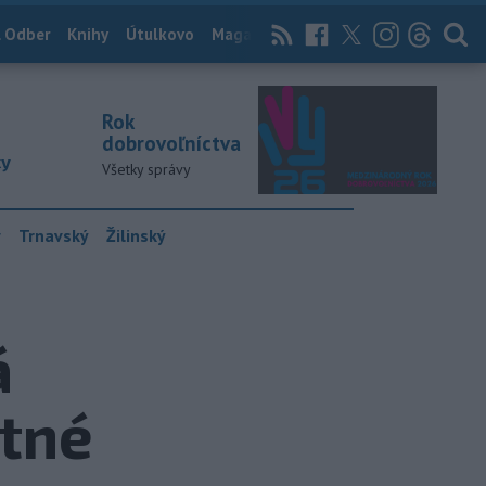
 Odber
Knihy
Útulkovo
Magazín
News Now
Archív
TASR
Rok
dobrovoľníctva
ky
Všetky správy
y
Trnavský
Žilinský
á
atné