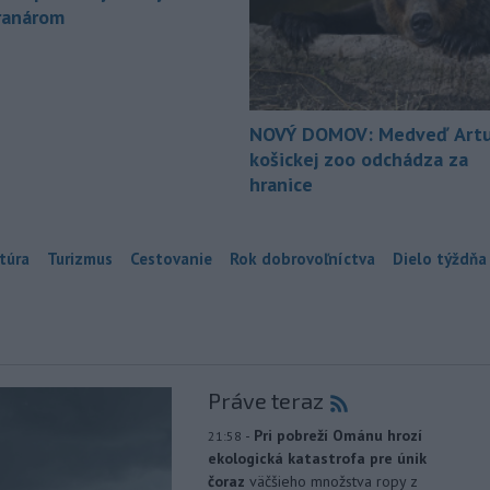
ranárom
NOVÝ DOMOV: Medveď Artu
košickej zoo odchádza za
hranice
túra
Turizmus
Cestovanie
Rok dobrovoľníctva
Dielo týždňa
Práve teraz
-
Pri pobreží Ománu hrozí
21:58
ekologická katastrofa pre únik
čoraz
väčšieho množstva ropy z