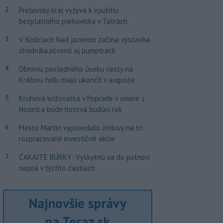
2
Prešovský kraj vyzýva k využitiu
bezplatného parkoviska v Tatrách
3
V Košiciach Nad jazerom začína výstavba
chodníka,otvorili aj pumptrack
4
Obnovu posledného úseku cesty na
Kráľovu hoľu majú ukončiť v auguste
5
Kruhová križovatka v Poprade v smere z
Hozelca bude hotová budúci rok
6
Mesto Martin vypovedalo zmluvy na tri
rozpracované investičné akcie
7
ČAKAJTE BÚRKY: Vyskytnú sa do polnoci
najmä v týchto častiach
Najnovšie správy
na Teraz.sk