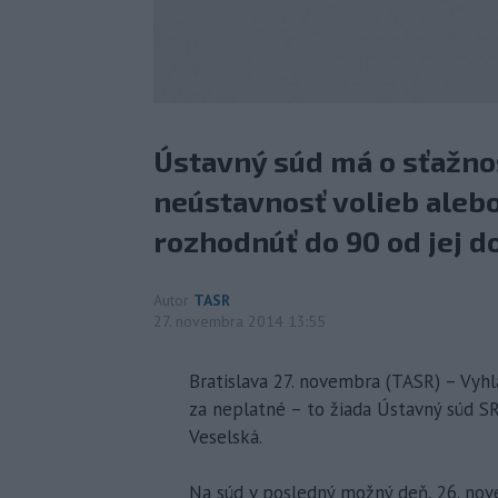
Ústavný súd má o sťažno
neústavnosť volieb alebo
rozhodnúť do 90 od jej d
Autor
TASR
27. novembra 2014 13:55
Bratislava 27. novembra (TASR) – Vyhl
za neplatné – to žiada Ústavný súd SR
Veselská.
Na súd v posledný možný deň, 26. nov