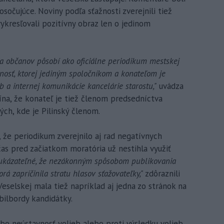
osočujúce. Noviny podľa sťažnosti zverejnili tiež
ykresľovali pozitívny obraz len o jedinom
a občanov pôsobí ako oficiálne periodikum mestskej
nosť, ktorej jediným spoločníkom a konateľom je
b a internej komunikácie kancelárie starostu,"
uvádza
ína, že konateľ je tiež členom predsedníctva
ch, kde je Pilinský členom.
 že periodikum zverejnilo aj rad negatívnych
čas pred začiatkom moratória už nestihla využiť
ukázateľné, že nezákonným spôsobom publikovania
orá zapríčinila stratu hlasov sťažovateľky,"
zdôraznili
Veselskej mala tiež napríklad aj jedna zo stránok na
bilbordy kandidátky.
bo neústavnosť volieb alebo proti výsledku volieb