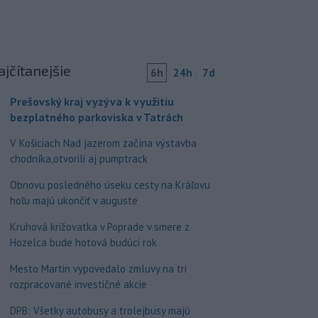
ajčítanejšie
6h
24h
7d
Prešovský kraj vyzýva k využitiu
bezplatného parkoviska v Tatrách
V Košiciach Nad jazerom začína výstavba
chodníka,otvorili aj pumptrack
Obnovu posledného úseku cesty na Kráľovu
hoľu majú ukončiť v auguste
Kruhová križovatka v Poprade v smere z
Hozelca bude hotová budúci rok
Mesto Martin vypovedalo zmluvy na tri
rozpracované investičné akcie
DPB: Všetky autobusy a trolejbusy majú