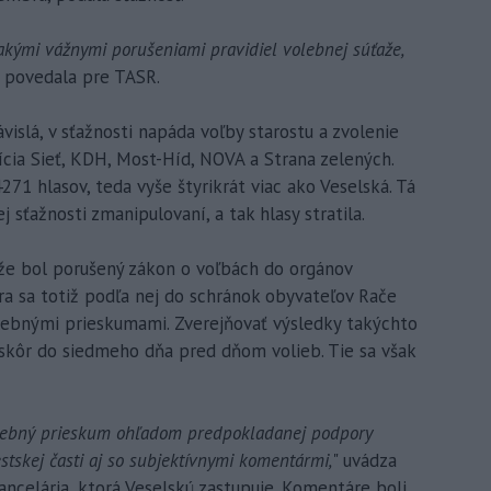
takými vážnymi porušeniami pravidiel volebnej súťaže,
" povedala pre TASR.
ávislá, v sťažnosti napáda voľby starostu a zvolenie
lícia Sieť, KDH, Most-Híd, NOVA a Strana zelených.
271 hlasov, teda vyše štyrikrát viac ako Veselská. Tá
jej sťažnosti zmanipulovaní, a tak hlasy stratila.
 že bol porušený zákon o voľbách do orgánov
ra sa totiž podľa nej do schránok obyvateľov Rače
olebnými prieskumami. Zverejňovať výsledky takýchto
skôr do siedmeho dňa pred dňom volieb. Tie sa však
volebný prieskum ohľadom predpokladanej podpory
stskej časti aj so subjektívnymi komentármi,
" uvádza
ancelária, ktorá Veselskú zastupuje. Komentáre boli