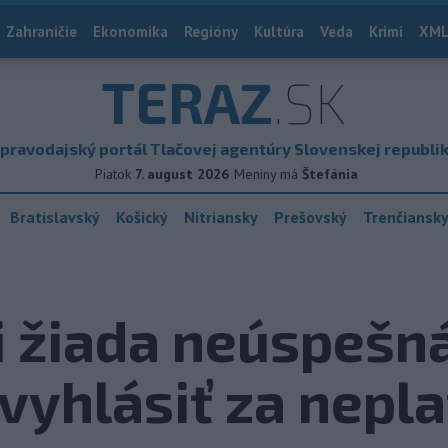
Zahraničie
Ekonomika
Regióny
Kultúra
Veda
Krimi
XML
TERAZ
.SK
pravodajský portál Tlačovej agentúry Slovenskej republi
Piatok
7. august 2026
Meniny má
Štefánia
Bratislavský
Košický
Nitriansky
Prešovský
Trenčiansk
i žiada neúspešn
vyhlásiť za nepl