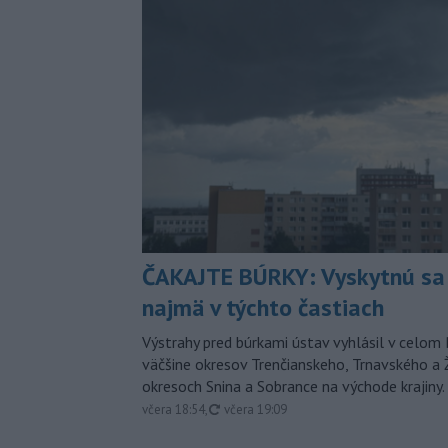
ČAKAJTE BÚRKY: Vyskytnú sa 
najmä v týchto častiach
Výstrahy pred búrkami ústav vyhlásil v celom 
väčšine okresov Trenčianskeho, Trnavského a Ž
okresoch Snina a Sobrance na východe krajiny.
aktualizované
včera 18:54
,
včera 19:09