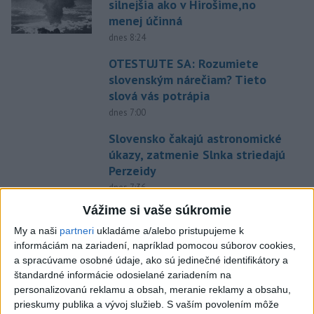
silnejšia ako v Hirošime,no
menej účinná
dnes 8:24
OTESTUJTE SA: Rozumiete
slovenským nárečiam? Tieto
slová vás potrápia
dnes 7:00
Slovensko čakajú astronomické
úkazy, zatmenie Slnka striedajú
Perzeidy
dnes 7:36
Vážime si vaše súkromie
Rakovina Joea Bidena sa
zhoršila, tvrdí syn
My a naši
partneri
ukladáme a/alebo pristupujeme k
informáciám na zariadení, napríklad pomocou súborov cookies,
dnes 7:19
a spracúvame osobné údaje, ako sú jedinečné identifikátory a
Irán stanovil nové podmienky
štandardné informácie odosielané zariadením na
na obnovenie plavby cez
personalizovanú reklamu a obsah, meranie reklamy a obsahu,
Hormuzský prieliv
prieskumy publika a vývoj služieb.
S vaším povolením môže