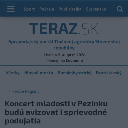
Index
Šport
Počasie
Publicistika
Slovensko
Zahranič
TERAZ
.SK
Spravodajský portál Tlačovej agentúry Slovenskej
republiky
Nedela
9. august 2026
Meniny má
Ľubomíra
Všetky
Hlavné mesto
Banskobystrický
Bratislavský
< sekcia
Regióny
Koncert mladosti v Pezinku
budú avizovať i sprievodné
podujatia