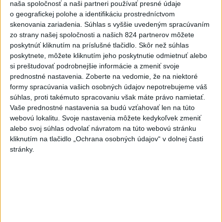
naša spoločnosť a naši partneri používať presné údaje
dnes 7:15
o geografickej polohe a identifikáciu prostredníctvom
Turecko očakáva, že k dohode o
skenovania zariadenia. Súhlas s vyššie uvedeným spracúvaním
spoločnej obrane sa pripojí aj
zo strany našej spoločnosti a našich 824 partnerov môžete
Egypt
poskytnúť kliknutím na príslušné tlačidlo. Skôr než súhlas
poskytnete, môžete kliknutím jeho poskytnutie odmietnuť alebo
dnes 7:06
si preštudovať podrobnejšie informácie a zmeniť svoje
Ľubomíra je kolegiálna
prednostné nastavenia.
Zoberte na vedomie, že na niektoré
formy spracúvania vašich osobných údajov nepotrebujeme váš
dnes 6:45
súhlas, proti takémuto spracovaniu však máte právo namietať.
FIFA odsúdila kontroverzné
Vaše prednostné nastavenia sa budú vzťahovať len na túto
informácie ohľadom prezidenta
webovú lokalitu. Svoje nastavenia môžete kedykoľvek zmeniť
Infantina
alebo svoj súhlas odvolať návratom na túto webovú stránku
kliknutím na tlačidlo „Ochrana osobných údajov“ v dolnej časti
dnes 7:10
stránky.
Práve teraz
-
Pri výbuchu jadrovej bomby v japonskom meste Nagasaki
08:19
9. augusta 1945
zomrelo bezprostredne približne 39.000 ľudí, do
konca roka potom podľa odhadov až okolo 60.000-80.000. V
rozhovore pri príležitosti 81. výročia tejto udalosti to uviedol jadrový
fyzik Venhart.