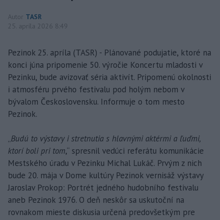
Autor
TASR
25. apríla 2026 8:49
Pezinok 25. apríla (TASR) - Plánované podujatie, ktoré na
konci júna pripomenie 50. výročie Koncertu mladosti v
Pezinku, bude avizovať séria aktivít. Pripomenú okolnosti
i atmosféru prvého festivalu pod holým nebom v
bývalom Československu. Informuje o tom mesto
Pezinok.
„
Budú to výstavy i stretnutia s hlavnými aktérmi a ľuďmi,
ktorí boli pri tom
,“ spresnil vedúci referátu komunikácie
Mestského úradu v Pezinku Michal Lukáč. Prvým z nich
bude 20. mája v Dome kultúry Pezinok vernisáž výstavy
Jaroslav Prokop: Portrét jedného hudobního festivalu
aneb Pezinok 1976. O deň neskôr sa uskutoční na
rovnakom mieste diskusia určená predovšetkým pre