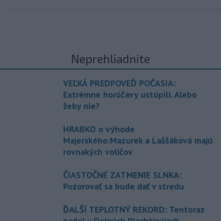
Neprehliadnite
VEĽKÁ PREDPOVEĎ POČASIA:
Extrémne horúčavy ustúpili. Alebo
žeby nie?
HRABKO o výhode
Majerského:Mazurek a Laššáková majú
rovnakých voličov
ČIASTOČNÉ ZATMENIE SLNKA:
Pozorovať sa bude dať v stredu
ĎALŠÍ TEPLOTNÝ REKORD: Tentoraz
padol v Dolných Plachtinciach