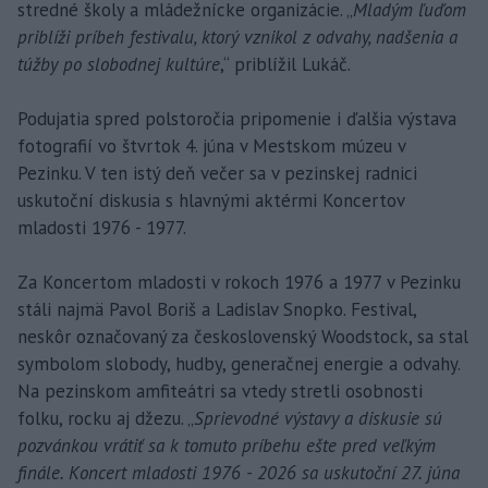
stredné školy a mládežnícke organizácie. „
Mladým ľuďom
priblíži príbeh festivalu, ktorý vznikol z odvahy, nadšenia a
túžby po slobodnej kultúre
,“ priblížil Lukáč.
Podujatia spred polstoročia pripomenie i ďalšia výstava
fotografií vo štvrtok 4. júna v Mestskom múzeu v
Pezinku. V ten istý deň večer sa v pezinskej radnici
uskutoční diskusia s hlavnými aktérmi Koncertov
mladosti 1976 - 1977.
Za Koncertom mladosti v rokoch 1976 a 1977 v Pezinku
stáli najmä Pavol Boriš a Ladislav Snopko. Festival,
neskôr označovaný za československý Woodstock, sa stal
symbolom slobody, hudby, generačnej energie a odvahy.
Na pezinskom amfiteátri sa vtedy stretli osobnosti
folku, rocku aj džezu. „
Sprievodné výstavy a diskusie sú
pozvánkou vrátiť sa k tomuto príbehu ešte pred veľkým
finále. Koncert mladosti 1976 - 2026 sa uskutoční 27. júna