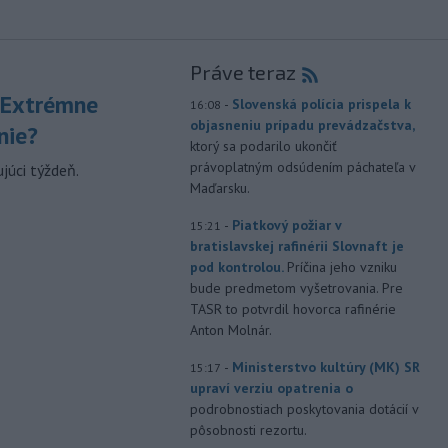
Práve teraz
 Extrémne
-
Slovenská polícia prispela k
16:08
objasneniu prípadu prevádzačstva,
nie?
ktorý sa podarilo ukončiť
právoplatným odsúdením páchateľa v
júci týždeň.
Maďarsku.
-
Piatkový požiar v
15:21
bratislavskej rafinérii Slovnaft je
pod kontrolou.
Príčina jeho vzniku
bude predmetom vyšetrovania. Pre
TASR to potvrdil hovorca rafinérie
Anton Molnár.
-
Ministerstvo kultúry (MK) SR
15:17
upraví verziu opatrenia o
podrobnostiach poskytovania dotácií v
pôsobnosti rezortu.