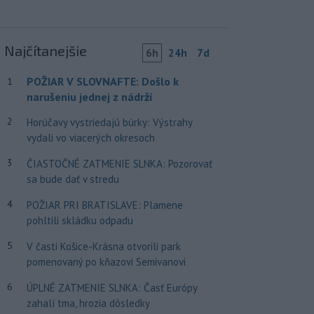
Najčítanejšie
6h
24h
7d
POŽIAR V SLOVNAFTE: Došlo k
1
narušeniu jednej z nádrží
2
Horúčavy vystriedajú búrky: Výstrahy
vydali vo viacerých okresoch
3
ČIASTOČNÉ ZATMENIE SLNKA: Pozorovať
sa bude dať v stredu
4
POŽIAR PRI BRATISLAVE: Plamene
pohltili skládku odpadu
5
V časti Košice-Krásna otvorili park
pomenovaný po kňazovi Semivanovi
6
ÚPLNÉ ZATMENIE SLNKA: Časť Európy
zahalí tma, hrozia dôsledky