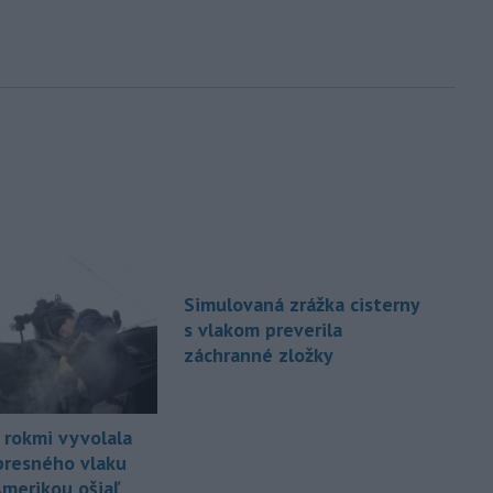
Simulovaná zrážka cisterny
s vlakom preverila
záchranné zložky
 rokmi vyvolala
presného vlaku
Amerikou ošiaľ