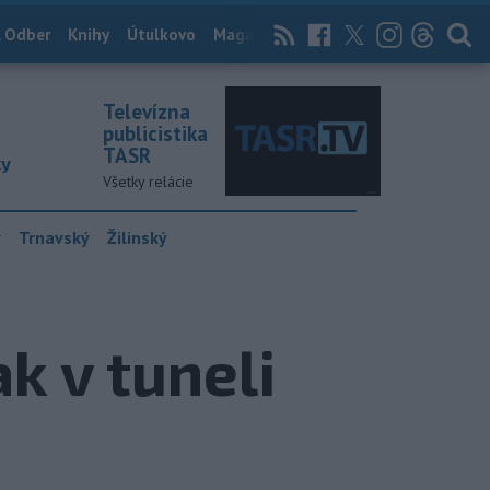
 Odber
Knihy
Útulkovo
Magazín
News Now
Archív
TASR
Televízna
publicistika
TASR
ky
Všetky relácie
y
Trnavský
Žilinský
k v tuneli