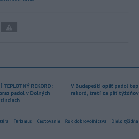
Í TEPLOTNÝ REKORD:
V Budapešti opäť padol tep
oraz padol v Dolných
rekord, tretí za päť týždňov
tinciach
túra
Turizmus
Cestovanie
Rok dobrovoľníctva
Dielo týždňa