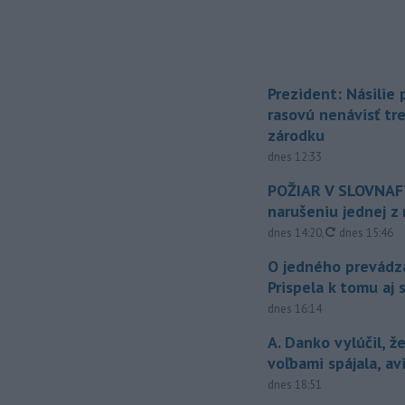
Prezident: Násilie
rasovú nenávisť tr
zárodku
dnes 12:33
POŽIAR V SLOVNAFT
narušeniu jednej z 
aktualizovan
dnes 14:20
,
dnes 15:46
O jedného prevádz
Prispela k tomu aj 
dnes 16:14
A. Danko vylúčil, ž
voľbami spájala, a
dnes 18:51