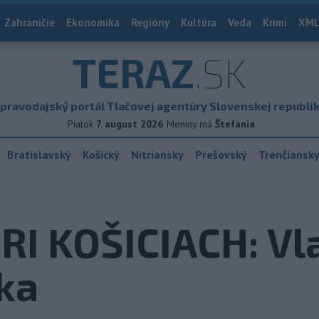
Zahraničie
Ekonomika
Regióny
Kultúra
Veda
Krimi
XML
TERAZ
.SK
pravodajský portál Tlačovej agentúry Slovenskej republi
Piatok
7. august 2026
Meniny má
Štefánia
Bratislavský
Košický
Nitriansky
Prešovský
Trenčiansk
I KOŠICIACH: Vla
eka