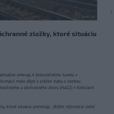
7
áchranné zložky, ktoré situáciu
i aktuálne smerujú k železničnému tunelu v
ormácií malo dôjsť k zrážke vlaku s osobou.
 Hasičského a záchranného zboru (HaZZ) v Košiciach
y, ktoré situáciu preverujú. „
Bližšie informácie zatiaľ