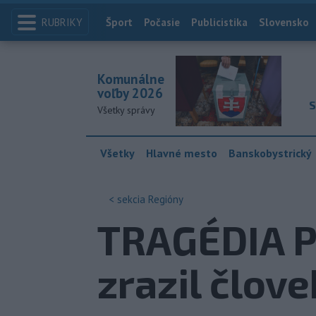
RUBRIKY
Index
Šport
Počasie
Publicistika
Slovensko
Komunálne
voľby 2026
S
Všetky správy
Všetky
Hlavné mesto
Banskobystrický
< sekcia
Regióny
TRAGÉDIA PR
zrazil člov