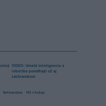
lotný
VIDEO: Umelá inteligencia a
robotika pomáhajú už aj
záchranárom
Referendum
MS v hokeji