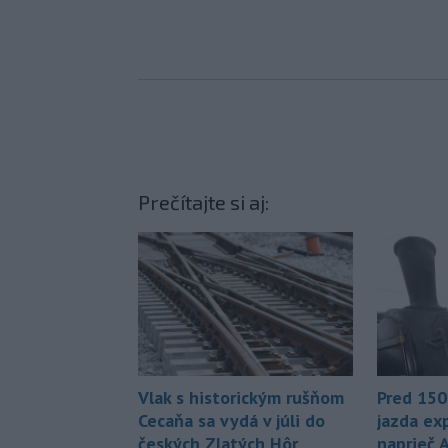
Prečítajte si aj:
Vlak s historickým rušňom
Pred 150
Cecaňa sa vydá v júli do
jazda ex
českých Zlatých Hôr
naprieč 