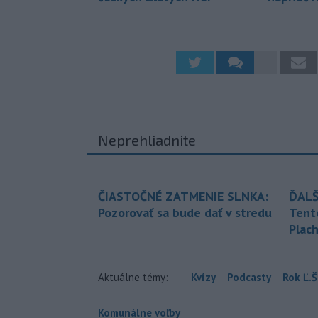
Neprehliadnite
ČIASTOČNÉ ZATMENIE SLNKA:
ĎALŠ
Pozorovať sa bude dať v stredu
Tent
Plach
Aktuálne témy:
Kvízy
Podcasty
Rok Ľ.Š
Komunálne voľby