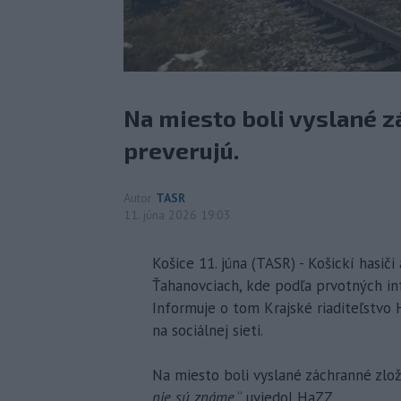
Na miesto boli vyslané z
preverujú.
Autor
TASR
11. júna 2026 19:03
Košice 11. júna (TASR) - Košickí hasič
Ťahanovciach, kde podľa prvotných inf
Informuje o tom Krajské riaditeľstvo
na sociálnej sieti.
Na miesto boli vyslané záchranné zložk
nie sú známe
,“ uviedol HaZZ.