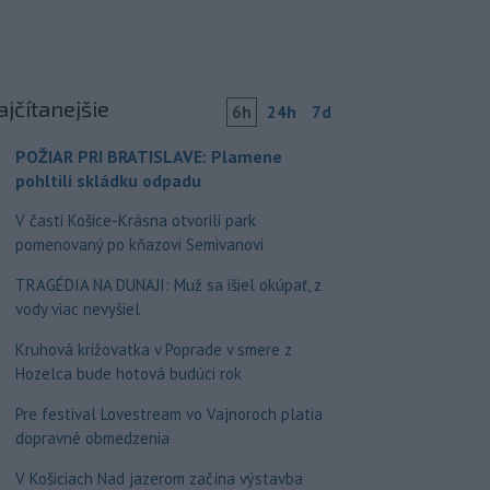
ajčítanejšie
6h
24h
7d
POŽIAR PRI BRATISLAVE: Plamene
pohltili skládku odpadu
V časti Košice-Krásna otvorili park
pomenovaný po kňazovi Semivanovi
TRAGÉDIA NA DUNAJI: Muž sa išiel okúpať, z
vody viac nevyšiel
Kruhová križovatka v Poprade v smere z
Hozelca bude hotová budúci rok
Pre festival Lovestream vo Vajnoroch platia
dopravné obmedzenia
V Košiciach Nad jazerom začína výstavba