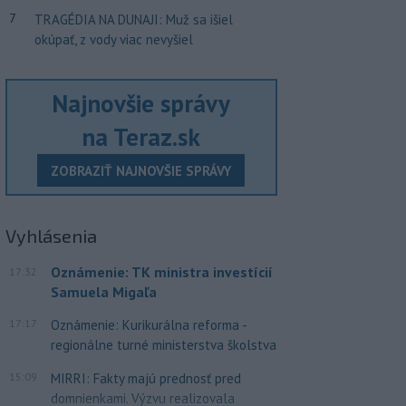
7
TRAGÉDIA NA DUNAJI: Muž sa išiel
okúpať, z vody viac nevyšiel
Najnovšie správy
na Teraz.sk
ZOBRAZIŤ NAJNOVŠIE SPRÁVY
Vyhlásenia
Oznámenie: TK ministra investícií
17:32
Samuela Migaľa
17:17
Oznámenie: Kurikurálna reforma -
regionálne turné ministerstva školstva
15:09
MIRRI: Fakty majú prednosť pred
domnienkami. Výzvu realizovala