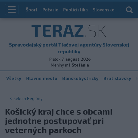
Index
Šport
Počasie
Publicistika
Slovensko
Zahranič
TERAZ
.SK
Spravodajský portál Tlačovej agentúry Slovenskej
republiky
Piatok
7. august 2026
Meniny má
Štefánia
Všetky
Hlavné mesto
Banskobystrický
Bratislavský
< sekcia
Regióny
Košický kraj chce s obcami
jednotne postupovať pri
veterných parkoch