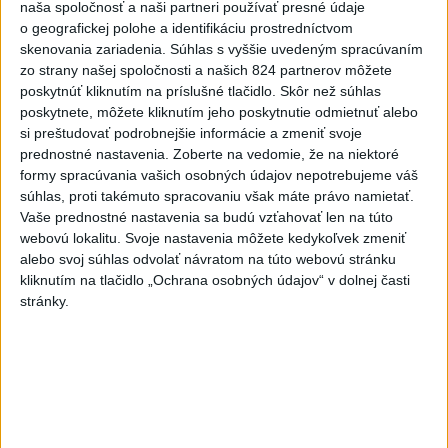
naša spoločnosť a naši partneri používať presné údaje
o geografickej polohe a identifikáciu prostredníctvom
skenovania zariadenia. Súhlas s vyššie uvedeným spracúvaním
zo strany našej spoločnosti a našich 824 partnerov môžete
VEĽKÁ PREDPOVEĎ POČASIA: Extrémne
poskytnúť kliknutím na príslušné tlačidlo. Skôr než súhlas
horúčavy ustúpili. Alebo žeby nie?
poskytnete, môžete kliknutím jeho poskytnutie odmietnuť alebo
si preštudovať podrobnejšie informácie a zmeniť svoje
Teraz.sk prináša predpoveď počasia na nasledujúci týždeň.
prednostné nastavenia.
Zoberte na vedomie, že na niektoré
formy spracúvania vašich osobných údajov nepotrebujeme váš
dnes 16:00
súhlas, proti takémuto spracovaniu však máte právo namietať.
Vaše prednostné nastavenia sa budú vzťahovať len na túto
Prezident: Násilie páchané pre
webovú lokalitu. Svoje nastavenia môžete kedykoľvek zmeniť
rasovú nenávisť treba odsúdiť v
alebo svoj súhlas odvolať návratom na túto webovú stránku
zárodku
kliknutím na tlačidlo „Ochrana osobných údajov“ v dolnej časti
dnes 12:33
stránky.
POŽIAR V SLOVNAFTE: Došlo k
narušeniu jednej z nádrží
aktualizované
dnes 14:20
,
dnes 15:46
Pri požiari lesného porastu v
Trstíne zasahuje takmer 50