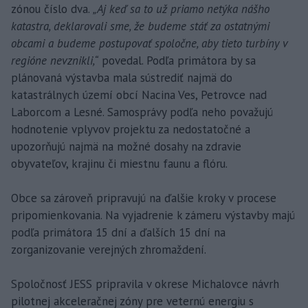
zónou číslo dva.
„Aj keď sa to už priamo netýka nášho
katastra, deklarovali sme, že budeme stáť za ostatnými
obcami a budeme postupovať spoločne, aby tieto turbíny v
regióne nevznikli,“
povedal. Podľa primátora by sa
plánovaná výstavba mala sústrediť najmä do
katastrálnych území obcí Nacina Ves, Petrovce nad
Laborcom a Lesné. Samosprávy podľa neho považujú
hodnotenie vplyvov projektu za nedostatočné a
upozorňujú najmä na možné dosahy na zdravie
obyvateľov, krajinu či miestnu faunu a flóru.
Obce sa zároveň pripravujú na ďalšie kroky v procese
pripomienkovania. Na vyjadrenie k zámeru výstavby majú
podľa primátora 15 dní a ďalších 15 dní na
zorganizovanie verejných zhromaždení.
Spoločnosť JESS pripravila v okrese Michalovce návrh
pilotnej akceleračnej zóny pre veternú energiu s