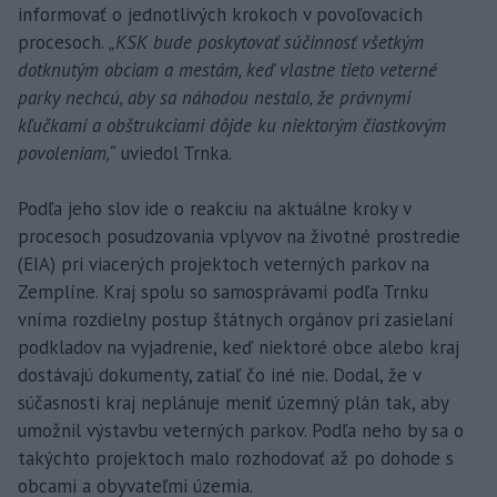
informovať o jednotlivých krokoch v povoľovacích
procesoch.
„KSK bude poskytovať súčinnosť všetkým
dotknutým obciam a mestám, keď vlastne tieto veterné
parky nechcú, aby sa náhodou nestalo, že právnymi
kľučkami a obštrukciami dôjde ku niektorým čiastkovým
povoleniam,“
uviedol Trnka.
Podľa jeho slov ide o reakciu na aktuálne kroky v
procesoch posudzovania vplyvov na životné prostredie
(EIA) pri viacerých projektoch veterných parkov na
Zemplíne. Kraj spolu so samosprávami podľa Trnku
vníma rozdielny postup štátnych orgánov pri zasielaní
podkladov na vyjadrenie, keď niektoré obce alebo kraj
dostávajú dokumenty, zatiaľ čo iné nie. Dodal, že v
súčasnosti kraj neplánuje meniť územný plán tak, aby
umožnil výstavbu veterných parkov. Podľa neho by sa o
takýchto projektoch malo rozhodovať až po dohode s
obcami a obyvateľmi územia.