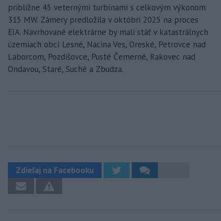
približne 45 veternými turbínami s celkovým výkonom
315 MW. Zámery predložila v októbri 2025 na proces
EIA. Navrhované elektrárne by mali stáť v katastrálnych
územiach obcí Lesné, Nacina Ves, Oreské, Petrovce nad
Laborcom, Pozdišovce, Pusté Čemerné, Rakovec nad
Ondavou, Staré, Suché a Zbudza.
Zdieľaj na Facebooku