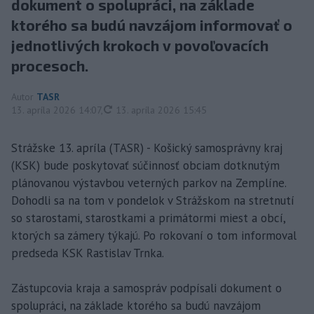
dokument o spolupráci, na základe
ktorého sa budú navzájom informovať o
jednotlivých krokoch v povoľovacích
procesoch.
Autor
TASR
aktualizované
13. apríla 2026 14:07
,
13. apríla 2026 15:45
Strážske 13. apríla (TASR) - Košický samosprávny kraj
(KSK) bude poskytovať súčinnosť obciam dotknutým
plánovanou výstavbou veterných parkov na Zemplíne.
Dohodli sa na tom v pondelok v Strážskom na stretnutí
so starostami, starostkami a primátormi miest a obcí,
ktorých sa zámery týkajú. Po rokovaní o tom informoval
predseda KSK Rastislav Trnka.
Zástupcovia kraja a samospráv podpísali dokument o
spolupráci, na základe ktorého sa budú navzájom