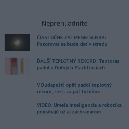
Neprehliadnite
ČIASTOČNÉ ZATMENIE SLNKA:
Pozorovať sa bude dať v stredu
ĎALŠÍ TEPLOTNÝ REKORD: Tentoraz
padol v Dolných Plachtinciach
V Budapešti opäť padol teplotný
rekord, tretí za päť týždňov
VIDEO: Umelá inteligencia a robotika
pomáhajú už aj záchranárom