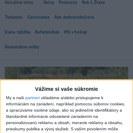
Aktuálne témy:
Kvízy
Podcasty
Rok Ľ.Štúra
Turizmus
Cestovanie
Rok dobrovoľníctva
Dielo týždňa
Referendum
MS v hokeji
Komunálne voľby
Vážime si vaše súkromie
My a naši
partneri
ukladáme a/alebo pristupujeme k
informáciám na zariadení, napríklad pomocou súborov cookies,
a spracúvame osobné údaje, ako sú jedinečné identifikátory a
štandardné informácie odosielané zariadením na
personalizovanú reklamu a obsah, meranie reklamy a obsahu,
prieskumy publika a vývoj služieb.
S vaším povolením môže