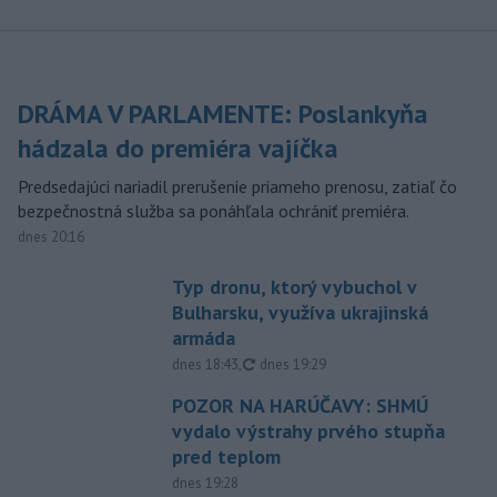
DRÁMA V PARLAMENTE: Poslankyňa
hádzala do premiéra vajíčka
Predsedajúci nariadil prerušenie priameho prenosu, zatiaľ čo
bezpečnostná služba sa ponáhľala ochrániť premiéra.
dnes 20:16
Typ dronu, ktorý vybuchol v
Bulharsku, využíva ukrajinská
armáda
aktualizované
dnes 18:43
,
dnes 19:29
POZOR NA HARÚČAVY: SHMÚ
vydalo výstrahy prvého stupňa
pred teplom
dnes 19:28