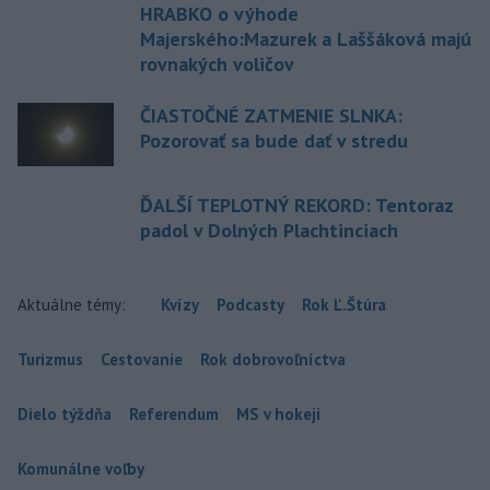
HRABKO o výhode
Majerského:Mazurek a Laššáková majú
rovnakých voličov
ČIASTOČNÉ ZATMENIE SLNKA:
Pozorovať sa bude dať v stredu
ĎALŠÍ TEPLOTNÝ REKORD: Tentoraz
padol v Dolných Plachtinciach
Aktuálne témy:
Kvízy
Podcasty
Rok Ľ.Štúra
Turizmus
Cestovanie
Rok dobrovoľníctva
Dielo týždňa
Referendum
MS v hokeji
Komunálne voľby