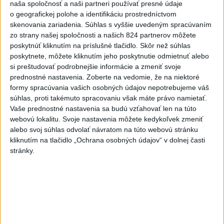
Videá a prenosy TASR TV
naša spoločnosť a naši partneri používať presné údaje
o geografickej polohe a identifikáciu prostredníctvom
Deväť Slovákov zabojuje na ME v Paríži
skenovania zariadenia. Súhlas s vyššie uvedeným spracúvaním
o čo najlepšie výsledky
zo strany našej spoločnosti a našich 824 partnerov môžete
poskytnúť kliknutím na príslušné tlačidlo. Skôr než súhlas
poskytnete, môžete kliknutím jeho poskytnutie odmietnuť alebo
Viac
si preštudovať podrobnejšie informácie a zmeniť svoje
Najčítanejšie
prednostné nastavenia.
Zoberte na vedomie, že na niektoré
formy spracúvania vašich osobných údajov nepotrebujeme váš
6h
24h
7d
súhlas, proti takémuto spracovaniu však máte právo namietať.
Vaše prednostné nastavenia sa budú vzťahovať len na túto
Do Bulharska vnikol dron a vybuchol v
1
webovú lokalitu. Svoje nastavenia môžete kedykoľvek zmeniť
alebo svoj súhlas odvolať návratom na túto webovú stránku
blízkosti hraníc s Rumunskom
kliknutím na tlačidlo „Ochrana osobných údajov“ v dolnej časti
stránky.
2
V blízkosti Vojenského technického a skúšobného ústavu
Záhorie HORÍ
3
ČIASTOČNÉ ZATMENIE SLNKA: Pozorovať sa bude dať v
stredu
4
Prehliadka Smoleníc predstaví hradisko, zámok i prírodu