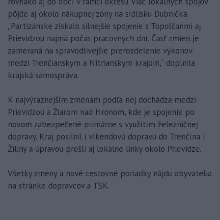
rovnako aj do obcí v rámci okresu. Viac lokálnych spojov
pôjde aj okolo nákupnej zóny na sídlisku Dubnička.
„Partizánske získalo silnejšie spojenie s Topoľčanmi aj
Prievidzou najmä počas pracovných dní. Časť zmien je
zameraná na spravodlivejšie prerozdelenie výkonov
medzi Trenčianskym a Nitrianskym krajom,“ doplnila
krajská samospráva.
K najvýraznejším zmenám podľa nej dochádza medzi
Prievidzou a Žiarom nad Hronom, kde je spojenie po
novom zabezpečené primárne s využitím železničnej
dopravy. Kraj posilnil i víkendovú dopravu do Trenčína i
Žiliny a úpravou prešli aj lokálne linky okolo Prievidze.
Všetky zmeny a nové cestovné poriadky nájdu obyvatelia
na stránke dopravcov a TSK.