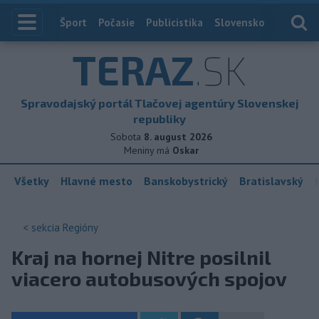
Index
Šport
Počasie
Publicistika
Slovensko
Zahranič
TERAZ
.SK
Spravodajský portál Tlačovej agentúry Slovenskej
republiky
Sobota
8. august 2026
Meniny má
Oskar
Všetky
Hlavné mesto
Banskobystrický
Bratislavský
< sekcia
Regióny
Kraj na hornej Nitre posilnil
viacero autobusových spojov