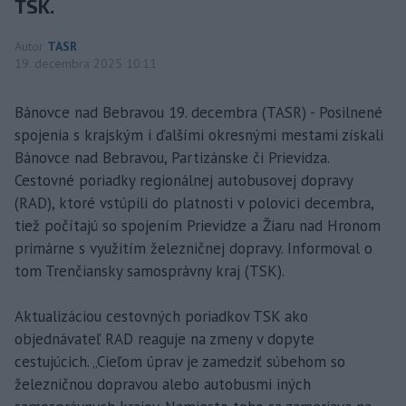
TSK.
Autor
TASR
19. decembra 2025 10:11
Bánovce nad Bebravou 19. decembra (TASR) - Posilnené
spojenia s krajským i ďalšími okresnými mestami získali
Bánovce nad Bebravou, Partizánske či Prievidza.
Cestovné poriadky regionálnej autobusovej dopravy
(RAD), ktoré vstúpili do platnosti v polovici decembra,
tiež počítajú so spojením Prievidze a Žiaru nad Hronom
primárne s využitím železničnej dopravy. Informoval o
tom Trenčiansky samosprávny kraj (TSK).
Aktualizáciou cestovných poriadkov TSK ako
objednávateľ RAD reaguje na zmeny v dopyte
cestujúcich. „Cieľom úprav je zamedziť súbehom so
železničnou dopravou alebo autobusmi iných