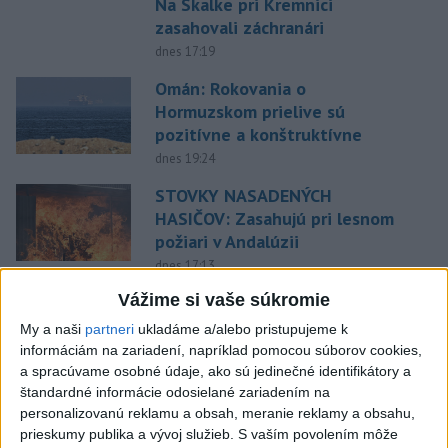
Na Skalke pri Kremnici
zasahovali záchranári
dnes 17:19
Omán: Rokovania o
Hormuzskom prielive sú
pozitívne a konštruktívne
dnes 19:24
STOVKY NASADENÝCH
HASIČOV: Zasahujú pri lesnom
požiari v Andalúzii
dnes 17:13
Práve teraz
Vážime si vaše súkromie
My a naši
partneri
ukladáme a/alebo pristupujeme k
-
Kosovský parlament musel prerušiť zasadnutie po tom,
20:15
informáciám na zariadení, napríklad pomocou súborov cookies,
ako opozičná
poslankyňa Time Kadrijajová začala do úradujúceho
a spracúvame osobné údaje, ako sú jedinečné identifikátory a
premiéra Albina Kurtiho hádzať vajíčka.
štandardné informácie odosielané zariadením na
personalizovanú reklamu a obsah, meranie reklamy a obsahu,
Viac
prieskumy publika a vývoj služieb.
S vaším povolením môže