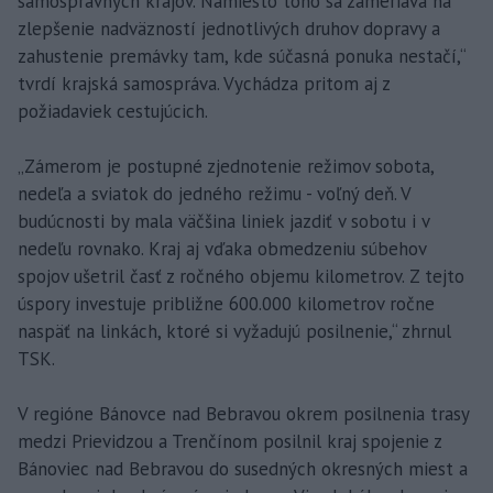
samosprávnych krajov. Namiesto toho sa zameriava na
zlepšenie nadväzností jednotlivých druhov dopravy a
zahustenie premávky tam, kde súčasná ponuka nestačí,“
tvrdí krajská samospráva. Vychádza pritom aj z
požiadaviek cestujúcich.
„Zámerom je postupné zjednotenie režimov sobota,
nedeľa a sviatok do jedného režimu - voľný deň. V
budúcnosti by mala väčšina liniek jazdiť v sobotu i v
nedeľu rovnako. Kraj aj vďaka obmedzeniu súbehov
spojov ušetril časť z ročného objemu kilometrov. Z tejto
úspory investuje približne 600.000 kilometrov ročne
naspäť na linkách, ktoré si vyžadujú posilnenie,“ zhrnul
TSK.
V regióne Bánovce nad Bebravou okrem posilnenia trasy
medzi Prievidzou a Trenčínom posilnil kraj spojenie z
Bánoviec nad Bebravou do susedných okresných miest a