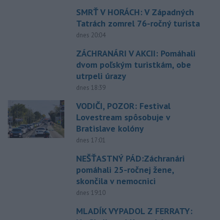
SMRŤ V HORÁCH: V Západných
Tatrách zomrel 76-ročný turista
dnes 20:04
ZÁCHRANÁRI V AKCII: Pomáhali
dvom poľským turistkám, obe
utrpeli úrazy
dnes 18:39
VODIČI, POZOR: Festival
Lovestream spôsobuje v
Bratislave kolóny
dnes 17:01
NEŠŤASTNÝ PÁD:Záchranári
pomáhali 25-ročnej žene,
skončila v nemocnici
dnes 19:10
MLADÍK VYPADOL Z FERRATY: