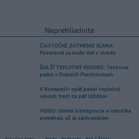
Neprehliadnite
ČIASTOČNÉ ZATMENIE SLNKA:
Pozorovať sa bude dať v stredu
ĎALŠÍ TEPLOTNÝ REKORD: Tentoraz
padol v Dolných Plachtinciach
V Budapešti opäť padol teplotný
rekord, tretí za päť týždňov
VIDEO: Umelá inteligencia a robotika
pomáhajú už aj záchranárom
Aktuálne témy:
Kvízy
Podcasty
Rok Ľ.Štúra