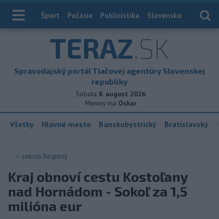
Index
Šport
Počasie
Publicistika
Slovensko
Zahranič
TERAZ
.SK
Spravodajský portál Tlačovej agentúry Slovenskej
republiky
Sobota
8. august 2026
Meniny má
Oskar
Všetky
Hlavné mesto
Banskobystrický
Bratislavský
< sekcia
Regióny
Kraj obnoví cestu Kostoľany
nad Hornádom - Sokoľ za 1,5
milióna eur