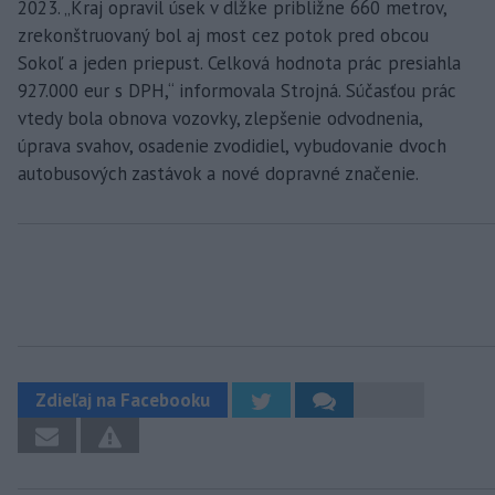
2023. „Kraj opravil úsek v dĺžke približne 660 metrov,
zrekonštruovaný bol aj most cez potok pred obcou
Sokoľ a jeden priepust. Celková hodnota prác presiahla
927.000 eur s DPH,“ informovala Strojná. Súčasťou prác
vtedy bola obnova vozovky, zlepšenie odvodnenia,
úprava svahov, osadenie zvodidiel, vybudovanie dvoch
autobusových zastávok a nové dopravné značenie.
Zdieľaj na Facebooku