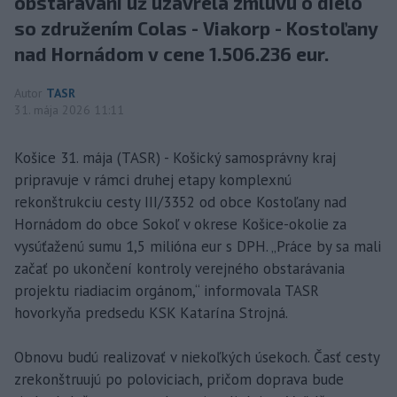
obstarávaní už uzavrela zmluvu o dielo
so združením Colas - Viakorp - Kostoľany
nad Hornádom v cene 1.506.236 eur.
Autor
TASR
31. mája 2026 11:11
Košice 31. mája (TASR) - Košický samosprávny kraj
pripravuje v rámci druhej etapy komplexnú
rekonštrukciu cesty III/3352 od obce Kostoľany nad
Hornádom do obce Sokoľ v okrese Košice-okolie za
vysúťaženú sumu 1,5 milióna eur s DPH. „Práce by sa mali
začať po ukončení kontroly verejného obstarávania
projektu riadiacim orgánom,“ informovala TASR
hovorkyňa predsedu KSK Katarína Strojná.
Obnovu budú realizovať v niekoľkých úsekoch. Časť cesty
zrekonštruujú po poloviciach, pričom doprava bude