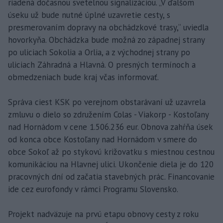
riadená dočasnou svetelnou signalizáciou. „V ďalšom
úseku už bude nutné úplné uzavretie cesty, s
presmerovaním dopravy na obchádzkové trasy,“ uviedla
hovorkyňa. Obchádzka bude možná zo západnej strany
po uliciach Sokolia a Orlia, a z východnej strany po
uliciach Záhradná a Hlavná. O presných termínoch a
obmedzeniach bude kraj včas informovať.
Správa ciest KSK po verejnom obstarávaní už uzavrela
zmluvu o dielo so združením Colas - Viakorp - Kostoľany
nad Hornádom v cene 1.506.236 eur. Obnova zahŕňa úsek
od konca obce Kostoľany nad Hornádom v smere do
obce Sokoľ až po stykovú križovatku s miestnou cestnou
komunikáciou na Hlavnej ulici. Ukončenie diela je do 120
pracovných dní od začatia stavebných prác. Financovanie
ide cez eurofondy v rámci Programu Slovensko.
Projekt nadväzuje na prvú etapu obnovy cesty z roku