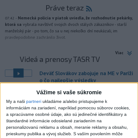
Práve teraz
-
Nemecká polícia v piatok uviedla, že rozhodnutie pekárky,
07:42
ktorá sa
vybrala navštíviť svojich dvoch stálych zákazníkov - starší
manželský pár - po tom, čo sa u nej niekoľko dní neukázali, im
pravdepodobne zachránilo život.
Viac
Videá a prenosy TASR TV
Deväť Slovákov zabojuje na ME v Paríži
o čo najlepšie výsledky
Vážime si vaše súkromie
Viac
My a naši
partneri
ukladáme a/alebo pristupujeme k
Najčítanejšie
informáciám na zariadení, napríklad pomocou súborov cookies,
a spracúvame osobné údaje, ako sú jedinečné identifikátory a
6h
24h
7d
štandardné informácie odosielané zariadením na
personalizovanú reklamu a obsah, meranie reklamy a obsahu,
ÚPLNÉ ZATMENIE SLNKA: Časť Európy
1
prieskumy publika a vývoj služieb.
S vaším povolením môže