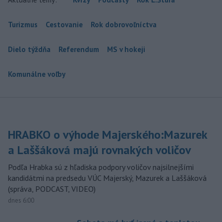
Turizmus
Cestovanie
Rok dobrovoľníctva
Dielo týždňa
Referendum
MS v hokeji
Komunálne voľby
HRABKO o výhode Majerského:Mazurek
a Laššáková majú rovnakých voličov
Podľa Hrabka sú z hľadiska podpory voličov najsilnejšími
kandidátmi na predsedu VÚC Majerský, Mazurek a Laššáková
(správa, PODCAST, VIDEO)
dnes 6:00