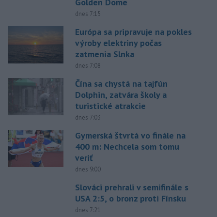
Golden Dome
dnes 7:15
Európa sa pripravuje na pokles
výroby elektriny počas
zatmenia Slnka
dnes 7:08
Čína sa chystá na tajfún
Dolphin, zatvára školy a
turistické atrakcie
dnes 7:03
Gymerská štvrtá vo finále na
400 m: Nechcela som tomu
veriť
dnes 9:00
Slováci prehrali v semifinále s
USA 2:5, o bronz proti Fínsku
dnes 7:21