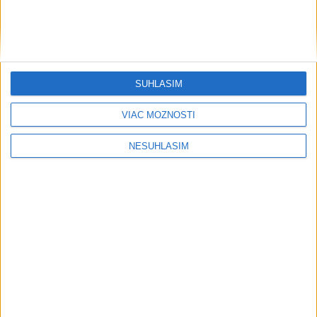
SÚHLASÍM
VIAC MOŽNOSTÍ
NESÚHLASÍM
....