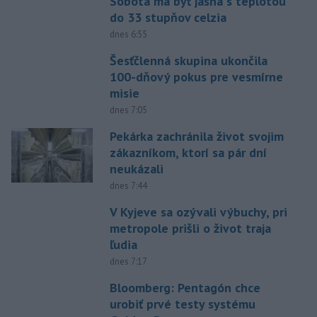
Sobota má byť jasná s teplotou
do 33 stupňov celzia
dnes 6:55
Šesťčlenná skupina ukončila
100-dňový pokus pre vesmírne
misie
dnes 7:05
Pekárka zachránila život svojim
zákazníkom, ktorí sa pár dní
neukázali
dnes 7:44
V Kyjeve sa ozývali výbuchy, pri
metropole prišli o život traja
ľudia
dnes 7:17
Bloomberg: Pentagón chce
urobiť prvé testy systému