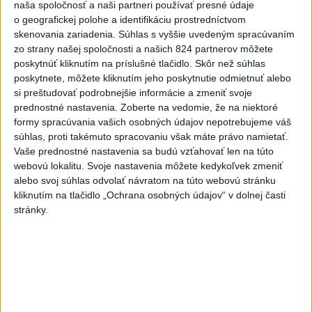
zahalí tma, hrozia dôsledky
naša spoločnosť a naši partneri používať presné údaje
o geografickej polohe a identifikáciu prostredníctvom
skenovania zariadenia. Súhlas s vyššie uvedeným spracúvaním
2
Obranca Kaša dostal od Žiliny povolenie hľadať si nový
zo strany našej spoločnosti a našich 824 partnerov môžete
klub
poskytnúť kliknutím na príslušné tlačidlo. Skôr než súhlas
poskytnete, môžete kliknutím jeho poskytnutie odmietnuť alebo
3
ČIASTOČNÉ ZATMENIE SLNKA: Pozorovať sa bude dať v
si preštudovať podrobnejšie informácie a zmeniť svoje
stredu
prednostné nastavenia.
Zoberte na vedomie, že na niektoré
formy spracúvania vašich osobných údajov nepotrebujeme váš
4
V časti Košice-Krásna otvorili park pomenovaný po
súhlas, proti takémuto spracovaniu však máte právo namietať.
kňazovi Semivanovi
Vaše prednostné nastavenia sa budú vzťahovať len na túto
webovú lokalitu. Svoje nastavenia môžete kedykoľvek zmeniť
5
Prešovský kraj vyzýva k využitiu bezplatného parkoviska v
alebo svoj súhlas odvolať návratom na túto webovú stránku
Tatrách
kliknutím na tlačidlo „Ochrana osobných údajov“ v dolnej časti
stránky.
6
Kruhová križovatka v Poprade v smere z Hozelca bude
hotová budúci rok
7
Brezno obnovuje zastávky MHD
Najnovšie správy na Teraz.sk