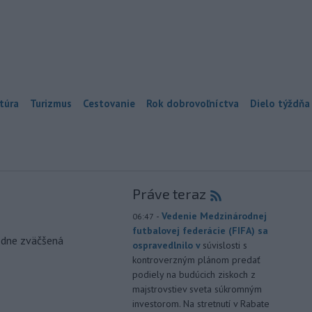
túra
Turizmus
Cestovanie
Rok dobrovoľníctva
Dielo týždňa
Práve teraz
-
Vedenie Medzinárodnej
06:47
futbalovej federácie (FIFA) sa
odne zväčšená
ospravedlnilo v
súvislosti s
kontroverzným plánom predať
podiely na budúcich ziskoch z
majstrovstiev sveta súkromným
investorom. Na stretnutí v Rabate