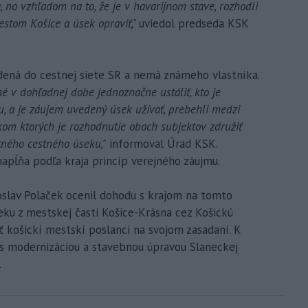
a, no vzhľadom na to, že je v havarijnom stave, rozhodli
estom Košice a úsek opraviť,"
uviedol predseda KSK
adená do cestnej siete SR a nemá známeho vlastníka.
é v dohľadnej dobe jednoznačne ustáliť, kto je
 a je záujem uvedený úsek užívať, prebehli medzi
om ktorých je rozhodnutie oboch subjektov združiť
tného cestného úseku,"
informoval Úrad KSK.
apĺňa podľa kraja princíp verejného záujmu.
oslav Polaček ocenil dohodu s krajom na tomto
eku z mestskej časti Košice-Krásna cez Košickú
 košickí mestskí poslanci na svojom zasadaní. K
s modernizáciou a stavebnou úpravou Slaneckej
.