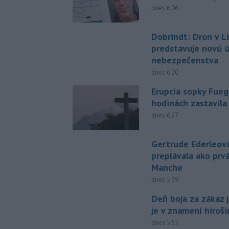
dnes 6:06
Dobrindt: Dron v L
predstavuje novú 
nebezpečenstva
dnes 6:20
Erupcia sopky Fueg
hodinách zastavila
dnes 6:27
Gertrude Ederleov
preplávala ako prv
Manche
dnes 5:39
Deň boja za zákaz 
je v znamení hiroš
dnes 5:55