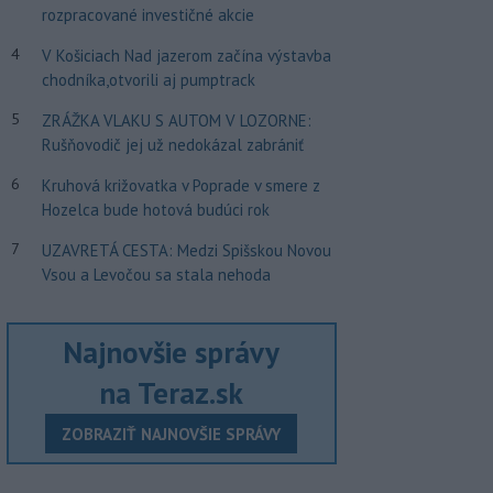
rozpracované investičné akcie
4
V Košiciach Nad jazerom začína výstavba
chodníka,otvorili aj pumptrack
5
ZRÁŽKA VLAKU S AUTOM V LOZORNE:
Rušňovodič jej už nedokázal zabrániť
6
Kruhová križovatka v Poprade v smere z
Hozelca bude hotová budúci rok
7
UZAVRETÁ CESTA: Medzi Spišskou Novou
Vsou a Levočou sa stala nehoda
Najnovšie správy
na Teraz.sk
ZOBRAZIŤ NAJNOVŠIE SPRÁVY