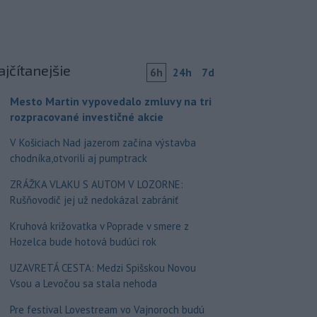
ajčítanejšie
6h
24h
7d
Mesto Martin vypovedalo zmluvy na tri
rozpracované investičné akcie
V Košiciach Nad jazerom začína výstavba
chodníka,otvorili aj pumptrack
ZRÁŽKA VLAKU S AUTOM V LOZORNE:
Rušňovodič jej už nedokázal zabrániť
Kruhová križovatka v Poprade v smere z
Hozelca bude hotová budúci rok
UZAVRETÁ CESTA: Medzi Spišskou Novou
Vsou a Levočou sa stala nehoda
Pre festival Lovestream vo Vajnoroch budú