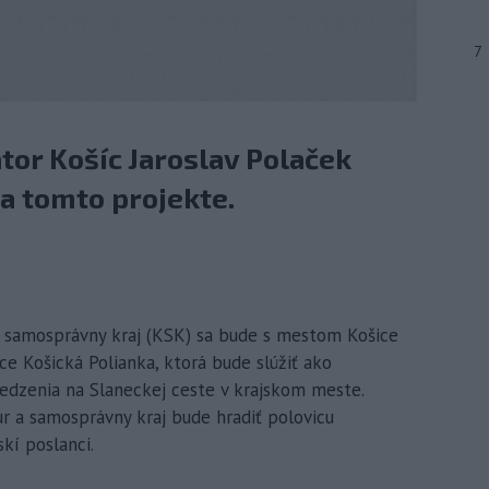
7
tor Košíc Jaroslav Polaček
a tomto projekte.
ý samosprávny kraj (KSK) sa bude s mestom Košice
ce Košická Polianka, ktorá bude slúžiť ako
dzenia na Slaneckej ceste v krajskom meste.
r a samosprávny kraj bude hradiť polovicu
skí poslanci.