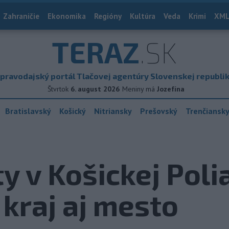
Zahraničie
Ekonomika
Regióny
Kultúra
Veda
Krimi
XML
TERAZ
.SK
pravodajský portál Tlačovej agentúry Slovenskej republi
Štvrtok
6. august 2026
Meniny má
Jozefína
Bratislavský
Košický
Nitriansky
Prešovský
Trenčiansk
y v Košickej Poli
 kraj aj mesto