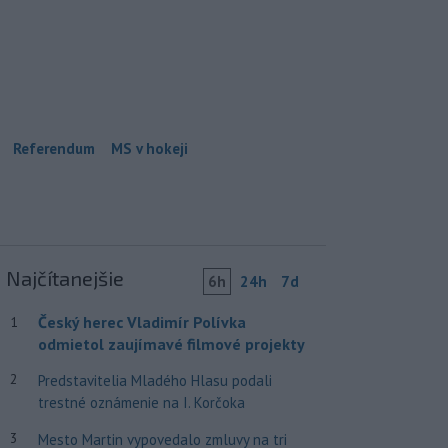
Referendum
MS v hokeji
Najčítanejšie
6h
24h
7d
Český herec Vladimír Polívka
1
odmietol zaujímavé filmové projekty
2
Predstavitelia Mladého Hlasu podali
trestné oznámenie na I. Korčoka
3
Mesto Martin vypovedalo zmluvy na tri