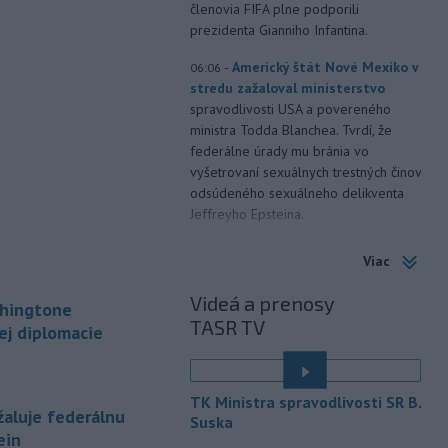
členovia FIFA plne podporili
prezidenta Gianniho Infantina.
-
Americký štát Nové Mexiko v
06:06
stredu zažaloval ministerstvo
spravodlivosti USA a povereného
ministra Todda Blanchea. Tvrdí, že
federálne úrady mu bránia vo
vyšetrovaní sexuálnych trestných činov
odsúdeného sexuálneho delikventa
Jeffreyho Epsteina.
-
Štátny tajomník
22:44
Viac
ministerstva životného prostredia
Filip Kuffa tvrdí,
že mu Európska
Videá a prenosy
shingtone
komisia (EK) dala za pravdu v
TASR TV
ej diplomacie
súvislosti s vládnou pripomienkou k
zonáciám národných parkov (NP) a
naďalej je tak ohrozených 450
miliónov eur z plánu obnovy.
TK Ministra spravodlivosti SR B.
aluje federálnu
Suska
-
Nemecko v stredu začalo
21:25
ein