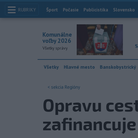
RUBRIKY
Index
Šport
Počasie
Publicistika
Slovensko
Komunálne
voľby 2026
S
Všetky správy
Všetky
Hlavné mesto
Banskobystrický
< sekcia
Regióny
Opravu cest
zafinancuje