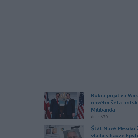
Rubio prijal vo Wa
nového šéfa britsk
Milibanda
dnes 6:30
Štát Nové Mexiko ž
vládu v kauze Epst