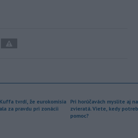
 Kuffa tvrdí, že eurokomisia
Pri horúčavách myslite aj na
la za pravdu pri zonácii
zvieratá. Viete, kedy potre
pomoc?