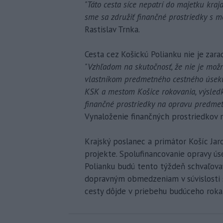
"Táto cesta síce nepatrí do majetku kraj
sme sa združiť finančné prostriedky s m
Rastislav Trnka.
Cesta cez Košickú Polianku nie je zar
"Vzhľadom na skutočnosť, že nie je možn
vlastníkom predmetného cestného úseku,
KSK a mestom Košice rokovania, výsledk
finančné prostriedky na opravu predme
Vynaloženie finančných prostriedkov n
Krajský poslanec a primátor Košíc Jar
projekte. Spolufinancovanie opravy ús
Polianku budú tento týždeň schvaľovať
dopravným obmedzeniam v súvislosti 
cesty dôjde v priebehu budúceho roka