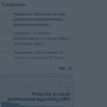
Vyhlásenia
Vyjadrenie: Slovensko sa stalo
10:43
partnerom medzinárodného
projektu na podporu...
10:36
Oznámenie: TK ministra
pôdohospodárstva a rozvoja vidieka
SR Richarda Takáča
09:49
Upozornenie: Zmena termínu TK
ministra spravodlivosti SR Borisa
Suska - dnes
Viac