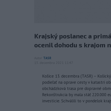
Krajský poslanec a primá
ocenil dohodu s krajom n
Autor
TASR
13. decembra 2021 11:47
Košice 13. decembra (TASR) – Košick
podieľať na oprave cesty v katastri ob
obchádzková trasa pre dopravné obme
Rekonštrukcia by mala stáť 220.000 eu
investície. Schválili to v pondelok kraj