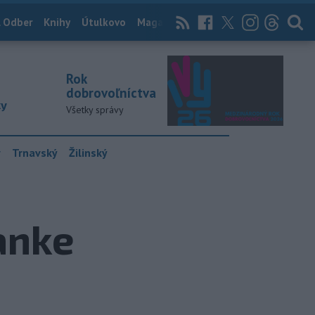
 Odber
Knihy
Útulkovo
Magazín
News Now
Archív
TASR
Rok
dobrovoľníctva
ky
Všetky správy
y
Trnavský
Žilinský
anke