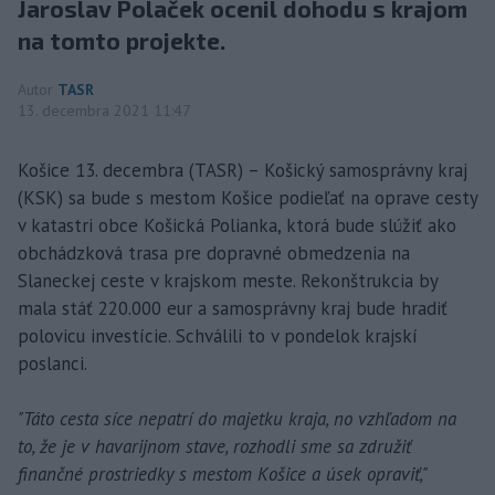
Jaroslav Polaček ocenil dohodu s krajom
na tomto projekte.
Autor
TASR
13. decembra 2021 11:47
Košice 13. decembra (TASR) – Košický samosprávny kraj
(KSK) sa bude s mestom Košice podieľať na oprave cesty
v katastri obce Košická Polianka, ktorá bude slúžiť ako
obchádzková trasa pre dopravné obmedzenia na
Slaneckej ceste v krajskom meste. Rekonštrukcia by
mala stáť 220.000 eur a samosprávny kraj bude hradiť
polovicu investície. Schválili to v pondelok krajskí
poslanci.
"Táto cesta síce nepatrí do majetku kraja, no vzhľadom na
to, že je v havarijnom stave, rozhodli sme sa združiť
finančné prostriedky s mestom Košice a úsek opraviť,"