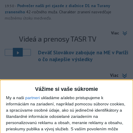
-
Podvečer našli pri zjazde z diaľnice D1 na Turany
19:50
zraneného
42-ročného muža. Charakter zranení nasvedčuje
možnému útoku medveďa.
Viac
Videá a prenosy TASR TV
Deväť Slovákov zabojuje na ME v Paríži
o čo najlepšie výsledky
Viac
Najčítanejšie
Vážime si vaše súkromie
6h
24h
7d
My a naši
partneri
ukladáme a/alebo pristupujeme k
informáciám na zariadení, napríklad pomocou súborov cookies,
DRÁMA V PARLAMENTE: Poslankyňa
1
a spracúvame osobné údaje, ako sú jedinečné identifikátory a
štandardné informácie odosielané zariadením na
hádzala do premiéra vajíčka
personalizovanú reklamu a obsah, meranie reklamy a obsahu,
prieskumy publika a vývoj služieb.
S vaším povolením môže
2
Česká vláda uvažuje nad zvýšením valorizácie dôchodkov