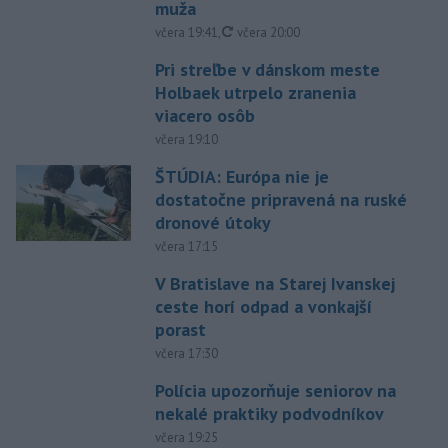
muža
aktualizované
včera 19:41
,
včera 20:00
Pri streľbe v dánskom meste
Holbaek utrpelo zranenia
viacero osôb
včera 19:10
ŠTÚDIA: Európa nie je
dostatočne pripravená na ruské
dronové útoky
včera 17:15
V Bratislave na Starej Ivanskej
ceste horí odpad a vonkajší
porast
včera 17:30
Polícia upozorňuje seniorov na
nekalé praktiky podvodníkov
včera 19:25