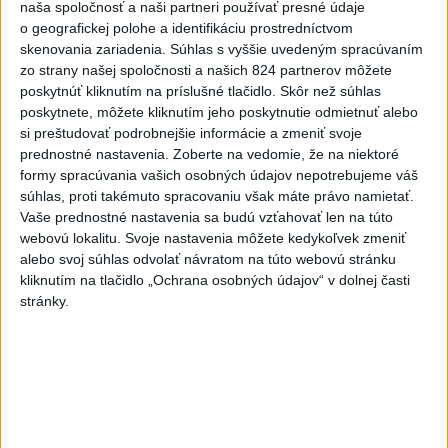
naša spoločnosť a naši partneri používať presné údaje
na dvojnásobok
o geografickej polohe a identifikáciu prostredníctvom
skenovania zariadenia. Súhlas s vyššie uvedeným spracúvaním
3
MLADÍK VYPADOL Z FERRATY: Na Skalke pri Kremnici
zo strany našej spoločnosti a našich 824 partnerov môžete
zasahovali záchranári
poskytnúť kliknutím na príslušné tlačidlo. Skôr než súhlas
poskytnete, môžete kliknutím jeho poskytnutie odmietnuť alebo
4
ÚTOK MEDVEĎA: V Turanoch pri zjazde z D1 našli
si preštudovať podrobnejšie informácie a zmeniť svoje
zraneného muža
prednostné nastavenia.
Zoberte na vedomie, že na niektoré
formy spracúvania vašich osobných údajov nepotrebujeme váš
5
Ugandský futbalista Owori zomrel vo veku 27 rokov po
súhlas, proti takémuto spracovaniu však máte právo namietať.
brutálnom útoku
Vaše prednostné nastavenia sa budú vzťahovať len na túto
webovú lokalitu. Svoje nastavenia môžete kedykoľvek zmeniť
6
STU ani UK nevyhovejú všetkým žiadostiam o ubytovanie
alebo svoj súhlas odvolať návratom na túto webovú stránku
na internátoch
kliknutím na tlačidlo „Ochrana osobných údajov“ v dolnej časti
stránky.
7
Druhý deň v Čunove priniesol 5 triumfov a jeden bronz
domácich
Najnovšie správy na Teraz.sk
Vyhlásenia