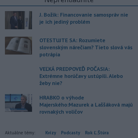
J. Božik: Financovanie samospráv nie
je ich jediný problém
OTESTUJTE SA: Rozumiete
slovenským nárečiam? Tieto slová vás
potrápia
VEĽKÁ PREDPOVEĎ POČASIA:
Extrémne horúčavy ustúpili. Alebo
žeby nie?
HRABKO o výhode
Majerského:Mazurek a Laššáková majú
rovnakých voličov
Aktuálne témy:
Kvízy
Podcasty
Rok Ľ.Štúra