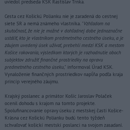
uviedol predseda KSK Rastislav Trnka.
Cesta cez Košickú Polianku nie je zaradená do cestnej
siete SR a nemá známeho vlastníka.
"Vzhľadom na
skutočnosť, že nie je možné v dohľadnej dobe jednoznačne
ustáliť, kto je vlastníkom predmetného cestného úseku, a je
záujem uvedený úsek užívať, prebehli medzi KSK a mestom
Košice rokovania, výsledkom ktorých je rozhodnutie oboch
subjektov združiť finančné prostriedky na opravu
predmetného cestného úseku,"
informoval Úrad KSK.
Vynaloženie finančných prostriedkov napĺňa podľa kraja
princíp verejného záujmu.
Krajský poslanec a primátor Košíc Jaroslav Polaček
ocenil dohodu s krajom na tomto projekte.
Spolufinancovanie opravy úseku z mestskej časti Košice-
Krásna cez Košickú Polianku budú tento týždeň
schvaľovať košickí mestskí poslanci na svojom zasadaní.