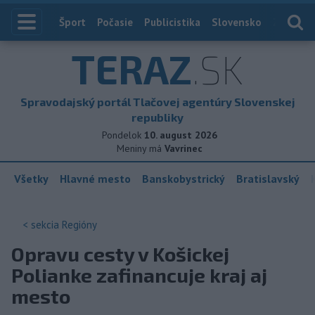
Index
Šport
Počasie
Publicistika
Slovensko
Zahranič
TERAZ
.SK
Spravodajský portál Tlačovej agentúry Slovenskej
republiky
Pondelok
10. august 2026
Meniny má
Vavrinec
Všetky
Hlavné mesto
Banskobystrický
Bratislavský
< sekcia
Regióny
Opravu cesty v Košickej
Polianke zafinancuje kraj aj
mesto