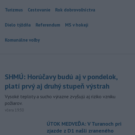
Turizmus
Cestovanie
Rok dobrovoľníctva
Dielo týždňa
Referendum
MS v hokeji
Komunálne voľby
SHMÚ: Horúčavy budú aj v pondelok,
platí prvý aj druhý stupeň výstrah
Vysoké teploty a sucho výrazne zvyšujú aj riziko vzniku
požiarov.
včera 19:30
ÚTOK MEDVEĎA: V Turanoch pri
zjazde z D1 našli zraneného