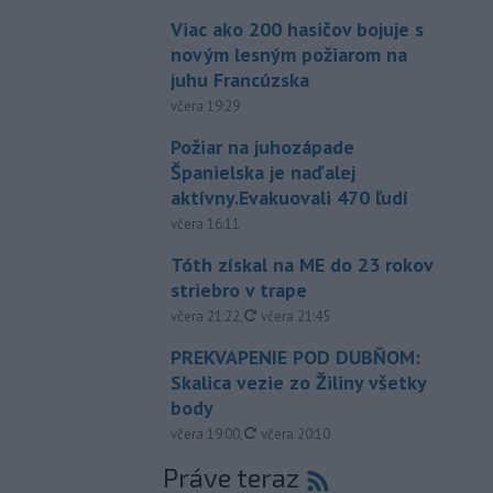
Viac ako 200 hasičov bojuje s
novým lesným požiarom na
juhu Francúzska
včera 19:29
Požiar na juhozápade
Španielska je naďalej
aktívny.Evakuovali 470 ľudí
včera 16:11
Tóth získal na ME do 23 rokov
striebro v trape
aktualizované
včera 21:22
,
včera 21:45
PREKVAPENIE POD DUBŇOM:
Skalica vezie zo Žiliny všetky
body
aktualizované
včera 19:00
,
včera 20:10
Práve teraz