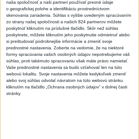
naša spoločnosť a naši partneri používať presné údaje
o geografickej polohe a identifikáciu prostredníctvom
5
ĎALŠÍ TEPLOTNÝ REKORD: Tentoraz padol v Dolných
skenovania zariadenia. Súhlas s vyššie uvedeným spracúvaním
Plachtinciach
zo strany našej spoločnosti a našich 824 partnerov môžete
poskytnúť kliknutím na príslušné tlačidlo. Skôr než súhlas
6
Orbánová telefonovala s Blanárom a Tarabom o pomoci
poskytnete, môžete kliknutím jeho poskytnutie odmietnuť alebo
na Dunaji
si preštudovať podrobnejšie informácie a zmeniť svoje
prednostné nastavenia.
Zoberte na vedomie, že na niektoré
7
Mesto Martin vypovedalo zmluvy na tri rozpracované
formy spracúvania vašich osobných údajov nepotrebujeme váš
investičné akcie
súhlas, proti takémuto spracovaniu však máte právo namietať.
Vaše prednostné nastavenia sa budú vzťahovať len na túto
webovú lokalitu. Svoje nastavenia môžete kedykoľvek zmeniť
Najnovšie správy na Teraz.sk
alebo svoj súhlas odvolať návratom na túto webovú stránku
Vyhlásenia
kliknutím na tlačidlo „Ochrana osobných údajov“ v dolnej časti
stránky.
Priame prenosy z Národnej rady SR
Politika na sociálnych sieťach