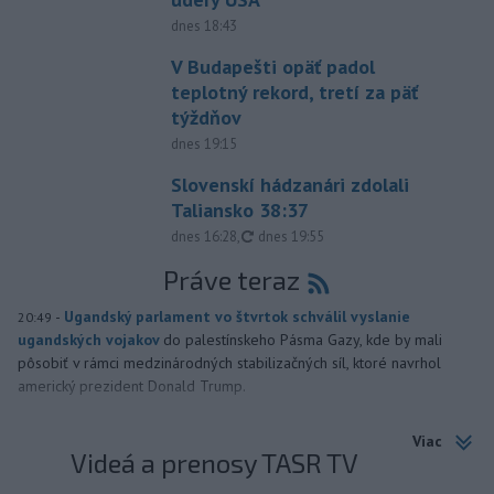
dnes 18:43
V Budapešti opäť padol
teplotný rekord, tretí za päť
týždňov
dnes 19:15
Slovenskí hádzanári zdolali
Taliansko 38:37
aktualizované
dnes 16:28
,
dnes 19:55
Práve teraz
-
Ugandský parlament vo štvrtok schválil vyslanie
20:49
ugandských vojakov
do palestínskeho Pásma Gazy, kde by mali
pôsobiť v rámci medzinárodných stabilizačných síl, ktoré navrhol
americký prezident Donald Trump.
Viac
Videá a prenosy TASR TV