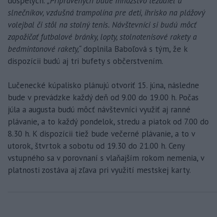
dospelých.
„Pripravených bude množstvo ležadiel a
slnečníkov, vzdušná trampolína pre deti, ihrisko na plážový
volejbal či stôl na stolný tenis. Návštevníci si budú môcť
zapožičať futbalové bránky, lopty, stolnotenisové rakety a
bedmintonové rakety,“
doplnila Baboľová s tým, že k
dispozícii budú aj tri bufety s občerstvením.
Lučenecké kúpalisko plánujú otvoriť 15. júna, následne
bude v prevádzke každý deň od 9.00 do 19.00 h. Počas
júla a augusta budú môcť návštevníci využiť aj ranné
plávanie, a to každý pondelok, stredu a piatok od 7.00 do
8.30 h. K dispozícii tiež bude večerné plávanie, a to v
utorok, štvrtok a sobotu od 19.30 do 21.00 h. Ceny
vstupného sa v porovnaní s vlaňajším rokom nemenia, v
platnosti zostáva aj zľava pri využití mestskej karty.