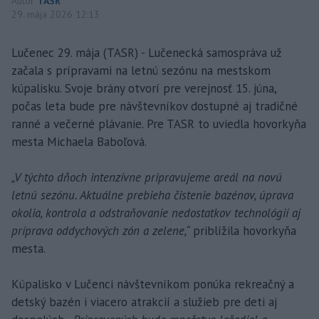
Autor
TASR
29. mája 2026 12:13
Lučenec 29. mája (TASR) - Lučenecká samospráva už
začala s prípravami na letnú sezónu na mestskom
kúpalisku. Svoje brány otvorí pre verejnosť 15. júna,
počas leta bude pre návštevníkov dostupné aj tradičné
ranné a večerné plávanie. Pre TASR to uviedla hovorkyňa
mesta Michaela Baboľová.
„V týchto dňoch intenzívne pripravujeme areál na novú
letnú sezónu. Aktuálne prebieha čistenie bazénov, úprava
okolia, kontrola a odstraňovanie nedostatkov technológií aj
príprava oddychových zón a zelene,“
priblížila hovorkyňa
mesta.
Kúpalisko v Lučenci návštevníkom ponúka rekreačný a
detský bazén i viacero atrakcií a služieb pre deti aj