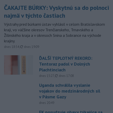
ČAKAJTE BÚRKY: Vyskytnú sa do polnoci
najmä v týchto častiach
Výstrahy pred búrkami ústav vyhlásil v celom Bratislavskom
kraji, vo väčšine okresov Trenčianskeho, Trnavského a
Žilinského kraja a v okresoch Snina a Sobrance na východe
krajiny.
aktualizované
dnes 18:54
,
dnes 19:09
ĎALŠÍ TEPLOTNÝ REKORD:
Tentoraz padol v Dolných
Plachtinciach
aktualizované
dnes 15:27
,
dnes 17:08
Uganda schválila vyslanie
vojakov do medzinárodných síl
v Pásme Gazy
dnes 20:49
EK posudzuje obavy týkajúce sa