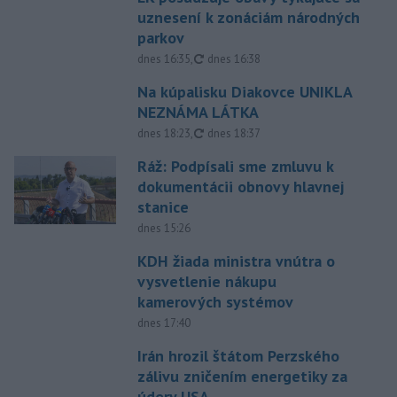
uznesení k zonáciám národných
parkov
aktualizované
dnes 16:35
,
dnes 16:38
Na kúpalisku Diakovce UNIKLA
NEZNÁMA LÁTKA
aktualizované
dnes 18:23
,
dnes 18:37
Ráž: Podpísali sme zmluvu k
dokumentácii obnovy hlavnej
stanice
dnes 15:26
KDH žiada ministra vnútra o
vysvetlenie nákupu
kamerových systémov
dnes 17:40
Irán hrozil štátom Perzského
zálivu zničením energetiky za
údery USA