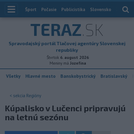
Index
Šport
Počasie
Publicistika
Slovensko
Zahranič
TERAZ
.SK
Spravodajský portál Tlačovej agentúry Slovenskej
republiky
Štvrtok
6. august 2026
Meniny má
Jozefína
Všetky
Hlavné mesto
Banskobystrický
Bratislavský
< sekcia
Regióny
Kúpalisko v Lučenci pripravujú
na letnú sezónu