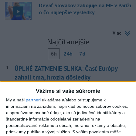
Deväť Slovákov zabojuje na ME v Paríži
o čo najlepšie výsledky
Viac
Najčítanejšie
6h
24h
7d
ÚPLNÉ ZATMENIE SLNKA: Časť Európy
1
zahalí tma, hrozia dôsledky
2
Afganec, ktorý v Mníchove vrazil autom do davu, dostal
Vážime si vaše súkromie
TREST
My a naši
partneri
ukladáme a/alebo pristupujeme k
informáciám na zariadení, napríklad pomocou súborov cookies,
3
V Košiciach Nad jazerom začína výstavba
a spracúvame osobné údaje, ako sú jedinečné identifikátory a
chodníka,otvorili aj pumptrack
štandardné informácie odosielané zariadením na
personalizovanú reklamu a obsah, meranie reklamy a obsahu,
4
Kruhová križovatka v Poprade v smere z Hozelca bude
prieskumy publika a vývoj služieb.
S vaším povolením môže
hotová budúci rok