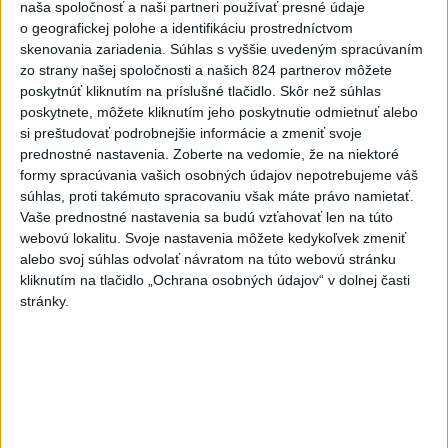
Viac
naša spoločnosť a naši partneri používať presné údaje
Najčítanejšie
o geografickej polohe a identifikáciu prostredníctvom
skenovania zariadenia. Súhlas s vyššie uvedeným spracúvaním
6h
24h
7d
zo strany našej spoločnosti a našich 824 partnerov môžete
poskytnúť kliknutím na príslušné tlačidlo. Skôr než súhlas
poskytnete, môžete kliknutím jeho poskytnutie odmietnuť alebo
Po streľbe v škole neďaleko Bangkoku
1
si preštudovať podrobnejšie informácie a zmeniť svoje
hlásia štyroch mŕtvych
prednostné nastavenia.
Zoberte na vedomie, že na niektoré
formy spracúvania vašich osobných údajov nepotrebujeme váš
2
Kruhová križovatka v Poprade v smere z Hozelca bude
súhlas, proti takémuto spracovaniu však máte právo namietať.
hotová budúci rok
Vaše prednostné nastavenia sa budú vzťahovať len na túto
webovú lokalitu. Svoje nastavenia môžete kedykoľvek zmeniť
3
Prešovský kraj vyzýva k využitiu bezplatného parkoviska v
alebo svoj súhlas odvolať návratom na túto webovú stránku
Tatrách
kliknutím na tlačidlo „Ochrana osobných údajov“ v dolnej časti
stránky.
4
V Košiciach Nad jazerom začína výstavba
chodníka,otvorili aj pumptrack
5
ÚPLNÉ ZATMENIE SLNKA: Časť Európy zahalí tma,
hrozia dôsledky
6
Mesto Martin vypovedalo zmluvy na tri rozpracované