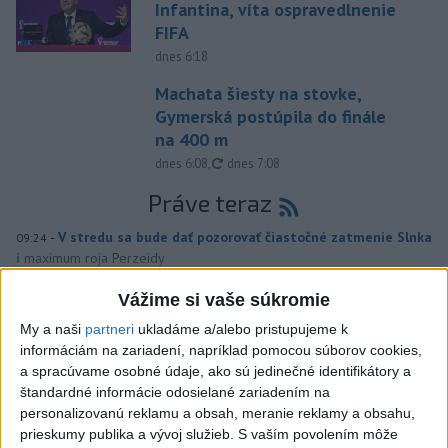
Infantina, víta ospravedlnenie
FIFA
dnes 6:18
Machata šiesty na stovke,
Gymerská postúpila do finále
na 400 m
aktualizované
dnes 6:08
,
dnes 7:08
Práve teraz
-
V stredu sa bude dať pozorovať čiastočné zatmenie Slnka
09:24
i
maximum roja Perzeidy
Vážime si vaše súkromie
Viac
Videá a prenosy TASR TV
My a naši
partneri
ukladáme a/alebo pristupujeme k
informáciám na zariadení, napríklad pomocou súborov cookies,
Deväť Slovákov zabojuje na ME v Paríži
a spracúvame osobné údaje, ako sú jedinečné identifikátory a
štandardné informácie odosielané zariadením na
o čo najlepšie výsledky
personalizovanú reklamu a obsah, meranie reklamy a obsahu,
prieskumy publika a vývoj služieb.
S vaším povolením môže