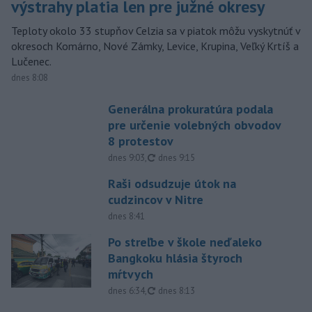
výstrahy platia len pre južné okresy
Teploty okolo 33 stupňov Celzia sa v piatok môžu vyskytnúť v
okresoch Komárno, Nové Zámky, Levice, Krupina, Veľký Krtíš a
Lučenec.
dnes 8:08
Generálna prokuratúra podala
pre určenie volebných obvodov
8 protestov
aktualizované
dnes 9:03
,
dnes 9:15
Raši odsudzuje útok na
cudzincov v Nitre
dnes 8:41
Po streľbe v škole neďaleko
Bangkoku hlásia štyroch
mŕtvych
aktualizované
dnes 6:34
,
dnes 8:13