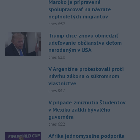
Maroko je pripravené
spolupracovať na návrate
neplnoletých migrantov
dnes 6:32
Trump chce znovu obmedziť
udeľovanie občianstva deťom
narodeným v USA
dnes 6:10
V Argentíne protestovali proti
návrhu zákona o súkromnom
vlastníctve
dnes 8:17
V prípade zmiznutia študentov
v Mexiku zatkli bývalého
guvernéra
dnes 6:22
Afrika jednomyseľne podporila