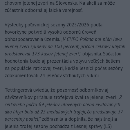
chovom jelenej zveri na Slovensku. Na akcii sa môže
zúčastniť odborná aj laická verejnosť.
Výsledky poľovníckej sezóny 2025/2026 podľa
hovorkyne potvrdili vysokú odbornú úroveň
obhospodarovania územia. „
V CHPO Poľana bol plán lovu
jelenej zveri splnený na 100 percent, pričom celkový úbytok
predstavoval 173 kusov jelenej zveri
,“ objasnila. Súčasťou
hodnotenia bude aj prezentácia vplyvu veľkých šeliem
na populácie raticovej zveri, keďže lesníci počas sezóny
zdokumentovali 24 jeleňov strhnutých vlkmi.
Tettingerová uviedla, že pozornosť odborníkov aj
návštevníkov priťahuje trofejová kvalita jelenej zveri. „
Z
celkového počtu 69 jeleňov ulovených alebo evidovaných
ako úhyn bolo až 25 medailových trofejí, čo predstavuje 37-
percentný podiel
,“ zdôraznila a doplnila, že najsilnejšia
jelenia trofej sezóny pochádza z Lesnej správy (LS)