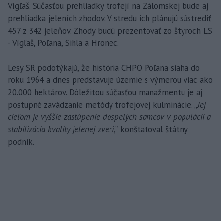
Vígľaš. Súčasťou prehliadky trofejí na Zálomskej bude aj
prehliadka jeleních zhodov. V stredu ich plánujú sústrediť
457 z 342 jeleňov. Zhody budú prezentovať zo štyroch LS
- Vígľaš, Poľana, Sihla a Hronec.
Lesy SR podotýkajú, že história CHPO Poľana siaha do
roku 1964 a dnes predstavuje územie s výmerou viac ako
20.000 hektárov. Dôležitou súčasťou manažmentu je aj
postupné zavádzanie metódy trofejovej kulminácie. „
Jej
cieľom je vyššie zastúpenie dospelých samcov v populácii a
stabilizácia kvality jelenej zveri
,“ konštatoval štátny
podnik.