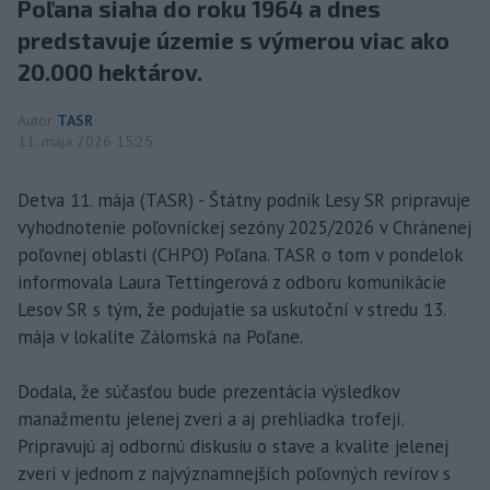
Poľana siaha do roku 1964 a dnes
predstavuje územie s výmerou viac ako
20.000 hektárov.
Autor
TASR
11. mája 2026 15:25
Detva 11. mája (TASR) - Štátny podnik Lesy SR pripravuje
vyhodnotenie poľovníckej sezóny 2025/2026 v Chránenej
poľovnej oblasti (CHPO) Poľana. TASR o tom v pondelok
informovala Laura Tettingerová z odboru komunikácie
Lesov SR s tým, že podujatie sa uskutoční v stredu 13.
mája v lokalite Zálomská na Poľane.
Dodala, že súčasťou bude prezentácia výsledkov
manažmentu jelenej zveri a aj prehliadka trofejí.
Pripravujú aj odbornú diskusiu o stave a kvalite jelenej
zveri v jednom z najvýznamnejších poľovných revírov s