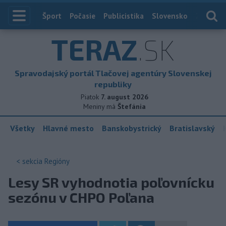
Index
Šport
Počasie
Publicistika
Slovensko
Zahranič
TERAZ
.SK
Spravodajský portál Tlačovej agentúry Slovenskej
republiky
Piatok
7. august 2026
Meniny má
Štefánia
Všetky
Hlavné mesto
Banskobystrický
Bratislavský
< sekcia
Regióny
Lesy SR vyhodnotia poľovnícku
sezónu v CHPO Poľana