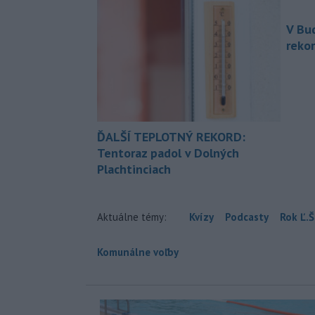
V Bu
rekor
ĎALŠÍ TEPLOTNÝ REKORD:
Tentoraz padol v Dolných
Plachtinciach
Aktuálne témy:
Kvízy
Podcasty
Rok Ľ.Š
Komunálne voľby