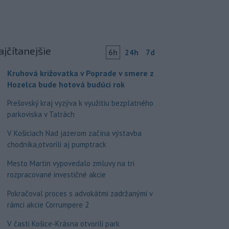
ajčítanejšie
6h
24h
7d
Kruhová križovatka v Poprade v smere z
Hozelca bude hotová budúci rok
Prešovský kraj vyzýva k využitiu bezplatného
parkoviska v Tatrách
V Košiciach Nad jazerom začína výstavba
chodníka,otvorili aj pumptrack
Mesto Martin vypovedalo zmluvy na tri
rozpracované investičné akcie
Pokračoval proces s advokátmi zadržanými v
rámci akcie Corrumpere 2
V časti Košice-Krásna otvorili park