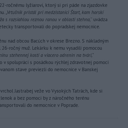
22-ročnému lyžiarovi, ktorý si pri páde na zjazdovke
hu.
„Vrtuľník pristál pri medzistanici Štart, kam horskí
a s rozsiahlou reznou ranou v oblasti stehna,
“ uvádza
letecky transportovali do popradskej nemocnice.
rénu nad obcou Bacúch v okrese Brezno. S nákladným
l 26-ročný muž. Lekárku k nemu vysadili pomocou
inu stehennej kosti a viacero odrenín na tvári,“
o v spolupráci s posádkou rýchlej zdravotnej pomoci
izovanom stave previezli do nemocnice v Banskej
 vrchol Jastrabej veže vo Vysokých Tatrách, kde si
členok a bez pomoci by z náročného terénu
ransportovali do nemocnice v Poprade.