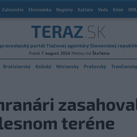
Zahraničie
Ekonomika
Regióny
Kultúra
Veda
Krimi
XML
TERAZ
.SK
pravodajský portál Tlačovej agentúry Slovenskej republi
Piatok
7. august 2026
Meniny má
Štefánia
Bratislavský
Košický
Nitriansky
Prešovský
Trenčiansk
hranári zasahoval
 lesnom teréne