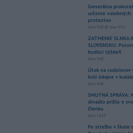
Generálna prokurat
určenie volebných
protestov
aktualizované
dnes 9:03
,
dnes 9:55
ZATMENIE SLNKA A
SLOVENSKU: Pozoro
budúci týždeň
dnes 9:40
Útok na cudzincov v
boli údajne v kuklá
dnes 9:46
SMUTNÁ SPRÁVA: M
divadlo prišlo o sv
členku
dnes 10:29
Po streľbe v škole