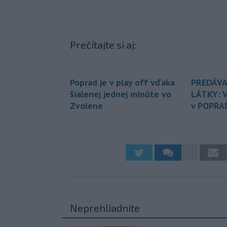
Prečítajte si aj:
Poprad je v play off vďaka
PREDÁVA
šialenej jednej minúte vo
LÁTKY: V
Zvolene
v POPRA
Neprehliadnite