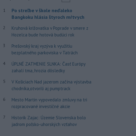
Po streľbe v škole neďaleko
1
Bangkoku hlásia štyroch mŕtvych
2
Kruhová križovatka v Poprade v smere z
Hozelca bude hotová budúci rok
3
Prešovský kraj vyzýva k využitiu
bezplatného parkoviska v Tatrách
4
ÚPLNÉ ZATMENIE SLNKA: Časť Európy
zahalí tma, hrozia dôsledky
5
V Košiciach Nad jazerom začína výstavba
chodníka,otvorili aj pumptrack
6
Mesto Martin vypovedalo zmluvy na tri
rozpracované investičné akcie
7
Historik Zajac: Územie Slovenska bolo
jadrom poľsko-uhorských vzťahov