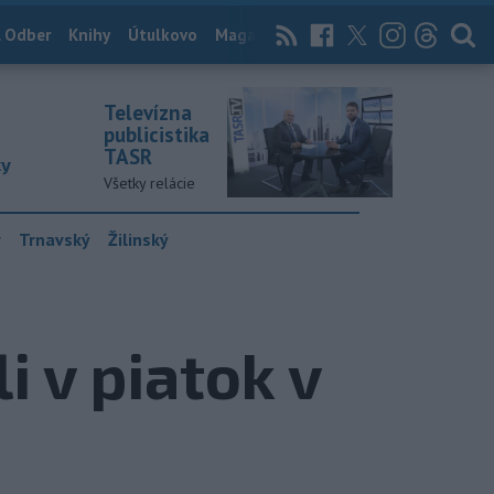
 Odber
Knihy
Útulkovo
Magazín
News Now
Archív
TASR
Televízna
publicistika
TASR
ky
Všetky relácie
y
Trnavský
Žilinský
i v piatok v