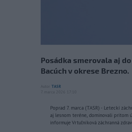
Posádka smerovala aj do
Bacúch v okrese Brezno.
Autor
TASR
7. marca 2026 17:10
Poprad 7. marca (TASR) - Leteckí záchr
aj lesnom teréne, dominovali pritom ú
informuje Vrtuľníková záchranná zdrav