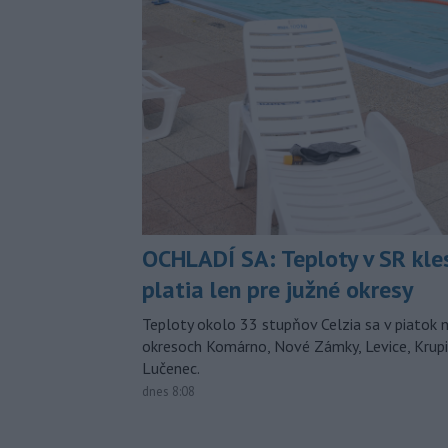
OCHLADÍ SA: Teploty v SR kle
platia len pre južné okresy
Teploty okolo 33 stupňov Celzia sa v piatok 
okresoch Komárno, Nové Zámky, Levice, Krupin
Lučenec.
dnes 8:08