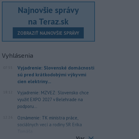
Najnovšie správy
na Teraz.sk
ZOBRAZIŤ NAJNOVŠIE SPRÁVY
Vyhlásenia
Vyjadrenie: Slovenské domácnosti
07:55
sú pred krátkodobými výkyvmi
cien elektriny...
18:12
Vyjadrenie: MZVEZ: Slovensko chce
využiť EXPO 2027 v Belehrade na
podporu...
12:26
Oznámenie: TK ministra práce,
sociálnych vecí a rodiny SR Erika
Tomáša
Viac