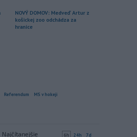
a
NOVÝ DOMOV: Medveď Artur z
košickej zoo odchádza za
hranice
Referendum
MS v hokeji
Najčítanejšie
6h
24h
7d