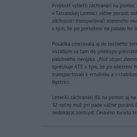
Prvýkrát vzlietli záchranári na pomoc 
v Tatranskej Lomnici vážne poranil no
záchranári transportovali zraneného muž
s tým, že po preložení na palubu ho 
Posádka smerovala aj do lestného te
vozidlom sa tam do priekopy prevráti
palubného navijaka.
„Muž utrpel zlomen
spresňuje ATE s tým, že po ošetrení h
transportovali k vrtuľníku a v stabil
Bystrici.
Leteckí záchranári išli na pomoc aj na
32-ročný muž pri páde vážne poranil 
nedokázal zostúpiť. Českého turistu t