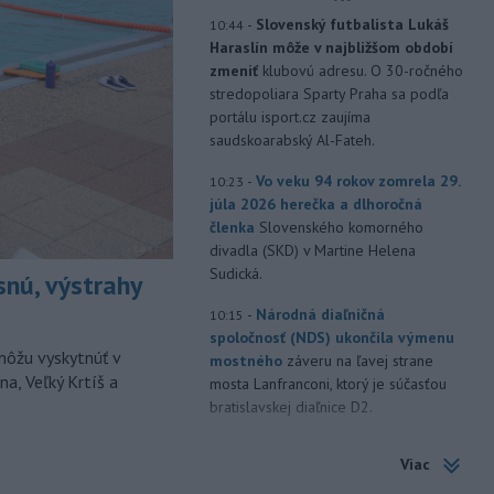
-
Slovenský futbalista Lukáš
10:44
Haraslín môže v najbližšom období
zmeniť
klubovú adresu. O 30-ročného
stredopoliara Sparty Praha sa podľa
portálu isport.cz zaujíma
saudskoarabský Al-Fateh.
-
Vo veku 94 rokov zomrela 29.
10:23
júla 2026 herečka a dlhoročná
členka
Slovenského komorného
divadla (SKD) v Martine Helena
Sudická.
snú, výstrahy
-
Národná diaľničná
10:15
spoločnosť (NDS) ukončila výmenu
môžu vyskytnúť v
mostného
záveru na ľavej strane
a, Veľký Krtíš a
mosta Lanfranconi, ktorý je súčasťou
bratislavskej diaľnice D2.
-
Počet potvrdených prípadov
10:02
Viac
nákazy vírusovým ochorením
ebola
v Konžskej demokratickej republike