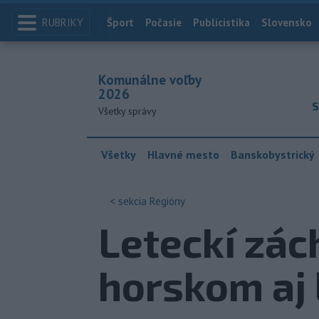
RUBRIKY
Index
Šport
Počasie
Publicistika
Slovensko
Komunálne voľby
2026
S
Všetky správy
Všetky
Hlavné mesto
Banskobystrický
< sekcia
Regióny
Leteckí zác
horskom aj