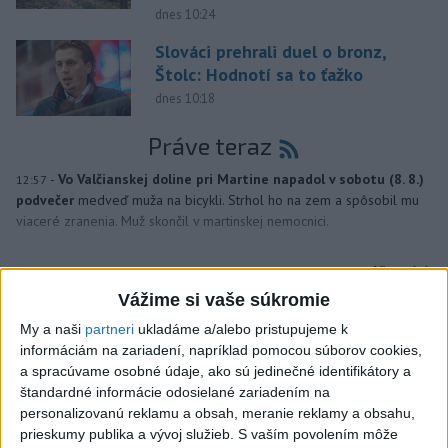
dnes 10:24
Slováci prehrali duel o bronz,
Štolc: Hodnotí sa to ťažko
dnes 10:18
Práve teraz
-
Vo Valčianskej doline pri Martine napadol v sobotu (8. 8.)
12:57
podvečer
medveď muža na bicykli. Strhol ho na zem a spôsobil mu
viaceré zranenia. Muž skončil v martinskej nemocnici.
Viac
Videá a prenosy TASR TV
Vážime si vaše súkromie
My a naši
partneri
ukladáme a/alebo pristupujeme k
Deväť Slovákov zabojuje na ME v Paríži
informáciám na zariadení, napríklad pomocou súborov cookies,
o čo najlepšie výsledky
a spracúvame osobné údaje, ako sú jedinečné identifikátory a
štandardné informácie odosielané zariadením na
personalizovanú reklamu a obsah, meranie reklamy a obsahu,
Viac
prieskumy publika a vývoj služieb.
S vaším povolením môže