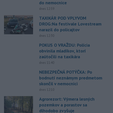
do nemocnice
dnes 12:59
TAXIKÁR POD VPLYVOM
DROG:Na festivale Lovestream
narazil do policajtov
dnes 12:30
POKUS O VRAŽDU: Polícia
obvinila mladíkov, ktorí
zaútočili na taxikára
dnes 11:40
NEBEZPEČNÁ POTÝČKA: Po
bodnutí neznámym predmetom
skončil v nemocnici
dnes 12:10
Agrorezort: Výmera lesných
pozemkov a porastov sa
dlhodobo zvyšuje