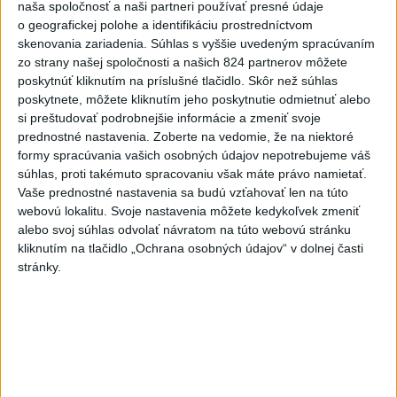
Najčítanejšie
naša spoločnosť a naši partneri používať presné údaje
o geografickej polohe a identifikáciu prostredníctvom
6h
24h
7d
skenovania zariadenia. Súhlas s vyššie uvedeným spracúvaním
zo strany našej spoločnosti a našich 824 partnerov môžete
DRÁMA V PARLAMENTE: Poslankyňa
poskytnúť kliknutím na príslušné tlačidlo. Skôr než súhlas
1
poskytnete, môžete kliknutím jeho poskytnutie odmietnuť alebo
hádzala do premiéra vajíčka
si preštudovať podrobnejšie informácie a zmeniť svoje
prednostné nastavenia.
Zoberte na vedomie, že na niektoré
2
Festival Lovestream 2026 pokračuje, druhý deň zakončil
formy spracúvania vašich osobných údajov nepotrebujeme váš
Robbie Williams
súhlas, proti takémuto spracovaniu však máte právo namietať.
Vaše prednostné nastavenia sa budú vzťahovať len na túto
3
Skončili ďalšie desiatky menších pôšt, samosprávam sa
webovú lokalitu. Svoje nastavenia môžete kedykoľvek zmeniť
to nepáči
alebo svoj súhlas odvolať návratom na túto webovú stránku
kliknutím na tlačidlo „Ochrana osobných údajov“ v dolnej časti
4
SMRŤ V HORÁCH: V Západných Tatrách zomrel 76-ročný
stránky.
turista
5
VEĽKÁ PREDPOVEĎ POČASIA: Extrémne horúčavy
ustúpili. Alebo žeby nie?
6
OTESTUJTE SA: Rozumiete slovenským nárečiam? Tieto
slová vás potrápia