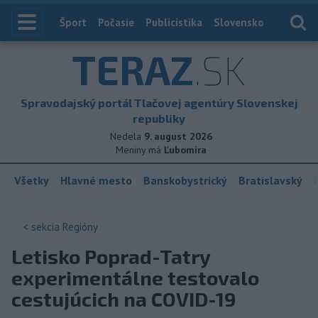
Index
Šport
Počasie
Publicistika
Slovensko
Zahranič
TERAZ
.SK
Spravodajský portál Tlačovej agentúry Slovenskej
republiky
Nedela
9. august 2026
Meniny má
Ľubomíra
Všetky
Hlavné mesto
Banskobystrický
Bratislavský
< sekcia
Regióny
Letisko Poprad-Tatry
experimentálne testovalo
cestujúcich na COVID-19