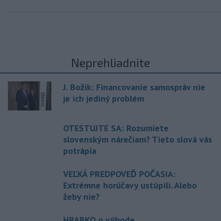
Neprehliadnite
J. Božik: Financovanie samospráv nie
je ich jediný problém
OTESTUJTE SA: Rozumiete
slovenským nárečiam? Tieto slová vás
potrápia
VEĽKÁ PREDPOVEĎ POČASIA:
Extrémne horúčavy ustúpili. Alebo
žeby nie?
HRABKO o výhode