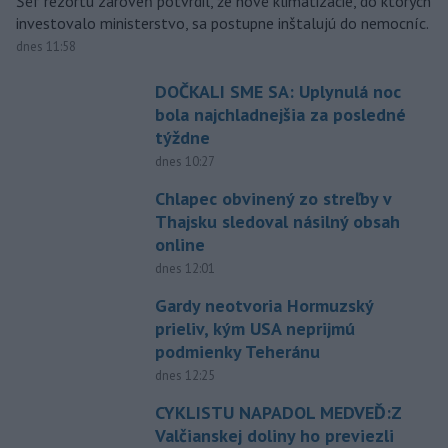
Šéf rezortu zároveň potvrdil, že nové klimatizácie, do ktorých
investovalo ministerstvo, sa postupne inštalujú do nemocníc.
dnes 11:58
DOČKALI SME SA: Uplynulá noc
bola najchladnejšia za posledné
týždne
dnes 10:27
Chlapec obvinený zo streľby v
Thajsku sledoval násilný obsah
online
dnes 12:01
Gardy neotvoria Hormuzský
prieliv, kým USA neprijmú
podmienky Teheránu
dnes 12:25
CYKLISTU NAPADOL MEDVEĎ:Z
Valčianskej doliny ho previezli