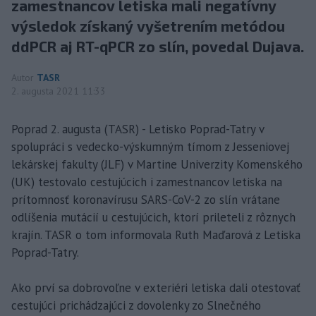
zamestnancov letiska mali negatívny
výsledok získaný vyšetrením metódou
ddPCR aj RT-qPCR zo slín, povedal Dujava.
Autor
TASR
2. augusta 2021 11:33
Poprad 2. augusta (TASR) - Letisko Poprad-Tatry v
spolupráci s vedecko-výskumným tímom z Jesseniovej
lekárskej fakulty (JLF) v Martine Univerzity Komenského
(UK) testovalo cestujúcich i zamestnancov letiska na
prítomnosť koronavírusu SARS-CoV-2 zo slín vrátane
odlíšenia mutácií u cestujúcich, ktorí prileteli z rôznych
krajín. TASR o tom informovala Ruth Maďarová z Letiska
Poprad-Tatry.
Ako prví sa dobrovoľne v exteriéri letiska dali otestovať
cestujúci prichádzajúci z dovolenky zo Slnečného