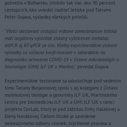
pobrežia v Bulharsku. Urobilo tak viac ako 30 percent
cestujúcich. Ako uviedol riaditeľ letiska pod Tatrami
Peter Dujava, výsledky všetkých potešili.
"Všetci otestovaní cestujúci vrátane zamestnancov letiska
mali negatívny výsledok získaný vyšetrením metódou
ddPCR aj RT-qPCR zo slín. Všetky experimentálne získané
výsledky sú súčasne konfirmované v laboratóriu na
diagnostiku ochorenia COVID-19 v Ústave mikrobiológie a
imunológie (ÚMI) JLF UK v Martine,"
povedal Dujava.
Experimentálne testovanie sa uskutočňuje pod vedením
tímu Tatiany Burjaninovej spolu s jej kolegami z Ústavu
molekulovej biológie a genomiky JLF UK, Martinského
centra pre biomedicínu JLF UK a ÚMI JLF UK v rámci
projektu CovLab, ktorý je pod záštitou Eriky Halašovej a
Eleny Novákovej. Cieľom štúdie je zavedenie
neinvazívneho odberu vzoriek, zrýchlenie procesu a