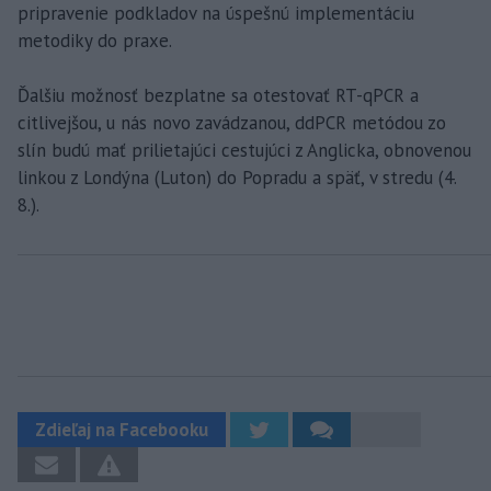
pripravenie podkladov na úspešnú implementáciu
metodiky do praxe.
Ďalšiu možnosť bezplatne sa otestovať RT-qPCR a
citlivejšou, u nás novo zavádzanou, ddPCR metódou zo
slín budú mať prilietajúci cestujúci z Anglicka, obnovenou
linkou z Londýna (Luton) do Popradu a späť, v stredu (4.
8.).
Zdieľaj na Facebooku