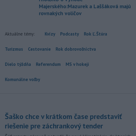
Majerského:Mazurek a Laššáková majú
rovnakých voličov
Aktuálne témy:
Kvízy
Podcasty
Rok Ľ.Štúra
Turizmus
Cestovanie
Rok dobrovoľníctva
Dielo týždňa
Referendum
MS v hokeji
Komunálne voľby
Šaško chce v krátkom čase predstaviť
riešenie pre záchrankový tender